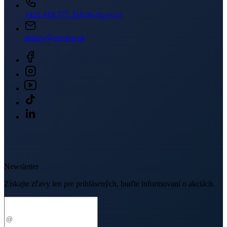
+421 418 777 310
(Po-Pia 9-16)
dotazy@cityzen.sk
Newsletter
Získajte zľavy len pre prihlásených, buďte informovaní o akciách.
Váš e-mail