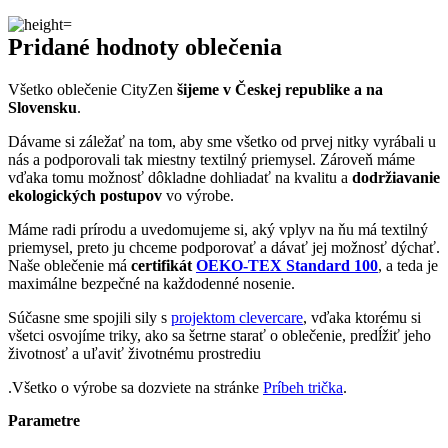
Pridané hodnoty oblečenia
Všetko oblečenie CityZen
šijeme v Českej republike a na
Slovensku
.
Dávame si záležať na tom, aby sme všetko od prvej nitky vyrábali u
nás a podporovali tak miestny textilný priemysel. Zároveň máme
vďaka tomu možnosť dôkladne dohliadať na kvalitu a
dodržiavanie
ekologických postupov
vo výrobe.
Máme radi prírodu a uvedomujeme si, aký vplyv na ňu má textilný
priemysel, preto ju chceme podporovať a dávať jej možnosť dýchať.
Naše oblečenie má
certifikát
OEKO-TEX Standard 100
, a teda je
maximálne bezpečné na každodenné nosenie.
Súčasne sme spojili sily s
projektom clevercare
, vďaka ktorému si
všetci osvojíme triky, ako sa šetrne starať o oblečenie, predĺžiť jeho
životnosť a uľaviť životnému prostrediu
.Všetko o výrobe sa dozviete na stránke
Príbeh trička
.
Parametre