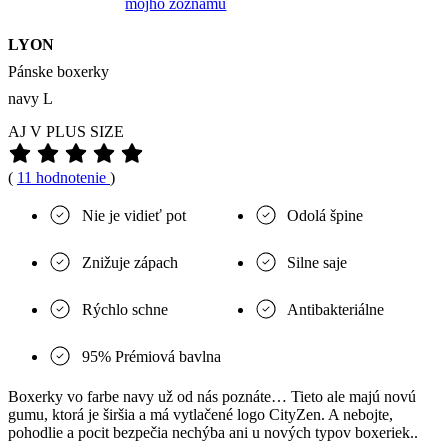
môjho zoznamu
LYON
Pánske boxerky
navy L
AJ V PLUS SIZE
(
11 hodnotenie
)
Nie je vidieť pot
Odolá špine
Znižuje zápach
Silne saje
Rýchlo schne
Antibakteriálne
95% Prémiová bavlna
Boxerky vo farbe navy už od nás poznáte… Tieto ale majú novú
gumu, ktorá je širšia a má vytlačené logo CityZen. A nebojte,
pohodlie a pocit bezpečia nechýba ani u nových typov boxeriek..