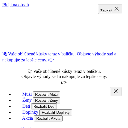
Přejít na obsah
Zavrieť
Zavrieť
Zavrieť
🚀 Vaše obľúbené kúsky teraz v balíčku. Objavte výhody sad a
nakupujte za lepšie ceny. 👉
🚀 Vaše obľúbené kúsky teraz v balíčku.
Objavte výhody sad a nakupujte za lepšie ceny.
👉
Muži
Rozbalit Muži
Ženy
Rozbalit Ženy
Deti
Rozbalit Deti
Doplnky
Rozbalit Doplnky
Akcia
Rozbalit Akcia