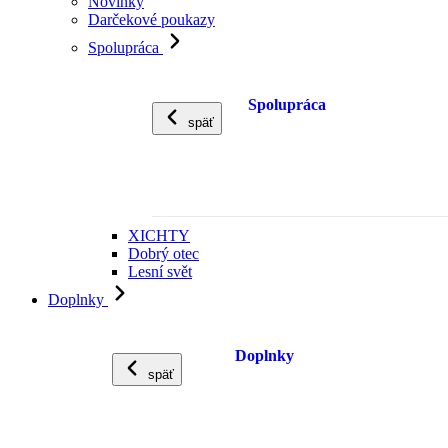
Novinky
Darčekové poukazy
Spolupráca
Spolupráca
späť
XICHTY
Dobrý otec
Lesní svět
Doplnky
Doplnky
späť