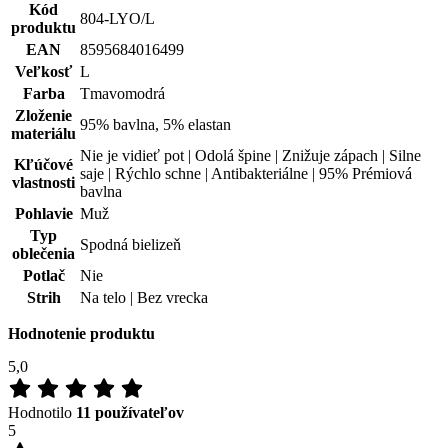
Kód
804-LYO/L
produktu
EAN
8595684016499
Veľkosť
L
Farba
Tmavomodrá
Zloženie
95% bavlna, 5% elastan
materiálu
Nie je vidieť pot | Odolá špine | Znižuje zápach | Silne
Kľúčové
saje | Rýchlo schne | Antibakteriálne | 95% Prémiová
vlastnosti
bavlna
Pohlavie
Muž
Typ
Spodná bielizeň
oblečenia
Potlač
Nie
Strih
Na telo | Bez vrecka
Hodnotenie produktu
5,0
Hodnotilo
11 používateľov
5