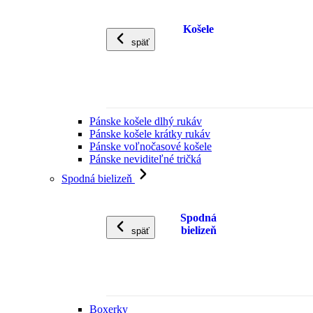
Košele
späť
Pánske košele dlhý rukáv
Pánske košele krátky rukáv
Pánske voľnočasové košele
Pánske neviditeľné tričká
Spodná bielizeň
Spodná
bielizeň
späť
Boxerky