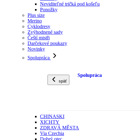
Neviditeľné tričká pod košeľu
Ponožky
Plus size
Merino
Cyklodresy
Zvýhodnené sady
Čeští mistři
Darčekové poukazy
Novinky
Spolupráca
Spolupráca
späť
CHINASKI
XICHTY
ZDRAVÁ MĚSTA
Via Czechia
Dobrý otec