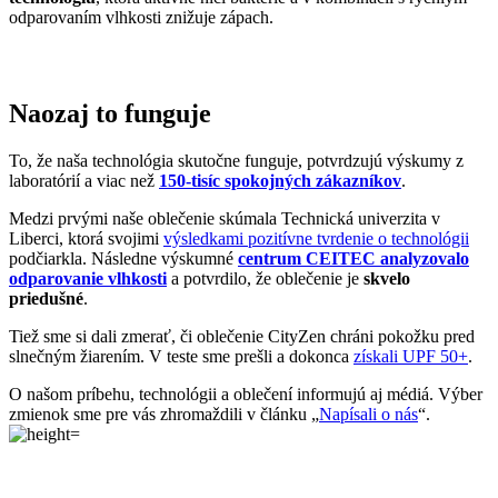
odparovaním vlhkosti znižuje zápach.
Naozaj to funguje
To, že naša technológia skutočne funguje, potvrdzujú výskumy z
laboratórií a viac než
150-tisíc spokojných zákazníkov
.
Medzi prvými naše oblečenie skúmala Technická univerzita v
Liberci, ktorá svojimi
výsledkami pozitívne tvrdenie o technológii
podčiarkla. Následne výskumné
centrum CEITEC analyzovalo
odparovanie vlhkosti
a potvrdilo, že oblečenie je
skvelo
priedušné
.
Tiež sme si dali zmerať, či oblečenie CityZen chráni pokožku pred
slnečným žiarením. V teste sme prešli a dokonca
získali UPF 50+
.
O našom príbehu, technológii a oblečení informujú aj médiá. Výber
zmienok sme pre vás zhromaždili v článku „
Napísali o nás
“.