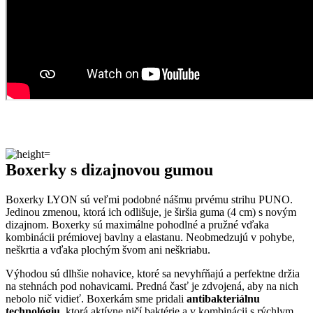
Boxerky s dizajnovou gumou
Boxerky LYON sú veľmi podobné nášmu prvému strihu PUNO.
Jedinou zmenou, ktorá ich odlišuje, je širšia guma (4 cm) s novým
dizajnom. Boxerky sú maximálne pohodlné a pružné vďaka
kombinácii prémiovej bavlny a elastanu. Neobmedzujú v pohybe,
neškrtia a vďaka plochým švom ani neškriabu.
Výhodou sú dlhšie nohavice, ktoré sa nevyhŕňajú a perfektne držia
na stehnách pod nohavicami. Predná časť je zdvojená, aby na nich
nebolo nič vidieť. Boxerkám sme pridali
antibakteriálnu
technológiu
, ktorá aktívne ničí baktérie a v kombinácii s rýchlym