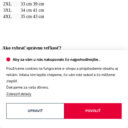
2XL
33 cm
39 cm
3XL
34 cm
41 cm
4XL
35 cm
43 cm
Ako vybrať správnu veľkosť?
Vezmite svoje obľúbené boxerky, ktoré vám dobre sedia, zmerajte
Aby sa vám u nás nakupovalo čo najpohodlnejšie..
ich a z tabuľky vyberte najbližšiu veľkosť.
Najdôležitejší je
Používame cookies na fungovanie e-shopu a prispôsobenie obsahu aj
rozmer B
.
reklám. Vďaka nim lepšie chápeme, čo vám robí radosť a čo môžeme
Počítajte aj s tým, že prirodzenou vlastnosťou textilných materiálov
zlepšiť.
je zrážavosť. Bavlnené úplety sa môžu zraziť až okolo 5 %, čo je
Ďakujeme za vašu dôveru.
textilným štandardom pre pletený tovar.
Zobraziť detaily
A pretože je každý kúsok nášho oblečenia originál, môže sa
výsledný rozmer o +/- 2 cm líšiť.
UPRAVIŤ
POVOLIŤ
Potrebujete s výberom veľkosti alebo strihu poradiť? Obráťte sa na
naše dievčatá na
zákazníckej linke
. Rady vám pomôžu.
Detail produktu