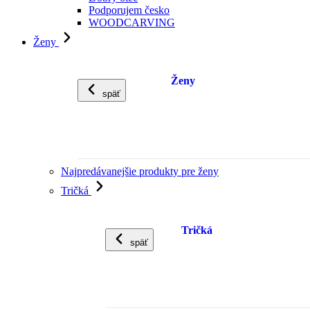
Podporujem česko
WOODCARVING
Ženy
Ženy
späť
Najpredávanejšie produkty pre ženy
Tričká
Tričká
späť