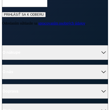
PRIHLÁSIŤ SA K ODBERU
Odoslaním súhlasíte sa
spracovaním osobných údajov
.
O nákupe
Výhody oblečenia CityZen
Partnerské predajne
O nás
Často sa pýtate
Doprava a platba
Darčekové poukazy
Kontakt
Vrátenie tovaru a reklamácia
Blog
Doprava
Obchodné podmienky
Firemné oblečenie
Ochrana súkromia
Pre B2B
Ako vyrábame chytré oblečenie
Ako vzniklo české chytré oblečenie CityZen