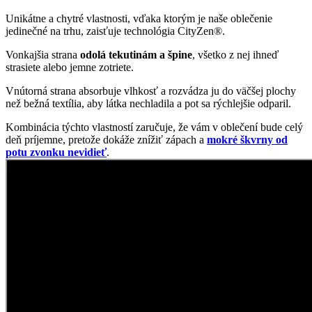
Unikátne a chytré vlastnosti, vďaka ktorým je naše oblečenie
jedinečné na trhu, zaisťuje technológia CityZen®.
Vonkajšia strana
odolá tekutinám a špine
, všetko z nej ihneď
strasiete alebo jemne zotriete.
Vnútorná strana absorbuje vlhkosť a rozvádza ju do väčšej plochy
než bežná textília, aby látka nechladila a pot sa rýchlejšie odparil.
Kombinácia týchto vlastností zaručuje, že vám v oblečení bude celý
deň príjemne, pretože dokáže znížiť zápach a
mokré škvrny od
potu zvonku nevidieť
.