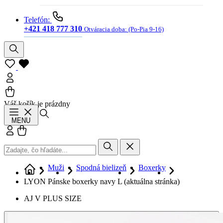
Telefón:
+421 418 777 310
Otváracia doba:
(Po-Pia 9-16)
Váš košík je prázdny
Hľadať
MENU
Prihlásiť sa
Košík
Muži
Spodná bielizeň
Boxerky
LYON Pánske boxerky navy L
(aktuálna stránka)
AJ V PLUS SIZE