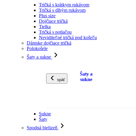
Tričká s krátkym rukávom
Tričká s dlhým rukávom
Plus size
Dojčiace tričká
Tielka
Tričká s potlačou
Neviditeľné tričká pod košeľu
Dámske dojčiace tričká
Polokošele
Šaty a sukne
Šaty a
sukne
späť
Sukne
Šaty
Spodná bielizeň