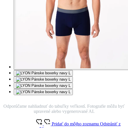
Odporúčame nahliadnuť do tabuľky veľkostí. Fotografie môžu byť
upravené alebo vygenerované AI.
Pridať do môjho zoznamu
Odstrániť z