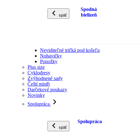
Spodná
bielizeň
späť
Neviditeľné tričká pod košeľu
Nohavičky
Ponožky
Plus size
Cyklodresy
Zvýhodnené sady
Čeští mistři
Darčekové poukazy
Novinky
Spolupráca
Spolupráca
späť