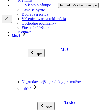
Pre firmy
Všetko o nákupe
Rozbalit Všetko o nákupe
Často sa pýtate
Doprava a platba
Vrátenie tovaru a reklamácia
Obchodné podmienky
Firemné oblečenie
Kontakt
Muži
Muži
späť
Najpredávanejšie produkty pre mužov
Tričká
Tričká
späť