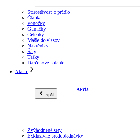
Starostlivosť o prádlo
Čiapka
Ponožky
Gumičky
Čelenky
Mašle do vlasov
Nákrčníky
Šály
Tašky
Darčekové balenie
Akcia
Akcia
späť
Zvýhodnené sety
Exkluzívne predobjednávky