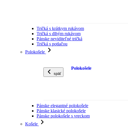
Tričká s krátkym rukávom
Tričká s dlhým rukávom
Pánske neviditeľné tričká
Tričká s potlačou
Polokošele
Polokošele
späť
Pánske elegantné polokošele
Pánske klasické polokošele
Pánske polokošele s vreckom
Košele