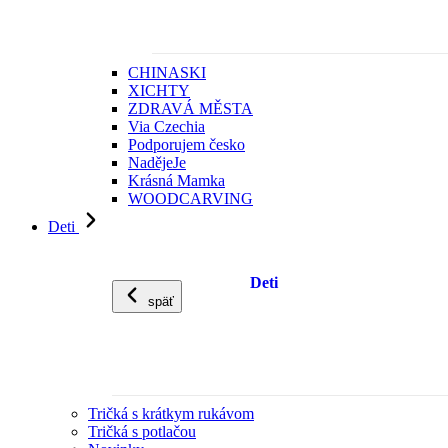
CHINASKI
XICHTY
ZDRAVÁ MĚSTA
Via Czechia
Podporujem česko
NadějeJe
Krásná Mamka
WOODCARVING
Deti
Deti
späť
Tričká s krátkym rukávom
Tričká s potlačou