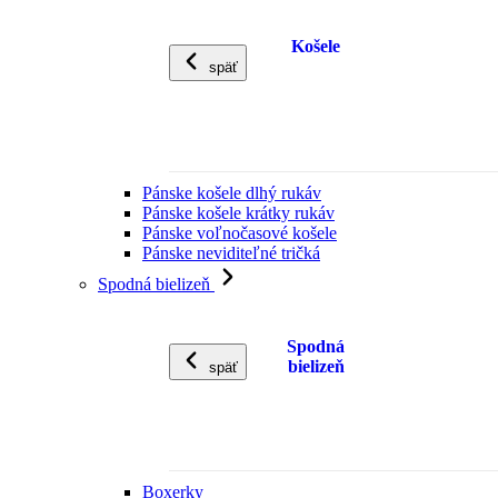
Košele
späť
Pánske košele dlhý rukáv
Pánske košele krátky rukáv
Pánske voľnočasové košele
Pánske neviditeľné tričká
Spodná bielizeň
Spodná
bielizeň
späť
Boxerky