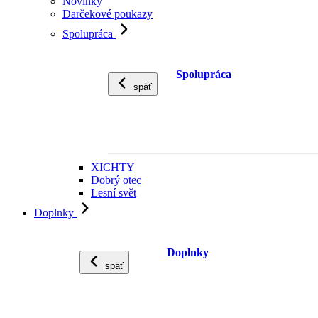
Novinky
Darčekové poukazy
Spolupráca
Spolupráca
späť
XICHTY
Dobrý otec
Lesní svět
Doplnky
Doplnky
späť