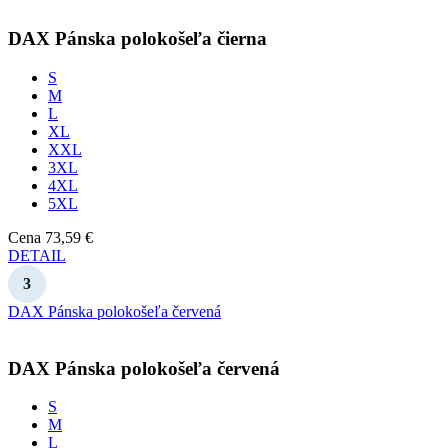
DAX
Pánska polokošeľa čierna
S
M
L
XL
XXL
3XL
4XL
5XL
Cena
73,59 €
DETAIL
DAX Pánska polokošeľa červená
DAX
Pánska polokošeľa červená
S
M
L