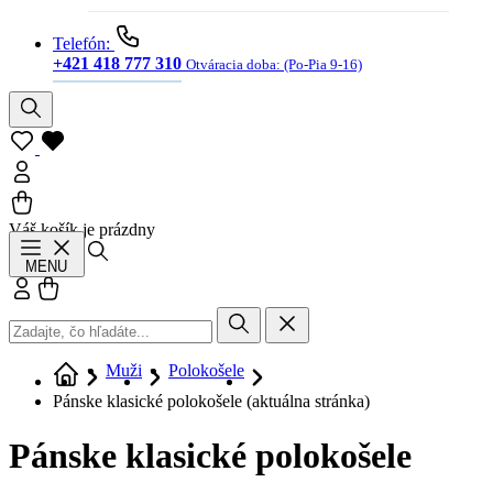
Telefón:
+421 418 777 310
Otváracia doba:
(Po-Pia 9-16)
Váš košík je prázdny
Hľadať
MENU
Prihlásiť sa
Košík
Muži
Polokošele
Pánske klasické polokošele
(aktuálna stránka)
Pánske klasické polokošele