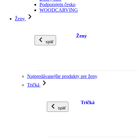
Podporujem česko
WOODCARVING
Ženy
Ženy
späť
Najpredávanejšie produkty pre ženy
Tričká
Tričká
späť