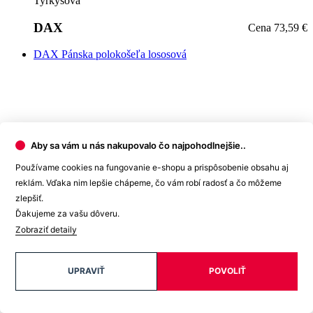
Aby sa vám u nás nakupovalo čo najpohodlnejšie..
Používame cookies na fungovanie e-shopu a prispôsobenie obsahu aj
reklám. Vďaka nim lepšie chápeme, čo vám robí radosť a čo môžeme
+7
zlepšiť.
Lososová
Ďakujeme za vašu dôveru.
Lososová
Zobraziť detaily
DAX
Cena
73,59 €
UPRAVIŤ
POVOLIŤ
DAX Pánska polokošeľa červená