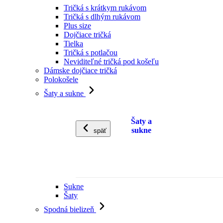
Tričká s krátkym rukávom
Tričká s dlhým rukávom
Plus size
Dojčiace tričká
Tielka
Tričká s potlačou
Neviditeľné tričká pod košeľu
Dámske dojčiace tričká
Polokošele
Šaty a sukne
Šaty a
sukne
späť
Sukne
Šaty
Spodná bielizeň