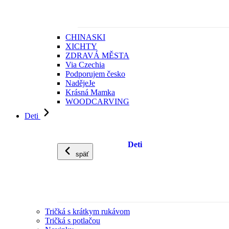
CHINASKI
XICHTY
ZDRAVÁ MĚSTA
Via Czechia
Podporujem česko
NadějeJe
Krásná Mamka
WOODCARVING
Deti
Deti
späť
Tričká s krátkym rukávom
Tričká s potlačou