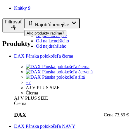
Krátky
9
Filtrovať
Najobľúbenejšie
Ako produkty radíme?
Najobľúbenejšie
Od najlacnejšieho
Produkty
Od najdrahšieho
DAX Pánska polokošeľa čierna
+7
AJ V PLUS SIZE
Čierna
AJ V PLUS SIZE
Čierna
DAX
Cena
73,59 €
DAX Pánska polokošeľa NAVY