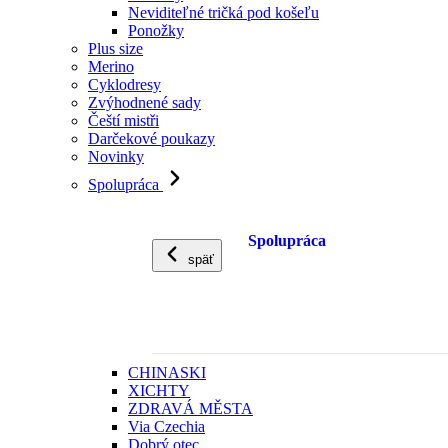
Neviditeľné tričká pod košeľu
Ponožky
Plus size
Merino
Cyklodresy
Zvýhodnené sady
Čeští mistři
Darčekové poukazy
Novinky
Spolupráca
Spolupráca
späť
CHINASKI
XICHTY
ZDRAVÁ MĚSTA
Via Czechia
Dobrý otec