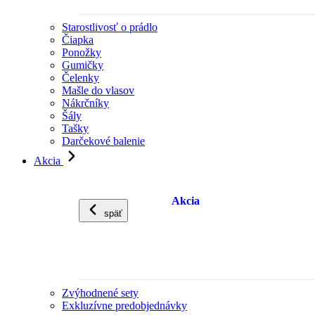
Starostlivosť o prádlo
Čiapka
Ponožky
Gumičky
Čelenky
Mašle do vlasov
Nákrčníky
Šály
Tašky
Darčekové balenie
Akcia
Akcia
späť
Zvýhodnené sety
Exkluzívne predobjednávky