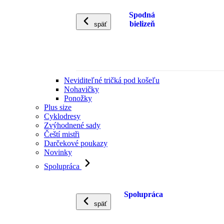
Spodná
bielizeň
späť
Neviditeľné tričká pod košeľu
Nohavičky
Ponožky
Plus size
Cyklodresy
Zvýhodnené sady
Čeští mistři
Darčekové poukazy
Novinky
Spolupráca
Spolupráca
späť