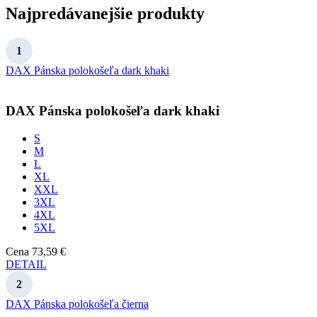
Najpredávanejšie produkty
DAX Pánska polokošeľa dark khaki
DAX
Pánska polokošeľa dark khaki
S
M
L
XL
XXL
3XL
4XL
5XL
Cena
73,59 €
DETAIL
DAX Pánska polokošeľa čierna