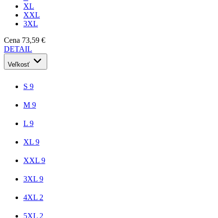
XL
XXL
3XL
Cena
73,59 €
DETAIL
Veľkosť
S
9
M
9
L
9
XL
9
XXL
9
3XL
9
4XL
2
5XL
2