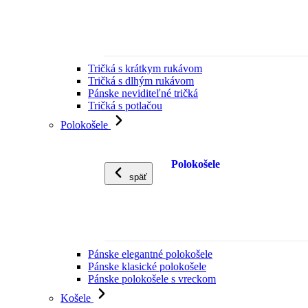
Tričká s krátkym rukávom
Tričká s dlhým rukávom
Pánske neviditeľné tričká
Tričká s potlačou
Polokošele
Polokošele
späť
Pánske elegantné polokošele
Pánske klasické polokošele
Pánske polokošele s vreckom
Košele