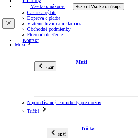
Pre firmy
Všetko o nákupe
Rozbalit Všetko o nákupe
Často sa pýtate
Doprava a platba
Vrátenie tovaru a reklamácia
Obchodné podmienky
Firemné oblečenie
Kontakt
Muži
Muži
späť
Najpredávanejšie produkty pre mužov
Tričká
Tričká
späť