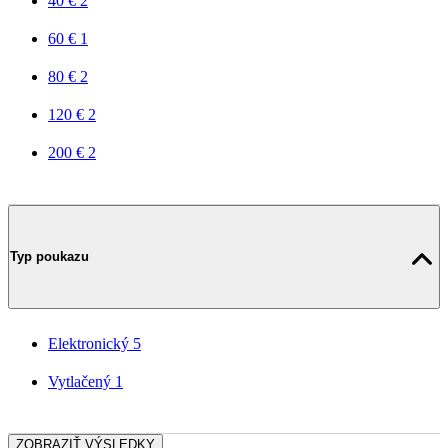
40 €
2
60 €
1
80 €
2
120 €
2
200 €
2
Typ poukazu
Elektronický
5
Vytlačený
1
ZOBRAZIŤ VÝSLEDKY