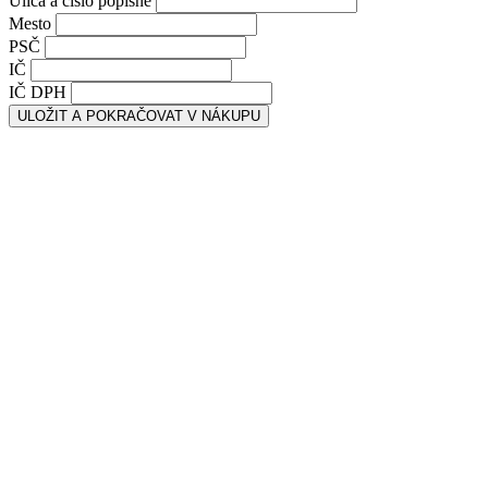
Ulica a číslo popisné
Mesto
PSČ
IČ
IČ DPH
ULOŽIT A POKRAČOVAT V NÁKUPU