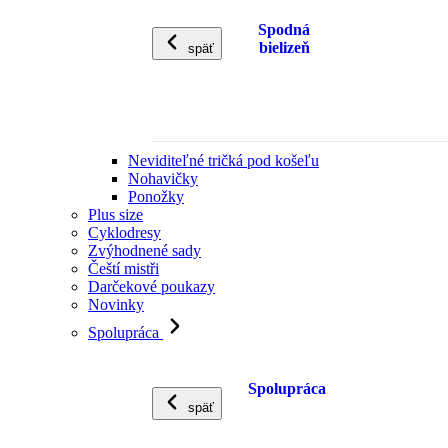
Spodná
bielizeň
späť
Neviditeľné tričká pod košeľu
Nohavičky
Ponožky
Plus size
Cyklodresy
Zvýhodnené sady
Čeští mistři
Darčekové poukazy
Novinky
Spolupráca
Spolupráca
späť