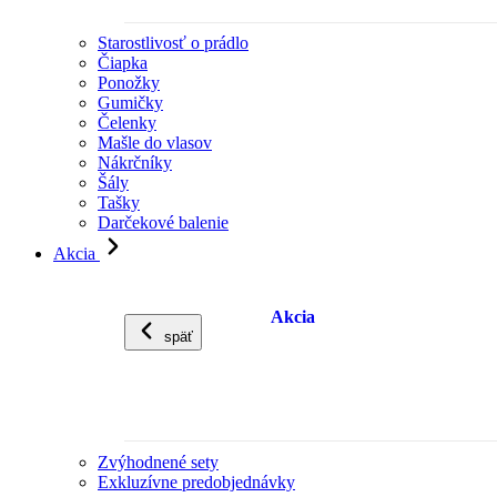
Starostlivosť o prádlo
Čiapka
Ponožky
Gumičky
Čelenky
Mašle do vlasov
Nákrčníky
Šály
Tašky
Darčekové balenie
Akcia
Akcia
späť
Zvýhodnené sety
Exkluzívne predobjednávky