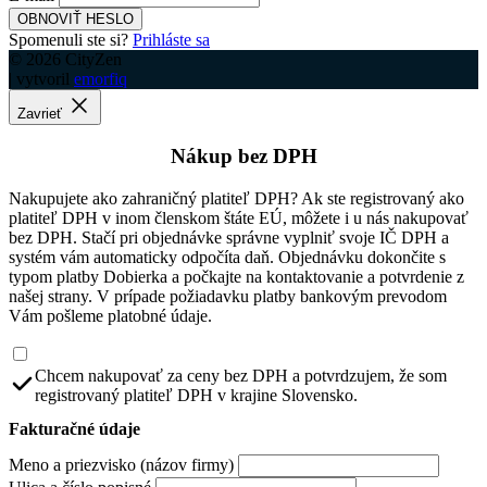
OBNOVIŤ HESLO
Spomenuli ste si?
Prihláste sa
© 2026 CityZen
| vytvoril
emorfiq
Zavrieť
Nákup bez DPH
Nakupujete ako zahraničný platiteľ DPH? Ak ste registrovaný ako
platiteľ DPH v inom členskom štáte EÚ, môžete i u nás nakupovať
bez DPH. Stačí pri objednávke správne vyplniť svoje IČ DPH a
systém vám automaticky odpočíta daň. Objednávku dokončite s
typom platby Dobierka a počkajte na kontaktovanie a potvrdenie z
našej strany. V prípade požiadavku platby bankovým prevodom
Vám pošleme platobné údaje.
Chcem nakupovať za ceny bez DPH a potvrdzujem, že som
registrovaný platiteľ DPH v krajine Slovensko.
Fakturačné údaje
Meno a priezvisko (názov firmy)