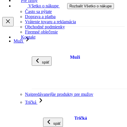
Pre firmy
Všetko o nákupe
Rozbalit Všetko o nákupe
Často sa pýtate
Doprava a platba
Vrátenie tovaru a reklamácia
Obchodné podmienky
Firemné oblečenie
Kontakt
Muži
Muži
späť
Najpredávanejšie produkty pre mužov
Tričká
Tričká
späť