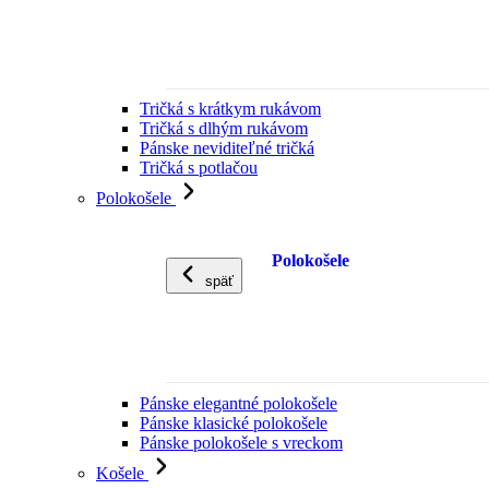
Tričká s krátkym rukávom
Tričká s dlhým rukávom
Pánske neviditeľné tričká
Tričká s potlačou
Polokošele
Polokošele
späť
Pánske elegantné polokošele
Pánske klasické polokošele
Pánske polokošele s vreckom
Košele