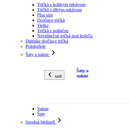
Tričká s krátkym rukávom
Tričká s dlhým rukávom
Plus size
Dojčiace tričká
Tielka
Tričká s potlačou
Neviditeľné tričká pod košeľu
Dámske dojčiace tričká
Polokošele
Šaty a sukne
Šaty a
sukne
späť
Sukne
Šaty
Spodná bielizeň