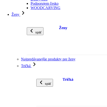
Podporujem česko
WOODCARVING
Ženy
Ženy
späť
Najpredávanejšie produkty pre ženy
Tričká
Tričká
späť