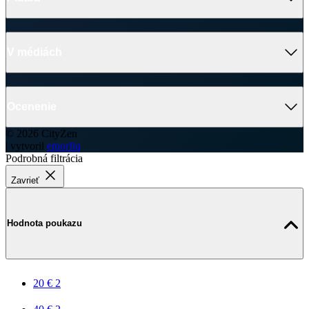
V médiách
Ocenenie
© 2026 CityZen
| vytvoril
emorfiq
Podrobná filtrácia
Zavrieť
Hodnota poukazu
20 €
2