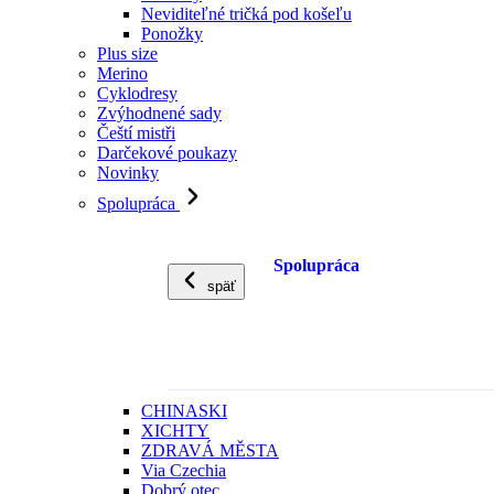
Neviditeľné tričká pod košeľu
Ponožky
Plus size
Merino
Cyklodresy
Zvýhodnené sady
Čeští mistři
Darčekové poukazy
Novinky
Spolupráca
Spolupráca
späť
CHINASKI
XICHTY
ZDRAVÁ MĚSTA
Via Czechia
Dobrý otec