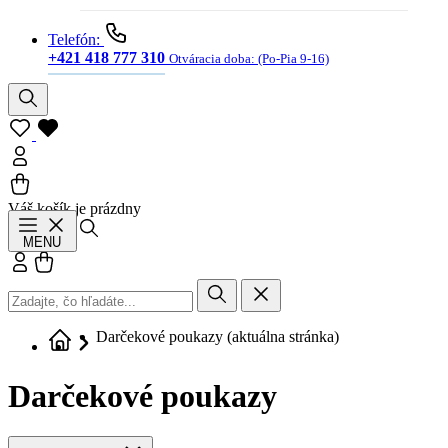
Telefón:
+421 418 777 310
Otváracia doba:
(Po-Pia 9-16)
Váš košík je prázdny
Hľadať
MENU
Prihlásiť sa
Košík
Darčekové poukazy
(aktuálna stránka)
Darčekové poukazy