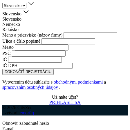
Slovensko
Slovensko
Nemecko
Rakúsko
Meno a priezvisko (názov firmy)
Ulica a číslo popisné
Mesto
PSČ
IČ
IČ DPH
DOKONČIŤ REGISTRÁCIU
Vytvorením účtu súhlasíte s
obchodnými podmienkami
a
spracovaním osobných údajov
.
Už máte účet?
PRIHLÁSIŤ SA
© 2026 CityZen
| vytvoril
emorfiq
Obnoviť zabudnuté heslo
E-mail