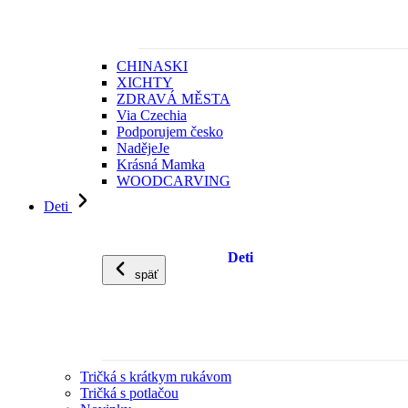
CHINASKI
XICHTY
ZDRAVÁ MĚSTA
Via Czechia
Podporujem česko
NadějeJe
Krásná Mamka
WOODCARVING
Deti
Deti
späť
Tričká s krátkym rukávom
Tričká s potlačou