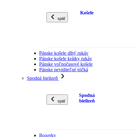
Košele
späť
Pánske košele dlhý rukáv
Pánske košele krátky rukáv
Pánske voľnočasové košele
Pánske neviditeľné tričká
Spodná bielizeň
Spodná
bielizeň
späť
Boxerky