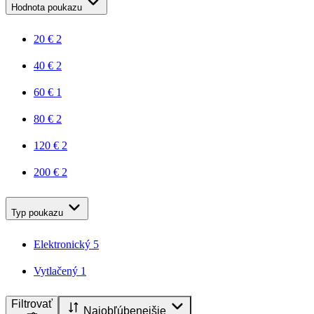
Hodnota poukazu
20 €
2
40 €
2
60 €
1
80 €
2
120 €
2
200 €
2
Typ poukazu
Elektronický
5
Vytlačený
1
Filtrovať
Najobľúbenejšie