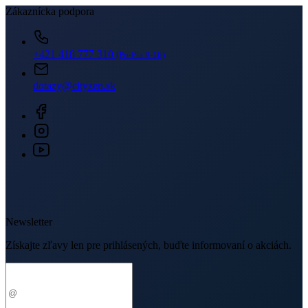
Zákaznícka podpora
+421 418 777 310
(Po-Pia 9-16)
dotazy@cityzen.sk
Newsletter
Získajte zľavy len pre prihlásených, buďte informovaní o akciách.
Váš e-mail