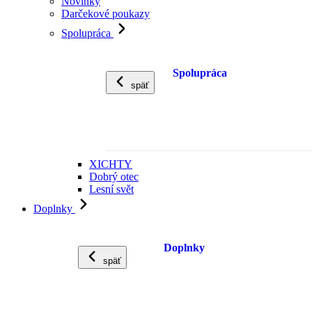
Novinky
Darčekové poukazy
Spolupráca
Spolupráca
späť
XICHTY
Dobrý otec
Lesní svět
Doplnky
Doplnky
späť