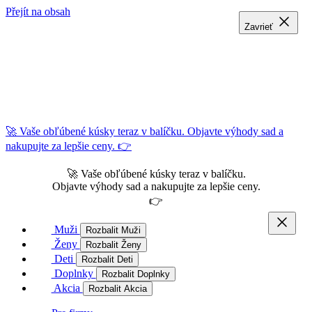
Přejít na obsah
Zavrieť
Zavrieť
Zavrieť
🚀 Vaše obľúbené kúsky teraz v balíčku. Objavte výhody sad a
nakupujte za lepšie ceny. 👉
🚀 Vaše obľúbené kúsky teraz v balíčku.
Objavte výhody sad a nakupujte za lepšie ceny.
👉
Muži
Rozbalit Muži
Ženy
Rozbalit Ženy
Deti
Rozbalit Deti
Doplnky
Rozbalit Doplnky
Akcia
Rozbalit Akcia