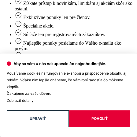
Súťaže len pre registrovaných zákazníkov.
Najlepšie ponuky posielame do Vášho e-mailu ako
prvým.
Môžete byť súčasťou našej cesty - počúvame Vás a
zaujíma nás, čo chcete nosiť. ❤️
Moje údaje a adresy
Meno a priezvisko
Aby sa vám u nás nakupovalo čo najpohodlnejšie..
E-mail
Používame cookies na fungovanie e-shopu a prispôsobenie obsahu aj
Heslo
reklám. Vďaka nim lepšie chápeme, čo vám robí radosť a čo môžeme
zlepšiť.
Telefón
Ďakujeme za vašu dôveru.
Dátum narodenia
Zobraziť detaily
Fakturačné údaje
UPRAVIŤ
POVOLIŤ
Štát