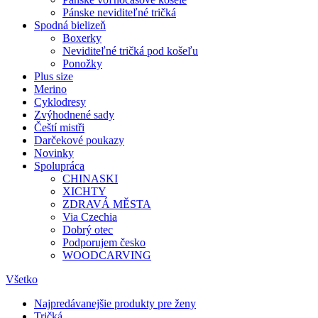
Pánske neviditeľné tričká
Spodná bielizeň
Boxerky
Neviditeľné tričká pod košeľu
Ponožky
Plus size
Merino
Cyklodresy
Zvýhodnené sady
Čeští mistři
Darčekové poukazy
Novinky
Spolupráca
CHINASKI
XICHTY
ZDRAVÁ MĚSTA
Via Czechia
Dobrý otec
Podporujem česko
WOODCARVING
Všetko
Najpredávanejšie produkty pre ženy
Tričká