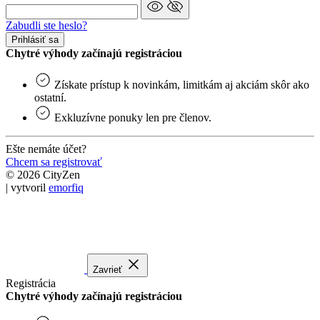
Získate prístup k novinkám, limitkám aj akciám skôr ako
ostatní.
Exkluzívne ponuky len pre členov.
Ešte nemáte účet?
Chcem sa registrovať
© 2026 CityZen
| vytvoril
emorfiq
Zavrieť
Registrácia
Chytré výhody začínajú registráciou
Získate prístup k novinkám, limitkám aj akciám skôr ako
ostatní.
Exkluzívne ponuky len pre členov.
Špeciálne akcie.