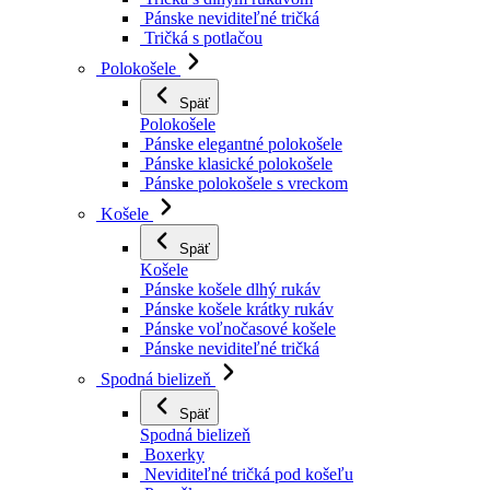
Pánske neviditeľné tričká
Tričká s potlačou
Polokošele
Späť
Polokošele
Pánske elegantné polokošele
Pánske klasické polokošele
Pánske polokošele s vreckom
Košele
Späť
Košele
Pánske košele dlhý rukáv
Pánske košele krátky rukáv
Pánske voľnočasové košele
Pánske neviditeľné tričká
Spodná bielizeň
Späť
Spodná bielizeň
Boxerky
Neviditeľné tričká pod košeľu