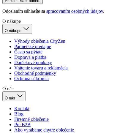
O nákupe
Výhody oblečenia CityZen
Partnerské predajne
Často sa pýtate
Doprava a platba
Darčekové poukazy
Vrátenie tovaru a reklamácia
Obchodné podmienky
Ochrana súkromia
O nás
O nás
Kontakt
Blog
Firemné oblečenie
Pre B2B
Ako vyrábame chytré oblečenie
Ako vzniklo české chytré oblečenie CityZen
Doprava
Doprava