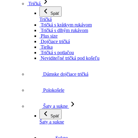
Tričká
Späť
Tričká
Tričká s krátkym rukávom
Tričká s dlhým rukávom
Plus size
Dojčiace tričká
Tielka
Tričká s potlačou
Neviditeľné tričká pod košeľu
Dámske dojčiace tričká
Polokošele
Šaty a sukne
Späť
Šaty a sukne
Sukne
Šaty