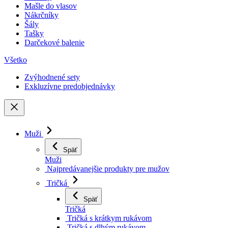
Mašle do vlasov
Nákrčníky
Šály
Tašky
Darčekové balenie
Všetko
Zvýhodnené sety
Exkluzívne predobjednávky
Muži
Späť
Muži
Najpredávanejšie produkty pre mužov
Tričká
Späť
Tričká
Tričká s krátkym rukávom
Tričká s dlhým rukávom