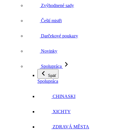
Darčekové poukazy
Novinky
Spolupráca
Späť
Spolupráca
CHINASKI
XICHTY
ZDRAVÁ MĚSTA
Via Czechia
Podporujem česko