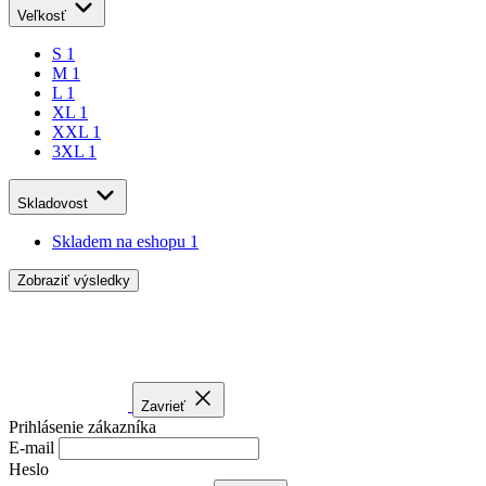
XL
1
XXL
1
3XL
1
Skladovost
Skladem na eshopu
1
Zobraziť výsledky
Zavrieť
Prihlásenie zákazníka
E-mail
Heslo
Zabudli ste heslo?
Prihlásiť sa
Chytré výhody začínajú registráciou