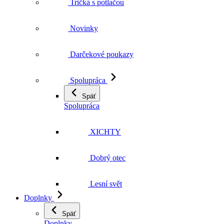
Darčekové poukazy
Spolupráca
Späť
Spolupráca
XICHTY
Dobrý otec
Lesní svět
Doplnky
Späť
Doplnky
Starostlivosť o prádlo