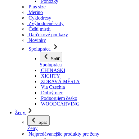
Ponožky
Plus size
Merino
Cyklodresy
Zvýhodnené sady
Čeští mistři
Darčekové poukazy
Novinky
Spolupráca
Späť
Spolupráca
CHINASKI
XICHTY
ZDRAVÁ MĚSTA
Via Czechia
Dobrý otec
Podporujem česko
WOODCARVING
Ženy
Späť
Ženy
Najpredávanejšie produkty pre ženy