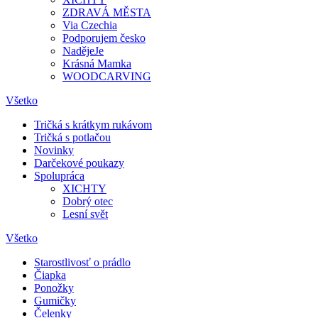
ZDRAVÁ MĚSTA
Via Czechia
Podporujem česko
NadějeJe
Krásná Mamka
WOODCARVING
Všetko
Tričká s krátkym rukávom
Tričká s potlačou
Novinky
Darčekové poukazy
Spolupráca
XICHTY
Dobrý otec
Lesní svět
Všetko
Starostlivosť o prádlo
Čiapka
Ponožky
Gumičky
Čelenky