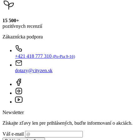
Zákaznícka podpora
+421 418 777 310
(Po-Pia 9-16)
dotazy@cityzen.sk
Newsletter
Získajte zľavy len pre prihlásených, buďte informovaní o akciách.
Váš e-mail
Prihlásiť sa k odberu
Odoslaním súhlasíte sa
spracovaním osobných údajov
.
O nákupe