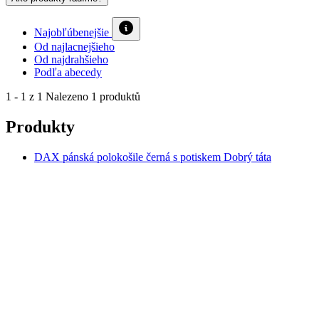
Podľa abecedy
1 - 1 z 1
Nalezeno 1 produktů
Produkty
DAX pánská polokošile černá s potiskem Dobrý táta