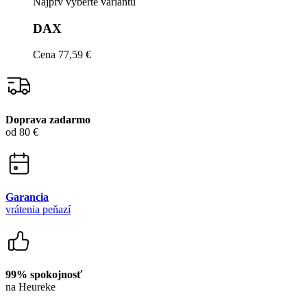
Doprava zadarmo
od 80 €
Garancia
vrátenia peňazí
99% spokojnosť
na Heureke
15 500+
pozitívnych recenzií