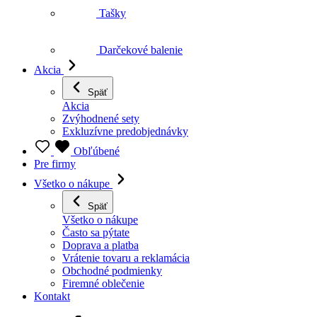
Akcia
Späť
Akcia
Zvýhodnené sety
Exkluzívne predobjednávky
Obľúbené
Pre firmy
Všetko o nákupe
Späť
Všetko o nákupe
Často sa pýtate
Doprava a platba
Vrátenie tovaru a reklamácia
Obchodné podmienky
Firemné oblečenie
Kontakt
Telefón:
+421 418 777 310
Otváracia doba:
(Po-Pia 9-16)