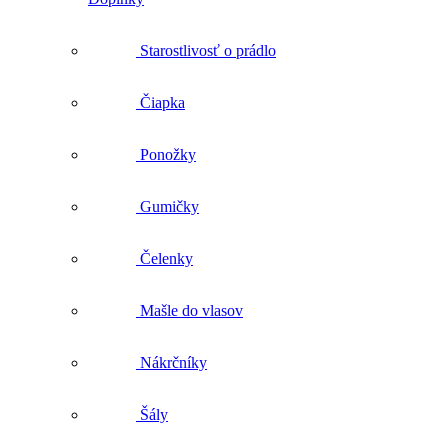
Čiapka
Ponožky
Gumičky
Čelenky
Mašle do vlasov
Nákrčníky
Šály
Tašky
Darčekové balenie