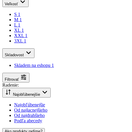
XL
1
XXL
1
3XL
1
Skladovost
Skladem na eshopu
1
Filtrovať
Radenie:
Najobľúbenejšie
Najobľúbenejšie
Od najlacnejšieho
Od najdrahšieho
Podľa abecedy
Ako produkty radíme?
Najobľúbenejšie
Od najlacnejšieho
Od najdrahšieho