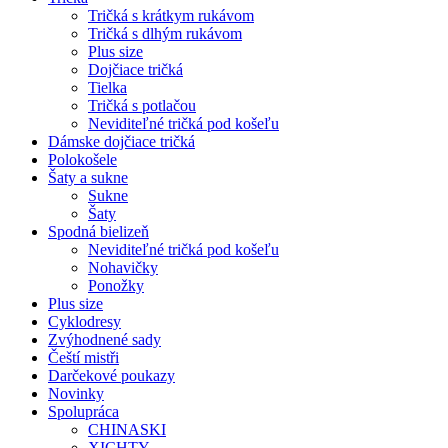
Tričká s krátkym rukávom
Tričká s dlhým rukávom
Plus size
Dojčiace tričká
Tielka
Tričká s potlačou
Neviditeľné tričká pod košeľu
Dámske dojčiace tričká
Polokošele
Šaty a sukne
Sukne
Šaty
Spodná bielizeň
Neviditeľné tričká pod košeľu
Nohavičky
Ponožky
Plus size
Cyklodresy
Zvýhodnené sady
Čeští mistři
Darčekové poukazy
Novinky
Spolupráca
CHINASKI
XICHTY