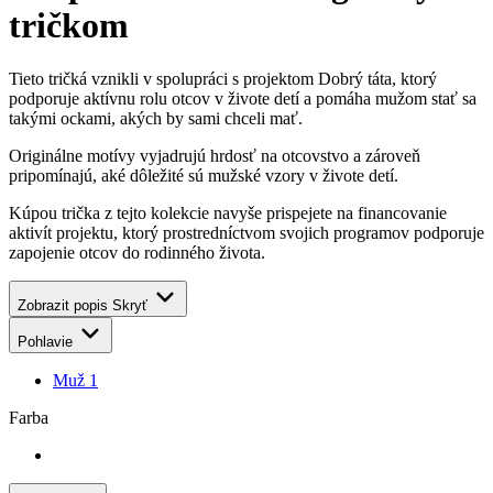
takými ockami, akých by sami chceli mať.
Originálne motívy vyjadrujú hrdosť na otcovstvo a zároveň
pripomínajú, aké dôležité sú mužské vzory v živote detí.
Kúpou trička z tejto kolekcie navyše prispejete na financovanie
aktivít projektu, ktorý prostredníctvom svojich programov podporuje
zapojenie otcov do rodinného života.
Zobrazit popis
Skryť
Pohlavie
Muž
1
Farba
Veľkosť
S
1
M
1
L
1