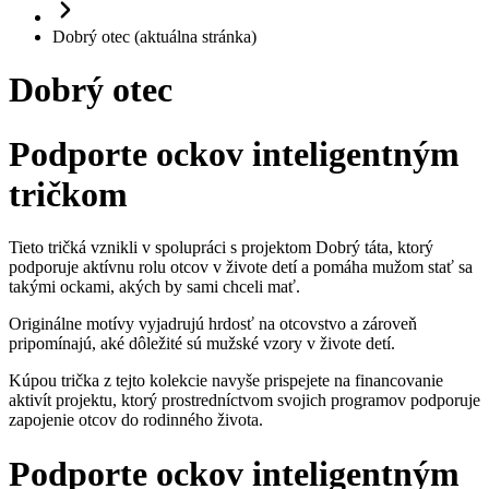
Podporte ockov inteligentným
tričkom
Tieto tričká vznikli v spolupráci s projektom Dobrý táta, ktorý
podporuje aktívnu rolu otcov v živote detí a pomáha mužom stať sa
takými ockami, akých by sami chceli mať.
Originálne motívy vyjadrujú hrdosť na otcovstvo a zároveň
pripomínajú, aké dôležité sú mužské vzory v živote detí.
Kúpou trička z tejto kolekcie navyše prispejete na financovanie
aktivít projektu, ktorý prostredníctvom svojich programov podporuje
zapojenie otcov do rodinného života.
Podporte ockov inteligentným
tričkom
Tieto tričká vznikli v spolupráci s projektom Dobrý táta, ktorý
podporuje aktívnu rolu otcov v živote detí a pomáha mužom stať sa