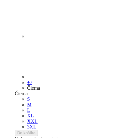
+7
Čierna
Čierna
S
M
L
XL
XXL
3XL
Do košíka
Najprv vyberte variantu
DAX
Cena
77,59 €