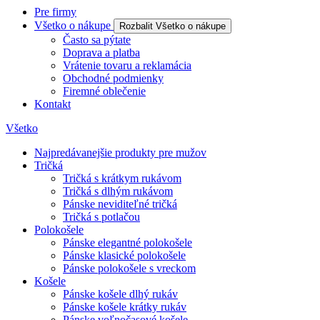
Pre firmy
Všetko o nákupe
Rozbalit Všetko o nákupe
Často sa pýtate
Doprava a platba
Vrátenie tovaru a reklamácia
Obchodné podmienky
Firemné oblečenie
Kontakt
Všetko
Najpredávanejšie produkty pre mužov
Tričká
Tričká s krátkym rukávom
Tričká s dlhým rukávom
Pánske neviditeľné tričká
Tričká s potlačou
Polokošele
Pánske elegantné polokošele
Pánske klasické polokošele
Pánske polokošele s vreckom
Košele
Pánske košele dlhý rukáv
Pánske košele krátky rukáv
Pánske voľnočasové košele