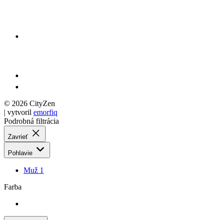
© 2026 CityZen
| vytvoril
emorfiq
Podrobná filtrácia
Zavrieť
Pohlavie
Muž
1
Farba
Veľkosť
S
1
M
1
L
1