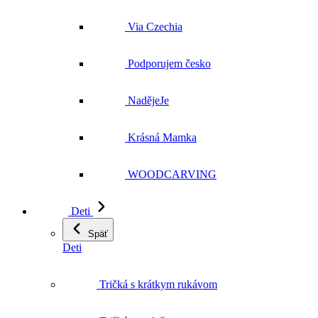
NadějeJe
Krásná Mamka
WOODCARVING
Deti
Späť
Deti
Tričká s krátkym rukávom
Tričká s potlačou
Novinky