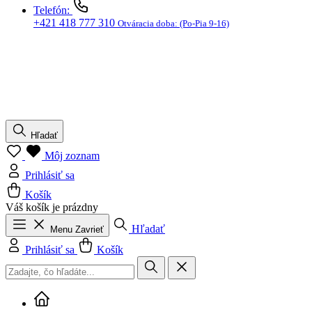
Hľadať
Môj zoznam
Prihlásiť sa
Košík
Váš košík je prázdny
Hľadať
Menu
Zavrieť
Prihlásiť sa
Košík
Dobrý otec
(aktuálna stránka)
Dobrý otec