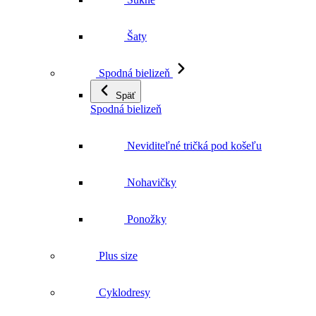
Spodná bielizeň
Späť
Spodná bielizeň
Neviditeľné tričká pod košeľu
Nohavičky
Ponožky
Plus size
Cyklodresy
Zvýhodnené sady
Čeští mistři