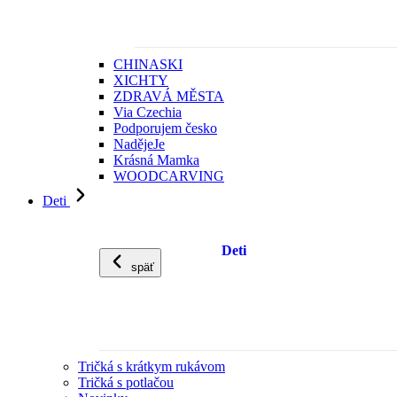
CHINASKI
XICHTY
ZDRAVÁ MĚSTA
Via Czechia
Podporujem česko
NadějeJe
Krásná Mamka
WOODCARVING
Deti
Deti
späť
Tričká s krátkym rukávom
Tričká s potlačou