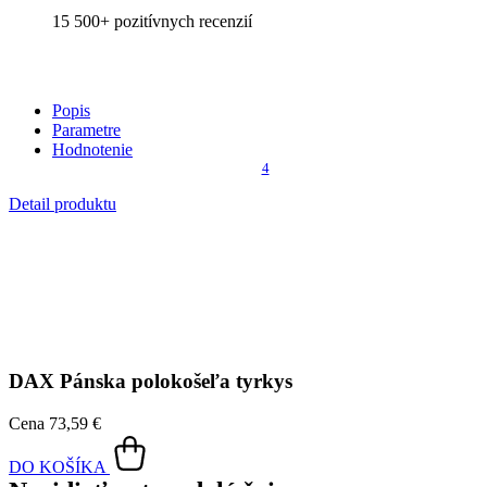
4
Detail produktu
DAX
Pánska polokošeľa tyrkys
Cena
73,59 €
DO KOŠÍKA
Nevidieť pot a odolá špine
Unikátne a chytré vlastnosti, vďaka ktorým je naše oblečenie
jedinečné na trhu, zaisťuje technológia CityZen®.
Vonkajšia strana
odolá tekutinám a špine
, všetko z nej ihneď
strasiete alebo jemne zotriete.