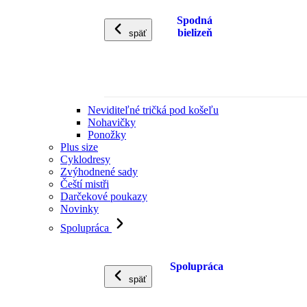
Spodná
bielizeň
späť
Neviditeľné tričká pod košeľu
Nohavičky
Ponožky
Plus size
Cyklodresy
Zvýhodnené sady
Čeští mistři
Darčekové poukazy
Novinky
Spolupráca
Spolupráca
späť