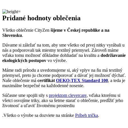
Dávame si záležať na tom, aby sme všetko od prvej nitky vyrábali u
nás a podporovali tak miestny textilný priemysel. Zároveň máme
vďaka tomu možnosť dôkladne dohliadať na kvalitu a
dodržiavanie
ekologických postupov
vo výrobe.
Máme radi prírodu a uvedomujeme si, aký vplyv na ňu má textilný
priemysel, preto ju chceme podporovať a dávať jej možnosť dýchať.
Naše oblečenie má
certifikát
OEKO-TEX Standard 100
, a teda je
maximálne bezpečné na každodenné nosenie.
Súčasne sme spojili sily s
projektom clevercare
, vďaka ktorému si
všetci osvojíme triky, ako sa šetrne starať o oblečenie, predĺžiť jeho
životnosť a uľaviť životnému prostrediu
.Všetko o výrobe sa dozviete na stránke
Príbeh trička
.
DAX
Vedeli ste, že…
Dax je výnimočným mixom antiky, art déca, živých tradícií a
luxusných gastronomických zážitkov. Leží na juhozápade
Francúzska približne 148 km od Bordeaux.