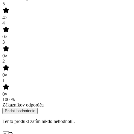
0×
2
0×
1
0×
100
%
Zákazníkov odporúča
Pridať hodnotenie
Tento produkt zatím nikdo nehodnotil.
Doprava zadarmo
od 80 €