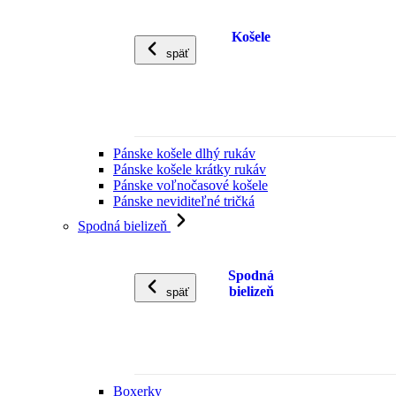
Košele
späť
Pánske košele dlhý rukáv
Pánske košele krátky rukáv
Pánske voľnočasové košele
Pánske neviditeľné tričká
Spodná bielizeň
Spodná
bielizeň
späť
Boxerky