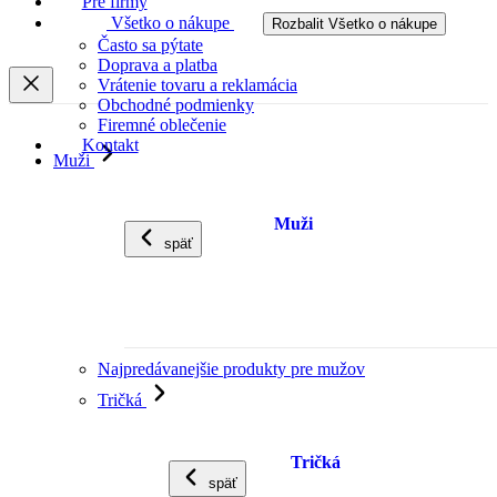
Pre firmy
Všetko o nákupe
Rozbalit Všetko o nákupe
Často sa pýtate
Doprava a platba
Vrátenie tovaru a reklamácia
Obchodné podmienky
Firemné oblečenie
Kontakt
Muži
Muži
späť
Najpredávanejšie produkty pre mužov
Tričká
Tričká
späť