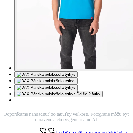
Ďalšie 2 fotky
Odporúčame nahliadnuť do tabuľky veľkostí. Fotografie môžu byť
upravené alebo vygenerované AI.
Pridať do môjho zoznamu
Odstrániť z