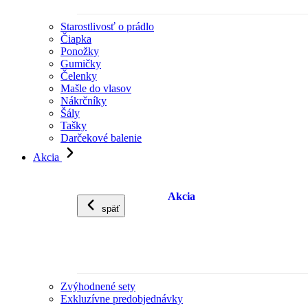
Starostlivosť o prádlo
Čiapka
Ponožky
Gumičky
Čelenky
Mašle do vlasov
Nákrčníky
Šály
Tašky
Darčekové balenie
Akcia
Akcia
späť
Zvýhodnené sety
Exkluzívne predobjednávky