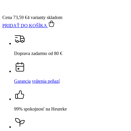
Doprava zadarmo
od 80 €
Garancia
vrátenia peňazí
99% spokojnosť
na Heureke
15 500+
pozitívnych recenzií
Popis
Parametre
Hodnotenie