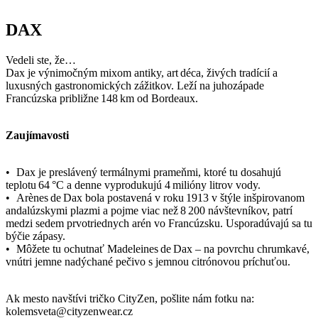
Zaujímavosti
• Dax je preslávený termálnymi prameňmi, ktoré tu dosahujú
teplotu 64 °C a denne vyprodukujú 4 milióny litrov vody.
• Arènes de Dax bola postavená v roku 1913 v štýle inšpirovanom
andalúzskymi plazmi a pojme viac než 8 200 návštevníkov, patrí
medzi sedem prvotriednych arén vo Francúzsku. Usporadúvajú sa tu
býčie zápasy.
• Môžete tu ochutnať Madeleines de Dax – na povrchu chrumkavé,
vnútri jemne nadýchané pečivo s jemnou citrónovou príchuťou.
Ak mesto navštívi tričko CityZen, pošlite nám fotku na:
kolemsveta@cityzenwear.cz