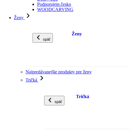
Podporujem česko
WOODCARVING
Ženy
Ženy
späť
Najpredávanejšie produkty pre ženy
Tričká
Tričká
späť