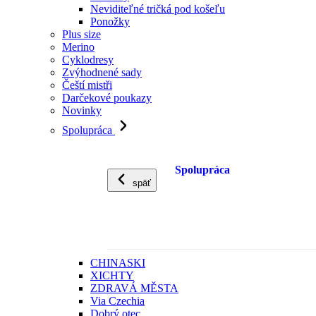
Neviditeľné tričká pod košeľu
Ponožky
Plus size
Merino
Cyklodresy
Zvýhodnené sady
Čeští mistři
Darčekové poukazy
Novinky
Spolupráca
Spolupráca
späť
CHINASKI
XICHTY
ZDRAVÁ MĚSTA
Via Czechia
Dobrý otec