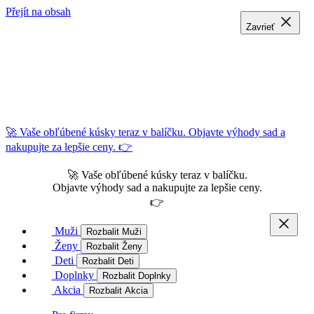
Přejít na obsah
Zavrieť
Zavrieť
Zavrieť
🚀 Vaše obľúbené kúsky teraz v balíčku. Objavte výhody sad a
nakupujte za lepšie ceny. 👉
🚀 Vaše obľúbené kúsky teraz v balíčku.
Objavte výhody sad a nakupujte za lepšie ceny.
👉
Muži
Rozbalit Muži
Ženy
Rozbalit Ženy
Deti
Rozbalit Deti
Doplnky
Rozbalit Doplnky
Akcia
Rozbalit Akcia