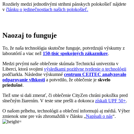
To, že naša technológia skutočne funguje, potvrdzujú výskumy z
laboratórií a viac než
150-tisíc spokojných zákazníkov
.
Medzi prvými naše oblečenie skúmala Technická univerzita v
Liberci, ktorá svojimi
výsledkami pozitívne tvrdenie o technológii
podčiarkla. Následne výskumné
centrum CEITEC analyzovalo
odparovanie vlhkosti
a potvrdilo, že oblečenie je
skvelo
priedušné
.
Tiež sme si dali zmerať, či oblečenie CityZen chráni pokožku pred
slnečným žiarením. V teste sme prešli a dokonca
získali UPF 50+
.
O našom príbehu, technológii a oblečení informujú aj médiá. Výber
zmienok sme pre vás zhromaždili v článku „
Napísali o nás
“.
Pridané hodnoty oblečenia
Všetko oblečenie CityZen
šijeme v Českej republike a na
Slovensku
.