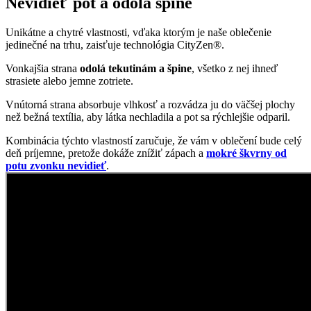
Vnútorná strana absorbuje vlhkosť a rozvádza ju do väčšej plochy
než bežná textília, aby látka nechladila a pot sa rýchlejšie odparil.
Kombinácia týchto vlastností zaručuje, že vám v oblečení bude celý
deň príjemne, pretože dokáže znížiť zápach a
mokré škvrny od
potu zvonku nevidieť
.