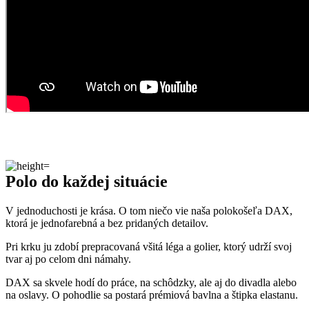
Polo do každej situácie
V jednoduchosti je krása. O tom niečo vie naša polokošeľa DAX,
ktorá je jednofarebná a bez pridaných detailov.
Pri krku ju zdobí prepracovaná všitá léga a golier, ktorý udrží svoj
tvar aj po celom dni námahy.
DAX sa skvele hodí do práce, na schôdzky, ale aj do divadla alebo
na oslavy. O pohodlie sa postará prémiová bavlna a štipka elastanu.
Rozdiely medzi jednotlivými strihmi pánskych polokošieľ nájdete
v
článku o jedinečnostiach našich polokošieľ.
Naozaj to funguje