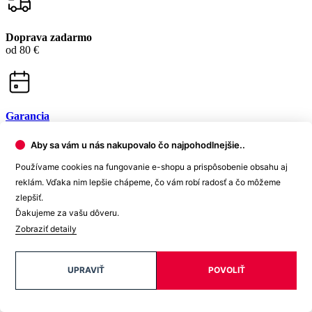
Garancia
vrátenia peňazí
99% spokojnosť
na Heureke
Aby sa vám u nás nakupovalo čo najpohodlnejšie..
Používame cookies na fungovanie e-shopu a prispôsobenie obsahu aj
15 500+
pozitívnych recenzií
reklám. Vďaka nim lepšie chápeme, čo vám robí radosť a čo môžeme
zlepšiť.
Zákaznícka podpora
Ďakujeme za vašu dôveru.
Zobraziť detaily
+421 418 777 310
(Po-Pia 9-16)
UPRAVIŤ
POVOLIŤ
dotazy@cityzen.sk