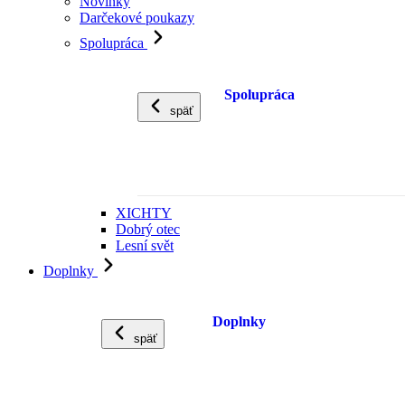
Novinky
Darčekové poukazy
Spolupráca
Spolupráca
späť
XICHTY
Dobrý otec
Lesní svět
Doplnky
Doplnky
späť