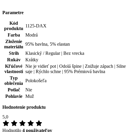
materiálu
Strih
Klasický / Regular | Bez vrecka
Rukáv
Krátky
Kľúčové
Nie je vidieť pot | Odolá špine | Znižuje zápach | Silne
vlastnosti
saje | Rýchlo schne | 95% Prémiová bavlna
Typ
Polokošeľa
oblečenia
Potlač
Nie
Pohlavie
Muž
Hodnotenie produktu
5,0
Hodnotilo
4 používateľov
5
4×
4
0×
3