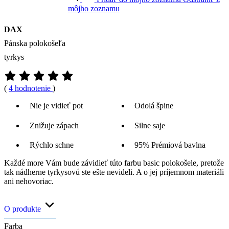
môjho zoznamu
DAX
Pánska polokošeľa
tyrkys
(
4 hodnotenie
)
Nie je vidieť pot
Odolá špine
Znižuje zápach
Silne saje
Rýchlo schne
95% Prémiová bavlna
Každé more Vám bude závidieť túto farbu basic polokošele, pretože
tak nádherne tyrkysovú ste ešte nevideli. A o jej príjemnom materiáli
ani nehovoriac.
O produkte
Farba