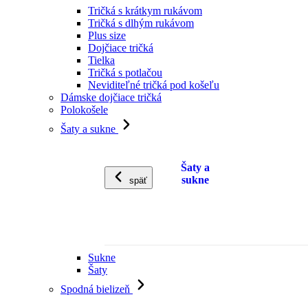
Tričká s krátkym rukávom
Tričká s dlhým rukávom
Plus size
Dojčiace tričká
Tielka
Tričká s potlačou
Neviditeľné tričká pod košeľu
Dámske dojčiace tričká
Polokošele
Šaty a sukne
Šaty a
sukne
späť
Sukne
Šaty
Spodná bielizeň