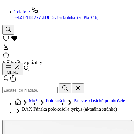
Telefón:
+421 418 777 310
Otváracia doba:
(Po-Pia 9-16)
Váš košík je prázdny
Hľadať
MENU
Prihlásiť sa
Košík
Muži
Polokošele
Pánske klasické polokošele
DAX Pánska polokošeľa tyrkys
(aktuálna stránka)