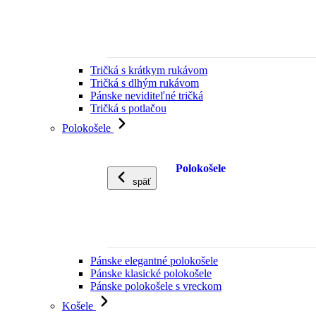
Tričká s krátkym rukávom
Tričká s dlhým rukávom
Pánske neviditeľné tričká
Tričká s potlačou
Polokošele
Polokošele
späť
Pánske elegantné polokošele
Pánske klasické polokošele
Pánske polokošele s vreckom
Košele