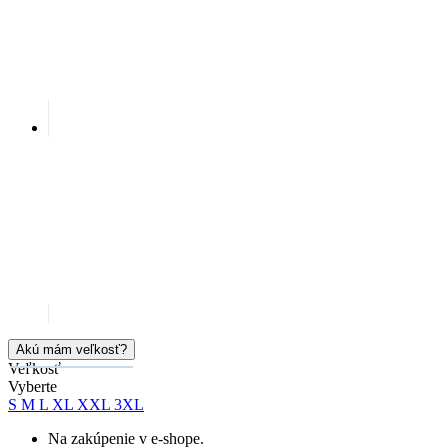
Akú mám veľkosť?
Veľkosť
Vyberte
S
M
L
XL
XXL
3XL
Na zakúpenie v e-shope.
Cena
73,59 €
4 varianty skladom
PRIDAŤ DO KOŠÍKA