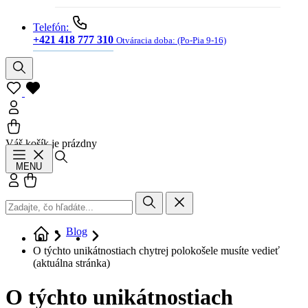
Telefón:
+421 418 777 310
Otváracia doba:
(Po-Pia 9-16)
Váš košík je prázdny
Hľadať
MENU
Prihlásiť sa
Košík
Blog
O týchto unikátnostiach chytrej polokošele musíte vedieť
(aktuálna stránka)
O týchto unikátnostiach