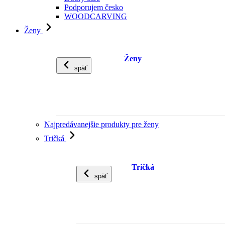
Podporujem česko
WOODCARVING
Ženy
Ženy
späť
Najpredávanejšie produkty pre ženy
Tričká
Tričká
späť