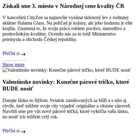
Získali sme 3. miesto v Národnej cene kvality ČR
V kancelárii CityZen sa najnovšie vyníma sklenený lev z rodinnej
sklárne Halama Glass. Na pohľad je krásny, ale jeho hodnota je ešte
krajšia. Znamená to, že svoju prácu robíme poctivo, starostlivo a
predovšetkým kvalitne. Ocenilo nás za to totiž Ministerstvo
priemyslu a obchodu Českej republiky.
Přečíst si
Show more
Valentínske novinky: Konečne párové tričko, ktoré
BUDE nosiť
Darujte lásku so štýlom. Sviatok zamilovaných sa blíži a s ním aj
chvíle, keď môžete svoje city vyjadriť originálne a vkusne zároveň.
Navrhli sme pre vás nové párové tričká, ktoré vykričia vašu lásku,
no nosiť ich môžete celý rok.
Přečíst si