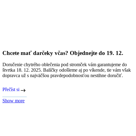
10 dôvodov, prečo darovať CityZen pod stromček
Darčekov, ktoré môžete na Vianoce kúpiť, je neúrekom, ale jedna
otázka je zásadná: „Čo urobí najväčšiu radosť?“ Za nás je odpoveď