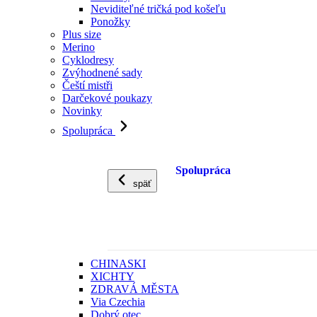
Neviditeľné tričká pod košeľu
Ponožky
Plus size
Merino
Cyklodresy
Zvýhodnené sady
Čeští mistři
Darčekové poukazy
Novinky
Spolupráca
Spolupráca
späť
CHINASKI
XICHTY
ZDRAVÁ MĚSTA
Via Czechia
Dobrý otec