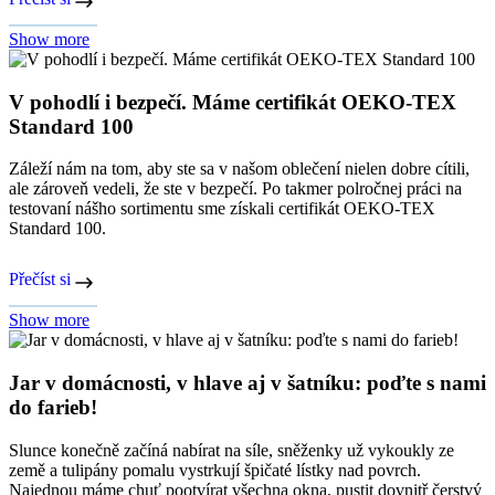
Show more
V pohodlí i bezpečí. Máme certifikát OEKO-TEX
Standard 100
Záleží nám na tom, aby ste sa v našom oblečení nielen dobre cítili,
ale zároveň vedeli, že ste v bezpečí. Po takmer polročnej práci na
testovaní nášho sortimentu sme získali certifikát OEKO-TEX
Standard 100.
Přečíst si
Show more
Jar v domácnosti, v hlave aj v šatníku: poďte s nami
do farieb!
Slunce konečně začíná nabírat na síle, sněženky už vykoukly ze
země a tulipány pomalu vystrkují špičaté lístky nad povrch.
Najednou máme chuť pootvírat všechna okna, pustit dovnitř čerstvý