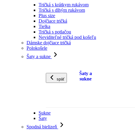
Tričká s krátkym rukávom
Tričká s dlhým rukávom
Plus size
Dojčiace tričká
Tielka
Tričká s potlačou
Neviditeľné tričká pod košeľu
Dámske dojčiace tričká
Polokošele
Šaty a sukne
Šaty a
sukne
späť
Sukne
Šaty
Spodná bielizeň