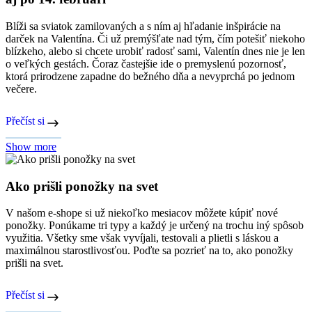
Blíži sa sviatok zamilovaných a s ním aj hľadanie inšpirácie na
darček na Valentína. Či už premýšľate nad tým, čím potešiť niekoho
blízkeho, alebo si chcete urobiť radosť sami, Valentín dnes nie je len
o veľkých gestách. Čoraz častejšie ide o premyslenú pozornosť,
ktorá prirodzene zapadne do bežného dňa a nevyprchá po jednom
večere.
Přečíst si
Show more
Ako prišli ponožky na svet
V našom e-shope si už niekoľko mesiacov môžete kúpiť nové
ponožky. Ponúkame tri typy a každý je určený na trochu iný spôsob
využitia. Všetky sme však vyvíjali, testovali a plietli s láskou a
maximálnou starostlivosťou. Poďte sa pozrieť na to, ako ponožky
prišli na svet.
Přečíst si