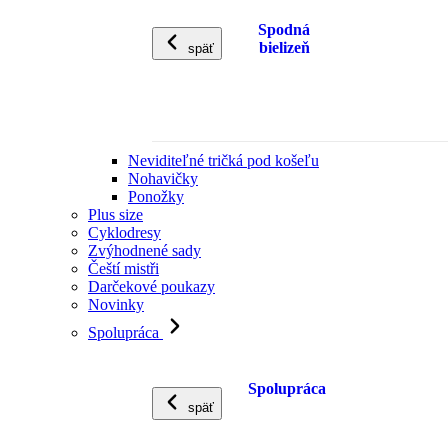
Spodná
bielizeň
späť
Neviditeľné tričká pod košeľu
Nohavičky
Ponožky
Plus size
Cyklodresy
Zvýhodnené sady
Čeští mistři
Darčekové poukazy
Novinky
Spolupráca
Spolupráca
späť