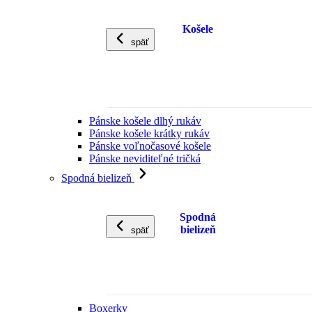
Košele
späť
Pánske košele dlhý rukáv
Pánske košele krátky rukáv
Pánske voľnočasové košele
Pánske neviditeľné tričká
Spodná bielizeň
Spodná
bielizeň
späť
Boxerky