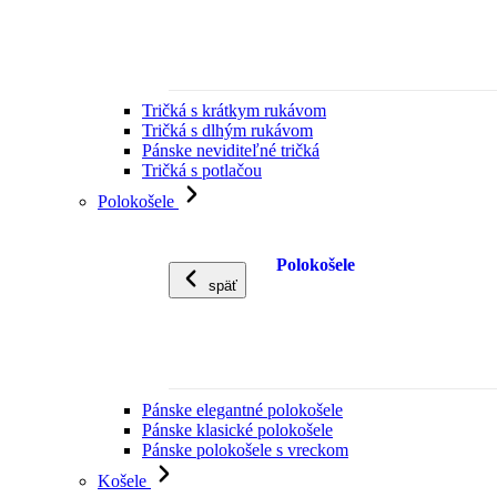
Tričká s krátkym rukávom
Tričká s dlhým rukávom
Pánske neviditeľné tričká
Tričká s potlačou
Polokošele
Polokošele
späť
Pánske elegantné polokošele
Pánske klasické polokošele
Pánske polokošele s vreckom
Košele