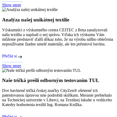
Show more
Analýza našej unikátnej textílie
Výskumníci z výskumného centra CEITEC z Brna zanalyzovali
našu textíliu a napísali o nej správu. Vďaka ich výskumu Vám
môžeme predstaviť ďalší dôkaz toho, že na výrobu nášho oblečenia
nepoužívame žiadne umelé materiály, ale len prémiovú bavlnu.
Přečíst si
Show more
Naše tričká prešli odborným testovaním TUL
Dve bavlnené tričká českej značky CityZen® ošetrené ich
patentovanou úpravou sme podrobili skúškam. Meranie prebiehalo
na Technickej univerzite v Liberci, na Textilnej fakulte u vedúceho
Katedry hodnotenia textílií Ing. Romana Knížka.
Přečíst si