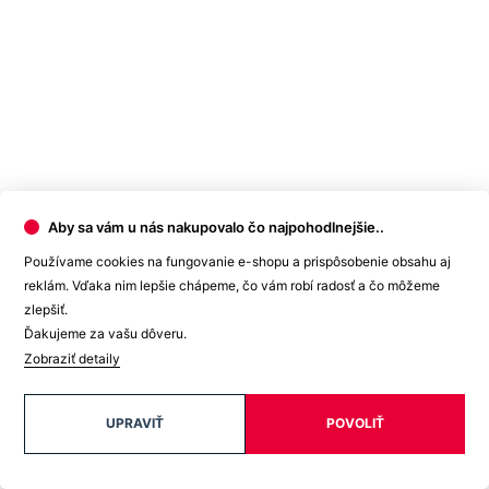
jasná... Predsa naše oblečenie CityZen – a dôvodov máme hneď 10.
Přečíst si
Show more
Aby sa vám u nás nakupovalo čo najpohodlnejšie..
Používame cookies na fungovanie e-shopu a prispôsobenie obsahu aj
reklám. Vďaka nim lepšie chápeme, čo vám robí radosť a čo môžeme
zlepšiť.
Ďakujeme za vašu dôveru.
Zobraziť detaily
UPRAVIŤ
POVOLIŤ