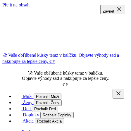
Přejít na obsah
Zavrieť
Zavrieť
Zavrieť
🚀 Vaše obľúbené kúsky teraz v balíčku. Objavte výhody sad a
nakupujte za lepšie ceny. 👉
🚀 Vaše obľúbené kúsky teraz v balíčku.
Objavte výhody sad a nakupujte za lepšie ceny.
👉
Muži
Rozbalit Muži
Ženy
Rozbalit Ženy
Deti
Rozbalit Deti
Doplnky
Rozbalit Doplnky
Akcia
Rozbalit Akcia