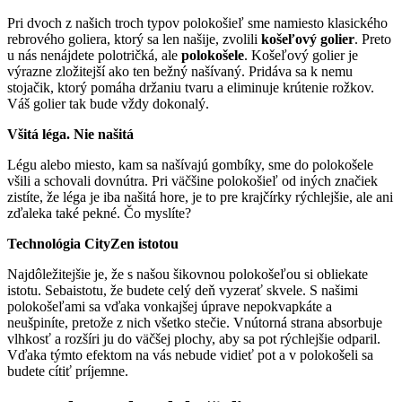
Pri dvoch z našich troch typov polokošieľ sme namiesto klasického
rebrového goliera, ktorý sa len našije, zvolili
košeľový golier
. Preto
u nás nenájdete polotričká, ale
polokošele
. Košeľový golier je
výrazne zložitejší ako ten bežný našívaný. Pridáva sa k nemu
stojačik, ktorý pomáha držaniu tvaru a eliminuje krútenie rožkov.
Váš golier tak bude vždy dokonalý.
Všitá léga. Nie našitá
Légu alebo miesto, kam sa našívajú gombíky, sme do polokošele
všili a schovali dovnútra. Pri väčšine polokošieľ od iných značiek
zistíte, že léga je iba našitá hore, je to pre krajčírky rýchlejšie, ale ani
zďaleka také pekné. Čo myslíte?
Technológia CityZen istotou
Najdôležitejšie je, že s našou šikovnou polokošeľou si obliekate
istotu. Sebaistotu, že budete celý deň vyzerať skvele. S našimi
polokošeľami sa vďaka vonkajšej úprave nepokvapkáte a
neušpiníte, pretože z nich všetko stečie. Vnútorná strana absorbuje
vlhkosť a rozšíri ju do väčšej plochy, aby sa pot rýchlejšie odparil.
Vďaka týmto efektom na vás nebude vidieť pot a v polokošeli sa
budete cítiť príjemne.