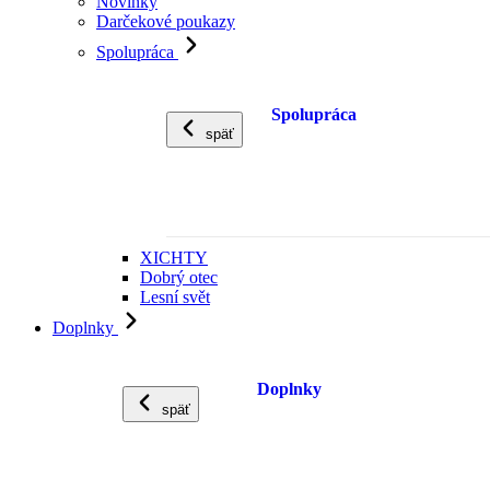
Novinky
Darčekové poukazy
Spolupráca
Spolupráca
späť
XICHTY
Dobrý otec
Lesní svět
Doplnky
Doplnky
späť