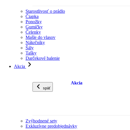
Starostlivosť o prádlo
Čiapka
Ponožky
Gumičky
Čelenky
Mašle do vlasov
Nákrčníky
Šály
Tašky
Darčekové balenie
Akcia
Akcia
späť
Zvýhodnené sety
Exkluzívne predobjednávky