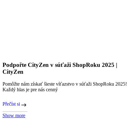
Chcete mať darčeky včas? Objednejte do 19. 12.