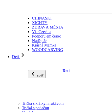
CHINASKI
XICHTY
ZDRAVÁ MĚSTA
Via Czechia
Podporujem česko
NadějeJe
Krásná Mamka
WOODCARVING
Deti
Deti
späť
Tričká s krátkym rukávom
Tričká s potlačou