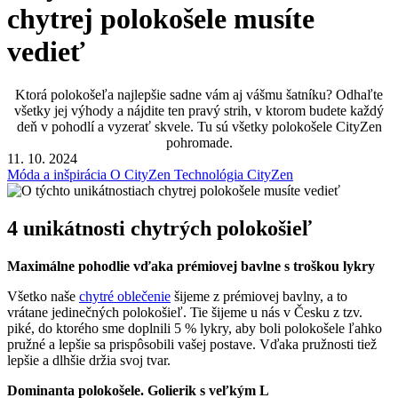
chytrej polokošele musíte
vedieť
Ktorá polokošeľa najlepšie sadne vám aj vášmu šatníku? Odhaľte
všetky jej výhody a nájdite ten pravý strih, v ktorom budete každý
deň v pohodlí a vyzerať skvele. Tu sú všetky polokošele CityZen
pohromade.
11. 10. 2024
Móda a inšpirácia
O CityZen
Technológia CityZen
4 unikátnosti chytrých polokošieľ
Maximálne pohodlie vďaka prémiovej bavlne s troškou lykry
Všetko naše
chytré oblečenie
šijeme z prémiovej bavlny, a to
vrátane jedinečných polokošieľ. Tie šijeme u nás v Česku z tzv.
piké, do ktorého sme doplnili 5 % lykry, aby boli polokošele ľahko
pružné a lepšie sa prispôsobili vašej postave. Vďaka pružnosti tiež
lepšie a dlhšie držia svoj tvar.
Dominanta polokošele. Golierik s veľkým L