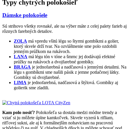
Typy chytrých polokošieľ
Dámske polokošele
Sú strihovo všetky rovnaké, ale na výber máte z celej palety farieb aj
rôznych farebných detailov.
ZOLA
má vpredu všitú légu so štyrmi gombíkmi a golier,
ktorý skvele drží tvar. Na ozvláštnenie sme polo ozdobili
jemným prúžkom na rukávoch.
LANA
má légu tón v tóne a šmrnc jej dodávajú efektné
prúžky na rukávoch a dvojfarebné gombíky.
BRAGA
je jednofarebná a nadčasová s jemnými detailmi. Na
légu s gombíkmi sme našili pásik z jemne potlačenej látky.
Gombíky sú dvojfarebné.
LIMA
je jednofarebná, nadčasová a štýlová. Gombíky aj
golierik sme zladili.
Kam polo nosiť?
Polokošeľa sa dostala medzi módne trendy a
vziať si ju môžete úplne kamkoľvek. Skvele vyzerá k rifliam,
rifľovej sukni, ale aj k formálnejším nohaviciam na pracovnú
schôdzku či na golf. V chladnejších dňoch ju môžete schovať pod