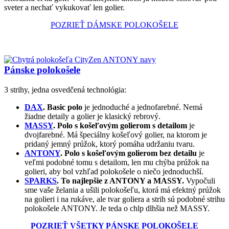
sveter a nechať vykukovať len golier.
POZRIEŤ DÁMSKE POLOKOŠELE
Pánske polokošele
3 strihy, jedna osvedčená technológia:
DAX
. Basic polo
je jednoduché a jednofarebné. Nemá
žiadne detaily a golier je klasický rebrový.
MASSY
. Polo s košeľovým golierom
s detailom
je
dvojfarebné. Má špeciálny košeľový golier, na ktorom je
pridaný jemný prúžok, ktorý pomáha udržaniu tvaru.
ANTONY
. Polo s košeľovým golierom bez detailu
je
veľmi podobné tomu s detailom, len mu chýba prúžok na
golieri, aby bol vzhľad polokošele o niečo jednoduchší.
SPARKS
. To najlepšie z ANTONY a MASSY.
Vypočuli
sme vaše želania a ušili polokošeľu, ktorá má efektný prúžok
na golieri i na rukáve, ale tvar goliera a strih sú podobné strihu
polokošele ANTONY. Je teda o chlp dlhšia než MASSY.
POZRIEŤ VŠETKY PÁNSKE POLOKOŠELE