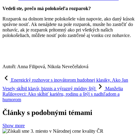
Vedeli ste, prečo má polokošeľa rozparok?
Rozparok na dolnom leme polokošele vám napovie, ako daný kúsok
správne nosiť. Ak nenájdete na pole rozparok, musíte ho zastrčiť do
nohavíc, ak je rozparok prítomný ako pri všetkých našich
polokošeliach, môžete nosiť polo zastrčené aj vonku cez nohavice.
Autoři: Anna Filipová, Nikola Nevečeřalová
Energický rozhovor s inovátorom hudobnej klasiky. Ako Jan
Vesely skĺbil klavír, biznis a výrazný módny štýl
Manželia
Rašilovovci: Ako skĺbiť kariéru, rodinu a štýl s nadhľadom a
humorom
Články s podobnými témami
Show more