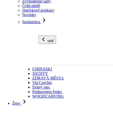
Zvýhodnené sady
Čeští mistři
Darčekové poukazy
Novinky
Spolupráca
späť
CHINASKI
XICHTY
ZDRAVÁ MĚSTA
Via Czechia
Dobrý otec
Podporujem česko
WOODCARVING
Ženy