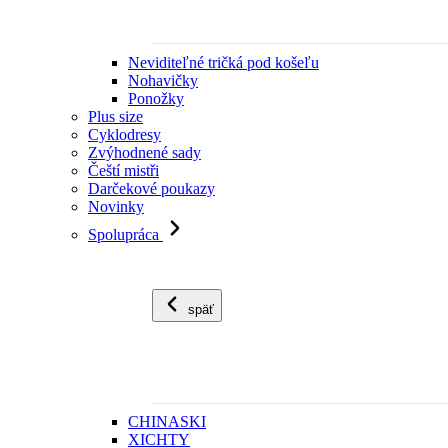
Neviditeľné tričká pod košeľu
Nohavičky
Ponožky
Plus size
Cyklodresy
Zvýhodnené sady
Čeští mistři
Darčekové poukazy
Novinky
Spolupráca
späť
CHINASKI
XICHTY