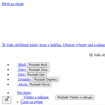
Přejít na obsah
🚀 Vaše obľúbené kúsky teraz v balíčku. Objavte výhody sad a nakupu
🚀 Vaše ob
Muži
Rozbalit Muži
Ženy
Rozbalit Ženy
Deti
Rozbalit Deti
Doplnky
Rozbalit Doplnky
Akcia
Rozbalit Akcia
Pre firmy
Všetko o nákupe
Rozbalit Všetko o nákupe
Často sa pýtate