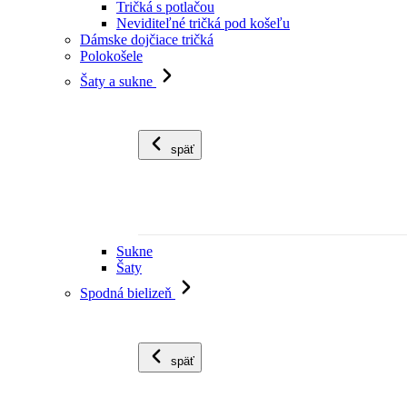
Tričká s potlačou
Neviditeľné tričká pod košeľu
Dámske dojčiace tričká
Polokošele
Šaty a sukne
späť
Sukne
Šaty
Spodná bielizeň
späť