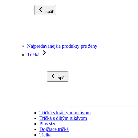
späť
Najpredávanejšie produkty pre ženy
Tričká
späť
Tričká s krátkym rukávom
Tričká s dlhým rukávom
Plus size
Dojčiace tričká
Tielka