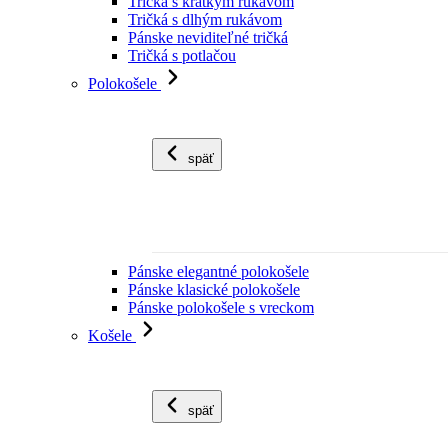
Tričká s krátkym rukávom
Tričká s dlhým rukávom
Pánske neviditeľné tričká
Tričká s potlačou
Polokošele
späť
Pánske elegantné polokošele
Pánske klasické polokošele
Pánske polokošele s vreckom
Košele
späť