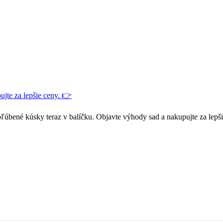
jte za lepšie ceny. 👉
ľúbené kúsky teraz v balíčku. Objavte výhody sad a nakupujte za lepš