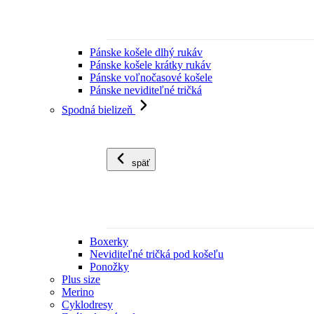
Pánske košele dlhý rukáv
Pánske košele krátky rukáv
Pánske voľnočasové košele
Pánske neviditeľné tričká
Spodná bielizeň
späť
Boxerky
Neviditeľné tričká pod košeľu
Ponožky
Plus size
Merino
Cyklodresy