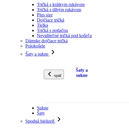
Tričká s krátkym rukávom
Tričká s dlhým rukávom
Plus size
Dojčiace tričká
Tielka
Tričká s potlačou
Neviditeľné tričká pod košeľu
Dámske dojčiace tričká
Polokošele
Šaty a sukne
Šaty a
sukne
späť
Sukne
Šaty
Spodná bielizeň