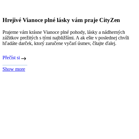
Podpořte CityZen v súťaži ShopRoku 2025 |
CityZen
Pomôžte nám získať šieste víťazstvo v súťaži ShopRoku 2025!
Každý hlas je pre nás cenný
Přečíst si
Show more