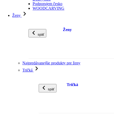
Podporujem česko
WOODCARVING
Ženy
Ženy
späť
Najpredávanejšie produkty pre ženy
Tričká
Tričká
späť