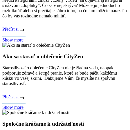
Medzi kategóriami „muži“, „ženy“, „deti“ sa objavila aj kategória
s názvom „doplnky“. Čo sa v nej skrýva? Môžete ju jednoducho
rozkliknúť alebo si prečítajte súhrn toho, na čo tam môžete naraziť a
čo by vás rozhodne nemalo minúť.
Přečíst si
Show more
Ako sa starať o oblečenie CityZen
Starostlivosť o oblečenie CityZen nie je žiadna veda, naopak
podporuje zdravé a šetrné pranie, ktoré sa bude páčiť každému
kúsku vo vašej skrini. Ďakujeme Vám, že myslíte na správnu
starostlivosť.
Přečíst si
Show more
Spoločne kráčame k udržateľnosti