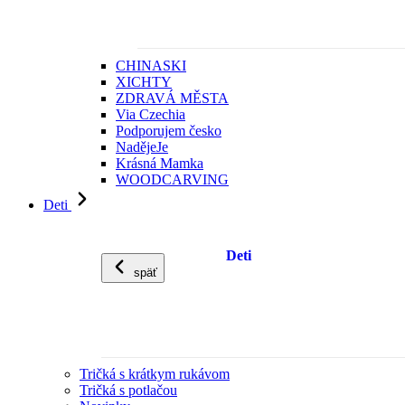
CHINASKI
XICHTY
ZDRAVÁ MĚSTA
Via Czechia
Podporujem česko
NadějeJe
Krásná Mamka
WOODCARVING
Deti
Deti
späť
Tričká s krátkym rukávom
Tričká s potlačou