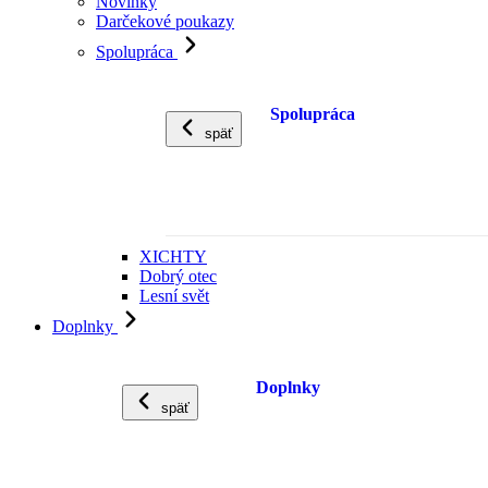
Novinky
Darčekové poukazy
Spolupráca
Spolupráca
späť
XICHTY
Dobrý otec
Lesní svět
Doplnky
Doplnky
späť