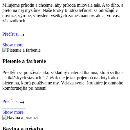
Milujeme prírodu a chceme, aby príroda milovala nás. A to dlho, a
preto na nej myslíme. Naše kroky k udržateľnosti sa odrážajú v
dovoze, výrobe, vmyslení všetkých zamestnancov, ale aj vo vás,
zákazníkoch.
Přečíst si
Show more
Pletenie a farbenie
Predtým sa používala ako základný materiál tkanina, ktorá sa tkala
na tkáčskych stavoch. Tá však nie je tak príjemná na dotyk ako
pletenina, ktorú používame my. Vďaka svojej štruktúre je omnoho
komfortnejšia pri nosení.
Přečíst si
Show more
Bavlna a priadza