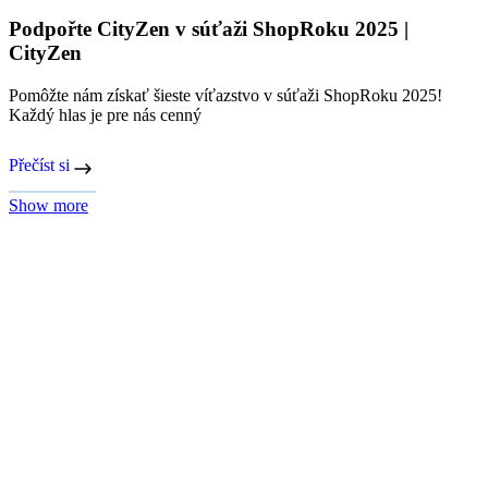
Chcete mať darčeky včas? Objednejte do 19. 12.
Doručenie chytrého oblečenia pod stromček vám garantujeme do
štvrtka 18. 12. 2025. Balíčky odošleme aj po víkende, tie vám však
dopravca už s najväčšou pravdepodobnosťou nestihne doručiť.
Přečíst si
Show more