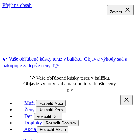
Přejít na obsah
Zavrieť
Zavrieť
Zavrieť
🚀 Vaše obľúbené kúsky teraz v balíčku. Objavte výhody sad a
nakupujte za lepšie ceny. 👉
🚀 Vaše obľúbené kúsky teraz v balíčku.
Objavte výhody sad a nakupujte za lepšie ceny.
👉
Muži
Rozbalit Muži
Ženy
Rozbalit Ženy
Deti
Rozbalit Deti
Doplnky
Rozbalit Doplnky
Akcia
Rozbalit Akcia