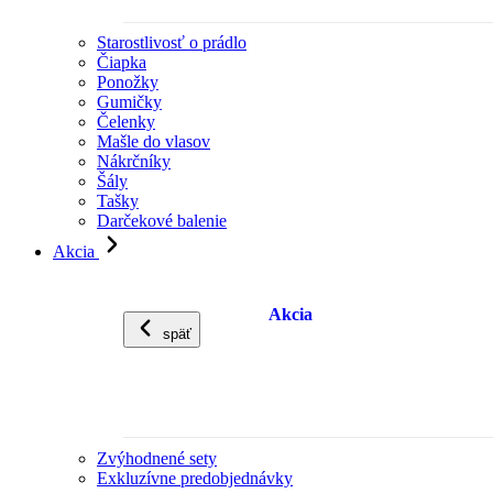
Starostlivosť o prádlo
Čiapka
Ponožky
Gumičky
Čelenky
Mašle do vlasov
Nákrčníky
Šály
Tašky
Darčekové balenie
Akcia
Akcia
späť
Zvýhodnené sety
Exkluzívne predobjednávky