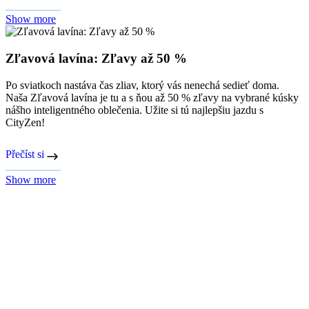
Show more
Zľavová lavína: Zľavy až 50 %
Po sviatkoch nastáva čas zliav, ktorý vás nenechá sedieť doma.
Naša Zľavová lavína je tu a s ňou až 50 % zľavy na vybrané kúsky
nášho inteligentného oblečenia. Užite si tú najlepšiu jazdu s
CityZen!
Přečíst si
Show more
Hrejivé Vianoce plné lásky vám praje CityZen
Prajeme vám krásne Vianoce plné pohody, lásky a nádherných
zážitkov prežitých s tými najbližšími. A ak ešte v poslednej chvíli
hľadáte darček, ktorý zaručene vyčarí úsmev, čítajte ďalej.
Přečíst si