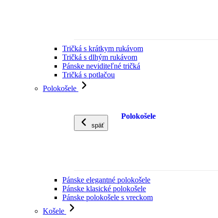
Tričká s krátkym rukávom
Tričká s dlhým rukávom
Pánske neviditeľné tričká
Tričká s potlačou
Polokošele
Polokošele
späť
Pánske elegantné polokošele
Pánske klasické polokošele
Pánske polokošele s vreckom
Košele