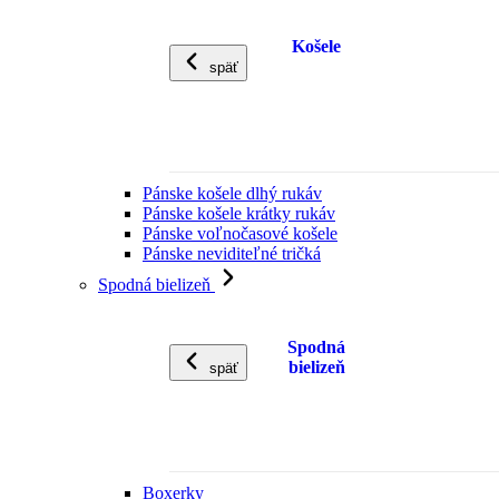
Košele
späť
Pánske košele dlhý rukáv
Pánske košele krátky rukáv
Pánske voľnočasové košele
Pánske neviditeľné tričká
Spodná bielizeň
Spodná
bielizeň
späť
Boxerky