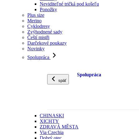
Neviditeľné tričká pod košeľu
Ponožky
Plus size
Merino
Cyklodresy
Zvýhodnené sady
Čeští mistři
Darčekové poukazy
Novinky
Spolupráca
Spolupráca
späť
CHINASKI
XICHTY
ZDRAVÁ MĚSTA
Via Czechia
Dobrý otec