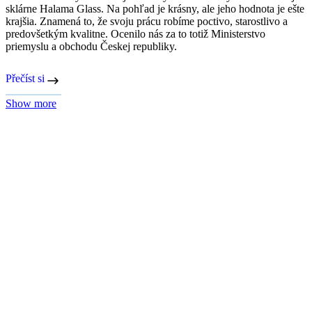
Prvé merino tričko CityZen je tu! Komfort prírody,
na ktorý sa môžete spoľahnúť
Začíname novú éru pohodlia. Oblečte si prvé české merino tričko
CityZen, ktoré spája prírodnú silu merino vlny s unikátnou
technológiou. Zahreje, ochladí, neprezradí pot a udrží vaše tempo.
Přečíst si
Show more