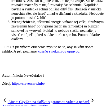
triedou A. Sušičku naplňte celú, ale nepreťažujte. Sušte naraz
rovnaké materiály = majú rovnaký čas schnutia. Napríklad
bavlna a syntetika schnú odlišne dlhý čas. Bielizeň v sušičke
nenechávajte, ale hneď uhlaďte dlaňami a skladajte. Nebudete
ju potom musieť žehliť.
Menej žehlenia
, ušetrená energia vrátane tej vašej. Správnym
zavesením hneď po vypraní (napr. na ramienko) sa bielizeň
samovoľne vyrovná. Pokiaľ to nebude stačiť, nechajte ju
visieť v kúpeľni, keď si dáte horúcu sprchu. Potom uhlaďte
dlaňami.
TIP! Už pri výbere oblečenia myslite na to, aby sa vám dobre
žehlilo. A pst, poznáme
košeľu s nekrčivou úpravou.
Autor: Nikola Nevečeřalová
Zdroj:
https://clevercare.info/
Akcia: CityZen na skúšku s garanciou vrátenia peňazí