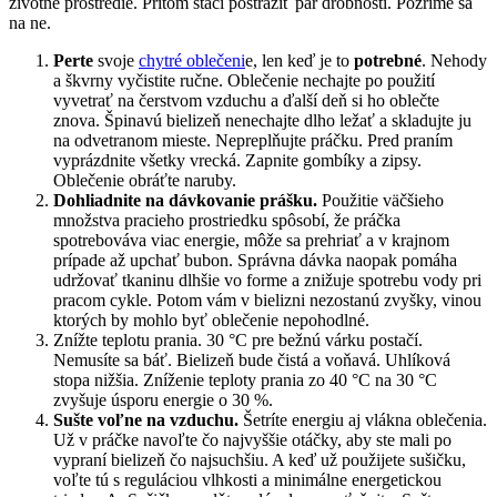
životné prostredie. Pritom stačí postrážiť pár drobností. Pozrime sa
na ne.
Perte
svoje
chytré oblečeni
e, len keď je to
potrebné
. Nehody
a škvrny vyčistite ručne. Oblečenie nechajte po použití
vyvetrať na čerstvom vzduchu a ďalší deň si ho oblečte
znova. Špinavú bielizeň nenechajte dlho ležať a skladujte ju
na odvetranom mieste. Nepreplňujte práčku. Pred praním
vyprázdnite všetky vrecká. Zapnite gombíky a zipsy.
Oblečenie obráťte naruby.
Dohliadnite na dávkovanie prášku.
Použitie väčšieho
množstva pracieho prostriedku spôsobí, že práčka
spotrebováva viac energie, môže sa prehriať a v krajnom
prípade až upchať bubon. Správna dávka naopak pomáha
udržovať tkaninu dlhšie vo forme a znižuje spotrebu vody pri
pracom cykle. Potom vám v bielizni nezostanú zvyšky, vinou
ktorých by mohlo byť oblečenie nepohodlné.
Znížte teplotu prania. 30 °C pre bežnú várku postačí.
Nemusíte sa báť. Bielizeň bude čistá a voňavá. Uhlíková
stopa nižšia. Zníženie teploty prania zo 40 °C na 30 °C
zvyšuje úsporu energie o 30 %.
Sušte voľne na vzduchu.
Šetríte energiu aj vlákna oblečenia.
Už v práčke navoľte čo najvyššie otáčky, aby ste mali po
vypraní bielizeň čo najsuchšiu. A keď už použijete sušičku,
voľte tú s reguláciou vlhkosti a minimálne energetickou