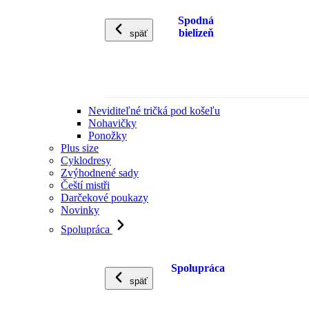
Spodná
bielizeň
späť
Neviditeľné tričká pod košeľu
Nohavičky
Ponožky
Plus size
Cyklodresy
Zvýhodnené sady
Čeští mistři
Darčekové poukazy
Novinky
Spolupráca
Spolupráca
späť