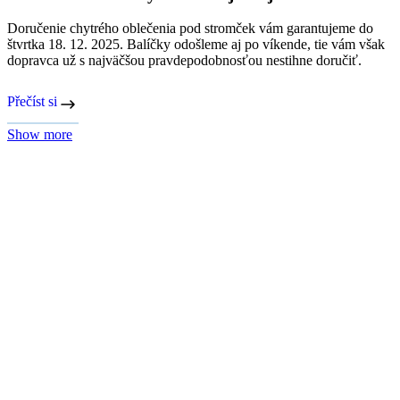
Získali sme 3. miesto v Národnej cene kvality ČR
V kancelárii CityZen sa najnovšie vyníma sklenený lev z rodinnej
sklárne Halama Glass. Na pohľad je krásny, ale jeho hodnota je ešte
krajšia. Znamená to, že svoju prácu robíme poctivo, starostlivo a
predovšetkým kvalitne. Ocenilo nás za to totiž Ministerstvo
priemyslu a obchodu Českej republiky.
Přečíst si
Show more