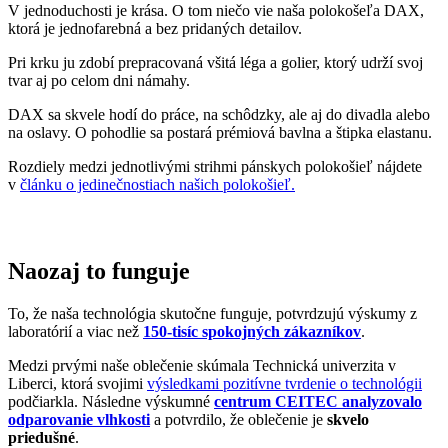
Rozdiely medzi jednotlivými strihmi pánskych polokošieľ nájdete
v
článku o jedinečnostiach našich polokošieľ.
Naozaj to funguje
To, že naša technológia skutočne funguje, potvrdzujú výskumy z
laboratórií a viac než
150-tisíc spokojných zákazníkov
.
Medzi prvými naše oblečenie skúmala Technická univerzita v
Liberci, ktorá svojimi
výsledkami pozitívne tvrdenie o technológii
podčiarkla. Následne výskumné
centrum CEITEC analyzovalo
odparovanie vlhkosti
a potvrdilo, že oblečenie je
skvelo
priedušné
.
Tiež sme si dali zmerať, či oblečenie CityZen chráni pokožku pred
slnečným žiarením. V teste sme prešli a dokonca
získali UPF 50+
.
O našom príbehu, technológii a oblečení informujú aj médiá. Výber
zmienok sme pre vás zhromaždili v článku „
Napísali o nás
“.