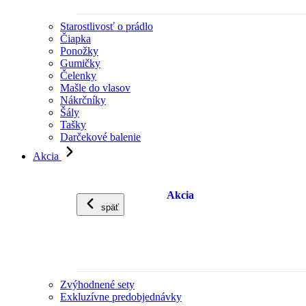
Starostlivosť o prádlo
Čiapka
Ponožky
Gumičky
Čelenky
Mašle do vlasov
Nákrčníky
Šály
Tašky
Darčekové balenie
Akcia
Akcia
späť
Zvýhodnené sety
Exkluzívne predobjednávky