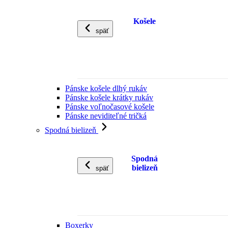
Košele
späť
Pánske košele dlhý rukáv
Pánske košele krátky rukáv
Pánske voľnočasové košele
Pánske neviditeľné tričká
Spodná bielizeň
Spodná
bielizeň
späť
Boxerky