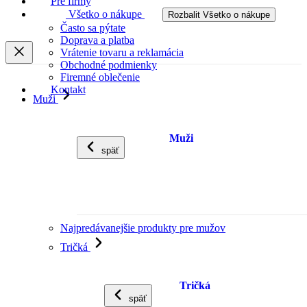
Pre firmy
Všetko o nákupe
Rozbalit Všetko o nákupe
Často sa pýtate
Doprava a platba
Vrátenie tovaru a reklamácia
Obchodné podmienky
Firemné oblečenie
Kontakt
Muži
Muži
späť
Najpredávanejšie produkty pre mužov
Tričká
Tričká
späť