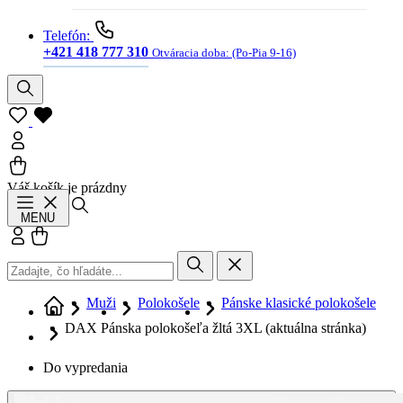
Telefón:
+421 418 777 310
Otváracia doba:
(Po-Pia 9-16)
Váš košík je prázdny
Hľadať
MENU
Prihlásiť sa
Košík
Muži
Polokošele
Pánske klasické polokošele
DAX Pánska polokošeľa žltá 3XL
(aktuálna stránka)
Do vypredania