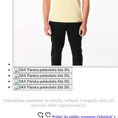
Odporúčame nahliadnuť do tabuľky veľkostí. Fotografie môžu byť
upravené alebo vygenerované AI.
Pridať do môjho zoznamu
Odstrániť z