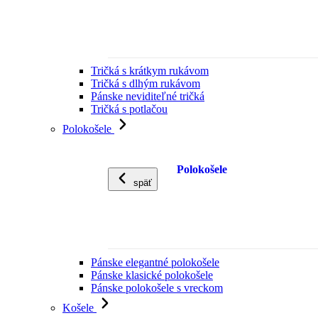
Tričká s krátkym rukávom
Tričká s dlhým rukávom
Pánske neviditeľné tričká
Tričká s potlačou
Polokošele
Polokošele
späť
Pánske elegantné polokošele
Pánske klasické polokošele
Pánske polokošele s vreckom
Košele