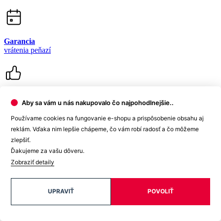
99% spokojnosť
na Heureke
15 500+
pozitívnych recenzií
Aby sa vám u nás nakupovalo čo najpohodlnejšie..
Zákaznícka podpora
Používame cookies na fungovanie e-shopu a prispôsobenie obsahu aj
reklám. Vďaka nim lepšie chápeme, čo vám robí radosť a čo môžeme
+421 418 777 310
(Po-Pia 9-16)
zlepšiť.
Ďakujeme za vašu dôveru.
dotazy@cityzen.sk
Zobraziť detaily
UPRAVIŤ
POVOLIŤ