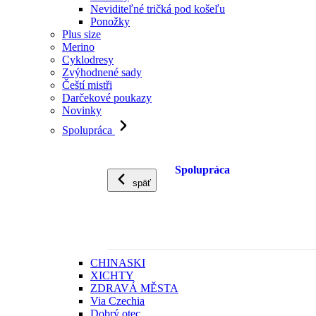
Neviditeľné tričká pod košeľu
Ponožky
Plus size
Merino
Cyklodresy
Zvýhodnené sady
Čeští mistři
Darčekové poukazy
Novinky
Spolupráca
Spolupráca
späť
CHINASKI
XICHTY
ZDRAVÁ MĚSTA
Via Czechia
Dobrý otec