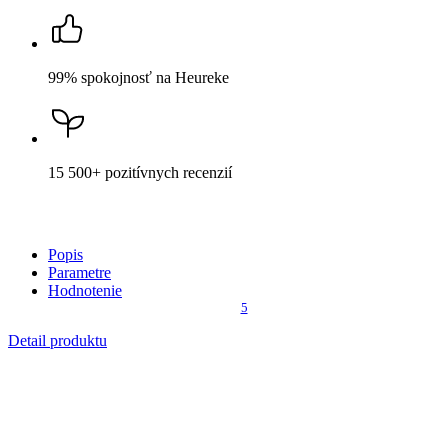
15 500+
pozitívnych recenzií
Popis
Parametre
Hodnotenie
5
Detail produktu
DAX
Pánska polokošeľa žltá 3XL
Cena
73,59 €
DO KOŠÍKA