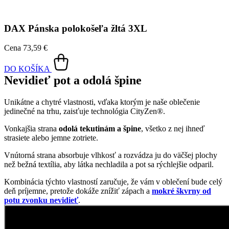
Nevidieť pot a odolá špine
Unikátne a chytré vlastnosti, vďaka ktorým je naše oblečenie
jedinečné na trhu, zaisťuje technológia CityZen®.
Vonkajšia strana
odolá tekutinám a špine
, všetko z nej ihneď
strasiete alebo jemne zotriete.
Vnútorná strana absorbuje vlhkosť a rozvádza ju do väčšej plochy
než bežná textília, aby látka nechladila a pot sa rýchlejšie odparil.
Kombinácia týchto vlastností zaručuje, že vám v oblečení bude celý
deň príjemne, pretože dokáže znížiť zápach a
mokré škvrny od
potu zvonku nevidieť
.