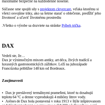
DAX
Vedeli ste, že…
Dax je výnimočným mixom antiky, art déca, živých tradícií a
luxusných gastronomických zážitkov. Leží na juhozápade
Francúzska približne 148 km od Bordeaux.
Zaujímavosti
• Dax je preslávený termálnymi prameňmi, ktoré tu dosahujú
teplotu 64 °C a denne vyprodukujú 4 milióny litrov vody.
• Arènes de Dax bola postavená v roku 1913 v štýle inšpirovanom
andalúzskymi plazmi a pojme viac než 8 200 návštevníkov, patrí
medzi sedem prvotriednych arén vo Francúzsku. Usporadúvajú sa tu
býčie zápasy.
• Môžete tu ochutnať Madeleines de Dax – na povrchu chrumkavé,
vnútri jemne nadýchané pečivo s jemnou citrónovou príchuťou.
Ak mesto navštívi tričko CityZen, pošlite nám fotku na:
kolemsveta@cityzenwear.cz