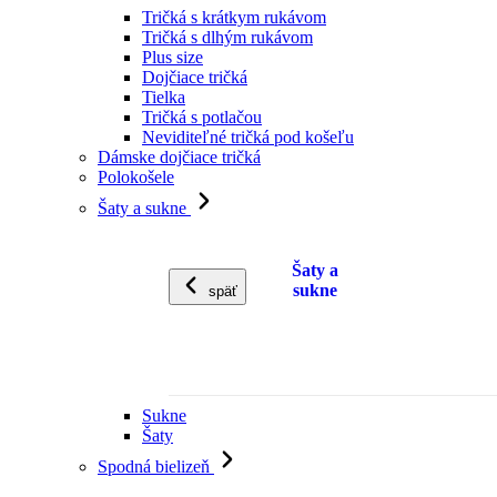
Tričká s krátkym rukávom
Tričká s dlhým rukávom
Plus size
Dojčiace tričká
Tielka
Tričká s potlačou
Neviditeľné tričká pod košeľu
Dámske dojčiace tričká
Polokošele
Šaty a sukne
Šaty a
sukne
späť
Sukne
Šaty
Spodná bielizeň