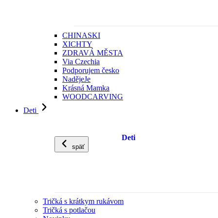
CHINASKI
XICHTY
ZDRAVÁ MĚSTA
Via Czechia
Podporujem česko
NadějeJe
Krásná Mamka
WOODCARVING
Deti
Deti
späť
Tričká s krátkym rukávom
Tričká s potlačou