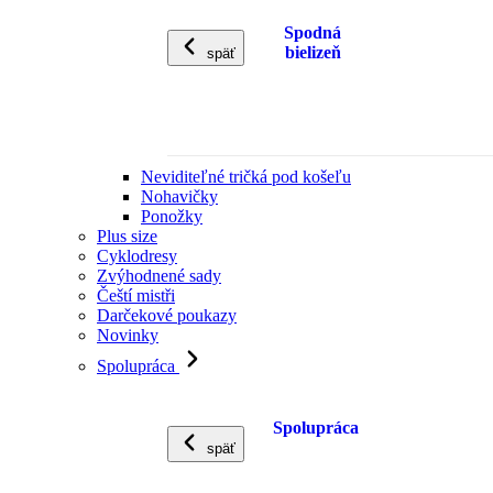
Spodná
bielizeň
späť
Neviditeľné tričká pod košeľu
Nohavičky
Ponožky
Plus size
Cyklodresy
Zvýhodnené sady
Čeští mistři
Darčekové poukazy
Novinky
Spolupráca
Spolupráca
späť