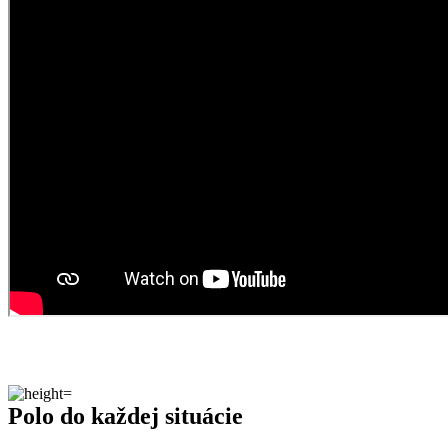
Polo do každej situácie
V jednoduchosti je krása. O tom niečo vie naša polokošeľa DAX,
ktorá je jednofarebná a bez pridaných detailov.
Pri krku ju zdobí prepracovaná všitá léga a golier, ktorý udrží svoj
tvar aj po celom dni námahy.
DAX sa skvele hodí do práce, na schôdzky, ale aj do divadla alebo
na oslavy. O pohodlie sa postará prémiová bavlna a štipka elastanu.