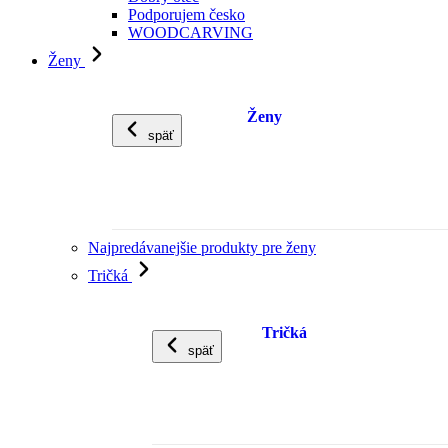
Podporujem česko
WOODCARVING
Ženy
Ženy
späť
Najpredávanejšie produkty pre ženy
Tričká
Tričká
späť