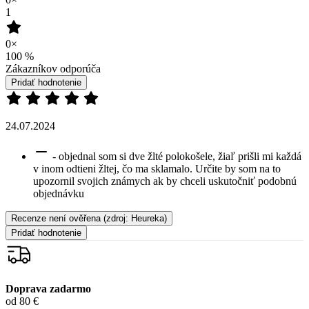
24.07.2024
- objednal som si dve žlté polokošele, žiaľ prišli mi každá
v inom odtieni žltej, čo ma sklamalo. Určite by som na to
upozornil svojich známych ak by chceli uskutočniť podobnú
objednávku
Recenze není ověřena
(zdroj: Heureka)
Pridať hodnotenie
Doprava zadarmo
od 80 €
Garancia
vrátenia peňazí