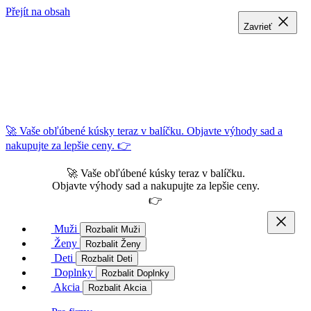
Přejít na obsah
Zavrieť
Zavrieť
Zavrieť
🚀 Vaše obľúbené kúsky teraz v balíčku. Objavte výhody sad a
nakupujte za lepšie ceny. 👉
🚀 Vaše obľúbené kúsky teraz v balíčku.
Objavte výhody sad a nakupujte za lepšie ceny.
👉
Muži
Rozbalit Muži
Ženy
Rozbalit Ženy
Deti
Rozbalit Deti
Doplnky
Rozbalit Doplnky
Akcia
Rozbalit Akcia