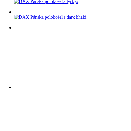
Akú mám veľkosť?
Veľkosť
S
M
L
XL
XXL
3XL
Na zakúpenie v e-shope.