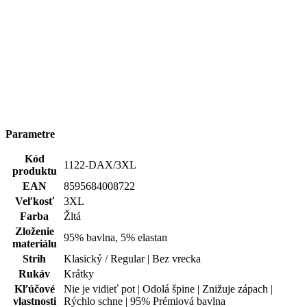
Parametre
Kód
1122-DAX/3XL
produktu
EAN
8595684008722
Veľkosť
3XL
Farba
Žltá
Zloženie
95% bavlna, 5% elastan
materiálu
Strih
Klasický / Regular | Bez vrecka
Rukáv
Krátky
Kľúčové
Nie je vidieť pot | Odolá špine | Znižuje zápach |
vlastnosti
Rýchlo schne | 95% Prémiová bavlna
Typ
Polokošeľa
oblečenia
Potlač
Nie
Pohlavie
Muž
Hodnotenie produktu
4,5