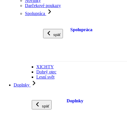
Novinky
Darčekové poukazy
Spolupráca
Spolupráca
späť
XICHTY
Dobrý otec
Lesní svět
Doplnky
Doplnky
späť