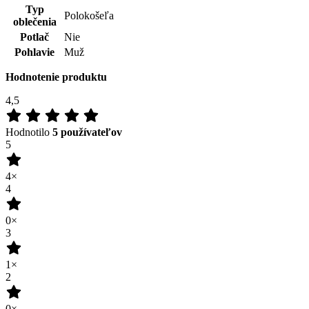
Hodnotilo
5 používateľov
5
4×
4
0×
3
1×
2
0×
1
0×
100
%
Zákazníkov odporúča
Pridať hodnotenie