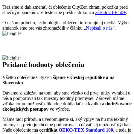
Pridané hodnoty oblečenia
Všetko oblečenie CityZen
šijeme v Českej republike a na
Slovensku
.
Dávame si záležať na tom, aby sme všetko od prvej nitky vyrábali u
nás a podporovali tak miestny textilný priemysel. Zároveň máme
vďaka tomu možnosť dôkladne dohliadať na kvalitu a
dodržiavanie
ekologických postupov
vo výrobe.
Máme radi prírodu a uvedomujeme si, aký vplyv na ňu má textilný
priemysel, preto ju chceme podporovať a dávať jej možnosť dýchať.
Naše oblečenie má
certifikát
OEKO-TEX Standard 100
, a teda je
maximálne bezpečné na každodenné nosenie.
Súčasne sme spojili sily s
projektom clevercare
, vďaka ktorému si
všetci osvojíme triky, ako sa šetrne starať o oblečenie, predĺžiť jeho
životnosť a uľaviť životnému prostrediu
.Všetko o výrobe sa dozviete na stránke
Príbeh trička
.