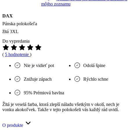
môjho zoznamu
DAX
Pánska polokošeľa
žltá 3XL
Do vypredania
(
5 hodnotenie
)
Nie je vidieť pot
Odolá špine
Znižuje zápach
Rýchlo schne
95% Prémiová bavlna
Žltá je veselá farba, ktorá zlepší náladu všetkým v okolí, nech je
vonku akokoľvek. Takže v tejto polokošeli vás každý rád uvidí.
O produkte