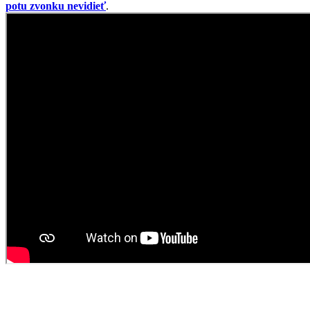
Boxerky s čiastočne všitou gumou
Boxerky RENNES sú typické svojou čiastočne všitou širokou
gumou, ktorá zabraňuje pretáčaniu, a preto tak dobre sedí. Do jej
stredu sme umiestnili čiernu etiketu. Prémiová bavlna s elastanom sa
postará o pohodlie a pružnosť, takže vás boxerky nebudú
obmedzovať v pohybe.
Dlhšie nohavice sa nevyhŕňajú a vďaka plochému švu neškriabu.
Predná časť je zdvojená, aby na nich nebolo nič vidieť. Boxerkám
sme pridali
antibakteriálnu technológiu
, ktorá aktívne ničí baktérie
a v kombinácii s rýchlym odparovaním vlhkosti znižuje zápach.