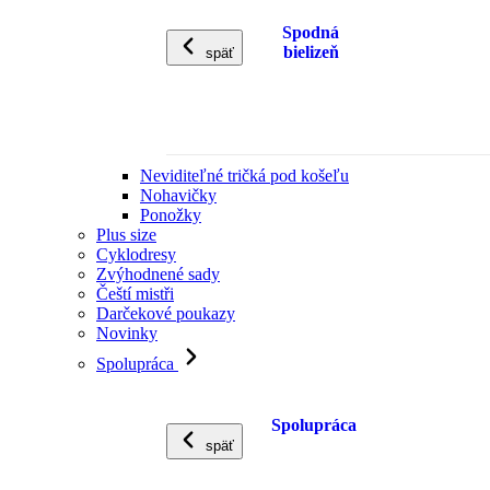
Spodná
bielizeň
späť
Neviditeľné tričká pod košeľu
Nohavičky
Ponožky
Plus size
Cyklodresy
Zvýhodnené sady
Čeští mistři
Darčekové poukazy
Novinky
Spolupráca
Spolupráca
späť