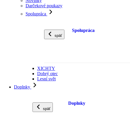
Novinky
Darčekové poukazy
Spolupráca
Spolupráca
späť
XICHTY
Dobrý otec
Lesní svět
Doplnky
Doplnky
späť