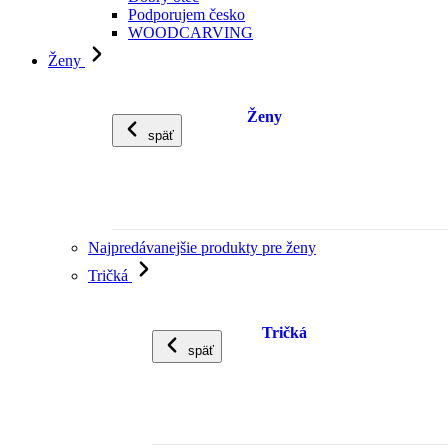
Podporujem česko
WOODCARVING
Ženy
Ženy
späť
Najpredávanejšie produkty pre ženy
Tričká
Tričká
späť