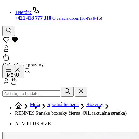
Telefón:
+421 418 777 310
Otváracia doba:
(Po-Pia 9-16)
Váš košík je prázdny
Hľadať
MENU
Prihlásiť sa
Košík
Muži
Spodná bielizeň
Boxerky
RENNES Pánske boxerky čierna 4XL
(aktuálna stránka)
AJ V PLUS SIZE