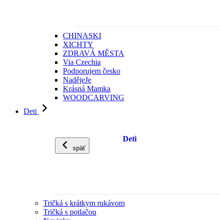
CHINASKI
XICHTY
ZDRAVÁ MĚSTA
Via Czechia
Podporujem česko
NadějeJe
Krásná Mamka
WOODCARVING
Deti
Deti
späť
Tričká s krátkym rukávom
Tričká s potlačou