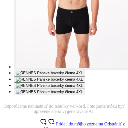
Odporúčame nahliadnuť do tabuľky veľkostí. Fotografie môžu byť
upravené alebo vygenerované AI.
Pridať do môjho zoznamu
Odstrániť z