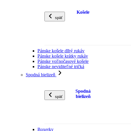
Košele
späť
Pánske košele dlhý rukáv
Pánske košele krátky rukáv
Pánske voľnočasové košele
Pánske neviditeľné tričká
Spodná bielizeň
Spodná
bielizeň
späť
Boxerky