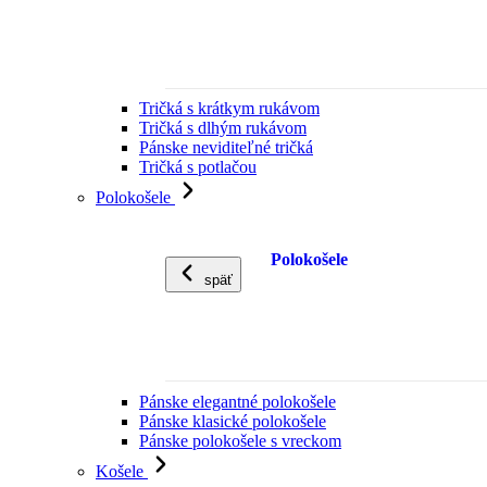
Tričká s krátkym rukávom
Tričká s dlhým rukávom
Pánske neviditeľné tričká
Tričká s potlačou
Polokošele
Polokošele
späť
Pánske elegantné polokošele
Pánske klasické polokošele
Pánske polokošele s vreckom
Košele