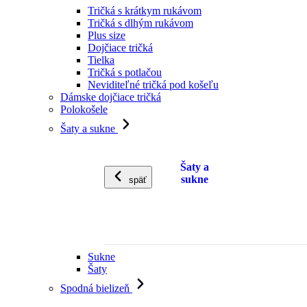
Tričká s krátkym rukávom
Tričká s dlhým rukávom
Plus size
Dojčiace tričká
Tielka
Tričká s potlačou
Neviditeľné tričká pod košeľu
Dámske dojčiace tričká
Polokošele
Šaty a sukne
Šaty a
sukne
späť
Sukne
Šaty
Spodná bielizeň