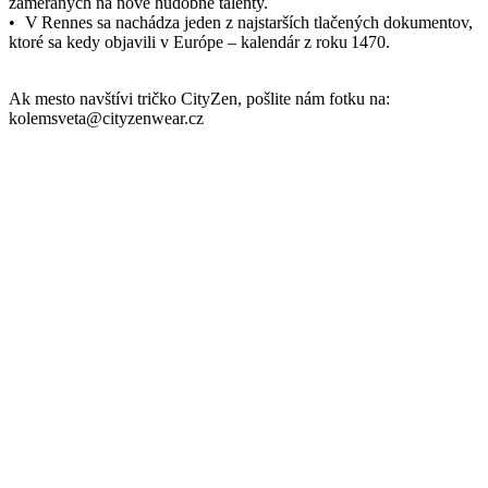
Parametre
Kód
000-RNS/4XL
produktu
EAN
8595684017472