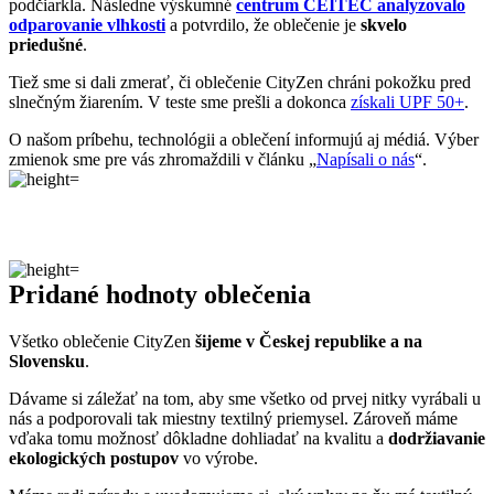
Pridané hodnoty oblečenia
Všetko oblečenie CityZen
šijeme v Českej republike a na
Slovensku
.
Dávame si záležať na tom, aby sme všetko od prvej nitky vyrábali u
nás a podporovali tak miestny textilný priemysel. Zároveň máme
vďaka tomu možnosť dôkladne dohliadať na kvalitu a
dodržiavanie
ekologických postupov
vo výrobe.
Máme radi prírodu a uvedomujeme si, aký vplyv na ňu má textilný
priemysel, preto ju chceme podporovať a dávať jej možnosť dýchať.
Naše oblečenie má
certifikát
OEKO-TEX Standard 100
, a teda je
maximálne bezpečné na každodenné nosenie.
Súčasne sme spojili sily s
projektom clevercare
, vďaka ktorému si
všetci osvojíme triky, ako sa šetrne starať o oblečenie, predĺžiť jeho
životnosť a uľaviť životnému prostrediu
.Všetko o výrobe sa dozviete na stránke
Príbeh trička
.
RENNES