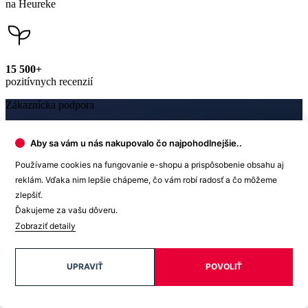
dotazy@cityzen.sk
Aby sa vám u nás nakupovalo čo najpohodlnejšie..
Používame cookies na fungovanie e-shopu a prispôsobenie obsahu aj
Newsletter
reklám. Vďaka nim lepšie chápeme, čo vám robí radosť a čo môžeme
zlepšiť.
Získajte zľavy len pre prihlásených, buďte informovaní o akciách.
Ďakujeme za vašu dôveru.
Váš e-mail
Zobraziť detaily
UPRAVIŤ
POVOLIŤ
PRIHLÁSIŤ SA K ODBERU