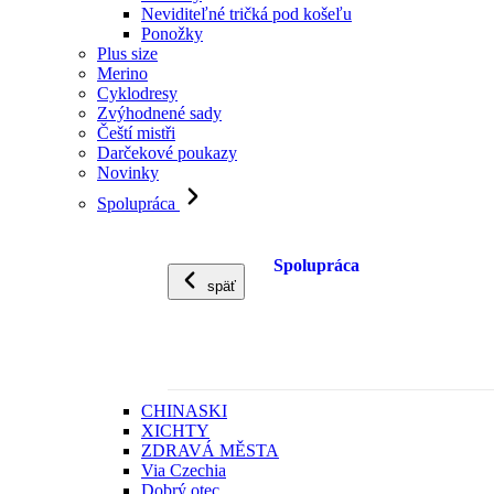
Neviditeľné tričká pod košeľu
Ponožky
Plus size
Merino
Cyklodresy
Zvýhodnené sady
Čeští mistři
Darčekové poukazy
Novinky
Spolupráca
Spolupráca
späť
CHINASKI
XICHTY
ZDRAVÁ MĚSTA
Via Czechia
Dobrý otec