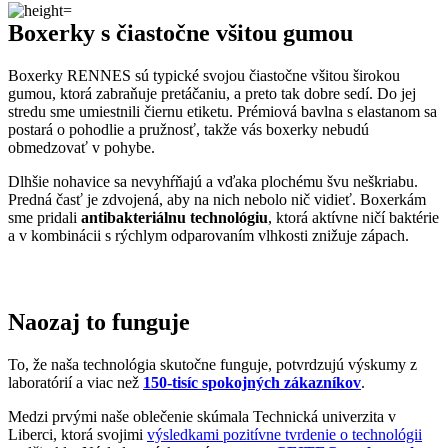
Naozaj to funguje
To, že naša technológia skutočne funguje, potvrdzujú výskumy z
laboratórií a viac než
150-tisíc spokojných zákazníkov
.
Medzi prvými naše oblečenie skúmala Technická univerzita v
Liberci, ktorá svojimi
výsledkami pozitívne tvrdenie o technológii
podčiarkla. Následne výskumné
centrum CEITEC analyzovalo
odparovanie vlhkosti
a potvrdilo, že oblečenie je
skvelo
priedušné
.
Tiež sme si dali zmerať, či oblečenie CityZen chráni pokožku pred
slnečným žiarením. V teste sme prešli a dokonca
získali UPF 50+
.
O našom príbehu, technológii a oblečení informujú aj médiá. Výber
zmienok sme pre vás zhromaždili v článku „
Napísali o nás
“.