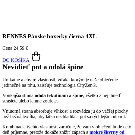
Unikátne a chytré vlastnosti, vďaka ktorým je naše oblečenie
jedinečné na trhu, zaisťuje technológia CityZen®.
Vonkajšia strana
odolá tekutinám a špine
, všetko z nej ihneď
strasiete alebo jemne zotriete.
Vnútorná strana absorbuje vlhkosť a rozvádza ju do väčšej plochy
než bežná textília, aby látka nechladila a pot sa rýchlejšie odparil.
Kombinácia týchto vlastností zaručuje, že vám v oblečení bude celý
deň príjemne, pretože dokáže znížiť zápach a
mokré škvrny od
potu zvonku nevidieť
.