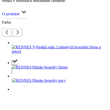
všetko v boxerkách maximálne chránené.
O produkte
Farba
Akú mám veľkosť?