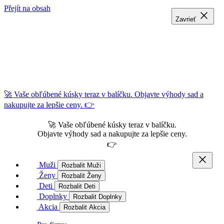
Přejít na obsah
Zavrieť
Zavrieť
Zavrieť
🚀 Vaše obľúbené kúsky teraz v balíčku. Objavte výhody sad a
nakupujte za lepšie ceny. 👉
🚀 Vaše obľúbené kúsky teraz v balíčku.
Objavte výhody sad a nakupujte za lepšie ceny.
👉
Muži
Rozbalit Muži
Ženy
Rozbalit Ženy
Deti
Rozbalit Deti
Doplnky
Rozbalit Doplnky
Akcia
Rozbalit Akcia