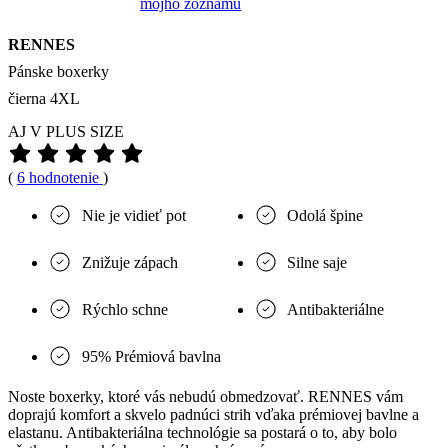
môjho zoznamu
RENNES
Pánske boxerky
čierna 4XL
AJ V PLUS SIZE
(
6 hodnotenie
)
Nie je vidieť pot
Odolá špine
Znižuje zápach
Silne saje
Rýchlo schne
Antibakteriálne
95% Prémiová bavlna
Noste boxerky, ktoré vás nebudú obmedzovať. RENNES vám
doprajú komfort a skvelo padnúci strih vďaka prémiovej bavlne a
elastanu. Antibakteriálna technológie sa postará o to, aby bolo