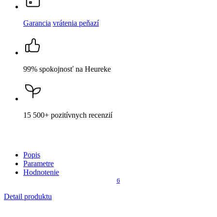
15 500+
pozitívnych recenzií
Popis
Parametre
Hodnotenie
6
Detail produktu
RENNES
Pánske boxerky čierna 4XL
Cena
24,59 €
DO KOŠÍKA
Nevidieť pot a odolá špine