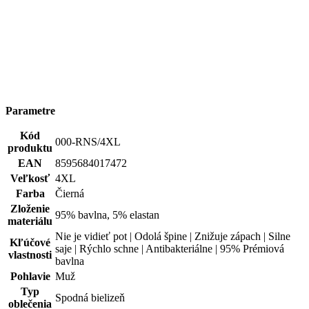
Veľkosť
4XL
Farba
Čierná
Zloženie
95% bavlna, 5% elastan
materiálu
Nie je vidieť pot | Odolá špine | Znižuje zápach | Silne
Kľúčové
saje | Rýchlo schne | Antibakteriálne | 95% Prémiová
vlastnosti
bavlna
Pohlavie
Muž
Typ
Spodná bielizeň
oblečenia
Potlač
Nie
Strih
Na telo | Bez vrecka
Hodnotenie produktu
4,8
Hodnotilo
6 používateľov
5
5×
4