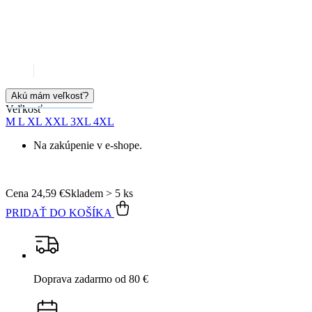
Veľkosť
M
L
XL
XXL
3XL
4XL
Na zakúpenie v e-shope.
Cena
24,59 €
Skladem > 5 ks
PRIDAŤ DO KOŠÍKA
Doprava zadarmo
od 80 €
Garancia
vrátenia peňazí
99% spokojnosť
na Heureke