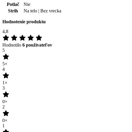
1×
3
0×
2
0×
1
0×
100
%
Zákazníkov odporúča
Pridať hodnotenie
06.07.2026
Príjemný materiál
Pohodlie pri nosení