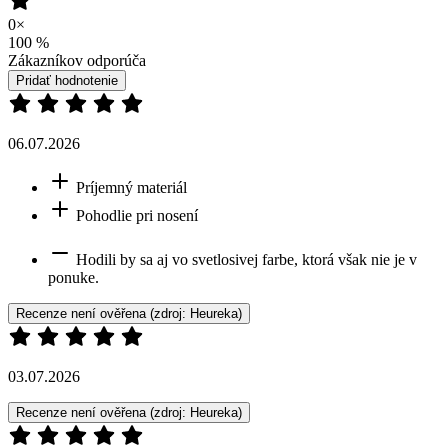
Hodili by sa aj vo svetlosivej farbe, ktorá však nie je v
ponuke.
Recenze není ověřena
(zdroj: Heureka)
03.07.2026
Recenze není ověřena
(zdroj: Heureka)
27.06.2026
Super na nosenie. Maximálne komfortné.
Recenze není ověřena
(zdroj: Heureka)
Pridať hodnotenie
Doprava zadarmo
od 80 €