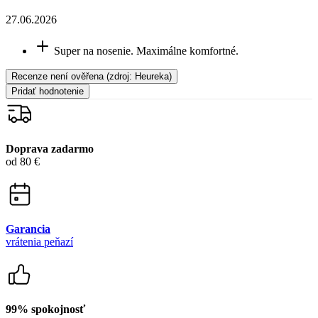
Garancia
vrátenia peňazí
99% spokojnosť
na Heureke
15 500+
pozitívnych recenzií
Zákaznícka podpora
+421 418 777 310
(Po-Pia 9-16)