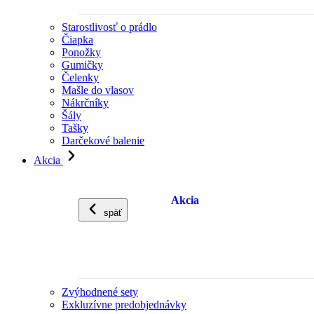
Starostlivosť o prádlo
Čiapka
Ponožky
Gumičky
Čelenky
Mašle do vlasov
Nákrčníky
Šály
Tašky
Darčekové balenie
Akcia
Akcia
späť
Zvýhodnené sety
Exkluzívne predobjednávky