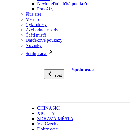
Neviditeľné tričká pod košeľu
Ponožky
Plus size
Merino
Cyklodresy
Zvýhodnené sady
Čeští mistři
Darčekové poukazy
Novinky
Spolupráca
Spolupráca
späť
CHINASKI
XICHTY
ZDRAVÁ MĚSTA
Via Czechia
Dobrý otec