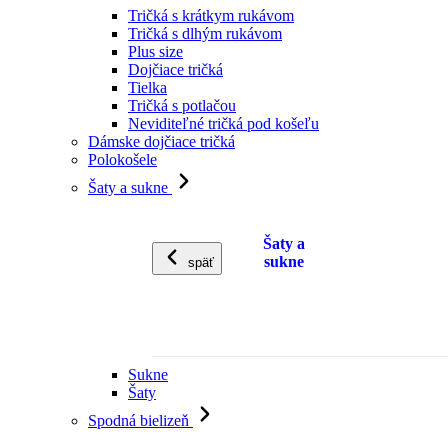
Tričká s krátkym rukávom
Tričká s dlhým rukávom
Plus size
Dojčiace tričká
Tielka
Tričká s potlačou
Neviditeľné tričká pod košeľu
Dámske dojčiace tričká
Polokošele
Šaty a sukne
Šaty a
sukne
späť
Sukne
Šaty
Spodná bielizeň