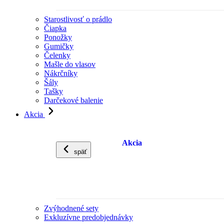
Starostlivosť o prádlo
Čiapka
Ponožky
Gumičky
Čelenky
Mašle do vlasov
Nákrčníky
Šály
Tašky
Darčekové balenie
Akcia
Akcia
späť
Zvýhodnené sety
Exkluzívne predobjednávky