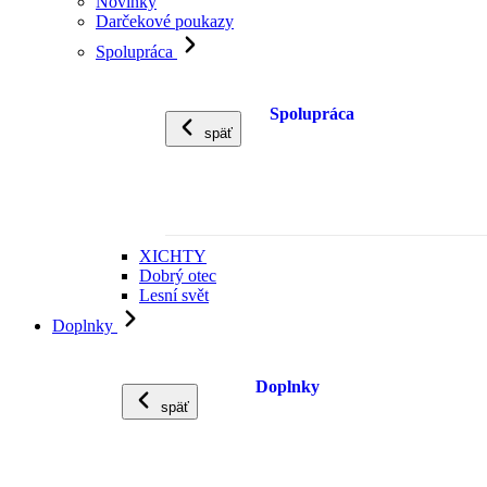
Novinky
Darčekové poukazy
Spolupráca
Spolupráca
späť
XICHTY
Dobrý otec
Lesní svět
Doplnky
Doplnky
späť