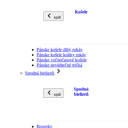
Košele
späť
Pánske košele dlhý rukáv
Pánske košele krátky rukáv
Pánske voľnočasové košele
Pánske neviditeľné tričká
Spodná bielizeň
Spodná
bielizeň
späť
Boxerky