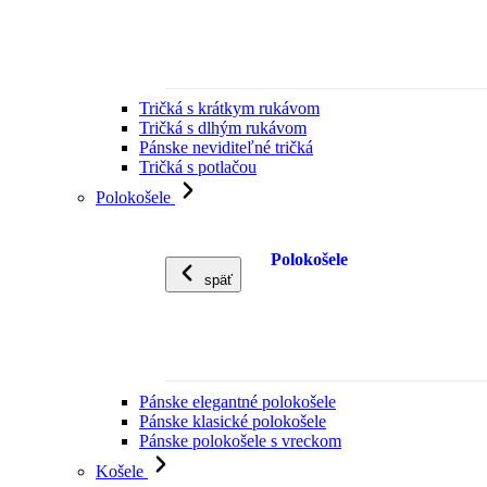
Tričká s krátkym rukávom
Tričká s dlhým rukávom
Pánske neviditeľné tričká
Tričká s potlačou
Polokošele
Polokošele
späť
Pánske elegantné polokošele
Pánske klasické polokošele
Pánske polokošele s vreckom
Košele