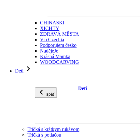
CHINASKI
XICHTY
ZDRAVÁ MĚSTA
Via Czechia
Podporujem česko
NadějeJe
Krásná Mamka
WOODCARVING
Deti
Deti
späť
Tričká s krátkym rukávom
Tričká s potlačou