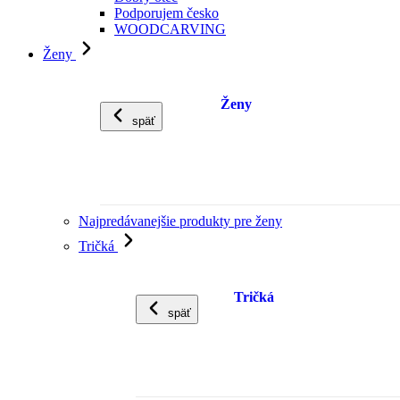
Podporujem česko
WOODCARVING
Ženy
Ženy
späť
Najpredávanejšie produkty pre ženy
Tričká
Tričká
späť