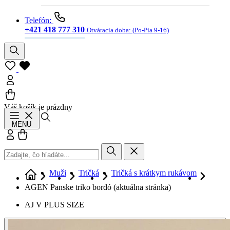
Telefón:
+421 418 777 310
Otváracia doba:
(Po-Pia 9-16)
Váš košík je prázdny
Hľadať
MENU
Prihlásiť sa
Košík
Muži
Tričká
Tričká s krátkym rukávom
AGEN Panske triko bordó
(aktuálna stránka)
AJ V PLUS SIZE