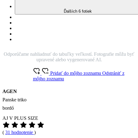
Znižuje zápach
Silne saje
Rýchlo schne
100% Prémiová bavlna
Český výrobok
Pánske tričko v novej bordó farbe oživí outfit aj toho najväčšieho
tvrďáka. Čo treba na rande či schôdzku? Navyše sa v ňom budete
cítiť skvele vďaka unikátnej úprave CityZen®. Na tričku nie je
vidieť pot!
O produkte
Farba