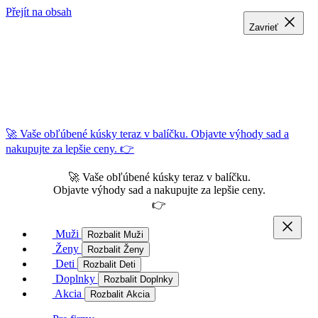
Přejít na obsah
Zavrieť
Zavrieť
Zavrieť
🚀 Vaše obľúbené kúsky teraz v balíčku. Objavte výhody sad a
nakupujte za lepšie ceny. 👉
🚀 Vaše obľúbené kúsky teraz v balíčku.
Objavte výhody sad a nakupujte za lepšie ceny.
👉
Muži
Rozbalit Muži
Ženy
Rozbalit Ženy
Deti
Rozbalit Deti
Doplnky
Rozbalit Doplnky
Akcia
Rozbalit Akcia