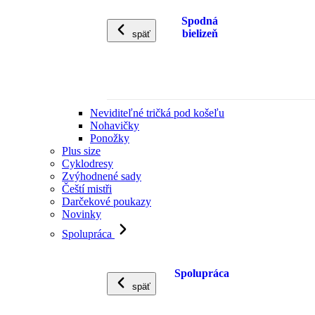
Spodná
bielizeň
späť
Neviditeľné tričká pod košeľu
Nohavičky
Ponožky
Plus size
Cyklodresy
Zvýhodnené sady
Čeští mistři
Darčekové poukazy
Novinky
Spolupráca
Spolupráca
späť