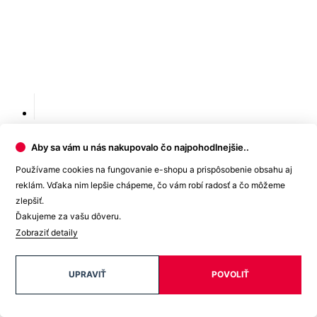
Aby sa vám u nás nakupovalo čo najpohodlnejšie..
Používame cookies na fungovanie e-shopu a prispôsobenie obsahu aj
reklám. Vďaka nim lepšie chápeme, čo vám robí radosť a čo môžeme
zlepšiť.
Ďakujeme za vašu dôveru.
Zobraziť detaily
Akú mám veľkosť?
Veľkosť
Vyberte
S
M
L
XL
XXL
3XL
4XL
5XL
6XL
UPRAVIŤ
POVOLIŤ
Na zakúpenie v e-shope.