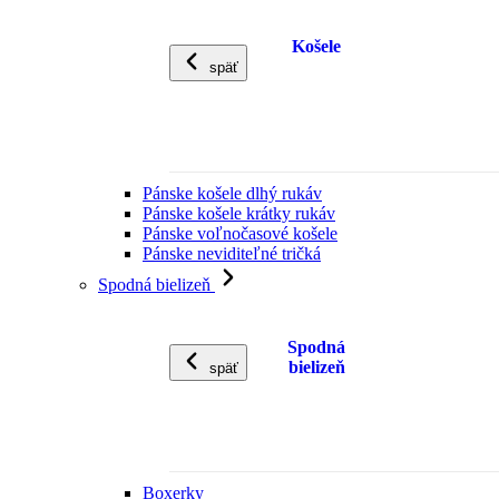
Košele
späť
Pánske košele dlhý rukáv
Pánske košele krátky rukáv
Pánske voľnočasové košele
Pánske neviditeľné tričká
Spodná bielizeň
Spodná
bielizeň
späť
Boxerky