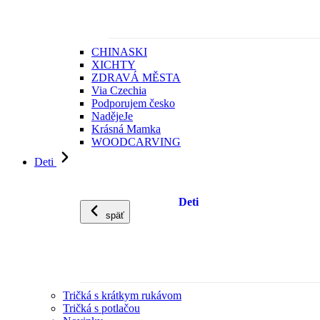
CHINASKI
XICHTY
ZDRAVÁ MĚSTA
Via Czechia
Podporujem česko
NadějeJe
Krásná Mamka
WOODCARVING
Deti
Deti
späť
Tričká s krátkym rukávom
Tričká s potlačou