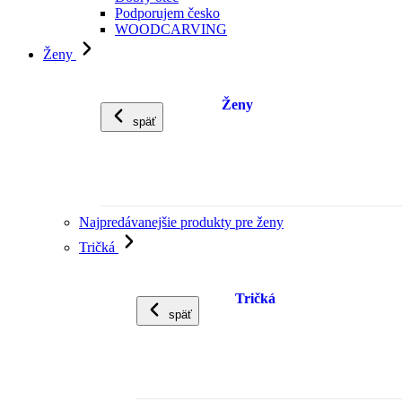
Podporujem česko
WOODCARVING
Ženy
Ženy
späť
Najpredávanejšie produkty pre ženy
Tričká
Tričká
späť