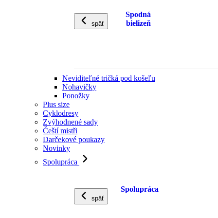
Spodná
bielizeň
späť
Neviditeľné tričká pod košeľu
Nohavičky
Ponožky
Plus size
Cyklodresy
Zvýhodnené sady
Čeští mistři
Darčekové poukazy
Novinky
Spolupráca
Spolupráca
späť