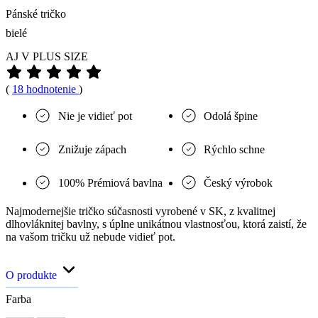
Pánské tričko
bielé
AJ V PLUS SIZE
(
18 hodnotenie
)
Nie je vidieť pot
Odolá špine
Znižuje zápach
Rýchlo schne
100% Prémiová bavlna
Český výrobok
Najmodernejšie tričko súčasnosti vyrobené v SK, z kvalitnej
dlhovláknitej bavlny, s úplne unikátnou vlastnosťou, ktorá zaistí, že
na vašom tričku už nebude vidieť pot.
O produkte
Farba