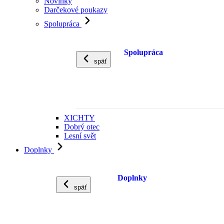
Novinky
Darčekové poukazy
Spolupráca
Spolupráca
späť
XICHTY
Dobrý otec
Lesní svět
Doplnky
Doplnky
späť