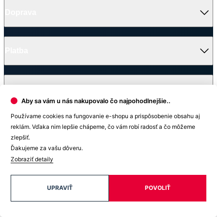
Kontakt
Vrátenie tovaru a reklamácia
Blog
Doprava
Obchodné podmienky
Firemné oblečenie
Ochrana súkromia
Pre B2B
Ako vyrábame chytré oblečenie
Ako vzniklo české chytré oblečenie CityZen
Platba
V médiách
Aby sa vám u nás nakupovalo čo najpohodlnejšie..
Používame cookies na fungovanie e-shopu a prispôsobenie obsahu aj
reklám. Vďaka nim lepšie chápeme, čo vám robí radosť a čo môžeme
Ocenenie
zlepšiť.
© 2026 CityZen
Ďakujeme za vašu dôveru.
| vytvoril
emorfiq
Zobraziť detaily
Detail produktu
UPRAVIŤ
POVOLIŤ