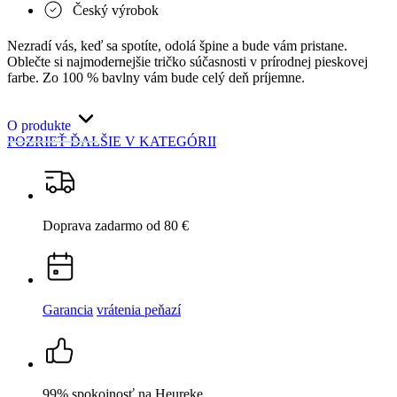
Český výrobok
Nezradí vás, keď sa spotíte, odolá špine a bude vám pristane.
Oblečte si najmodernejšie tričko súčasnosti v prírodnej pieskovej
farbe. Zo 100 % bavlny vám bude celý deň príjemne.
O produkte
POZRIEŤ ĎALŠIE
V KATEGÓRII
Doprava zadarmo
od 80 €
Garancia
vrátenia peňazí
99% spokojnosť
na Heureke