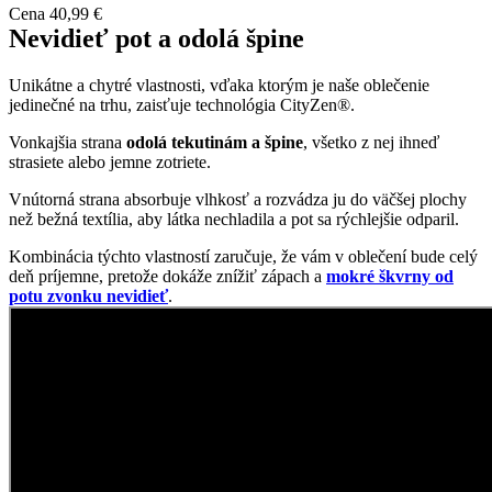
Cena
40,99 €
Nevidieť pot a odolá špine
Unikátne a chytré vlastnosti, vďaka ktorým je naše oblečenie
jedinečné na trhu, zaisťuje technológia CityZen®.
Vonkajšia strana
odolá tekutinám a špine
, všetko z nej ihneď
strasiete alebo jemne zotriete.
Vnútorná strana absorbuje vlhkosť a rozvádza ju do väčšej plochy
než bežná textília, aby látka nechladila a pot sa rýchlejšie odparil.
Kombinácia týchto vlastností zaručuje, že vám v oblečení bude celý
deň príjemne, pretože dokáže znížiť zápach a
mokré škvrny od
potu zvonku nevidieť
.