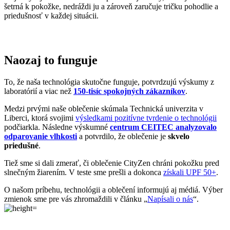
šetrná k pokožke, nedráždi ju a zároveň zaručuje tričku pohodlie a
priedušnosť v každej situácii.
Naozaj to funguje
To, že naša technológia skutočne funguje, potvrdzujú výskumy z
laboratórií a viac než
150-tisíc spokojných zákazníkov
.
Medzi prvými naše oblečenie skúmala Technická univerzita v
Liberci, ktorá svojimi
výsledkami pozitívne tvrdenie o technológii
podčiarkla. Následne výskumné
centrum CEITEC analyzovalo
odparovanie vlhkosti
a potvrdilo, že oblečenie je
skvelo
priedušné
.
Tiež sme si dali zmerať, či oblečenie CityZen chráni pokožku pred
slnečným žiarením. V teste sme prešli a dokonca
získali UPF 50+
.
O našom príbehu, technológii a oblečení informujú aj médiá. Výber
zmienok sme pre vás zhromaždili v článku „
Napísali o nás
“.