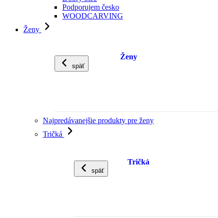
Podporujem česko
WOODCARVING
Ženy
Ženy
späť
Najpredávanejšie produkty pre ženy
Tričká
Tričká
späť