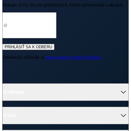
Získajte zľavy len pre prihlásených, buďte informovaní o akciách.
Váš e-mail
PRIHLÁSIŤ SA K ODBERU
Odoslaním súhlasíte sa
spracovaním osobných údajov
.
O nákupe
Výhody oblečenia CityZen
Partnerské predajne
O nás
Často sa pýtate
Doprava a platba
Darčekové poukazy