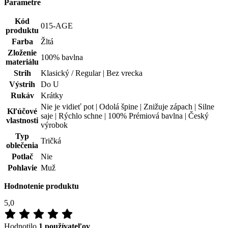
Parametre
Kód
015-AGE
produktu
Farba
Žltá
Zloženie
100% bavlna
materiálu
Strih
Klasický / Regular | Bez vrecka
Výstrih
Do U
Rukáv
Krátky
Nie je vidieť pot | Odolá špine | Znižuje zápach | Silne
Kľúčové
saje | Rýchlo schne | 100% Prémiová bavlna | Český
vlastnosti
výrobok
Typ
Tričká
oblečenia
Potlač
Nie
Pohlavie
Muž
Hodnotenie produktu
5,0
Hodnotilo
1 používateľov