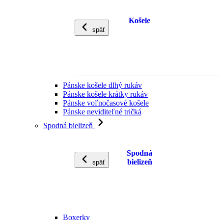
Košele
späť
Pánske košele dlhý rukáv
Pánske košele krátky rukáv
Pánske voľnočasové košele
Pánske neviditeľné tričká
Spodná bielizeň
Spodná
bielizeň
späť
Boxerky