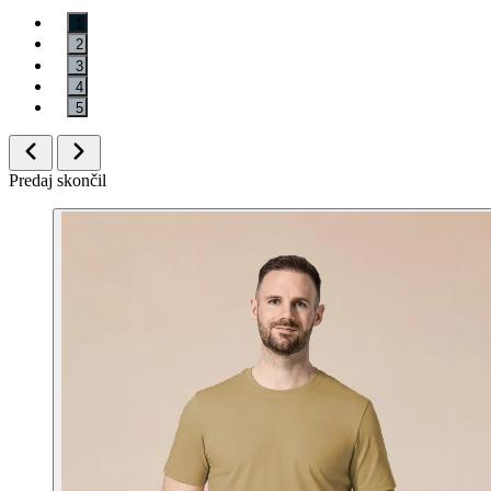
1
2
3
4
5
Predaj skončil