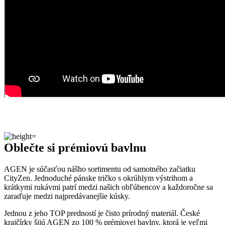
Oblečte si prémiovú bavlnu
AGEN je súčasťou nášho sortimentu od samotného začiatku
CityZen. Jednoduché pánske tričko s okrúhlym výstrihom a
krátkymi rukávmi patrí medzi našich obľúbencov a každoročne sa
zaraďuje medzi najpredávanejšie kúsky.
Jednou z jeho TOP predností je čisto prírodný materiál. České
krajčírky šijú AGEN zo 100 % prémiovej bavlny, ktorá je veľmi