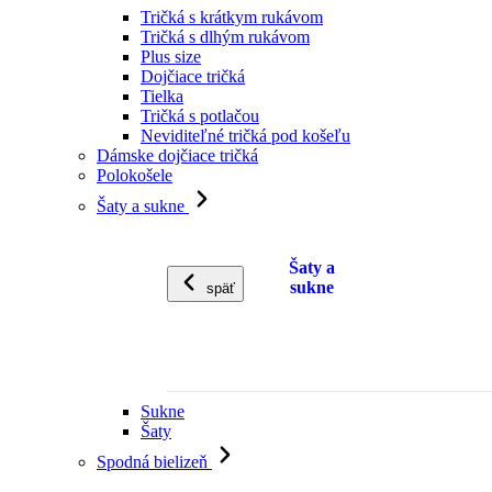
Tričká s krátkym rukávom
Tričká s dlhým rukávom
Plus size
Dojčiace tričká
Tielka
Tričká s potlačou
Neviditeľné tričká pod košeľu
Dámske dojčiace tričká
Polokošele
Šaty a sukne
Šaty a
sukne
späť
Sukne
Šaty
Spodná bielizeň