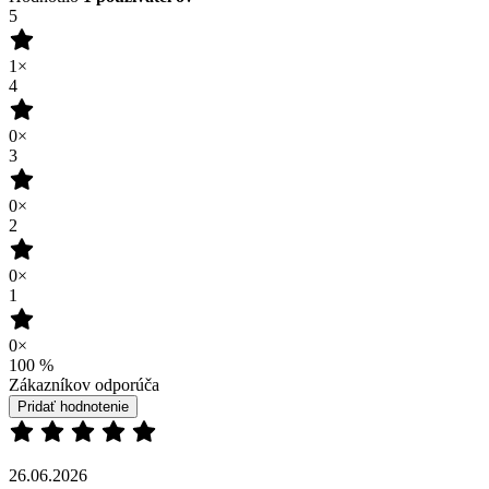
5
1×
4
0×
3
0×
2
0×
1
0×
100
%
Zákazníkov odporúča
Pridať hodnotenie
26.06.2026