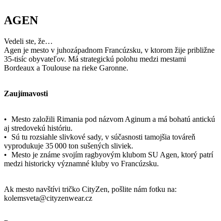
AGEN
Vedeli ste, že…
Agen je mesto v juhozápadnom Francúzsku, v ktorom žije približne
35-tisíc obyvateľov. Má strategickú polohu medzi mestami
Bordeaux a Toulouse na rieke Garonne.
Zaujímavosti
• Mesto založili Rimania pod názvom Aginum a má bohatú antickú
aj stredovekú históriu.
• Sú tu rozsiahle slivkové sady, v súčasnosti tamojšia továreň
vyprodukuje 35 000 ton sušených sliviek.
• Mesto je známe svojím ragbyovým klubom SU Agen, ktorý patrí
medzi historicky významné kluby vo Francúzsku.
Ak mesto navštívi tričko CityZen, pošlite nám fotku na:
kolemsveta@cityzenwear.cz