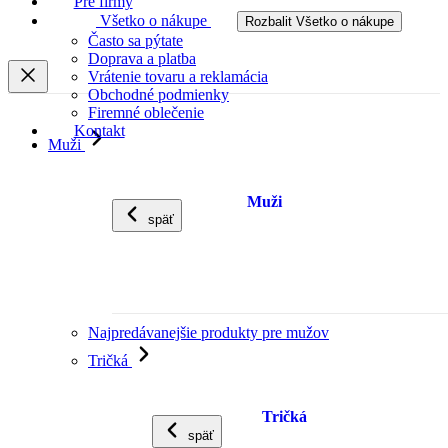
Pre firmy
Všetko o nákupe
Rozbalit Všetko o nákupe
Často sa pýtate
Doprava a platba
Vrátenie tovaru a reklamácia
Obchodné podmienky
Firemné oblečenie
Kontakt
Muži
Muži
späť
Najpredávanejšie produkty pre mužov
Tričká
Tričká
späť