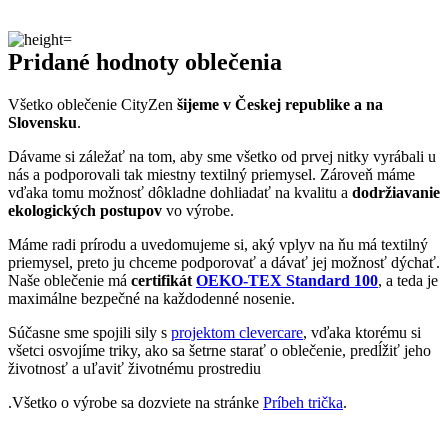
Pridané hodnoty oblečenia
Všetko oblečenie CityZen
šijeme v Českej republike a na
Slovensku
.
Dávame si záležať na tom, aby sme všetko od prvej nitky vyrábali u
nás a podporovali tak miestny textilný priemysel. Zároveň máme
vďaka tomu možnosť dôkladne dohliadať na kvalitu a
dodržiavanie
ekologických postupov
vo výrobe.
Máme radi prírodu a uvedomujeme si, aký vplyv na ňu má textilný
priemysel, preto ju chceme podporovať a dávať jej možnosť dýchať.
Naše oblečenie má
certifikát
OEKO-TEX Standard 100
, a teda je
maximálne bezpečné na každodenné nosenie.
Súčasne sme spojili sily s
projektom clevercare
, vďaka ktorému si
všetci osvojíme triky, ako sa šetrne starať o oblečenie, predĺžiť jeho
životnosť a uľaviť životnému prostrediu
.Všetko o výrobe sa dozviete na stránke
Príbeh trička
.