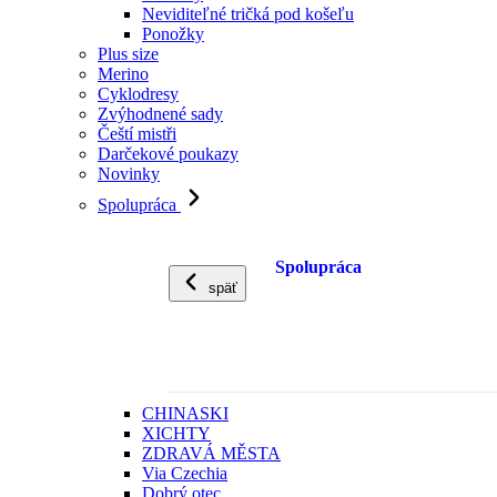
Neviditeľné tričká pod košeľu
Ponožky
Plus size
Merino
Cyklodresy
Zvýhodnené sady
Čeští mistři
Darčekové poukazy
Novinky
Spolupráca
Spolupráca
späť
CHINASKI
XICHTY
ZDRAVÁ MĚSTA
Via Czechia
Dobrý otec