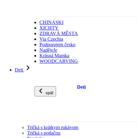
CHINASKI
XICHTY
ZDRAVÁ MĚSTA
Via Czechia
Podporujem česko
NadějeJe
Krásná Mamka
WOODCARVING
Deti
Deti
späť
Tričká s krátkym rukávom
Tričká s potlačou