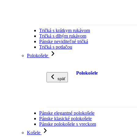
Tričká s krátkym rukávom
Tričká s dlhým rukávom
Pánske neviditeľné tričká
Tričká s potlačou
Polokošele
Polokošele
späť
Pánske elegantné polokošele
Pánske klasické polokošele
Pánske polokošele s vreckom
Košele