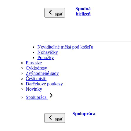
Spodná
bielizeň
späť
Neviditeľné tričká pod košeľu
Nohavičky
Ponožky
Plus size
Cyklodresy
Zvýhodnené sady
Čeští mistři
Darčekové poukazy
Novinky
Spolupráca
Spolupráca
späť