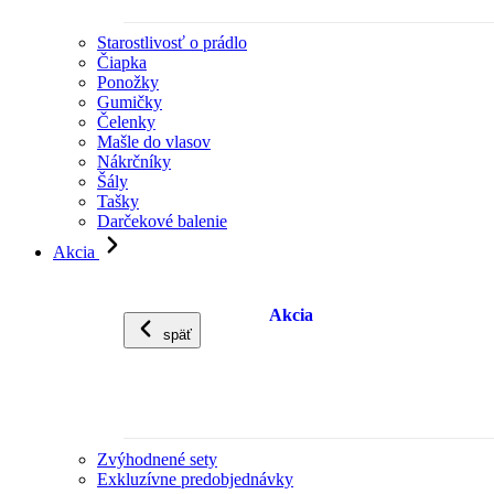
Starostlivosť o prádlo
Čiapka
Ponožky
Gumičky
Čelenky
Mašle do vlasov
Nákrčníky
Šály
Tašky
Darčekové balenie
Akcia
Akcia
späť
Zvýhodnené sety
Exkluzívne predobjednávky