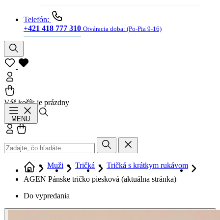
Telefón:
+421 418 777 310
Otváracia doba:
(Po-Pia 9-16)
Váš košík je prázdny
Hľadať
MENU
Prihlásiť sa
Košík
Muži
Tričká
Tričká s krátkym rukávom
AGEN Pánske tričko piesková
(aktuálna stránka)
Do vypredania