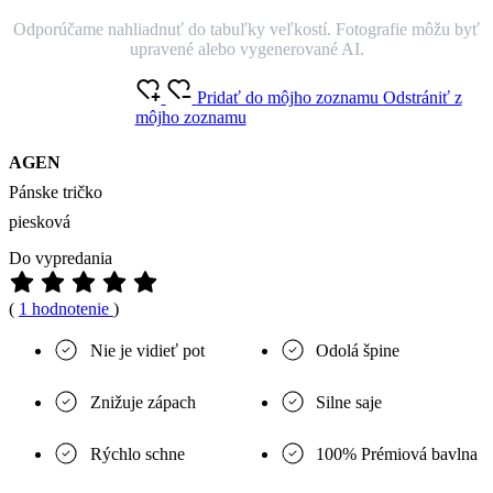
Odporúčame nahliadnuť do tabuľky veľkostí. Fotografie môžu byť
upravené alebo vygenerované AI.
Pridať do môjho zoznamu
Odstrániť z
môjho zoznamu
AGEN
Pánske tričko
piesková
Do vypredania
(
1 hodnotenie
)
Nie je vidieť pot
Odolá špine
Znižuje zápach
Silne saje
Rýchlo schne
100% Prémiová bavlna