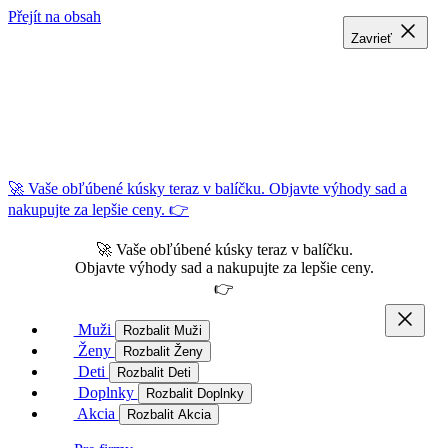
Přejít na obsah
Zavrieť
Zavrieť
Zavrieť
🚀 Vaše obľúbené kúsky teraz v balíčku. Objavte výhody sad a
nakupujte za lepšie ceny. 👉
🚀 Vaše obľúbené kúsky teraz v balíčku.
Objavte výhody sad a nakupujte za lepšie ceny.
👉
Muži
Rozbalit Muži
Ženy
Rozbalit Ženy
Deti
Rozbalit Deti
Doplnky
Rozbalit Doplnky
Akcia
Rozbalit Akcia