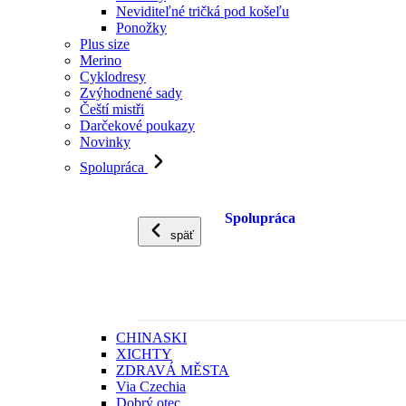
Neviditeľné tričká pod košeľu
Ponožky
Plus size
Merino
Cyklodresy
Zvýhodnené sady
Čeští mistři
Darčekové poukazy
Novinky
Spolupráca
Spolupráca
späť
CHINASKI
XICHTY
ZDRAVÁ MĚSTA
Via Czechia
Dobrý otec