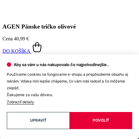
Vnútorná strana absorbuje vlhkosť a rozvádza ju do väčšej plochy
než bežná textília, aby látka nechladila a pot sa rýchlejšie odparil.
Kombinácia týchto vlastností zaručuje, že vám v oblečení bude celý
deň príjemne, pretože dokáže znížiť zápach a
mokré škvrny od
potu zvonku nevidieť
.
Aby sa vám u nás nakupovalo čo najpohodlnejšie..
Používame cookies na fungovanie e-shopu a prispôsobenie obsahu aj
reklám. Vďaka nim lepšie chápeme, čo vám robí radosť a čo môžeme
zlepšiť.
Ďakujeme za vašu dôveru.
Zobraziť detaily
UPRAVIŤ
POVOLIŤ