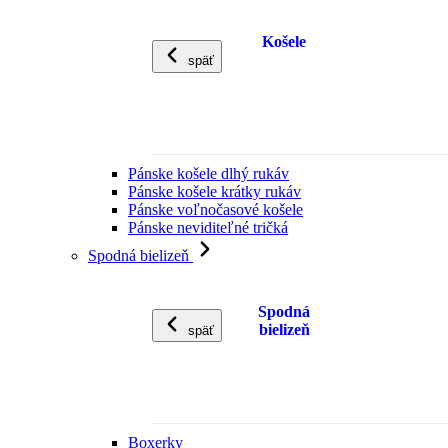
Košele
späť
Pánske košele dlhý rukáv
Pánske košele krátky rukáv
Pánske voľnočasové košele
Pánske neviditeľné tričká
Spodná bielizeň
Spodná
bielizeň
späť
Boxerky