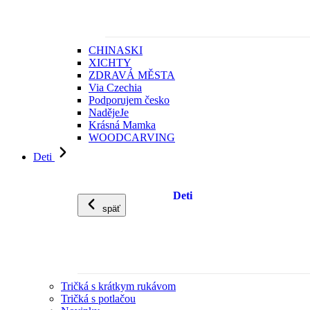
CHINASKI
XICHTY
ZDRAVÁ MĚSTA
Via Czechia
Podporujem česko
NadějeJe
Krásná Mamka
WOODCARVING
Deti
Deti
späť
Tričká s krátkym rukávom
Tričká s potlačou