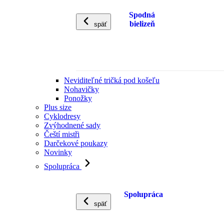
Spodná
bielizeň
späť
Neviditeľné tričká pod košeľu
Nohavičky
Ponožky
Plus size
Cyklodresy
Zvýhodnené sady
Čeští mistři
Darčekové poukazy
Novinky
Spolupráca
Spolupráca
späť