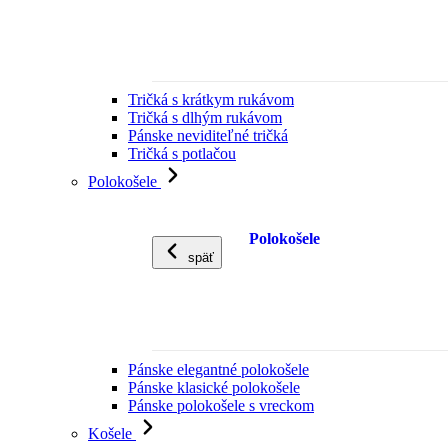
Tričká s krátkym rukávom
Tričká s dlhým rukávom
Pánske neviditeľné tričká
Tričká s potlačou
Polokošele
Polokošele
späť
Pánske elegantné polokošele
Pánske klasické polokošele
Pánske polokošele s vreckom
Košele