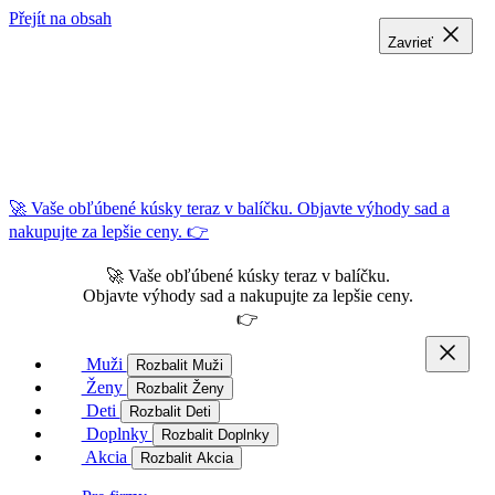
Přejít na obsah
Zavrieť
Zavrieť
Zavrieť
🚀 Vaše obľúbené kúsky teraz v balíčku. Objavte výhody sad a
nakupujte za lepšie ceny. 👉
🚀 Vaše obľúbené kúsky teraz v balíčku.
Objavte výhody sad a nakupujte za lepšie ceny.
👉
Muži
Rozbalit Muži
Ženy
Rozbalit Ženy
Deti
Rozbalit Deti
Doplnky
Rozbalit Doplnky
Akcia
Rozbalit Akcia