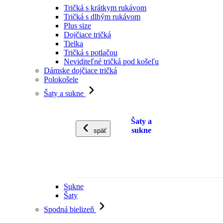
Tričká s krátkym rukávom
Tričká s dlhým rukávom
Plus size
Dojčiace tričká
Tielka
Tričká s potlačou
Neviditeľné tričká pod košeľu
Dámske dojčiace tričká
Polokošele
Šaty a sukne
Šaty a
sukne
späť
Sukne
Šaty
Spodná bielizeň