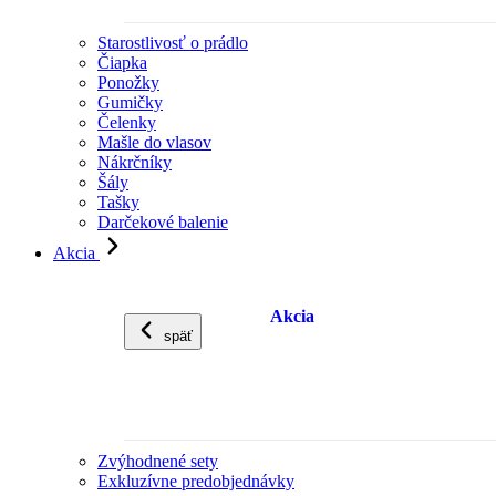
Starostlivosť o prádlo
Čiapka
Ponožky
Gumičky
Čelenky
Mašle do vlasov
Nákrčníky
Šály
Tašky
Darčekové balenie
Akcia
Akcia
späť
Zvýhodnené sety
Exkluzívne predobjednávky