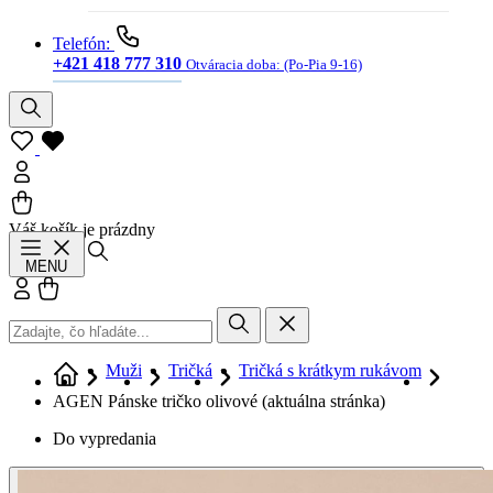
Telefón:
+421 418 777 310
Otváracia doba:
(Po-Pia 9-16)
Váš košík je prázdny
Hľadať
MENU
Prihlásiť sa
Košík
Muži
Tričká
Tričká s krátkym rukávom
AGEN Pánske tričko olivové
(aktuálna stránka)
Do vypredania