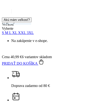
Doprava zadarmo
od 80 €
Garancia
vrátenia peňazí
99% spokojnosť
na Heureke
15 500+
pozitívnych recenzií
Popis