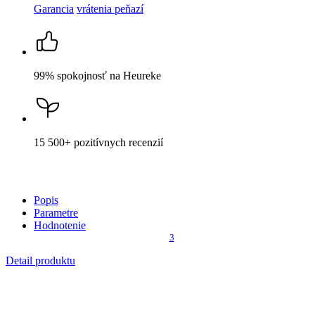
Parametre
Hodnotenie
3
Detail produktu
AGEN
Pánske tričko olivové
Cena
40,99 €
DO KOŠÍKA
Nevidieť pot a odolá špine
Unikátne a chytré vlastnosti, vďaka ktorým je naše oblečenie
jedinečné na trhu, zaisťuje technológia CityZen®.
Vonkajšia strana
odolá tekutinám a špine
, všetko z nej ihneď
strasiete alebo jemne zotriete.