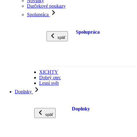
Novinky
Darčekové poukazy
Spolupráca
Spolupráca
späť
XICHTY
Dobrý otec
Lesní svět
Doplnky
Doplnky
späť