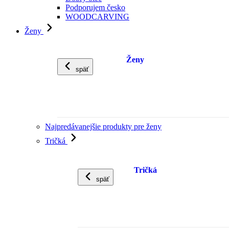
Podporujem česko
WOODCARVING
Ženy
Ženy
späť
Najpredávanejšie produkty pre ženy
Tričká
Tričká
späť