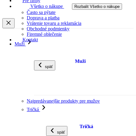
Pre firmy
Všetko o nákupe
Rozbalit Všetko o nákupe
Často sa pýtate
Doprava a platba
Vrátenie tovaru a reklamácia
Obchodné podmienky
Firemné oblečenie
Kontakt
Muži
Muži
späť
Najpredávanejšie produkty pre mužov
Tričká
Tričká
späť