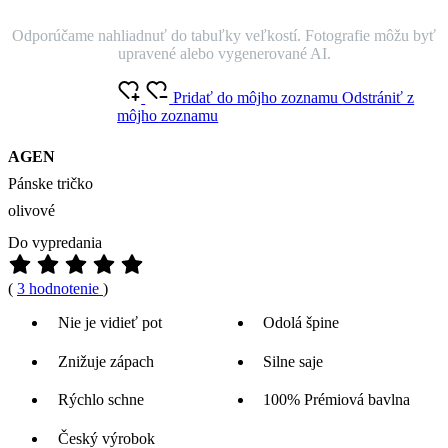
Odporúčame nahliadnuť do tabuľky veľkostí. Fotografie môžu byť
upravené alebo vygenerované AI.
Pridať do môjho zoznamu
Odstrániť z
môjho zoznamu
AGEN
Pánske tričko
olivové
Do vypredania
(
3 hodnotenie
)
Nie je vidieť pot
Odolá špine
Znižuje zápach
Silne saje
Rýchlo schne
100% Prémiová bavlna
Český výrobok