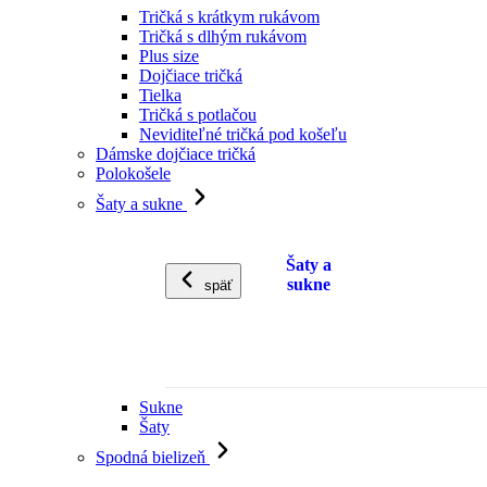
Tričká s krátkym rukávom
Tričká s dlhým rukávom
Plus size
Dojčiace tričká
Tielka
Tričká s potlačou
Neviditeľné tričká pod košeľu
Dámske dojčiace tričká
Polokošele
Šaty a sukne
Šaty a
sukne
späť
Sukne
Šaty
Spodná bielizeň