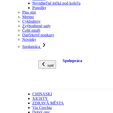
Neviditeľné tričká pod košeľu
Ponožky
Plus size
Merino
Cyklodresy
Zvýhodnené sady
Čeští mistři
Darčekové poukazy
Novinky
Spolupráca
Spolupráca
späť
CHINASKI
XICHTY
ZDRAVÁ MĚSTA
Via Czechia
Dobrý otec