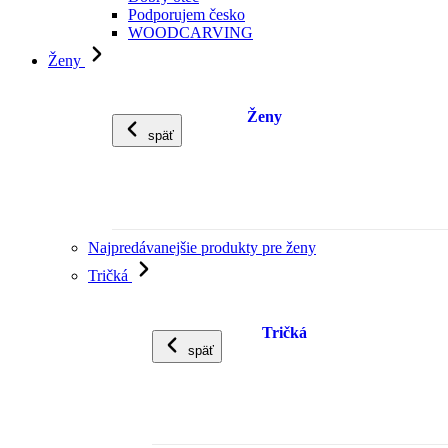
Podporujem česko
WOODCARVING
Ženy
Ženy
späť
Najpredávanejšie produkty pre ženy
Tričká
Tričká
späť