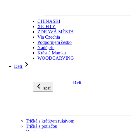
CHINASKI
XICHTY
ZDRAVÁ MĚSTA
Via Czechia
Podporujem česko
NadějeJe
Krásná Mamka
WOODCARVING
Deti
Deti
späť
Tričká s krátkym rukávom
Tričká s potlačou