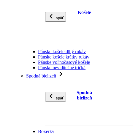
Košele
späť
Pánske košele dlhý rukáv
Pánske košele krátky rukáv
Pánske voľnočasové košele
Pánske neviditeľné tričká
Spodná bielizeň
Spodná
bielizeň
späť
Boxerky