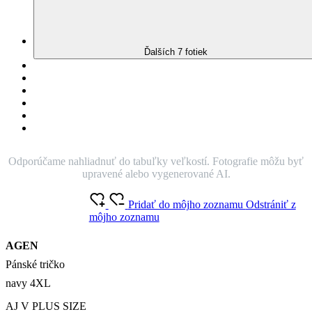
Nie je vidieť pot
Odolá špine
Znižuje zápach
Silne saje
Rýchlo schne
100% Prémiová bavlna
Český výrobok
Najmodernejšie tričko súčasnosti vyrobené v SK, z kvalitnej
dlhovláknitej bavlny, s úplne unikátnou vlastnosťou, ktorá zaistí, že
na vašom tričku už nebude vidieť pot.
O produkte
Farba