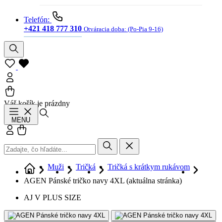
Telefón:
+421 418 777 310
Otváracia doba:
(Po-Pia 9-16)
Váš košík je prázdny
Hľadať
MENU
Prihlásiť sa
Košík
Muži
Tričká
Tričká s krátkym rukávom
AGEN Pánské tričko navy 4XL
(aktuálna stránka)
AJ V PLUS SIZE