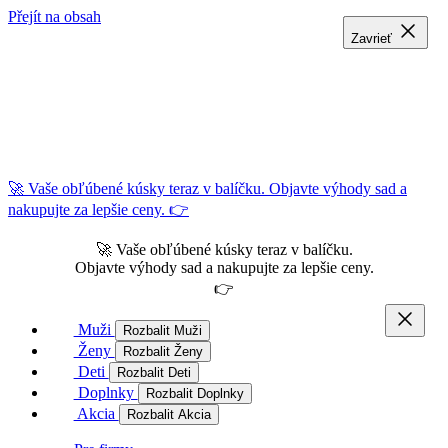
Přejít na obsah
Zavrieť
Zavrieť
Zavrieť
🚀 Vaše obľúbené kúsky teraz v balíčku. Objavte výhody sad a
nakupujte za lepšie ceny. 👉
🚀 Vaše obľúbené kúsky teraz v balíčku.
Objavte výhody sad a nakupujte za lepšie ceny.
👉
Muži
Rozbalit Muži
Ženy
Rozbalit Ženy
Deti
Rozbalit Deti
Doplnky
Rozbalit Doplnky
Akcia
Rozbalit Akcia