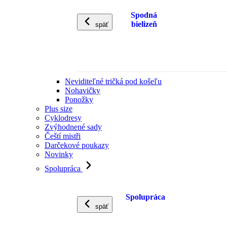
Spodná
bielizeň
späť
Neviditeľné tričká pod košeľu
Nohavičky
Ponožky
Plus size
Cyklodresy
Zvýhodnené sady
Čeští mistři
Darčekové poukazy
Novinky
Spolupráca
Spolupráca
späť