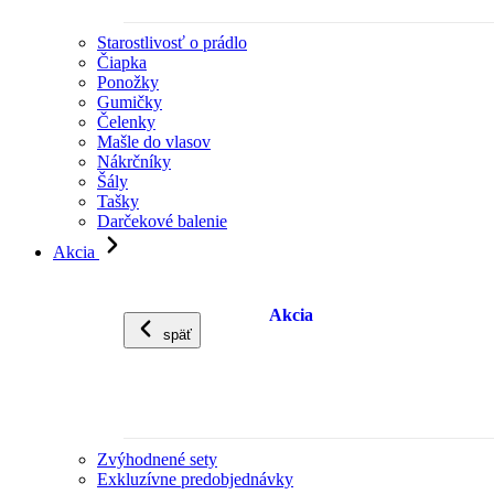
Starostlivosť o prádlo
Čiapka
Ponožky
Gumičky
Čelenky
Mašle do vlasov
Nákrčníky
Šály
Tašky
Darčekové balenie
Akcia
Akcia
späť
Zvýhodnené sety
Exkluzívne predobjednávky