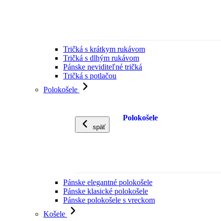
Tričká s krátkym rukávom
Tričká s dlhým rukávom
Pánske neviditeľné tričká
Tričká s potlačou
Polokošele
Polokošele
späť
Pánske elegantné polokošele
Pánske klasické polokošele
Pánske polokošele s vreckom
Košele