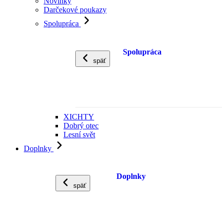
Novinky
Darčekové poukazy
Spolupráca
Spolupráca
späť
XICHTY
Dobrý otec
Lesní svět
Doplnky
Doplnky
späť