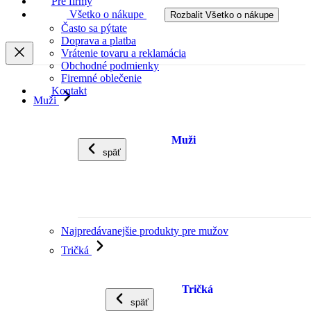
Pre firmy
Všetko o nákupe
Rozbalit Všetko o nákupe
Často sa pýtate
Doprava a platba
Vrátenie tovaru a reklamácia
Obchodné podmienky
Firemné oblečenie
Kontakt
Muži
Muži
späť
Najpredávanejšie produkty pre mužov
Tričká
Tričká
späť