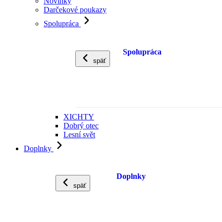
Novinky
Darčekové poukazy
Spolupráca
Spolupráca
späť
XICHTY
Dobrý otec
Lesní svět
Doplnky
Doplnky
späť