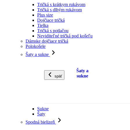
Tričká s krátkym rukávom
Tričká s dlhým rukávom
Plus size
Dojčiace tričká
Tielka
Tričká s potlačou
Neviditeľné tričká pod košeľu
Dámske dojčiace tričká
Polokošele
Šaty a sukne
Šaty a
sukne
späť
Sukne
Šaty
Spodná bielizeň