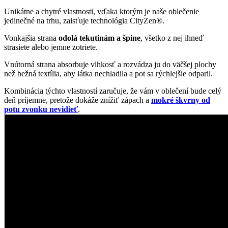
Unikátne a chytré vlastnosti, vďaka ktorým je naše oblečenie
jedinečné na trhu, zaisťuje technológia CityZen®.
Vonkajšia strana
odolá tekutinám a špine
, všetko z nej ihneď
strasiete alebo jemne zotriete.
Vnútorná strana absorbuje vlhkosť a rozvádza ju do väčšej plochy
než bežná textília, aby látka nechladila a pot sa rýchlejšie odparil.
Kombinácia týchto vlastností zaručuje, že vám v oblečení bude celý
deň príjemne, pretože dokáže znížiť zápach a
mokré škvrny od
potu zvonku nevidieť
.