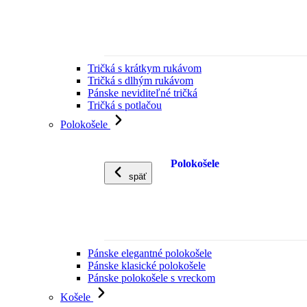
Tričká s krátkym rukávom
Tričká s dlhým rukávom
Pánske neviditeľné tričká
Tričká s potlačou
Polokošele
Polokošele
späť
Pánske elegantné polokošele
Pánske klasické polokošele
Pánske polokošele s vreckom
Košele