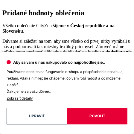
Pridané hodnoty oblečenia
Všetko oblečenie CityZen
šijeme v Českej republike a na
Slovensku
.
Dávame si záležať na tom, aby sme všetko od prvej nitky vyrábali u
nás a podporovali tak miestny textilný priemysel. Zároveň máme
vďaka tomu možnosť dôkladne dohliadať na kvalitu a
dodržiavanie
ekologických postupov
vo výrobe.
Aby sa vám u nás nakupovalo čo najpohodlnejšie..
Máme radi prírodu a uvedomujeme si, aký vplyv na ňu má textilný
Používame cookies na fungovanie e-shopu a prispôsobenie obsahu aj
priemysel, preto ju chceme podporovať a dávať jej možnosť dýchať.
Naše oblečenie má
certifikát
OEKO-TEX Standard 100
, a teda je
reklám. Vďaka nim lepšie chápeme, čo vám robí radosť a čo môžeme
maximálne bezpečné na každodenné nosenie.
zlepšiť.
Ďakujeme za vašu dôveru.
Súčasne sme spojili sily s
projektom clevercare
, vďaka ktorému si
Zobraziť detaily
všetci osvojíme triky, ako sa šetrne starať o oblečenie, predĺžiť jeho
životnosť a uľaviť životnému prostrediu
.Všetko o výrobe sa dozviete na stránke
Príbeh trička
.
UPRAVIŤ
POVOLIŤ