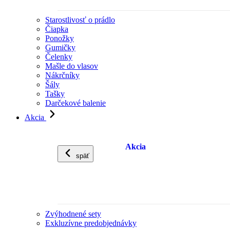
Starostlivosť o prádlo
Čiapka
Ponožky
Gumičky
Čelenky
Mašle do vlasov
Nákrčníky
Šály
Tašky
Darčekové balenie
Akcia
Akcia
späť
Zvýhodnené sety
Exkluzívne predobjednávky