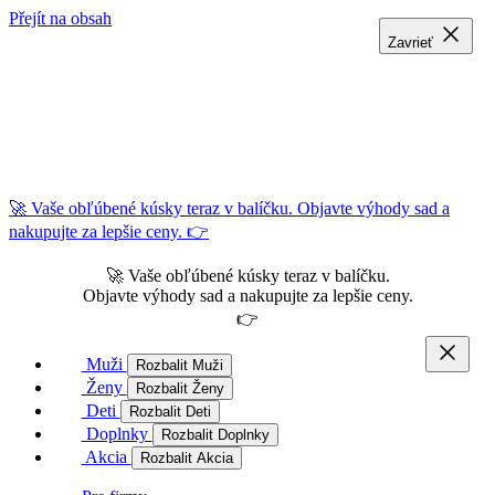
Přejít na obsah
Zavrieť
Zavrieť
Zavrieť
🚀 Vaše obľúbené kúsky teraz v balíčku. Objavte výhody sad a
nakupujte za lepšie ceny. 👉
🚀 Vaše obľúbené kúsky teraz v balíčku.
Objavte výhody sad a nakupujte za lepšie ceny.
👉
Muži
Rozbalit Muži
Ženy
Rozbalit Ženy
Deti
Rozbalit Deti
Doplnky
Rozbalit Doplnky
Akcia
Rozbalit Akcia