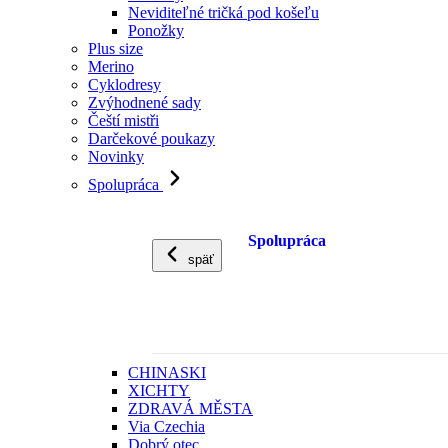
Neviditeľné tričká pod košeľu
Ponožky
Plus size
Merino
Cyklodresy
Zvýhodnené sady
Čeští mistři
Darčekové poukazy
Novinky
Spolupráca
Spolupráca
späť
CHINASKI
XICHTY
ZDRAVÁ MĚSTA
Via Czechia
Dobrý otec