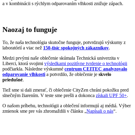
a v kombinácii s rýchlym odparovaním vlhkosti znižuje zápach.
Naozaj to funguje
To, že naša technológia skutočne funguje, potvrdzujú výskumy z
laboratórií a viac než
150-tisíc spokojných zákazníkov
.
Medzi prvými naše oblečenie skúmala Technická univerzita v
Liberci, ktorá svojimi
výsledkami pozitívne tvrdenie o technológii
podčiarkla. Následne výskumné
centrum CEITEC analyzovalo
odparovanie vlhkosti
a potvrdilo, že oblečenie je
skvelo
priedušné
.
Tiež sme si dali zmerať, či oblečenie CityZen chráni pokožku pred
slnečným žiarením. V teste sme prešli a dokonca
získali UPF 50+
.
O našom príbehu, technológii a oblečení informujú aj médiá. Výber
zmienok sme pre vás zhromaždili v článku „
Napísali o nás
“.