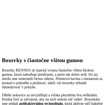
Boxerky s čiastočne všitou gumou
Boxerky RENNES sú typické svojou čiastočne všitou širokou
gumou, ktorá zabraňuje pretáčaniu, a preto tak dobre sedí. Do jej
stredu sme umiestnili čiernu etiketu. Prémiová bavlna s elastanom sa
postará o pohodlie a pružnosť, takže vás boxerky nebudú
obmedzovať v pohybe.
Dlhšie nohavice sa nevyhŕňajú a vďaka plochému švu neškriabu.
Predná časť je zdvojená, aby na nich nebolo nič vidieť. Boxerkám
sme pridali
antibakteriálnu technológiu
, ktorá aktívne ničí baktérie