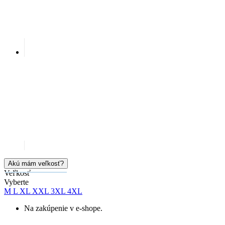
Akú mám veľkosť?
Veľkosť
Vyberte
M
L
XL
XXL
3XL
4XL
Na zakúpenie v e-shope.