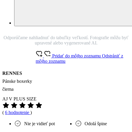
Odporúčame nahliadnuť do tabuľky veľkostí. Fotografie môžu byť
upravené alebo vygenerované AI.
Pridať do môjho zoznamu
Odstrániť z
môjho zoznamu
RENNES
Pánske boxerky
čierna
AJ V PLUS SIZE
(
6 hodnotenie
)
Nie je vidieť pot
Odolá špine