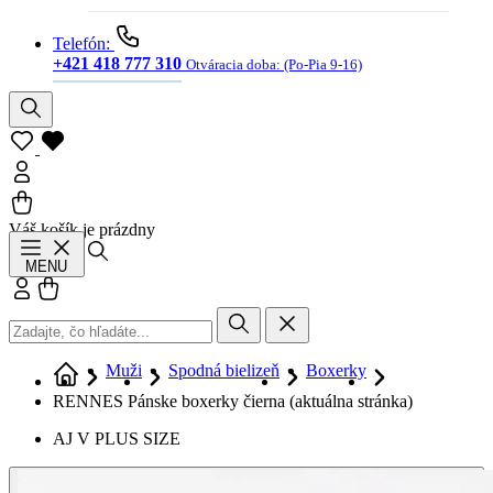
Telefón:
+421 418 777 310
Otváracia doba:
(Po-Pia 9-16)
Váš košík je prázdny
Hľadať
MENU
Prihlásiť sa
Košík
Muži
Spodná bielizeň
Boxerky
RENNES Pánske boxerky čierna
(aktuálna stránka)
AJ V PLUS SIZE