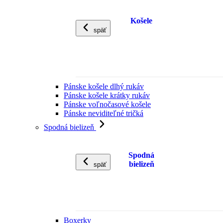
Košele
späť
Pánske košele dlhý rukáv
Pánske košele krátky rukáv
Pánske voľnočasové košele
Pánske neviditeľné tričká
Spodná bielizeň
Spodná
bielizeň
späť
Boxerky