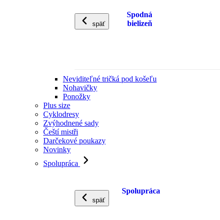
Spodná
bielizeň
späť
Neviditeľné tričká pod košeľu
Nohavičky
Ponožky
Plus size
Cyklodresy
Zvýhodnené sady
Čeští mistři
Darčekové poukazy
Novinky
Spolupráca
Spolupráca
späť