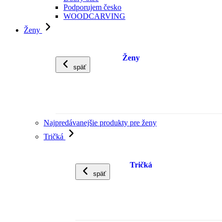
Podporujem česko
WOODCARVING
Ženy
Ženy
späť
Najpredávanejšie produkty pre ženy
Tričká
Tričká
späť