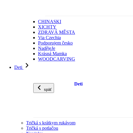
CHINASKI
XICHTY
ZDRAVÁ MĚSTA
Via Czechia
Podporujem česko
NadějeJe
Krásná Mamka
WOODCARVING
Deti
Deti
späť
Tričká s krátkym rukávom
Tričká s potlačou