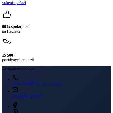
Newsletter
Získajte zľavy len pre prihlásených, buďte informovaní o akciách.
Váš e-mail
PRIHLÁSIŤ SA K ODBERU
Odoslaním súhlasíte sa
spracovaním osobných údajov
.