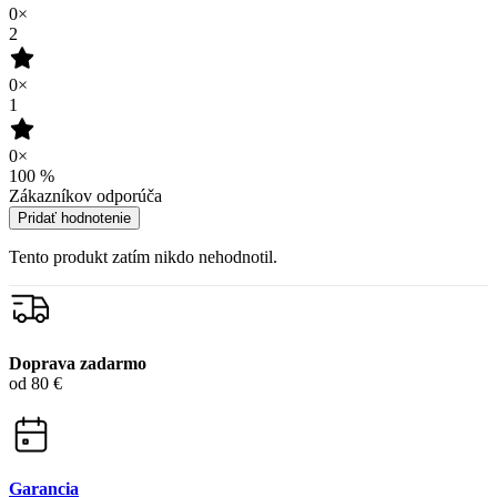
99% spokojnosť
na Heureke
15 500+
pozitívnych recenzií
Zákaznícka podpora
+421 418 777 310
(Po-Pia 9-16)
dotazy@cityzen.sk