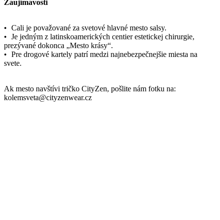
Parametre
Kód
000-CAL/L
produktu
EAN
8595684005998
Veľkosť
L
Farba
Čierná
Zloženie
95% bavlna, 5% elastan
materiálu
Strih
Klasický / Regular | Bez vrecka
Výstrih
Do U
Rukáv
Dlhý
Kľúčové
Nie je vidieť pot | Odolá špine | Znižuje zápach | Silne