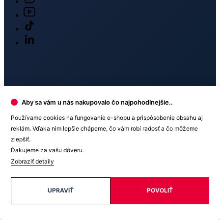
O nákupe
O nás
Doprava
Aby sa vám u nás nakupovalo čo najpohodlnejšie..
Používame cookies na fungovanie e-shopu a prispôsobenie obsahu aj
Platba
reklám. Vďaka nim lepšie chápeme, čo vám robí radosť a čo môžeme
zlepšiť.
Ďakujeme za vašu dôveru.
Zobraziť detaily
V médiách
UPRAVIŤ
POVOLIŤ
Ocenenie