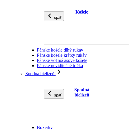
Košele
späť
Pánske košele dlhý rukáv
Pánske košele krátky rukáv
Pánske voľnočasové košele
Pánske neviditeľné tričká
Spodná bielizeň
Spodná
bielizeň
späť
Boxerky