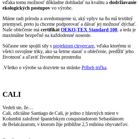
• Cali je považované za svetové hlavné mesto salsy.
• Je jedným z latinskoamerických centier estetickej chirurgie,
prezývané dokonca „Mesto krásy“.
• Pre drogové kartely patrí medzi najnebezpečnejšie miesta na
svete.
Ak mesto navštívi tričko CityZen, pošlite nám fotku na:
kolemsveta@cityzenwear.cz