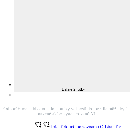
Pánske tričko
čierne L
AJ V PLUS SIZE
(
6 hodnotenie
)
Nie je vidieť pot
Odolá špine
Znižuje zápach
Silne saje
Rýchlo schne
95% Prémiová bavlna
Chcete viac elegancie? Viac tepla? Aby ste si mali čo vyhrnúť, než
sa pustíte do ťažkej práce (kľudne pri počítači), sú tu nové pánske
tričká s dlhým rukávom.
O produkte
Farba