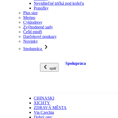
Neviditeľné tričká pod košeľu
Ponožky
Plus size
Merino
Cyklodresy
Zvýhodnené sady
Čeští mistři
Darčekové poukazy
Novinky
Spolupráca
Spolupráca
späť
CHINASKI
XICHTY
ZDRAVÁ MĚSTA
Via Czechia
Dobrý otec