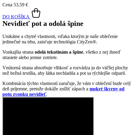
Strih do chladnejších dní
Tričko s dlhými rukávmi sa hodí presne na tie dni, keď už vonku
začína byť chladno, ale stále sa vám nechce obliekať mikina.
CALI sme ušili tak, aby bolo dostatočné dlhé a neťahalo vám na
chrbát ani na brucho. O príjemný pocit na tele, priedušnosť a
pohodlie sa postará prémiová bavlna. Vďaka elastanu prilieha na
telo, takže sa dá jednoducho zastrčiť do nohavíc bez toho, aby vám
vytváralo nepekné ohyby.
Naozaj to funguje
To, že naša technológia skutočne funguje, potvrdzujú výskumy z
laboratórií a viac než
150-tisíc spokojných zákazníkov
.
Medzi prvými naše oblečenie skúmala Technická univerzita v
Liberci, ktorá svojimi
výsledkami pozitívne tvrdenie o technológii