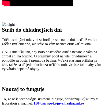
podčiarkla. Následne výskumné
centrum CEITEC analyzovalo
odparovanie vlhkosti
a potvrdilo, že oblečenie je
skvelo
priedušné
.
Tiež sme si dali zmerať, či oblečenie CityZen chráni pokožku pred
slnečným žiarením. V teste sme prešli a dokonca
získali UPF 50+
.
O našom príbehu, technológii a oblečení informujú aj médiá. Výber
zmienok sme pre vás zhromaždili v článku „
Napísali o nás
“.
Pridané hodnoty oblečenia
Všetko oblečenie CityZen
šijeme v Českej republike a na
Slovensku
.
Dávame si záležať na tom, aby sme všetko od prvej nitky vyrábali u
nás a podporovali tak miestny textilný priemysel. Zároveň máme
vďaka tomu možnosť dôkladne dohliadať na kvalitu a
dodržiavanie
ekologických postupov
vo výrobe.