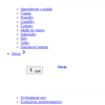
Starostlivosť o prádlo
Čiapka
Ponožky
Gumičky
Čelenky
Mašle do vlasov
Nákrčníky
Šály
Tašky
Darčekové balenie
Akcia
Akcia
späť
Zvýhodnené sety
Exkluzívne predobjednávky