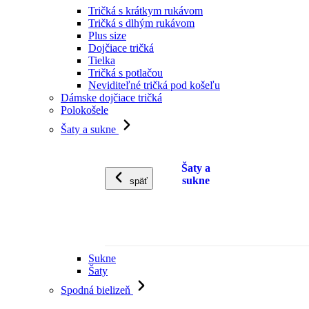
Tričká s krátkym rukávom
Tričká s dlhým rukávom
Plus size
Dojčiace tričká
Tielka
Tričká s potlačou
Neviditeľné tričká pod košeľu
Dámske dojčiace tričká
Polokošele
Šaty a sukne
Šaty a
sukne
späť
Sukne
Šaty
Spodná bielizeň