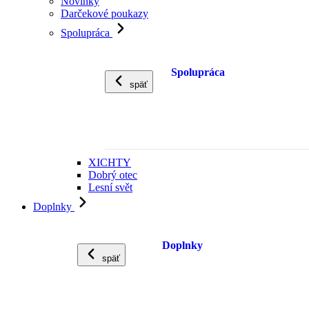
Novinky
Darčekové poukazy
Spolupráca
Spolupráca
späť
XICHTY
Dobrý otec
Lesní svět
Doplnky
Doplnky
späť