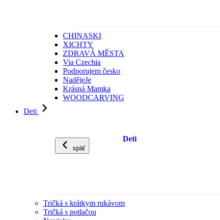
CHINASKI
XICHTY
ZDRAVÁ MĚSTA
Via Czechia
Podporujem česko
NadějeJe
Krásná Mamka
WOODCARVING
Deti
Deti
späť
Tričká s krátkym rukávom
Tričká s potlačou