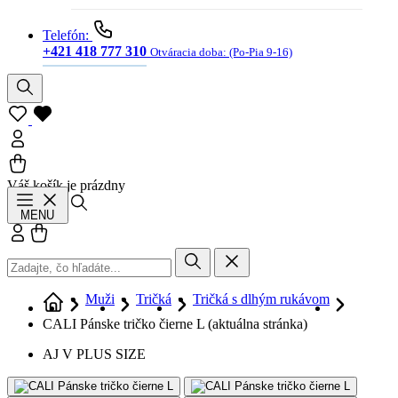
Telefón:
+421 418 777 310
Otváracia doba:
(Po-Pia 9-16)
Váš košík je prázdny
Hľadať
MENU
Prihlásiť sa
Košík
Muži
Tričká
Tričká s dlhým rukávom
CALI Pánske tričko čierne L
(aktuálna stránka)
AJ V PLUS SIZE