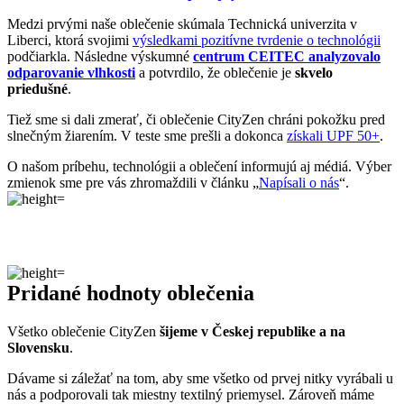
Máme radi prírodu a uvedomujeme si, aký vplyv na ňu má textilný
priemysel, preto ju chceme podporovať a dávať jej možnosť dýchať.
Naše oblečenie má
certifikát
OEKO-TEX Standard 100
, a teda je
maximálne bezpečné na každodenné nosenie.
Súčasne sme spojili sily s
projektom clevercare
, vďaka ktorému si
všetci osvojíme triky, ako sa šetrne starať o oblečenie, predĺžiť jeho
životnosť a uľaviť životnému prostrediu
.Všetko o výrobe sa dozviete na stránke
Príbeh trička
.
CALI
Vedeli ste, že…
Cali, oficiálne Santiago de Cali, je jedno z hlavných miest v
Kolumbii založené španielskym conquistadorom Sebastiánom
de Belalcázarom, v ktorom žije približne 2,5 milióna obyvateľov.
Zaujímavosti