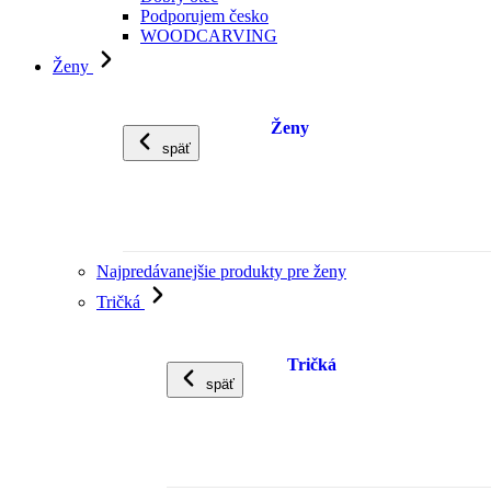
Podporujem česko
WOODCARVING
Ženy
Ženy
späť
Najpredávanejšie produkty pre ženy
Tričká
Tričká
späť