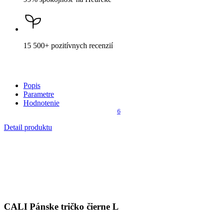
DO KOŠÍKA
Nevidieť pot a odolá špine
Unikátne a chytré vlastnosti, vďaka ktorým je naše oblečenie
jedinečné na trhu, zaisťuje technológia CityZen®.
Vonkajšia strana
odolá tekutinám a špine
, všetko z nej ihneď
strasiete alebo jemne zotriete.
Vnútorná strana absorbuje vlhkosť a rozvádza ju do väčšej plochy
než bežná textília, aby látka nechladila a pot sa rýchlejšie odparil.
Kombinácia týchto vlastností zaručuje, že vám v oblečení bude celý
deň príjemne, pretože dokáže znížiť zápach a
mokré škvrny od
potu zvonku nevidieť
.