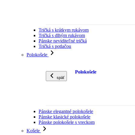
Tričká s krátkym rukávom
Tričká s dlhým rukávom
Pánske neviditeľné tričká
Tričká s potlačou
Polokošele
Polokošele
späť
Pánske elegantné polokošele
Pánske klasické polokošele
Pánske polokošele s vreckom
Košele