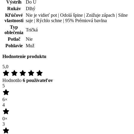
0×
1
0×
100
%
Zákazníkov odporúča
Pridať hodnotenie
Tento produkt zatím nikdo nehodnotil.
Doprava zadarmo
od 80 €
Garancia
vrátenia peňazí