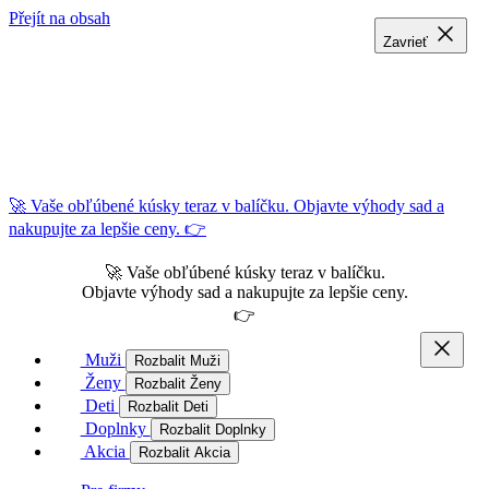
Přejít na obsah
Zavrieť
Zavrieť
Zavrieť
🚀 Vaše obľúbené kúsky teraz v balíčku. Objavte výhody sad a
nakupujte za lepšie ceny. 👉
🚀 Vaše obľúbené kúsky teraz v balíčku.
Objavte výhody sad a nakupujte za lepšie ceny.
👉
Muži
Rozbalit Muži
Ženy
Rozbalit Ženy
Deti
Rozbalit Deti
Doplnky
Rozbalit Doplnky
Akcia
Rozbalit Akcia