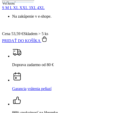
15 500+
pozitívnych recenzií
Popis
Parametre
Hodnotenie
6
Detail produktu
CALI
Pánske tričko čierne L
Cena
53,59 €