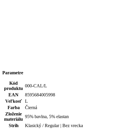
vlastnosti
saje | Rýchlo schne | 95% Prémiová bavlna
Typ
Tričká
oblečenia
Potlač
Nie
Pohlavie
Muž
Hodnotenie produktu
5,0
Hodnotilo
6 používateľov
5
6×
4
0×
3
0×
2