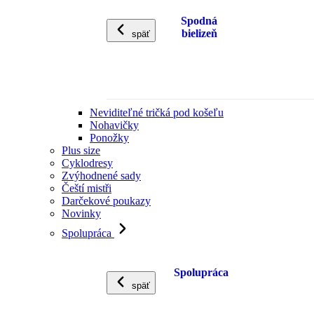
Spodná
bielizeň
späť
Neviditeľné tričká pod košeľu
Nohavičky
Ponožky
Plus size
Cyklodresy
Zvýhodnené sady
Čeští mistři
Darčekové poukazy
Novinky
Spolupráca
Spolupráca
späť