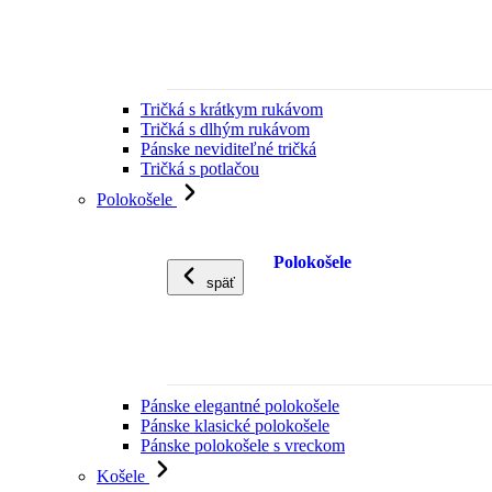
Tričká s krátkym rukávom
Tričká s dlhým rukávom
Pánske neviditeľné tričká
Tričká s potlačou
Polokošele
Polokošele
späť
Pánske elegantné polokošele
Pánske klasické polokošele
Pánske polokošele s vreckom
Košele