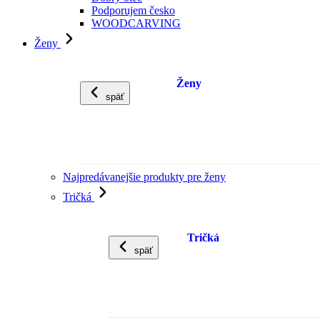
Podporujem česko
WOODCARVING
Ženy
Ženy
späť
Najpredávanejšie produkty pre ženy
Tričká
Tričká
späť