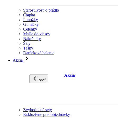
Starostlivosť o prádlo
Čiapka
Ponožky
Gumičky
Čelenky
Mašle do vlasov
Nákrčníky
Šály
Tašky
Darčekové balenie
Akcia
Akcia
späť
Zvýhodnené sety
Exkluzívne predobjednávky