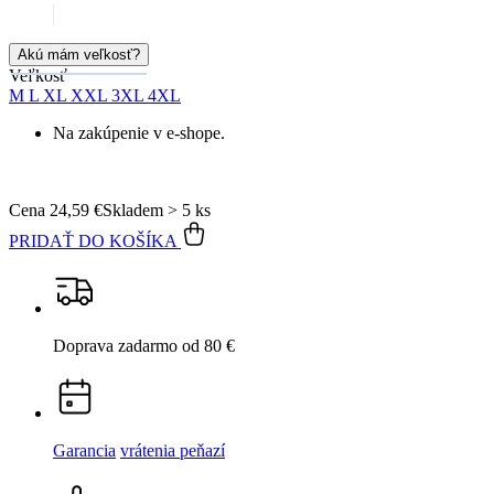
99% spokojnosť
na Heureke
15 500+
pozitívnych recenzií
Popis
Parametre
Hodnotenie
6
Detail produktu
RENNES
Pánske boxerky čierna M