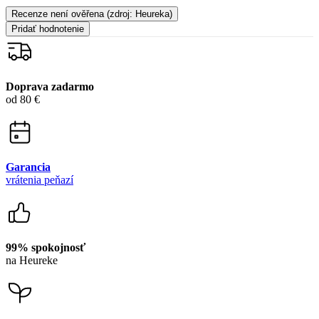
Zákaznícka podpora
+421 418 777 310
(Po-Pia 9-16)
dotazy@cityzen.sk
Newsletter
Získajte zľavy len pre prihlásených, buďte informovaní o akciách.
Váš e-mail