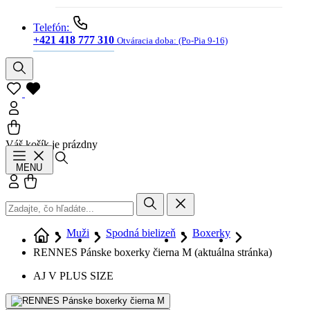
Telefón:
+421 418 777 310
Otváracia doba:
(Po-Pia 9-16)
Váš košík je prázdny
Hľadať
MENU
Prihlásiť sa
Košík
Muži
Spodná bielizeň
Boxerky
RENNES Pánske boxerky čierna M
(aktuálna stránka)
AJ V PLUS SIZE