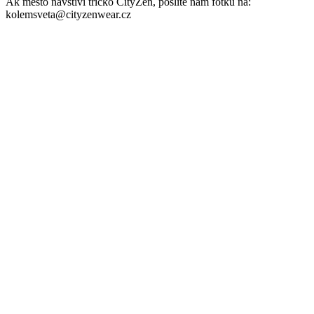
Parametre
Kód
000-RNS/M
produktu
EAN
8595684017427
Veľkosť
M
Farba
Čierná
Zloženie
95% bavlna, 5% elastan
materiálu
Nie je vidieť pot | Odolá špine | Znižuje zápach | Silne
Kľúčové
saje | Rýchlo schne | Antibakteriálne | 95% Prémiová
vlastnosti
bavlna
Pohlavie
Muž
Typ
Spodná bielizeň
oblečenia
Potlač
Nie
Strih
Na telo | Bez vrecka
Hodnotenie produktu
4,8