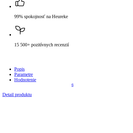
Cena
24,59 €
DO KOŠÍKA
Nevidieť pot a odolá špine
Unikátne a chytré vlastnosti, vďaka ktorým je naše oblečenie
jedinečné na trhu, zaisťuje technológia CityZen®.
Vonkajšia strana
odolá tekutinám a špine
, všetko z nej ihneď
strasiete alebo jemne zotriete.
Vnútorná strana absorbuje vlhkosť a rozvádza ju do väčšej plochy
než bežná textília, aby látka nechladila a pot sa rýchlejšie odparil.
Kombinácia týchto vlastností zaručuje, že vám v oblečení bude celý
deň príjemne, pretože dokáže znížiť zápach a
mokré škvrny od
potu zvonku nevidieť
.