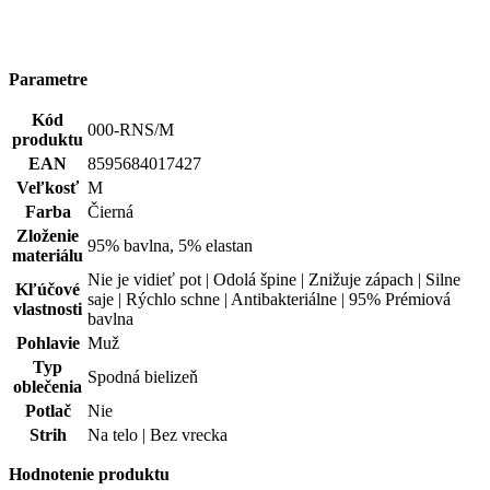
Hodnotilo
6 používateľov
5
5×
4
1×
3
0×
2
0×
1
0×
100
%
Zákazníkov odporúča
Pridať hodnotenie