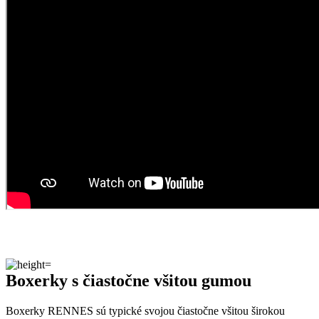
obmedzovať v pohybe.
Dlhšie nohavice sa nevyhŕňajú a vďaka plochému švu neškriabu.
Predná časť je zdvojená, aby na nich nebolo nič vidieť. Boxerkám
sme pridali
antibakteriálnu technológiu
, ktorá aktívne ničí baktérie
a v kombinácii s rýchlym odparovaním vlhkosti znižuje zápach.
Naozaj to funguje
To, že naša technológia skutočne funguje, potvrdzujú výskumy z
laboratórií a viac než
150-tisíc spokojných zákazníkov
.
Medzi prvými naše oblečenie skúmala Technická univerzita v
Liberci, ktorá svojimi
výsledkami pozitívne tvrdenie o technológii
podčiarkla. Následne výskumné
centrum CEITEC analyzovalo
odparovanie vlhkosti
a potvrdilo, že oblečenie je
skvelo
priedušné
.
Tiež sme si dali zmerať, či oblečenie CityZen chráni pokožku pred
slnečným žiarením. V teste sme prešli a dokonca
získali UPF 50+
.
O našom príbehu, technológii a oblečení informujú aj médiá. Výber