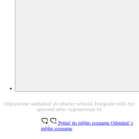
čierna M
AJ V PLUS SIZE
(
6 hodnotenie
)
Nie je vidieť pot
Odolá špine
Znižuje zápach
Silne saje
Rýchlo schne
Antibakteriálne
95% Prémiová bavlna
Noste boxerky, ktoré vás nebudú obmedzovať. RENNES vám
doprajú komfort a skvelo padnúci strih vďaka prémiovej bavlne a
elastanu. Antibakteriálna technológie sa postará o to, aby bolo
všetko v boxerkách maximálne chránené.
O produkte
Farba