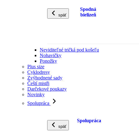
Spodná
bielizeň
späť
Neviditeľné tričká pod košeľu
Nohavičky
Ponožky
Plus size
Cyklodresy
Zvýhodnené sady
Čeští mistři
Darčekové poukazy
Novinky
Spolupráca
Spolupráca
späť