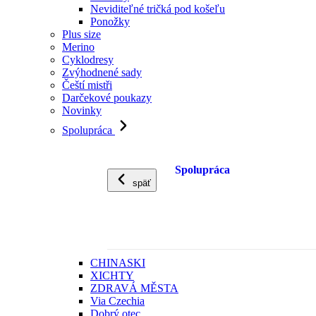
Neviditeľné tričká pod košeľu
Ponožky
Plus size
Merino
Cyklodresy
Zvýhodnené sady
Čeští mistři
Darčekové poukazy
Novinky
Spolupráca
Spolupráca
späť
CHINASKI
XICHTY
ZDRAVÁ MĚSTA
Via Czechia
Dobrý otec