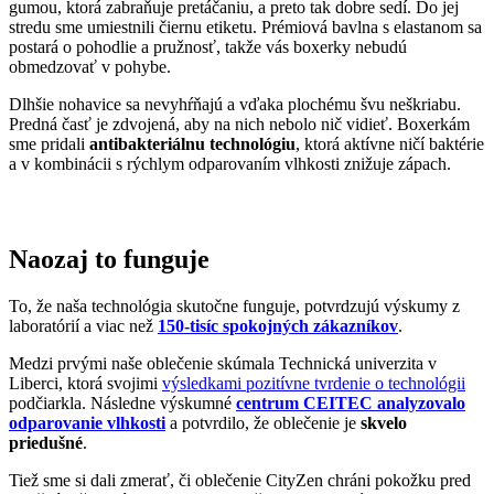
zmienok sme pre vás zhromaždili v článku „
Napísali o nás
“.
Pridané hodnoty oblečenia
Všetko oblečenie CityZen
šijeme v Českej republike a na
Slovensku
.
Dávame si záležať na tom, aby sme všetko od prvej nitky vyrábali u
nás a podporovali tak miestny textilný priemysel. Zároveň máme
vďaka tomu možnosť dôkladne dohliadať na kvalitu a
dodržiavanie
ekologických postupov
vo výrobe.
Máme radi prírodu a uvedomujeme si, aký vplyv na ňu má textilný
priemysel, preto ju chceme podporovať a dávať jej možnosť dýchať.
Naše oblečenie má
certifikát
OEKO-TEX Standard 100
, a teda je
maximálne bezpečné na každodenné nosenie.
Súčasne sme spojili sily s
projektom clevercare
, vďaka ktorému si
všetci osvojíme triky, ako sa šetrne starať o oblečenie, predĺžiť jeho
životnosť a uľaviť životnému prostrediu