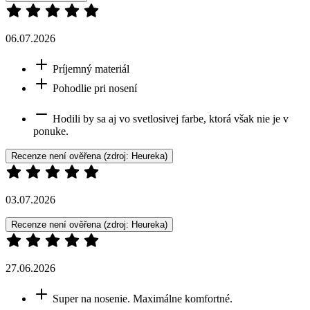
Doprava zadarmo
od 80 €
Garancia
vrátenia peňazí
99% spokojnosť
na Heureke
15 500+
pozitívnych recenzií