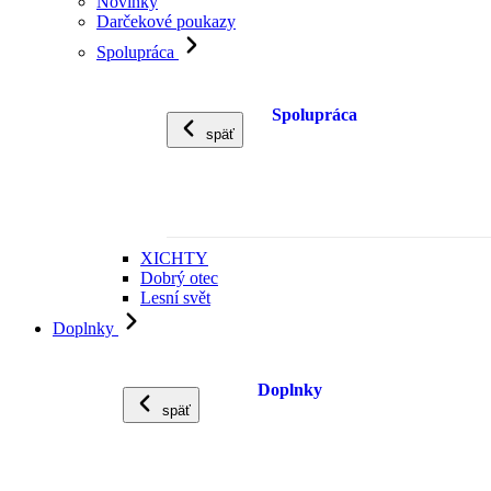
Novinky
Darčekové poukazy
Spolupráca
Spolupráca
späť
XICHTY
Dobrý otec
Lesní svět
Doplnky
Doplnky
späť