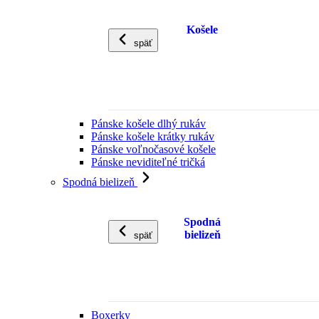
Košele
späť
Pánske košele dlhý rukáv
Pánske košele krátky rukáv
Pánske voľnočasové košele
Pánske neviditeľné tričká
Spodná bielizeň
Spodná
bielizeň
späť
Boxerky