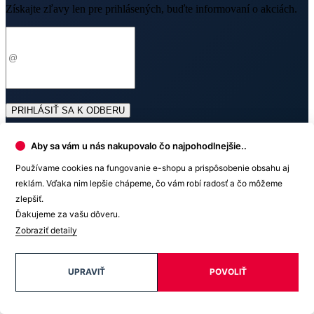
Platba
V médiách
Ocenenie
Aby sa vám u nás nakupovalo čo najpohodlnejšie..
Používame cookies na fungovanie e-shopu a prispôsobenie obsahu aj
© 2026 CityZen
reklám. Vďaka nim lepšie chápeme, čo vám robí radosť a čo môžeme
| vytvoril
emorfiq
zlepšiť.
Zavrieť
Ďakujeme za vašu dôveru.
Zobraziť detaily
Tabuľka veľkostí
RENNES Pánske boxerky
UPRAVIŤ
POVOLIŤ
Veľkosť
(A)
(B)
M
30 cm
33 cm