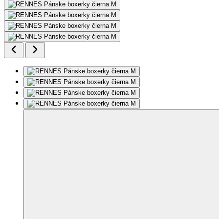
Odporúčame nahliadnuť do tabuľky veľkostí. Fotografie môžu byť
upravené alebo vygenerované AI.
Pridať do môjho zoznamu
Odstrániť z
môjho zoznamu
RENNES
Pánske boxerky