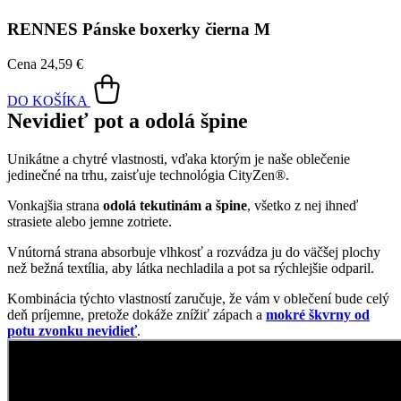
Boxerky s čiastočne všitou gumou
Boxerky RENNES sú typické svojou čiastočne všitou širokou
gumou, ktorá zabraňuje pretáčaniu, a preto tak dobre sedí. Do jej
stredu sme umiestnili čiernu etiketu. Prémiová bavlna s elastanom sa
postará o pohodlie a pružnosť, takže vás boxerky nebudú