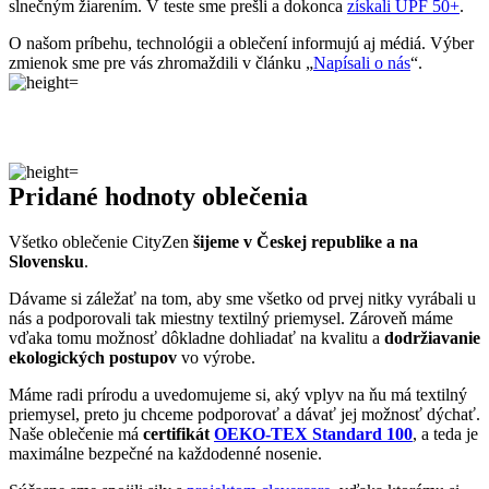
.Všetko o výrobe sa dozviete na stránke
Príbeh trička
.
RENNES
Vedeli ste, že…
Rennes je mesto v severozápadnom Francúzsku a ide o
najdôležitejšie mesto v Bretónsku, ktorého história siaha až do čias
Keltov.
Zaujímavosti
• Veľkú časť historického centra zničil v roku 1720 požiar, ktorý
vypukol po nešťastnej náhode v domácnosti.
• Koná sa tu množstvo festivalov – napríklad Les Trans Musicales,
jeden z najznámejších európskych hudobných festivalov
zameraných na nové hudobné talenty.
• V Rennes sa nachádza jeden z najstarších tlačených dokumentov,
ktoré sa kedy objavili v Európe – kalendár z roku 1470.
Ak mesto navštívi tričko CityZen, pošlite nám fotku na:
kolemsveta@cityzenwear.cz