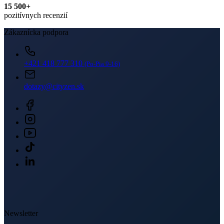
PRIHLÁSIŤ SA K ODBERU
Odoslaním súhlasíte sa
spracovaním osobných údajov
.
O nákupe
O nás
Doprava