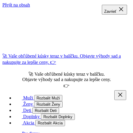
Přejít na obsah
Zavrieť
Zavrieť
Zavrieť
🚀 Vaše obľúbené kúsky teraz v balíčku. Objavte výhody sad a
nakupujte za lepšie ceny. 👉
🚀 Vaše obľúbené kúsky teraz v balíčku.
Objavte výhody sad a nakupujte za lepšie ceny.
👉
Muži
Rozbalit Muži
Ženy
Rozbalit Ženy
Deti
Rozbalit Deti
Doplnky
Rozbalit Doplnky
Akcia
Rozbalit Akcia