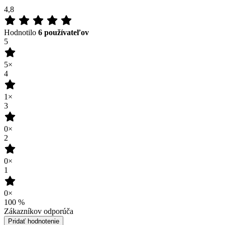
06.07.2026
Príjemný materiál
Pohodlie pri nosení
Hodili by sa aj vo svetlosivej farbe, ktorá však nie je v
ponuke.
Recenze není ověřena
(zdroj: Heureka)
03.07.2026
Recenze není ověřena
(zdroj: Heureka)
27.06.2026
Super na nosenie. Maximálne komfortné.
Recenze není ověřena
(zdroj: Heureka)
Pridať hodnotenie