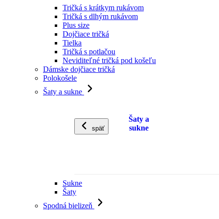
Tričká s krátkym rukávom
Tričká s dlhým rukávom
Plus size
Dojčiace tričká
Tielka
Tričká s potlačou
Neviditeľné tričká pod košeľu
Dámske dojčiace tričká
Polokošele
Šaty a sukne
Šaty a
sukne
späť
Sukne
Šaty
Spodná bielizeň