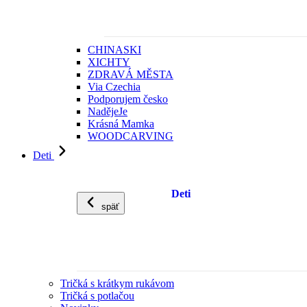
CHINASKI
XICHTY
ZDRAVÁ MĚSTA
Via Czechia
Podporujem česko
NadějeJe
Krásná Mamka
WOODCARVING
Deti
Deti
späť
Tričká s krátkym rukávom
Tričká s potlačou