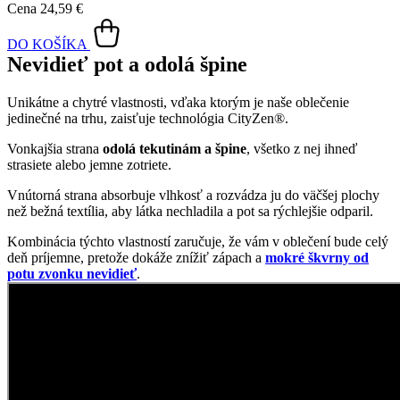
Cena
24,59 €
DO KOŠÍKA
Nevidieť pot a odolá špine
Unikátne a chytré vlastnosti, vďaka ktorým je naše oblečenie
jedinečné na trhu, zaisťuje technológia CityZen®.
Vonkajšia strana
odolá tekutinám a špine
, všetko z nej ihneď
strasiete alebo jemne zotriete.
Vnútorná strana absorbuje vlhkosť a rozvádza ju do väčšej plochy
než bežná textília, aby látka nechladila a pot sa rýchlejšie odparil.
Kombinácia týchto vlastností zaručuje, že vám v oblečení bude celý
deň príjemne, pretože dokáže znížiť zápach a
mokré škvrny od
potu zvonku nevidieť
.