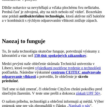
Dlhšie nohavice sa nevyhŕňajú a vďaka plochému švu neškriabu.
Predná časť je zdvojená, aby na nich nebolo nič vidieť. Boxerkám
sme pridali
antibakteriálnu technológiu
, ktorá aktívne ničí baktérie
a v kombinácii s rýchlym odparovaním vlhkosti znižuje zápach.
Naozaj to funguje
To, že naša technológia skutočne funguje, potvrdzujú výskumy z
laboratórií a viac než
150-tisíc spokojných zákazníkov
.
Medzi prvými naše oblečenie skúmala Technická univerzita v
Liberci, ktorá svojimi
výsledkami pozitívne tvrdenie o technológii
podčiarkla. Následne výskumné
centrum CEITEC analyzovalo
odparovanie vlhkosti
a potvrdilo, že oblečenie je
skvelo
priedušné
.
Tiež sme si dali zmerať, či oblečenie CityZen chráni pokožku pred
slnečným žiarením. V teste sme prešli a dokonca
získali UPF 50+
.
O našom príbehu, technológii a oblečení informujú aj médiá. Výber
zmienok sme pre vás zhromaždili v článku „
Napísali o nás
“.