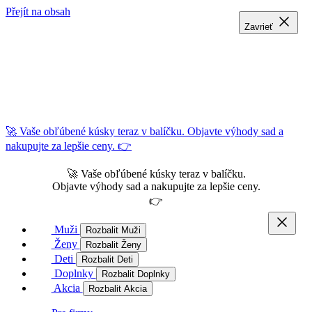
Přejít na obsah
Zavrieť
Zavrieť
Zavrieť
🚀 Vaše obľúbené kúsky teraz v balíčku. Objavte výhody sad a
nakupujte za lepšie ceny. 👉
🚀 Vaše obľúbené kúsky teraz v balíčku.
Objavte výhody sad a nakupujte za lepšie ceny.
👉
Muži
Rozbalit Muži
Ženy
Rozbalit Ženy
Deti
Rozbalit Deti
Doplnky
Rozbalit Doplnky
Akcia
Rozbalit Akcia