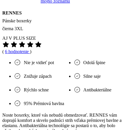
môjho zoznamu
RENNES
Pánske boxerky
čierna 3XL
AJ V PLUS SIZE
(
6 hodnotenie
)
Nie je vidieť pot
Odolá špine
Znižuje zápach
Silne saje
Rýchlo schne
Antibakteriálne
95% Prémiová bavlna
Noste boxerky, ktoré vás nebudú obmedzovať. RENNES vám
doprajú komfort a skvelo padnúci strih vďaka prémiovej bavlne a
elastanu. Antibakteriálna technológie sa postará o to, aby bolo