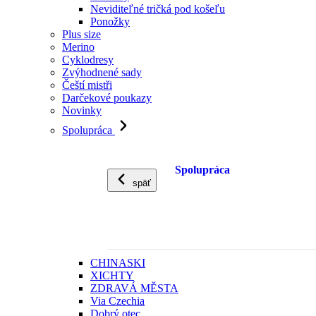
Neviditeľné tričká pod košeľu
Ponožky
Plus size
Merino
Cyklodresy
Zvýhodnené sady
Čeští mistři
Darčekové poukazy
Novinky
Spolupráca
Spolupráca
späť
CHINASKI
XICHTY
ZDRAVÁ MĚSTA
Via Czechia
Dobrý otec