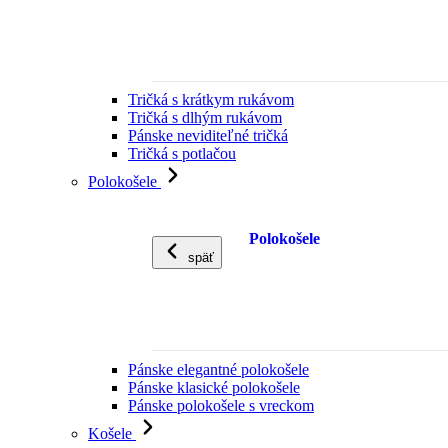
Tričká s krátkym rukávom
Tričká s dlhým rukávom
Pánske neviditeľné tričká
Tričká s potlačou
Polokošele
Polokošele
späť
Pánske elegantné polokošele
Pánske klasické polokošele
Pánske polokošele s vreckom
Košele