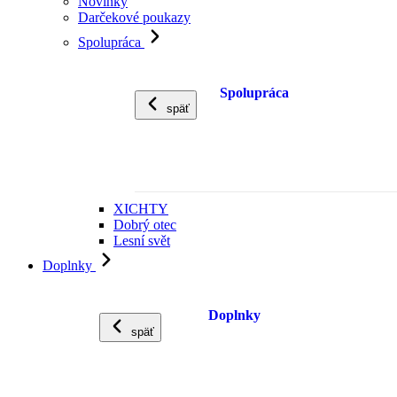
Novinky
Darčekové poukazy
Spolupráca
Spolupráca
späť
XICHTY
Dobrý otec
Lesní svět
Doplnky
Doplnky
späť