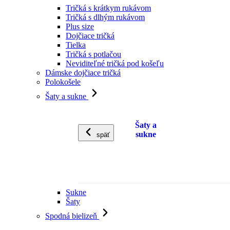
Tričká s krátkym rukávom
Tričká s dlhým rukávom
Plus size
Dojčiace tričká
Tielka
Tričká s potlačou
Neviditeľné tričká pod košeľu
Dámske dojčiace tričká
Polokošele
Šaty a sukne
Šaty a
sukne
späť
Sukne
Šaty
Spodná bielizeň