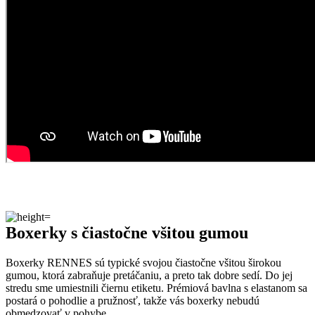
Boxerky s čiastočne všitou gumou
Boxerky RENNES sú typické svojou čiastočne všitou širokou
gumou, ktorá zabraňuje pretáčaniu, a preto tak dobre sedí. Do jej
stredu sme umiestnili čiernu etiketu. Prémiová bavlna s elastanom sa
postará o pohodlie a pružnosť, takže vás boxerky nebudú
obmedzovať v pohybe.