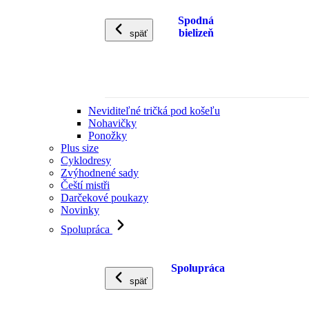
Spodná
bielizeň
späť
Neviditeľné tričká pod košeľu
Nohavičky
Ponožky
Plus size
Cyklodresy
Zvýhodnené sady
Čeští mistři
Darčekové poukazy
Novinky
Spolupráca
Spolupráca
späť