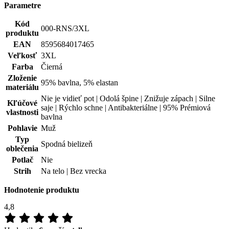
Parametre
Kód
000-RNS/3XL
produktu
EAN
8595684017465
Veľkosť
3XL
Farba
Čierná
Zloženie
95% bavlna, 5% elastan
materiálu
Nie je vidieť pot | Odolá špine | Znižuje zápach | Silne
Kľúčové
saje | Rýchlo schne | Antibakteriálne | 95% Prémiová
vlastnosti
bavlna
Pohlavie
Muž
Typ
Spodná bielizeň
oblečenia
Potlač
Nie
Strih
Na telo | Bez vrecka
Hodnotenie produktu
4,8