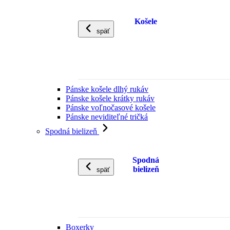
Košele
späť
Pánske košele dlhý rukáv
Pánske košele krátky rukáv
Pánske voľnočasové košele
Pánske neviditeľné tričká
Spodná bielizeň
Spodná
bielizeň
späť
Boxerky