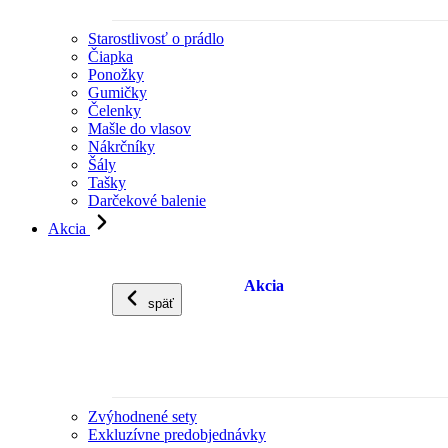
Starostlivosť o prádlo
Čiapka
Ponožky
Gumičky
Čelenky
Mašle do vlasov
Nákrčníky
Šály
Tašky
Darčekové balenie
Akcia
Akcia
späť
Zvýhodnené sety
Exkluzívne predobjednávky