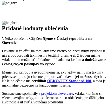
Pridané hodnoty oblečenia
Všetko oblečenie CityZen
šijeme v Českej republike a na
Slovensku
.
Dávame si záležať na tom, aby sme všetko od prvej nitky vyrábali u
nás a podporovali tak miestny textilný priemysel. Zároveň máme
vďaka tomu možnosť dôkladne dohliadať na kvalitu a
dodržiavanie
ekologických postupov
vo výrobe.
Máme radi prírodu a uvedomujeme si, aký vplyv na ňu má textilný
priemysel, preto ju chceme podporovať a dávať jej možnosť dýchať.
Naše oblečenie má
certifikát
OEKO-TEX Standard 100
, a teda je
maximálne bezpečné na každodenné nosenie.
Súčasne sme spojili sily s
projektom clevercare
, vďaka ktorému si
všetci osvojíme triky, ako sa šetrne starať o oblečenie, predĺžiť jeho
životnosť a uľaviť životnému prostrediu