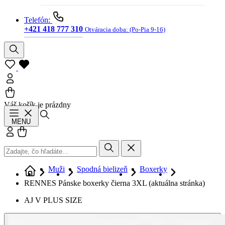
Telefón:
+421 418 777 310
Otváracia doba:
(Po-Pia 9-16)
Váš košík je prázdny
Hľadať
MENU
Prihlásiť sa
Košík
Muži
Spodná bielizeň
Boxerky
RENNES Pánske boxerky čierna 3XL
(aktuálna stránka)
AJ V PLUS SIZE