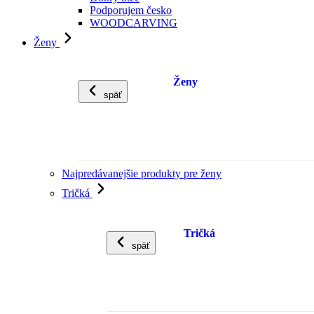
Podporujem česko
WOODCARVING
Ženy
Ženy
späť
Najpredávanejšie produkty pre ženy
Tričká
Tričká
späť