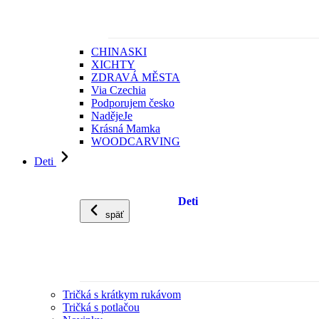
CHINASKI
XICHTY
ZDRAVÁ MĚSTA
Via Czechia
Podporujem česko
NadějeJe
Krásná Mamka
WOODCARVING
Deti
Deti
späť
Tričká s krátkym rukávom
Tričká s potlačou