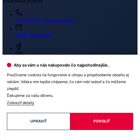
Zákaznícka podpora
+421 418 777 310
(Po-Pia 9-16)
dotazy@cityzen.sk
Aby sa vám u nás nakupovalo čo najpohodlnejšie..
Používame cookies na fungovanie e-shopu a prispôsobenie obsahu aj
reklám. Vďaka nim lepšie chápeme, čo vám robí radosť a čo môžeme
zlepšiť.
Ďakujeme za vašu dôveru.
Zobraziť detaily
Newsletter
UPRAVIŤ
POVOLIŤ
Získajte zľavy len pre prihlásených, buďte informovaní o akciách.
Váš e-mail