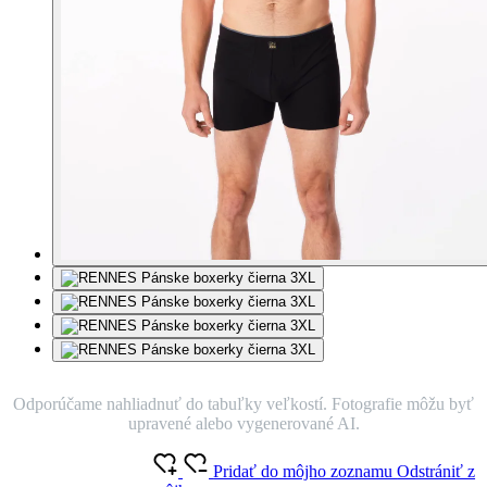
Odporúčame nahliadnuť do tabuľky veľkostí. Fotografie môžu byť
upravené alebo vygenerované AI.
Pridať do môjho zoznamu
Odstrániť z