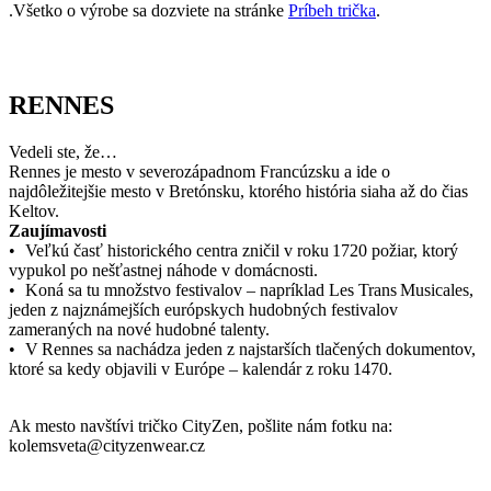
.Všetko o výrobe sa dozviete na stránke
Príbeh trička
.
RENNES
Vedeli ste, že…
Rennes je mesto v severozápadnom Francúzsku a ide o
najdôležitejšie mesto v Bretónsku, ktorého história siaha až do čias
Keltov.
Zaujímavosti
• Veľkú časť historického centra zničil v roku 1720 požiar, ktorý
vypukol po nešťastnej náhode v domácnosti.
• Koná sa tu množstvo festivalov – napríklad Les Trans Musicales,
jeden z najznámejších európskych hudobných festivalov
zameraných na nové hudobné talenty.
• V Rennes sa nachádza jeden z najstarších tlačených dokumentov,
ktoré sa kedy objavili v Európe – kalendár z roku 1470.
Ak mesto navštívi tričko CityZen, pošlite nám fotku na:
kolemsveta@cityzenwear.cz