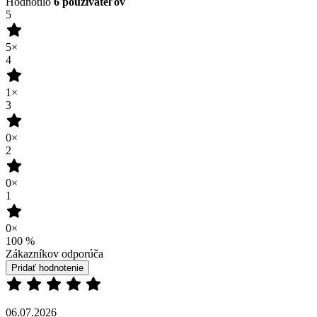
Hodnotilo
6 používateľov
5
5×
4
1×
3
0×
2
0×
1
0×
100
%
Zákazníkov odporúča
Pridať hodnotenie
06.07.2026