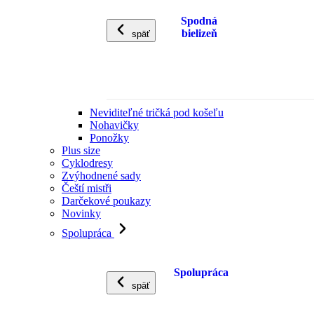
Spodná
bielizeň
späť
Neviditeľné tričká pod košeľu
Nohavičky
Ponožky
Plus size
Cyklodresy
Zvýhodnené sady
Čeští mistři
Darčekové poukazy
Novinky
Spolupráca
Spolupráca
späť