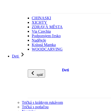
CHINASKI
XICHTY
ZDRAVÁ MĚSTA
Via Czechia
Podporujem česko
NadějeJe
Krásná Mamka
WOODCARVING
Deti
Deti
späť
Tričká s krátkym rukávom
Tričká s potlačou