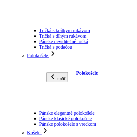
Tričká s krátkym rukávom
Tričká s dlhým rukávom
Pánske neviditeľné tričká
Tričká s potlačou
Polokošele
Polokošele
späť
Pánske elegantné polokošele
Pánske klasické polokošele
Pánske polokošele s vreckom
Košele