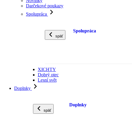
Novinky
Darčekové poukazy
Spolupráca
Spolupráca
späť
XICHTY
Dobrý otec
Lesní svět
Doplnky
Doplnky
späť