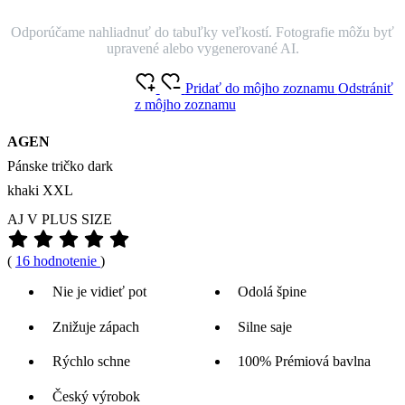
Odporúčame nahliadnuť do tabuľky veľkostí. Fotografie môžu byť
upravené alebo vygenerované AI.
Pridať do môjho zoznamu
Odstrániť
z môjho zoznamu
AGEN
Pánske tričko dark
khaki XXL
AJ V PLUS SIZE
(
16 hodnotenie
)
Nie je vidieť pot
Odolá špine
Znižuje zápach
Silne saje
Rýchlo schne
100% Prémiová bavlna
Český výrobok