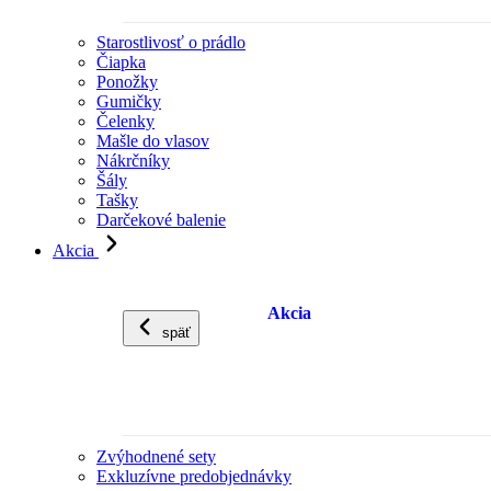
Starostlivosť o prádlo
Čiapka
Ponožky
Gumičky
Čelenky
Mašle do vlasov
Nákrčníky
Šály
Tašky
Darčekové balenie
Akcia
Akcia
späť
Zvýhodnené sety
Exkluzívne predobjednávky