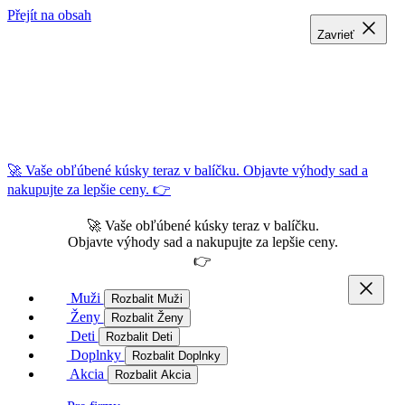
Přejít na obsah
Zavrieť
Zavrieť
Zavrieť
🚀 Vaše obľúbené kúsky teraz v balíčku. Objavte výhody sad a
nakupujte za lepšie ceny. 👉
🚀 Vaše obľúbené kúsky teraz v balíčku.
Objavte výhody sad a nakupujte za lepšie ceny.
👉
Muži
Rozbalit Muži
Ženy
Rozbalit Ženy
Deti
Rozbalit Deti
Doplnky
Rozbalit Doplnky
Akcia
Rozbalit Akcia