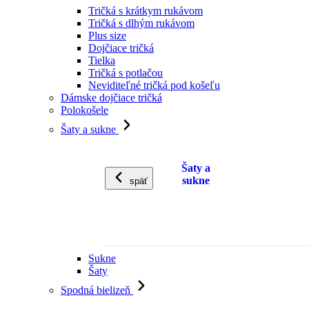
Tričká s krátkym rukávom
Tričká s dlhým rukávom
Plus size
Dojčiace tričká
Tielka
Tričká s potlačou
Neviditeľné tričká pod košeľu
Dámske dojčiace tričká
Polokošele
Šaty a sukne
Šaty a
sukne
späť
Sukne
Šaty
Spodná bielizeň