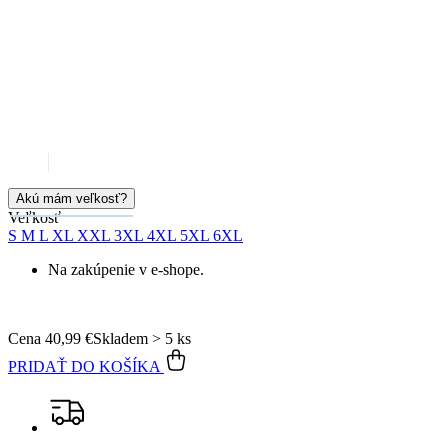
Akú mám veľkosť?
Veľkosť
S
M
L
XL
XXL
3XL
4XL
5XL
6XL
Na zakúpenie v e-shope.
Cena
40,99 €
Skladem > 5 ks
PRIDAŤ DO KOŠÍKA
Doprava zadarmo
od 80 €
Garancia
vrátenia peňazí