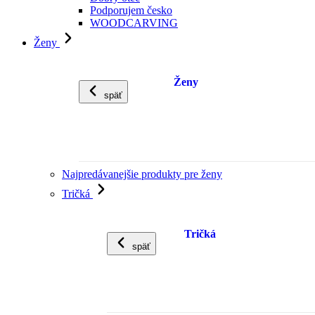
Podporujem česko
WOODCARVING
Ženy
Ženy
späť
Najpredávanejšie produkty pre ženy
Tričká
Tričká
späť