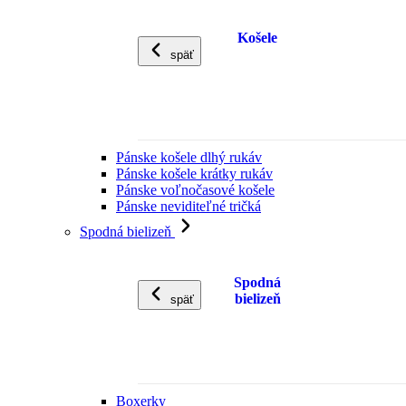
Košele
späť
Pánske košele dlhý rukáv
Pánske košele krátky rukáv
Pánske voľnočasové košele
Pánske neviditeľné tričká
Spodná bielizeň
Spodná
bielizeň
späť
Boxerky