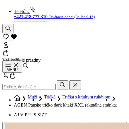
Telefón:
+421 418 777 310
Otváracia doba:
(Po-Pia 9-16)
Váš košík je prázdny
Hľadať
MENU
Prihlásiť sa
Košík
Muži
Tričká
Tričká s krátkym rukávom
AGEN Pánske tričko dark khaki XXL
(aktuálna stránka)
AJ V PLUS SIZE