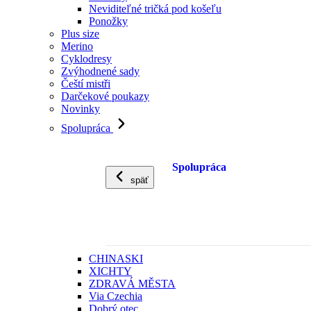
Neviditeľné tričká pod košeľu
Ponožky
Plus size
Merino
Cyklodresy
Zvýhodnené sady
Čeští mistři
Darčekové poukazy
Novinky
Spolupráca
Spolupráca
späť
CHINASKI
XICHTY
ZDRAVÁ MĚSTA
Via Czechia
Dobrý otec