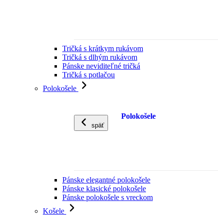
Tričká s krátkym rukávom
Tričká s dlhým rukávom
Pánske neviditeľné tričká
Tričká s potlačou
Polokošele
Polokošele
späť
Pánske elegantné polokošele
Pánske klasické polokošele
Pánske polokošele s vreckom
Košele