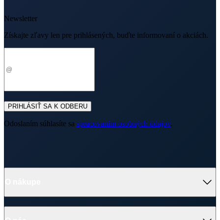
Newsletter
Získajte zľavy len pre prihlásených, buďte informovaní o akciách.
Váš e-mail
PRIHLÁSIŤ SA K ODBERU
Odoslaním súhlasíte sa
spracovaním osobných údajov
.
O nákupe
Výhody oblečenia CityZen
Partnerské predajne