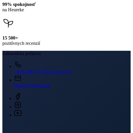
99% spokojnosť
na Heureke
15 500+
pozitívnych recenzií
Zákaznícka podpora
+421 418 777 310
(Po-Pia 9-16)
dotazy@cityzen.sk