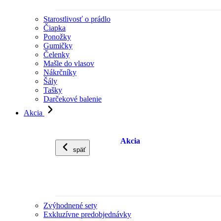
Starostlivosť o prádlo
Čiapka
Ponožky
Gumičky
Čelenky
Mašle do vlasov
Nákrčníky
Šály
Tašky
Darčekové balenie
Akcia
Akcia
späť
Zvýhodnené sety
Exkluzívne predobjednávky