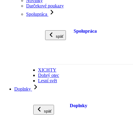
Novinky
Darčekové poukazy
Spolupráca
Spolupráca
späť
XICHTY
Dobrý otec
Lesní svět
Doplnky
Doplnky
späť