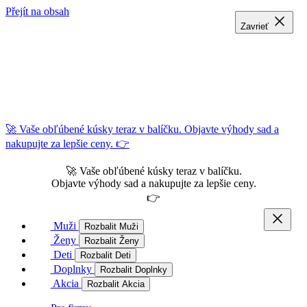
Přejít na obsah
Zavrieť
Zavrieť
Zavrieť
🚀 Vaše obľúbené kúsky teraz v balíčku. Objavte výhody sad a
nakupujte za lepšie ceny. 👉
🚀 Vaše obľúbené kúsky teraz v balíčku.
Objavte výhody sad a nakupujte za lepšie ceny.
👉
Muži
Rozbalit Muži
Ženy
Rozbalit Ženy
Deti
Rozbalit Deti
Doplnky
Rozbalit Doplnky
Akcia
Rozbalit Akcia