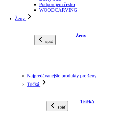
Podporujem česko
WOODCARVING
Ženy
Ženy
späť
Najpredávanejšie produkty pre ženy
Tričká
Tričká
späť