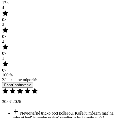
13×
4
0×
3
0×
2
0×
1
0×
100
%
Zákazníkov odporúča
Pridať hodnotenie
30.07.2026
Neviditeľné tričko pod košeľou. Košeľu môžem mať na
sebe aj keď je vonku tridsať stupňov a bude stále suchá.