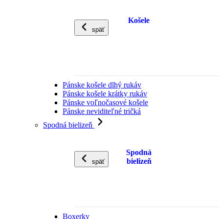
Košele
späť
Pánske košele dlhý rukáv
Pánske košele krátky rukáv
Pánske voľnočasové košele
Pánske neviditeľné tričká
Spodná bielizeň
Spodná
bielizeň
späť
Boxerky