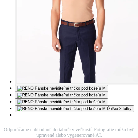
Ďalšie 2 fotky
Odporúčame nahliadnuť do tabuľky veľkostí. Fotografie môžu byť
upravené alebo vygenerované AI.