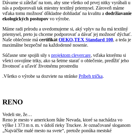
Dávame si záležať na tom, aby sme všetko od prvej nitky vyrábali u
nás a podporovali tak miestny textilný priemysel. Zároveň máme
vďaka tomu možnosť dôkladne dohliadať na kvalitu a
dodržiavanie
ekologických postupov
vo výrobe.
Máme radi prírodu a uvedomujeme si, aký vplyv na ňu má textilný
priemysel, preto ju chceme podporovať a dávať jej možnosť dýchať.
Naše oblečenie má
certifikát
OEKO-TEX Standard 100
, a teda je
maximálne bezpečné na každodenné nosenie.
Súčasne sme spojili sily s
projektom clevercare
, vďaka ktorému si
všetci osvojíme triky, ako sa šetrne starať o oblečenie, predĺžiť jeho
životnosť a uľaviť životnému prostrediu
.Všetko o výrobe sa dozviete na stránke
Príbeh trička
.
RENO
Vedeli ste, že…
Reno je mesto v americkom štáte Nevada, ktoré sa nachádza vo
výške 1 373 m n. m. v údolí rieky Truckee. Je označované sloganom
„Najväčšie malé mesto na svete“, pretože ponúka mestské