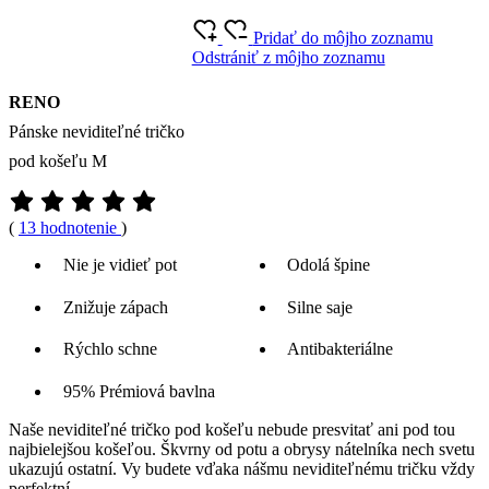
Pridať do môjho zoznamu
Odstrániť z môjho zoznamu
RENO
Pánske neviditeľné tričko
pod košeľu M
(
13 hodnotenie
)
Nie je vidieť pot
Odolá špine
Znižuje zápach
Silne saje
Rýchlo schne
Antibakteriálne
95% Prémiová bavlna
Naše neviditeľné tričko pod košeľu nebude presvitať ani pod tou
najbielejšou košeľou. Škvrny od potu a obrysy nátelníka nech svetu
ukazujú ostatní. Vy budete vďaka nášmu neviditeľnému tričku vždy
perfektní.