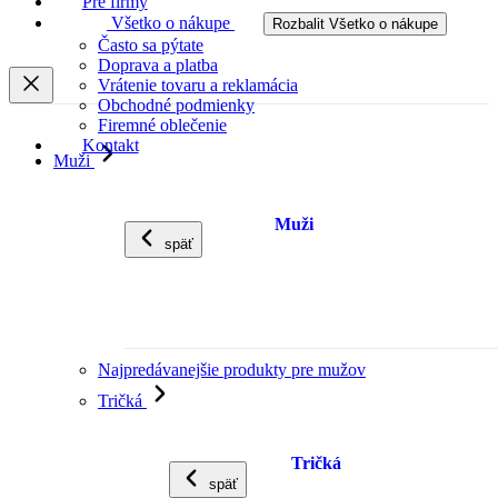
Pre firmy
Všetko o nákupe
Rozbalit Všetko o nákupe
Často sa pýtate
Doprava a platba
Vrátenie tovaru a reklamácia
Obchodné podmienky
Firemné oblečenie
Kontakt
Muži
Muži
späť
Najpredávanejšie produkty pre mužov
Tričká
Tričká
späť