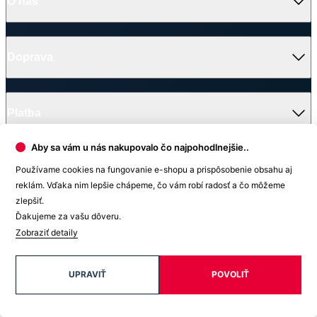
O nás
Často sa pýtate
Doprava a platba
Darčekové poukazy
Kontakt
Vrátenie tovaru a reklamácia
Blog
Doprava
Obchodné podmienky
Firemné oblečenie
Ochrana súkromia
Pre B2B
Ako vyrábame chytré oblečenie
Ako vzniklo české chytré oblečenie CityZen
Platba
Aby sa vám u nás nakupovalo čo najpohodlnejšie..
V médiách
Používame cookies na fungovanie e-shopu a prispôsobenie obsahu aj
reklám. Vďaka nim lepšie chápeme, čo vám robí radosť a čo môžeme
zlepšiť.
Ďakujeme za vašu dôveru.
Ocenenie
Zobraziť detaily
© 2026 CityZen
| vytvoril
emorfiq
UPRAVIŤ
POVOLIŤ
Zavrieť
Tabuľka veľkostí