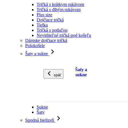
Tričká s krátkym rukávom
Tričká s dlhým rukávom
Plus size
Dojčiace tričká
Tielka
Tričká s potlačou
Neviditeľné tričká pod košeľu
Dámske dojčiace tričká
Polokošele
Šaty a sukne
Šaty a
sukne
späť
Sukne
Šaty
Spodná bielizeň