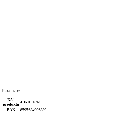
Parametre
Kód
410-REN/M
produktu
EAN
8595684006889