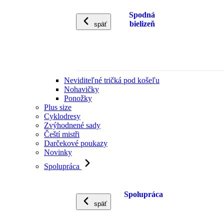
Spodná
bielizeň
späť
Neviditeľné tričká pod košeľu
Nohavičky
Ponožky
Plus size
Cyklodresy
Zvýhodnené sady
Čeští mistři
Darčekové poukazy
Novinky
Spolupráca
Spolupráca
späť