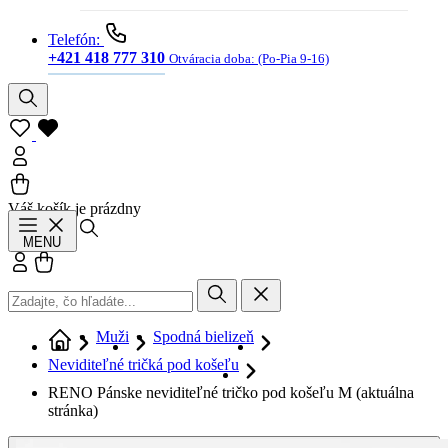
Telefón:
+421 418 777 310
Otváracia doba:
(Po-Pia 9-16)
Váš košík je prázdny
Hľadať
MENU
Prihlásiť sa
Košík
Muži
Spodná bielizeň
Neviditeľné tričká pod košeľu
RENO Pánske neviditeľné tričko pod košeľu M
(aktuálna
stránka)