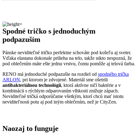
Spodné tričko s jednoduchým
podpazuším
Pánske neviditeľné tričko perfektne schováte pod košeľu aj sveter.
Vďaka elastanu dokonale prilieha na telo, takže nikto nespozná, že
pod oblečením máte ešte jednu vrstvu, čomu pomôže aj telová farba.
RENO má jednoduché podpazušie na rozdiel od
spodného trička
ARLON
, pri ktorom je zdvojené. Materiál sme ošetrili
antibakteriálnou technológií
, ktorá aktívne ničí baktérie a v
kombinácii s rýchlym odparovaním vlhkosti znižuje zápach.
Neviditeľné tričká odporúčame všetkým, ktorí chcú mať istotu
neviditeľnosti potu aj pod iným oblečením, než je CityZen.
Naozaj to funguje