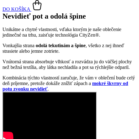
DO KOŠÍKA
Nevidieť pot a odolá špine
Unikátne a chytré vlastnosti, vďaka ktorým je naše oblečenie
jedinečné na trhu, zaisťuje technológia CityZen®.
Vonkajšia strana
odolá tekutinám a špine
, všetko z nej ihneď
strasiete alebo jemne zotriete.
Vnútorná strana absorbuje vlhkosť a rozvádza ju do väčšej plochy
než bežná textília, aby látka nechladila a pot sa rýchlejšie odparil.
Kombinácia týchto vlastností zaručuje, že vám v oblečení bude celý
deň príjemne, pretože dokáže znížiť zápach a
mokré škvrny od
potu zvonku nevidieť
.