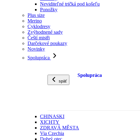
Neviditeľné tričká pod košeľu
Ponožky
Plus size
Merino
Cyklodresy
Zvýhodnené sady
Čeští mistři
Darčekové poukazy
Novinky
Spolupráca
Spolupráca
späť
CHINASKI
XICHTY
ZDRAVÁ MĚSTA
Via Czechia
Dobrý otec