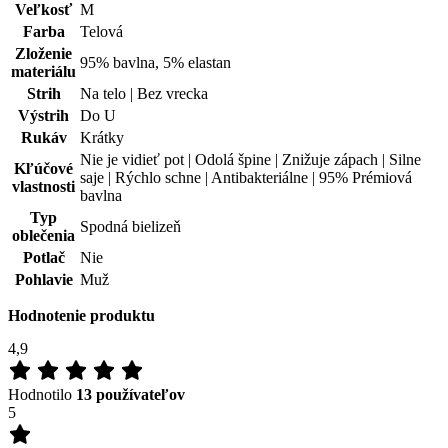
Veľkosť
M
Farba
Telová
Zloženie
95% bavlna, 5% elastan
materiálu
Strih
Na telo | Bez vrecka
Výstrih
Do U
Rukáv
Krátky
Nie je vidieť pot | Odolá špine | Znižuje zápach | Silne
Kľúčové
saje | Rýchlo schne | Antibakteriálne | 95% Prémiová
vlastnosti
bavlna
Typ
Spodná bielizeň
oblečenia
Potlač
Nie
Pohlavie
Muž
Hodnotenie produktu
4,9
Hodnotilo
13 používateľov
5