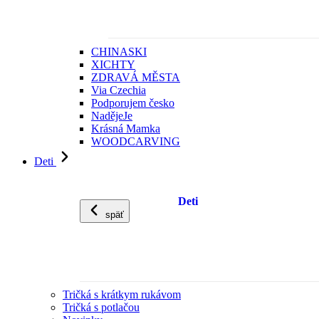
CHINASKI
XICHTY
ZDRAVÁ MĚSTA
Via Czechia
Podporujem česko
NadějeJe
Krásná Mamka
WOODCARVING
Deti
Deti
späť
Tričká s krátkym rukávom
Tričká s potlačou