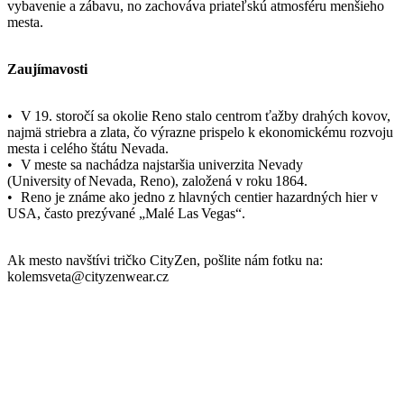
vybavenie a zábavu, no zachováva priateľskú atmosféru menšieho
mesta.
Zaujímavosti
• V 19. storočí sa okolie Reno stalo centrom ťažby drahých kovov,
najmä striebra a zlata, čo výrazne prispelo k ekonomickému rozvoju
mesta i celého štátu Nevada.
• V meste sa nachádza najstaršia univerzita Nevady
(University of Nevada, Reno), založená v roku 1864.
• Reno je známe ako jedno z hlavných centier hazardných hier v
USA, často prezývané „Malé Las Vegas“.
Ak mesto navštívi tričko CityZen, pošlite nám fotku na:
kolemsveta@cityzenwear.cz