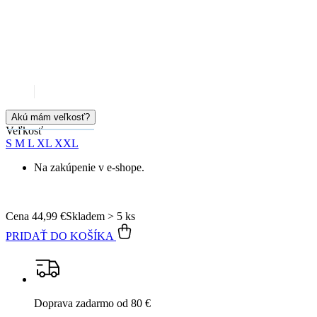
Akú mám veľkosť?
Veľkosť
S
M
L
XL
XXL
Na zakúpenie v e-shope.
Cena
44,99 €
Skladem > 5 ks
PRIDAŤ DO KOŠÍKA
Doprava zadarmo
od 80 €
Garancia
vrátenia peňazí