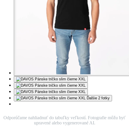
Ďalšie 2 fotky
Odporúčame nahliadnuť do tabuľky veľkostí. Fotografie môžu byť
upravené alebo vygenerované AI.