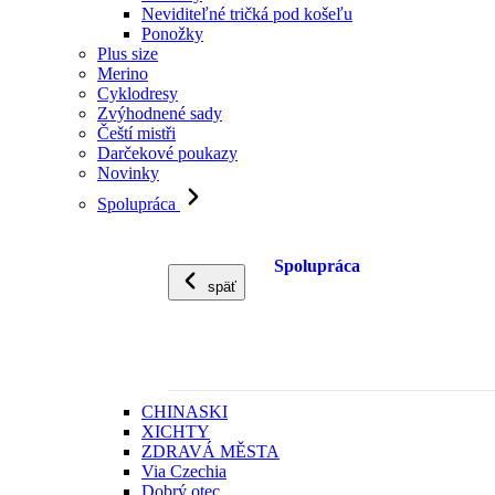
Neviditeľné tričká pod košeľu
Ponožky
Plus size
Merino
Cyklodresy
Zvýhodnené sady
Čeští mistři
Darčekové poukazy
Novinky
Spolupráca
Spolupráca
späť
CHINASKI
XICHTY
ZDRAVÁ MĚSTA
Via Czechia
Dobrý otec