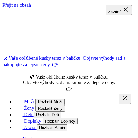
Přejít na obsah
Zavrieť
Zavrieť
Zavrieť
🚀 Vaše obľúbené kúsky teraz v balíčku. Objavte výhody sad a
nakupujte za lepšie ceny. 👉
🚀 Vaše obľúbené kúsky teraz v balíčku.
Objavte výhody sad a nakupujte za lepšie ceny.
👉
Muži
Rozbalit Muži
Ženy
Rozbalit Ženy
Deti
Rozbalit Deti
Doplnky
Rozbalit Doplnky
Akcia
Rozbalit Akcia