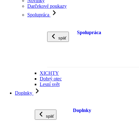
Novinky
Darčekové poukazy
Spolupráca
Spolupráca
späť
XICHTY
Dobrý otec
Lesní svět
Doplnky
Doplnky
späť