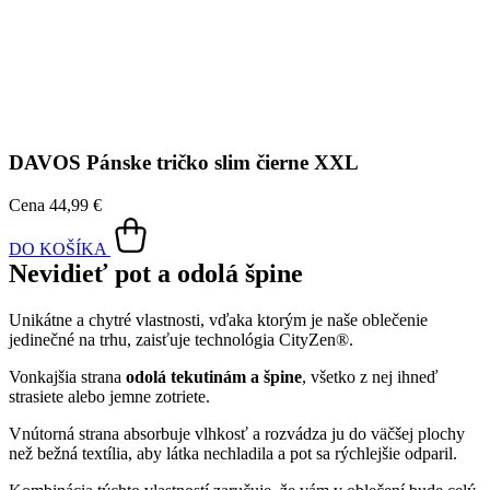
Cena
44,99 €
DO KOŠÍKA
Nevidieť pot a odolá špine
Unikátne a chytré vlastnosti, vďaka ktorým je naše oblečenie
jedinečné na trhu, zaisťuje technológia CityZen®.
Vonkajšia strana
odolá tekutinám a špine
, všetko z nej ihneď
strasiete alebo jemne zotriete.
Vnútorná strana absorbuje vlhkosť a rozvádza ju do väčšej plochy
než bežná textília, aby látka nechladila a pot sa rýchlejšie odparil.
Kombinácia týchto vlastností zaručuje, že vám v oblečení bude celý
deň príjemne, pretože dokáže znížiť zápach a
mokré škvrny od
potu zvonku nevidieť
.