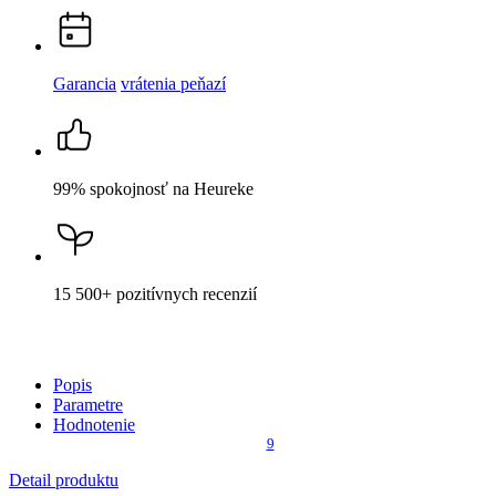
99% spokojnosť
na Heureke
15 500+
pozitívnych recenzií
Popis
Parametre
Hodnotenie
9
Detail produktu
DAVOS
Pánske tričko slim čierne XXL