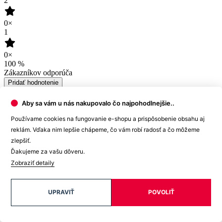
Pridať hodnotenie
11.07.2026
Kvalita
Funkčnosť
Recenze není ověřena
(zdroj: Heureka)
Aby sa vám u nás nakupovalo čo najpohodlnejšie..
Používame cookies na fungovanie e-shopu a prispôsobenie obsahu aj
06.07.2026
reklám. Vďaka nim lepšie chápeme, čo vám robí radosť a čo môžeme
zlepšiť.
Veľmi dobrá kvalita ,a naozaj nevidieť žiaden pot ,syn nosí bežné
veľkosť L teraz som kúpila M slim a je spokojný pekne v ňom
Ďakujeme za vašu dôveru.
vynikne postava
Zobraziť detaily
Recenze není ověřena
(zdroj: Heureka)
UPRAVIŤ
POVOLIŤ
22.04.2024
Recenze není ověřena
(zdroj: Heureka)