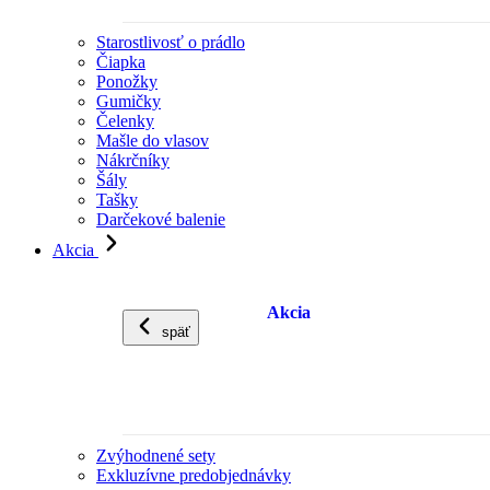
Starostlivosť o prádlo
Čiapka
Ponožky
Gumičky
Čelenky
Mašle do vlasov
Nákrčníky
Šály
Tašky
Darčekové balenie
Akcia
Akcia
späť
Zvýhodnené sety
Exkluzívne predobjednávky