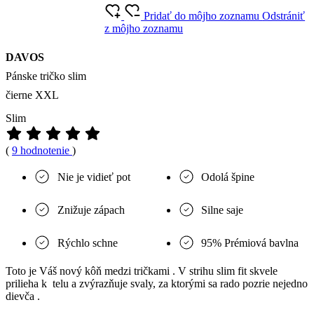
Pridať do môjho zoznamu
Odstrániť
z môjho zoznamu
DAVOS
Pánske tričko slim
čierne XXL
Slim
(
9 hodnotenie
)
Nie je vidieť pot
Odolá špine
Znižuje zápach
Silne saje
Rýchlo schne
95% Prémiová bavlna
Toto je Váš nový kôň medzi tričkami . V strihu slim fit skvele
prilieha k telu a zvýrazňuje svaly, za ktorými sa rado pozrie nejedno
dievča .