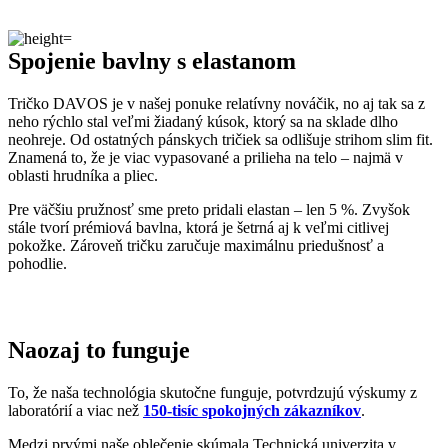
Znamená to, že je viac vypasované a prilieha na telo – najmä v
oblasti hrudníka a pliec.
Pre väčšiu pružnosť sme preto pridali elastan – len 5 %. Zvyšok
stále tvorí prémiová bavlna, ktorá je šetrná aj k veľmi citlivej
pokožke. Zároveň tričku zaručuje maximálnu priedušnosť a
pohodlie.
Naozaj to funguje
To, že naša technológia skutočne funguje, potvrdzujú výskumy z
laboratórií a viac než
150-tisíc spokojných zákazníkov
.
Medzi prvými naše oblečenie skúmala Technická univerzita v
Liberci, ktorá svojimi
výsledkami pozitívne tvrdenie o technológii
podčiarkla. Následne výskumné
centrum CEITEC analyzovalo
odparovanie vlhkosti
a potvrdilo, že oblečenie je
skvelo
priedušné
.
Tiež sme si dali zmerať, či oblečenie CityZen chráni pokožku pred
slnečným žiarením. V teste sme prešli a dokonca
získali UPF 50+
.