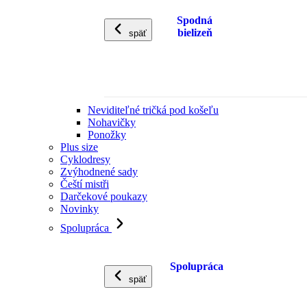
Spodná
bielizeň
späť
Neviditeľné tričká pod košeľu
Nohavičky
Ponožky
Plus size
Cyklodresy
Zvýhodnené sady
Čeští mistři
Darčekové poukazy
Novinky
Spolupráca
Spolupráca
späť