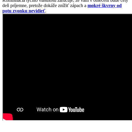
Spojenie bavlny s elastanom
Tričko DAVOS je v našej ponuke relatívny nováčik, no aj tak sa z
neho rýchlo stal veľmi žiadaný kúsok, ktorý sa na sklade dlho
neohreje. Od ostatných pánskych tričiek sa odlišuje strihom slim fit.