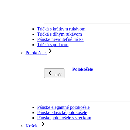
Tričká s krátkym rukávom
Tričká s dlhým rukávom
Pánske neviditeľné tričká
Tričká s potlačou
Polokošele
Polokošele
späť
Pánske elegantné polokošele
Pánske klasické polokošele
Pánske polokošele s vreckom
Košele