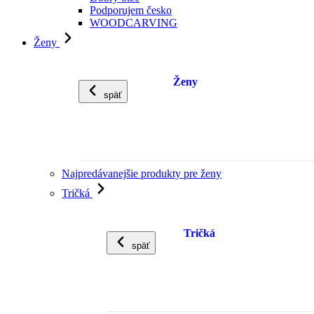
Podporujem česko
WOODCARVING
Ženy
Ženy
späť
Najpredávanejšie produkty pre ženy
Tričká
Tričká
späť