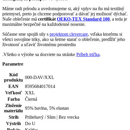
životnosť a uľaviť životnému prostrediu
.Všetko o výrobe sa dozviete na stránke
Príbeh trička
.
Parametre
Kód
000-DAV/XXL
produktu
EAN
8595684017014
Veľkosť
XXL
Farba
Čierná
Zloženie
95% bavlna, 5% elastan
materiálu
Strih
Priliehavý / Slim | Bez vrecka
Výstrih
Do U
Rukáv
Krátky
Kľúčové
Nie je vidieť pot | Odolá špine | Znižuje zápach | Silne
vlastnosti
saje | Rýchlo schne | 95% Prémiová bavlna
Typ
Tričká
oblečenia
Potlač
Nie
Pohlavie
Muž