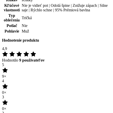
Hodnotenie produktu
4,9
Hodnotilo
9 používateľov
5
9×
4
0×
3
0×
2
0×
1
0×
100
%
Zákazníkov odporúča