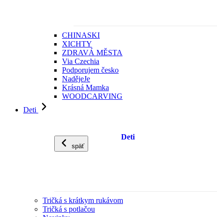
CHINASKI
XICHTY
ZDRAVÁ MĚSTA
Via Czechia
Podporujem česko
NadějeJe
Krásná Mamka
WOODCARVING
Deti
Deti
späť
Tričká s krátkym rukávom
Tričká s potlačou