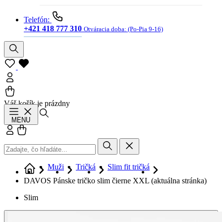
Telefón:
+421 418 777 310
Otváracia doba:
(Po-Pia 9-16)
Váš košík je prázdny
Hľadať
MENU
Prihlásiť sa
Košík
Muži
Tričká
Slim fit tričká
DAVOS Pánske tričko slim čierne XXL
(aktuálna stránka)
Slim