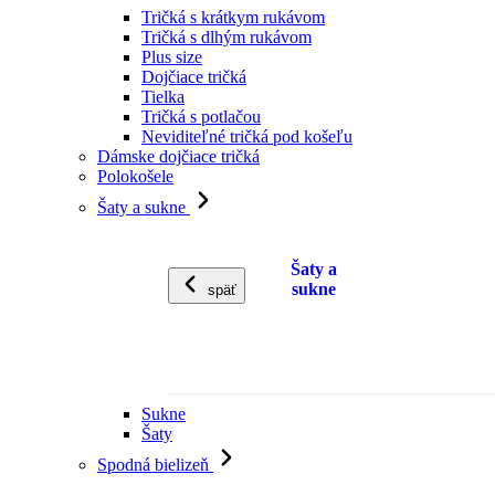
Tričká s krátkym rukávom
Tričká s dlhým rukávom
Plus size
Dojčiace tričká
Tielka
Tričká s potlačou
Neviditeľné tričká pod košeľu
Dámske dojčiace tričká
Polokošele
Šaty a sukne
Šaty a
sukne
späť
Sukne
Šaty
Spodná bielizeň