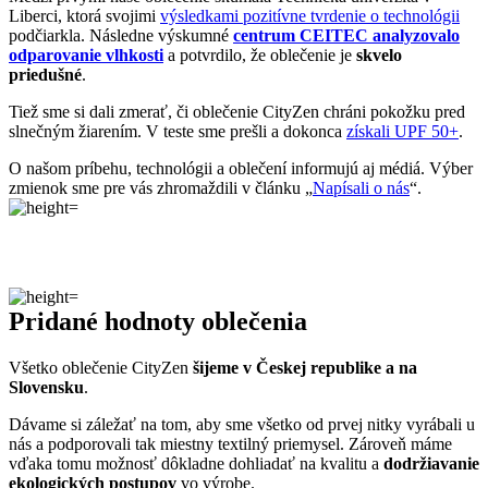
O našom príbehu, technológii a oblečení informujú aj médiá. Výber
zmienok sme pre vás zhromaždili v článku „
Napísali o nás
“.
Pridané hodnoty oblečenia
Všetko oblečenie CityZen
šijeme v Českej republike a na
Slovensku
.
Dávame si záležať na tom, aby sme všetko od prvej nitky vyrábali u
nás a podporovali tak miestny textilný priemysel. Zároveň máme
vďaka tomu možnosť dôkladne dohliadať na kvalitu a
dodržiavanie
ekologických postupov
vo výrobe.
Máme radi prírodu a uvedomujeme si, aký vplyv na ňu má textilný
priemysel, preto ju chceme podporovať a dávať jej možnosť dýchať.
Naše oblečenie má
certifikát
OEKO-TEX Standard 100
, a teda je
maximálne bezpečné na každodenné nosenie.
Súčasne sme spojili sily s
projektom clevercare
, vďaka ktorému si
všetci osvojíme triky, ako sa šetrne starať o oblečenie, predĺžiť jeho