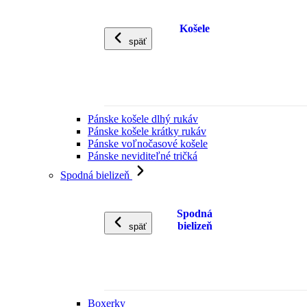
Košele
späť
Pánske košele dlhý rukáv
Pánske košele krátky rukáv
Pánske voľnočasové košele
Pánske neviditeľné tričká
Spodná bielizeň
Spodná
bielizeň
späť
Boxerky