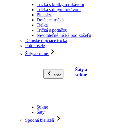
Tričká s krátkym rukávom
Tričká s dlhým rukávom
Plus size
Dojčiace tričká
Tielka
Tričká s potlačou
Neviditeľné tričká pod košeľu
Dámske dojčiace tričká
Polokošele
Šaty a sukne
Šaty a
sukne
späť
Sukne
Šaty
Spodná bielizeň