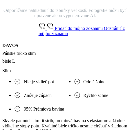
Odporúčame nahliadnuť do tabuľky veľkostí. Fotografie môžu byť
upravené alebo vygenerované AI.
Pridať do môjho zoznamu
Odstrániť z
môjho zoznamu
DAVOS
Pánske tričko slim
biele L
Slim
Nie je vidieť pot
Odolá špine
Znižuje zápach
Rýchlo schne
95% Prémiová bavlna
Skvele padnúci slim fit strih, prémiová bavlna s elastanom a žiadne
viditeľné stopy potu. Kvalitné biele tričko nesmie chýbať v žiadnom