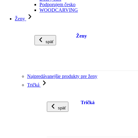
Podporujem česko
WOODCARVING
Ženy
Ženy
späť
Najpredávanejšie produkty pre ženy
Tričká
Tričká
späť