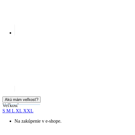
Akú mám veľkosť?
Veľkosť
S
M
L
XL
XXL
Na zakúpenie v e-shope.