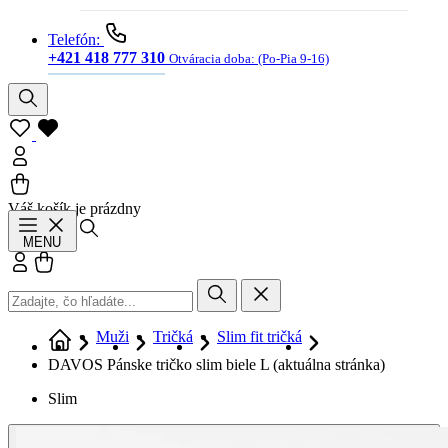
Telefón:
+421 418 777 310
Otváracia doba:
(Po-Pia 9-16)
Váš košík je prázdny
Hľadať
MENU
Prihlásiť sa
Košík
Muži
Tričká
Slim fit tričká
DAVOS Pánske tričko slim biele L
(aktuálna stránka)
Slim