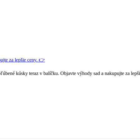
jte za lepšie ceny. 👉
ľúbené kúsky teraz v balíčku. Objavte výhody sad a nakupujte za lepš