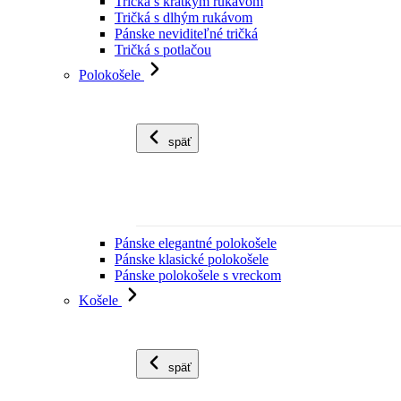
Tričká s krátkym rukávom
Tričká s dlhým rukávom
Pánske neviditeľné tričká
Tričká s potlačou
Polokošele
späť
Pánske elegantné polokošele
Pánske klasické polokošele
Pánske polokošele s vreckom
Košele
späť