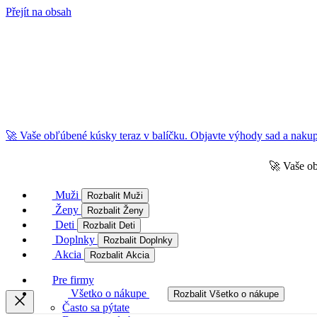
Přejít na obsah
🚀 Vaše obľúbené kúsky teraz v balíčku. Objavte výhody sad a nakupu
🚀 Vaše ob
Muži
Rozbalit Muži
Ženy
Rozbalit Ženy
Deti
Rozbalit Deti
Doplnky
Rozbalit Doplnky
Akcia
Rozbalit Akcia
Pre firmy
Všetko o nákupe
Rozbalit Všetko o nákupe
Často sa pýtate