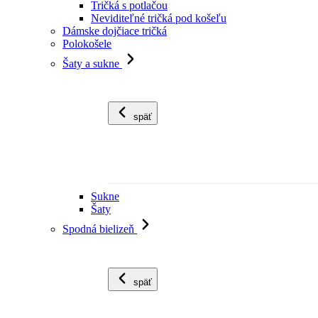
Tričká s potlačou
Neviditeľné tričká pod košeľu
Dámske dojčiace tričká
Polokošele
Šaty a sukne
späť
Sukne
Šaty
Spodná bielizeň
späť