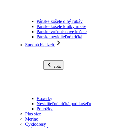
Pánske košele dlhý rukáv
Pánske košele krátky rukáv
Pánske voľnočasové košele
Pánske neviditeľné tričká
Spodná bielizeň
späť
Boxerky
Neviditeľné tričká pod košeľu
Ponožky
Plus size
Merino
Cyklodresy