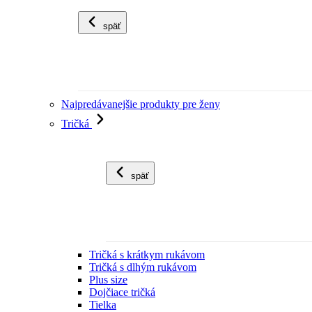
späť
Najpredávanejšie produkty pre ženy
Tričká
späť
Tričká s krátkym rukávom
Tričká s dlhým rukávom
Plus size
Dojčiace tričká
Tielka