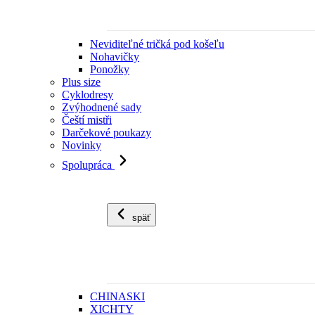
Neviditeľné tričká pod košeľu
Nohavičky
Ponožky
Plus size
Cyklodresy
Zvýhodnené sady
Čeští mistři
Darčekové poukazy
Novinky
Spolupráca
späť
CHINASKI
XICHTY