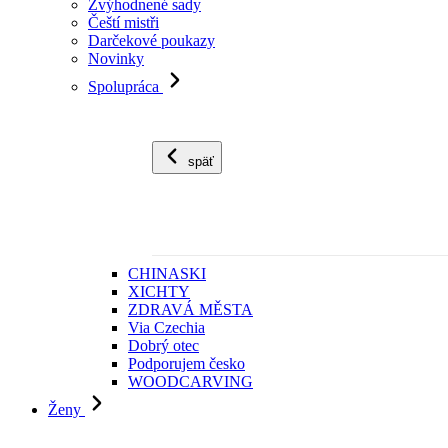
Zvýhodnené sady
Čeští mistři
Darčekové poukazy
Novinky
Spolupráca
späť
CHINASKI
XICHTY
ZDRAVÁ MĚSTA
Via Czechia
Dobrý otec
Podporujem česko
WOODCARVING
Ženy