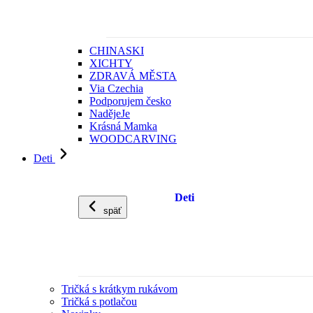
CHINASKI
XICHTY
ZDRAVÁ MĚSTA
Via Czechia
Podporujem česko
NadějeJe
Krásná Mamka
WOODCARVING
Deti
Deti
späť
Tričká s krátkym rukávom
Tričká s potlačou