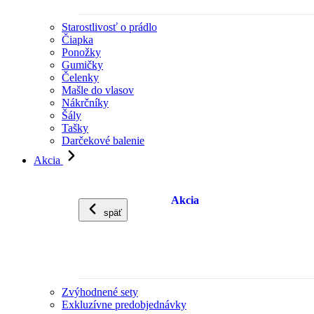
Starostlivosť o prádlo
Čiapka
Ponožky
Gumičky
Čelenky
Mašle do vlasov
Nákrčníky
Šály
Tašky
Darčekové balenie
Akcia
Akcia
späť
Zvýhodnené sety
Exkluzívne predobjednávky