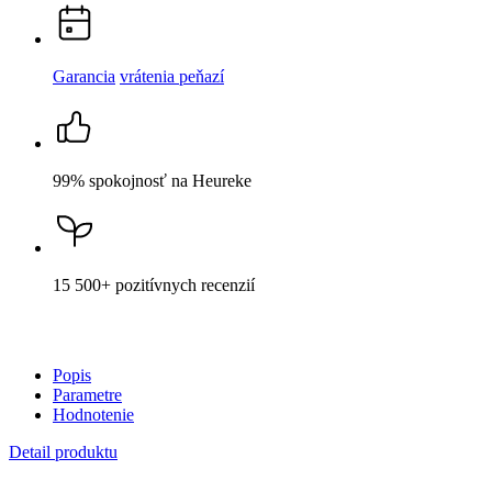
99% spokojnosť
na Heureke
15 500+
pozitívnych recenzií
Popis
Parametre
Hodnotenie
Detail produktu
LANA
Dámská polokošeľa tyrkys/malina