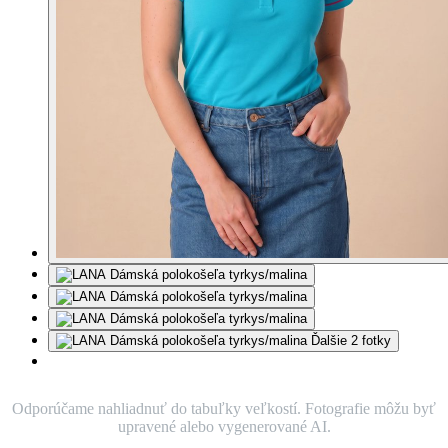
Ďalšie 2 fotky
Odporúčame nahliadnuť do tabuľky veľkostí. Fotografie môžu byť
upravené alebo vygenerované AI.