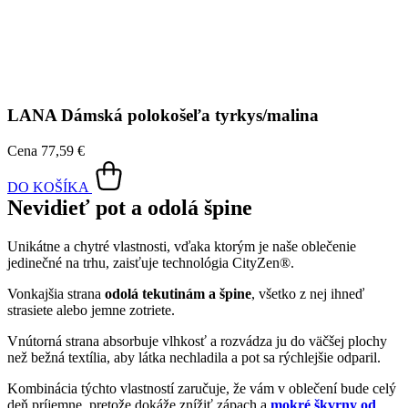
Cena
77,59 €
DO KOŠÍKA
Nevidieť pot a odolá špine
Unikátne a chytré vlastnosti, vďaka ktorým je naše oblečenie
jedinečné na trhu, zaisťuje technológia CityZen®.
Vonkajšia strana
odolá tekutinám a špine
, všetko z nej ihneď
strasiete alebo jemne zotriete.
Vnútorná strana absorbuje vlhkosť a rozvádza ju do väčšej plochy
než bežná textília, aby látka nechladila a pot sa rýchlejšie odparil.
Kombinácia týchto vlastností zaručuje, že vám v oblečení bude celý
deň príjemne, pretože dokáže znížiť zápach a
mokré škvrny od
potu zvonku nevidieť
.