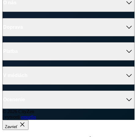
Ako vzniklo české chytré oblečenie CityZen
Platba
V médiách
Ocenenie
© 2026 CityZen
| vytvoril
emorfiq
Zavrieť
Tabuľka veľkostí
Dámska polokošeľa
Velikost
(A)
(B)
34
59 cm
41 cm
36
61 cm
43 cm