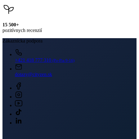
+421 418 777 310
(Po-Pia 9-16)
dotazy@cityzen.sk
Newsletter
Získajte zľavy len pre prihlásených, buďte informovaní o akciách.
Váš e-mail