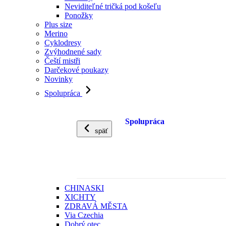
Neviditeľné tričká pod košeľu
Ponožky
Plus size
Merino
Cyklodresy
Zvýhodnené sady
Čeští mistři
Darčekové poukazy
Novinky
Spolupráca
Spolupráca
späť
CHINASKI
XICHTY
ZDRAVÁ MĚSTA
Via Czechia
Dobrý otec