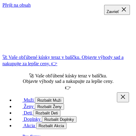
Přejít na obsah
Zavrieť
Zavrieť
Zavrieť
🚀 Vaše obľúbené kúsky teraz v balíčku. Objavte výhody sad a
nakupujte za lepšie ceny. 👉
🚀 Vaše obľúbené kúsky teraz v balíčku.
Objavte výhody sad a nakupujte za lepšie ceny.
👉
Muži
Rozbalit Muži
Ženy
Rozbalit Ženy
Deti
Rozbalit Deti
Doplnky
Rozbalit Doplnky
Akcia
Rozbalit Akcia