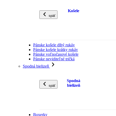
Košele
späť
Pánske košele dlhý rukáv
Pánske košele krátky rukáv
Pánske voľnočasové košele
Pánske neviditeľné tričká
Spodná bielizeň
Spodná
bielizeň
späť
Boxerky