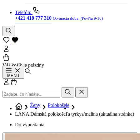
Telefón:
+421 418 777 310
Otváracia doba:
(Po-Pia 9-16)
Váš košík je prázdny
Hľadať
MENU
Prihlásiť sa
Košík
Ženy
Polokošele
LANA Dámská polokošeľa tyrkys/malina
(aktuálna stránka)
Do vypredania