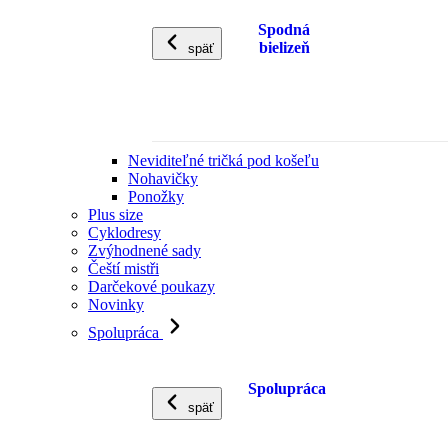
Spodná
bielizeň
späť
Neviditeľné tričká pod košeľu
Nohavičky
Ponožky
Plus size
Cyklodresy
Zvýhodnené sady
Čeští mistři
Darčekové poukazy
Novinky
Spolupráca
Spolupráca
späť