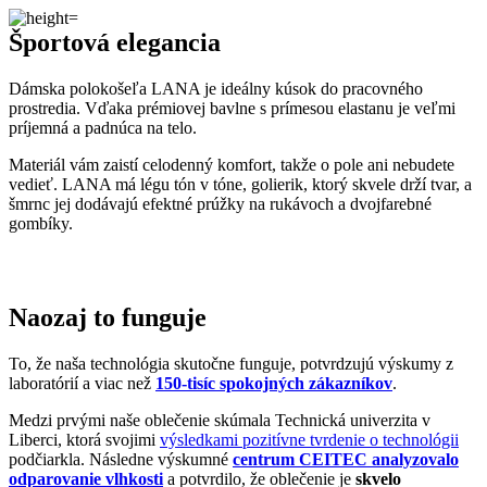
Materiál vám zaistí celodenný komfort, takže o pole ani nebudete
vedieť. LANA má légu tón v tóne, golierik, ktorý skvele drží tvar, a
šmrnc jej dodávajú efektné prúžky na rukávoch a dvojfarebné
gombíky.
Naozaj to funguje
To, že naša technológia skutočne funguje, potvrdzujú výskumy z
laboratórií a viac než
150-tisíc spokojných zákazníkov
.
Medzi prvými naše oblečenie skúmala Technická univerzita v
Liberci, ktorá svojimi
výsledkami pozitívne tvrdenie o technológii
podčiarkla. Následne výskumné
centrum CEITEC analyzovalo
odparovanie vlhkosti
a potvrdilo, že oblečenie je
skvelo
priedušné
.
Tiež sme si dali zmerať, či oblečenie CityZen chráni pokožku pred
slnečným žiarením. V teste sme prešli a dokonca
získali UPF 50+
.
O našom príbehu, technológii a oblečení informujú aj médiá. Výber
zmienok sme pre vás zhromaždili v článku „
Napísali o nás
“.