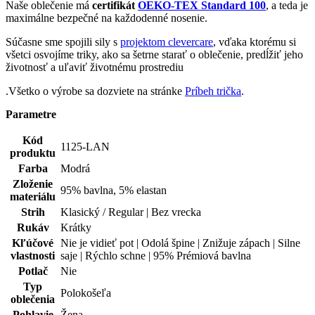
Parametre
Kód
1125-LAN
produktu
Farba
Modrá
Zloženie
95% bavlna, 5% elastan
materiálu
Strih
Klasický / Regular | Bez vrecka
Rukáv
Krátky
Kľúčové
Nie je vidieť pot | Odolá špine | Znižuje zápach | Silne
vlastnosti
saje | Rýchlo schne | 95% Prémiová bavlna
Potlač
Nie
Typ
Polokošeľa
oblečenia
Pohlavie
Žena
Hodnotenie produktu
Tento produkt zatím nikdo nehodnotil.
PRIDAŤ HODNOTENIE