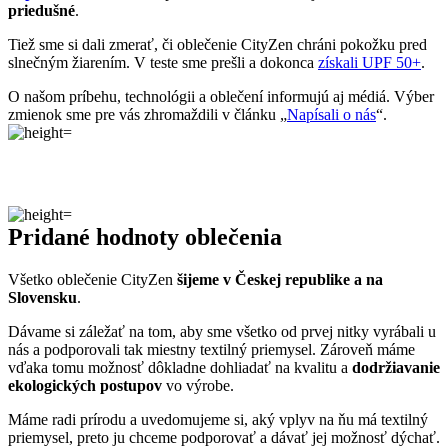
Pridané hodnoty oblečenia
Všetko oblečenie CityZen
šijeme v Českej republike a na
Slovensku
.
Dávame si záležať na tom, aby sme všetko od prvej nitky vyrábali u
nás a podporovali tak miestny textilný priemysel. Zároveň máme
vďaka tomu možnosť dôkladne dohliadať na kvalitu a
dodržiavanie
ekologických postupov
vo výrobe.
Máme radi prírodu a uvedomujeme si, aký vplyv na ňu má textilný
priemysel, preto ju chceme podporovať a dávať jej možnosť dýchať.
Naše oblečenie má
certifikát
OEKO-TEX Standard 100
, a teda je
maximálne bezpečné na každodenné nosenie.
Súčasne sme spojili sily s
projektom clevercare
, vďaka ktorému si
všetci osvojíme triky, ako sa šetrne starať o oblečenie, predĺžiť jeho
životnosť a uľaviť životnému prostrediu
.Všetko o výrobe sa dozviete na stránke
Príbeh trička
.