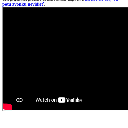
Športová elegancia
Dámska polokošeľa LANA je ideálny kúsok do pracovného
prostredia. Vďaka prémiovej bavlne s prímesou elastanu je veľmi
príjemná a padnúca na telo.