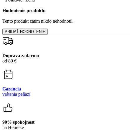
Doprava zadarmo
od 80 €
Garancia
vrátenia peňazí
99% spokojnosť
na Heureke
15 500+
pozitívnych recenzií
Zákaznícka podpora