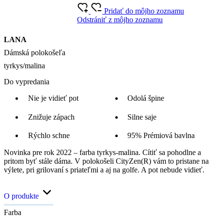
Pridať do môjho zoznamu
Odstrániť z môjho zoznamu
LANA
Dámská polokošeľa
tyrkys/malina
Do vypredania
Nie je vidieť pot
Odolá špine
Znižuje zápach
Silne saje
Rýchlo schne
95% Prémiová bavlna
Novinka pre rok 2022 – farba tyrkys-malina. Cítiť sa pohodlne a
pritom byť stále dáma. V polokošeli CityZen(R) vám to pristane na
výlete, pri grilovaní s priateľmi a aj na golfe. A pot nebude vidieť.
O produkte
Farba