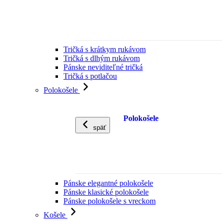
Tričká s krátkym rukávom
Tričká s dlhým rukávom
Pánske neviditeľné tričká
Tričká s potlačou
Polokošele
Polokošele
späť
Pánske elegantné polokošele
Pánske klasické polokošele
Pánske polokošele s vreckom
Košele