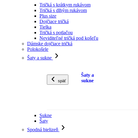
Tričká s krátkym rukávom
Tričká s dlhým rukávom
Plus size
Dojčiace tričká
Tielka
Tričká s potlačou
Neviditeľné tričká pod košeľu
Dámske dojčiace tričká
Polokošele
Šaty a sukne
Šaty a
sukne
späť
Sukne
Šaty
Spodná bielizeň