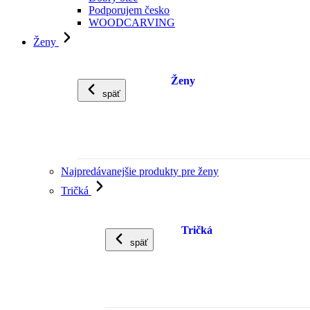
Podporujem česko
WOODCARVING
Ženy
Ženy
späť
Najpredávanejšie produkty pre ženy
Tričká
Tričká
späť