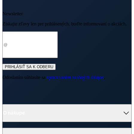
PRIHLÁSIŤ SA K ODBERU
Odoslaním súhlasíte sa
spracovaním osobných údajov
.
O nákupe
Výhody oblečenia CityZen
Partnerské predajne
O nás
Často sa pýtate
Doprava a platba
Darčekové poukazy
Kontakt
Vrátenie tovaru a reklamácia
Blog
Doprava
Obchodné podmienky
Firemné oblečenie
Ochrana súkromia
Pre B2B
Ako vyrábame chytré oblečenie