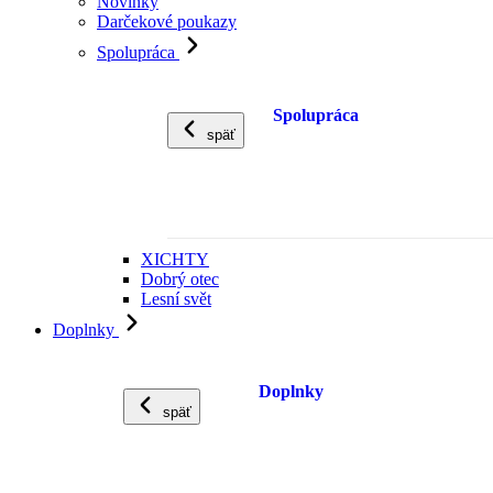
Novinky
Darčekové poukazy
Spolupráca
Spolupráca
späť
XICHTY
Dobrý otec
Lesní svět
Doplnky
Doplnky
späť