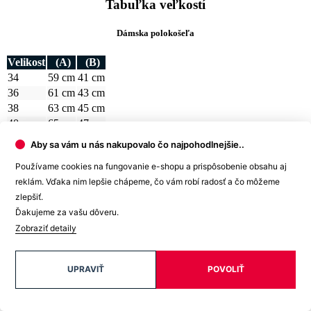
38
63 cm
45 cm
40
65 cm
47 cm
42
67 cm
49 cm
44
67 cm
51 cm
Ako vybrať správnu veľkosť?
Aby sa vám u nás nakupovalo čo najpohodlnejšie..
Vezmite svoju obľúbenú polokošeľu, ktorá vám dobre sedí, zmerajte
ju a z tabuľky vyberte najbližšiu veľkosť.
Najdôležitejší je rozmer
Používame cookies na fungovanie e-shopu a prispôsobenie obsahu aj
B
.
reklám. Vďaka nim lepšie chápeme, čo vám robí radosť a čo môžeme
zlepšiť.
Počítajte aj s tým, že prirodzenou vlastnosťou textilných materiálov
Ďakujeme za vašu dôveru.
je zrážavosť. Bavlnené úplety sa môžu zraziť až okolo 5 %, čo je
textilným štandardom pre pletený tovar.
Zobraziť detaily
A pretože je každý kúsok nášho oblečenia originál, môže sa
výsledný rozmer o +/- 2 cm líšiť.
UPRAVIŤ
POVOLIŤ
Potrebujete s výberom veľkosti alebo strihu poradiť? Obráťte sa na
naše dievčatá na
zákazníckej linke
. Rady vám pomôžu.