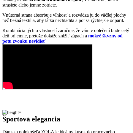
Športová elegancia
Dámska polokošeľa ZOLA je ideálny kúsok do pracovného
prostredia. Vďaka prémiovej bavlne s prímesou elastanu je veľmi
príjemná a padnúca na telo.
Materiál vám zaistí celodenný komfort, takže o pole ani nebudete
vedieť. ZOLA má vpredu všitú légu so štyrmi gombíkmi a golier,
ktorý skvele drží tvar. Na ozvláštnenie sme polo ozdobili jemným
prúžkom na rukávoch.