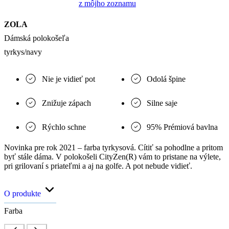
z môjho zoznamu
ZOLA
Dámská polokošeľa
tyrkys/navy
Nie je vidieť pot
Odolá špine
Znižuje zápach
Silne saje
Rýchlo schne
95% Prémiová bavlna
Novinka pre rok 2021 – farba tyrkysová. Cítiť sa pohodlne a pritom
byť stále dáma. V polokošeli CityZen(R) vám to pristane na výlete,
pri grilovaní s priateľmi a aj na golfe. A pot nebude vidieť.
O produkte
Farba