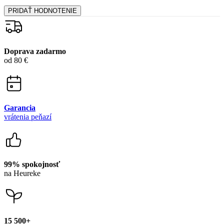
Garancia
vrátenia peňazí
99% spokojnosť
na Heureke
15 500+
pozitívnych recenzií
Zákaznícka podpora
+421 418 777 310
(Po-Pia 9-16)