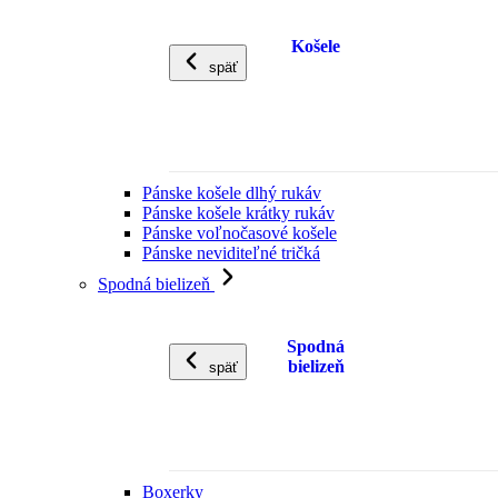
Košele
späť
Pánske košele dlhý rukáv
Pánske košele krátky rukáv
Pánske voľnočasové košele
Pánske neviditeľné tričká
Spodná bielizeň
Spodná
bielizeň
späť
Boxerky