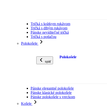
Tričká s krátkym rukávom
Tričká s dlhým rukávom
Pánske neviditeľné tričká
Tričká s potlačou
Polokošele
Polokošele
späť
Pánske elegantné polokošele
Pánske klasické polokošele
Pánske polokošele s vreckom
Košele