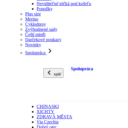
Neviditeľné tričká pod košeľu
Ponožky
Plus size
Merino
Cyklodresy
Zvýhodnené sady
Čeští mistři
Darčekové poukazy
Novinky
Spolupráca
Spolupráca
späť
CHINASKI
XICHTY
ZDRAVÁ MĚSTA
Via Czechia
Dobrý otec