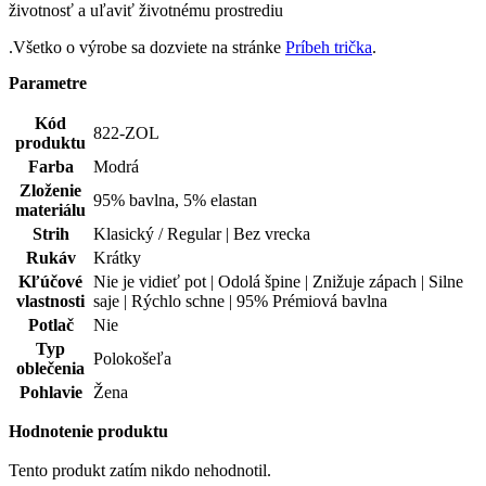
Farba
Modrá
Zloženie
95% bavlna, 5% elastan
materiálu
Strih
Klasický / Regular | Bez vrecka
Rukáv
Krátky
Kľúčové
Nie je vidieť pot | Odolá špine | Znižuje zápach | Silne
vlastnosti
saje | Rýchlo schne | 95% Prémiová bavlna
Potlač
Nie
Typ
Polokošeľa
oblečenia
Pohlavie
Žena
Hodnotenie produktu
Tento produkt zatím nikdo nehodnotil.
PRIDAŤ HODNOTENIE
Doprava zadarmo
od 80 €