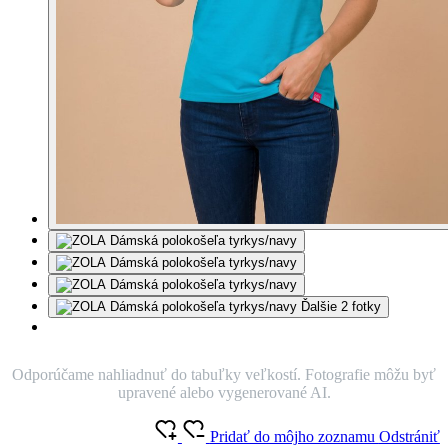
Ďalšie 2 fotky
Odporúčame nahliadnuť do tabuľky veľkostí. Fotografie môžu byť
upravené alebo vygenerované AI.
Pridať do môjho zoznamu
Odstrániť