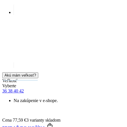
Akú mám veľkosť?
Veľkosť
Vyberte
36
38
40
42
Na zakúpenie v e-shope.
Cena
77,59 €
3 varianty skladom
PRIDAŤ DO KOŠÍKA
Doprava zadarmo
od 80 €