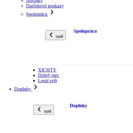
Novinky
Darčekové poukazy
Spolupráca
Spolupráca
späť
XICHTY
Dobrý otec
Lesní svět
Doplnky
Doplnky
späť