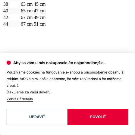
Ako vybrať správnu veľkosť?
Vezmite svoju obľúbenú polokošeľu, ktorá vám dobre sedí, zmerajte
ju a z tabuľky vyberte najbližšiu veľkosť.
Najdôležitejší je rozmer
B
.
Počítajte aj s tým, že prirodzenou vlastnosťou textilných materiálov
je zrážavosť. Bavlnené úplety sa môžu zraziť až okolo 5 %, čo je
textilným štandardom pre pletený tovar.
Aby sa vám u nás nakupovalo čo najpohodlnejšie..
A pretože je každý kúsok nášho oblečenia originál, môže sa
výsledný rozmer o +/- 2 cm líšiť.
Používame cookies na fungovanie e-shopu a prispôsobenie obsahu aj
reklám. Vďaka nim lepšie chápeme, čo vám robí radosť a čo môžeme
Potrebujete s výberom veľkosti alebo strihu poradiť? Obráťte sa na
zlepšiť.
naše dievčatá na
zákazníckej linke
. Rady vám pomôžu.
Ďakujeme za vašu dôveru.
Detail produktu
Zobraziť detaily
UPRAVIŤ
POVOLIŤ