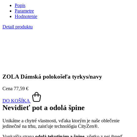
ZOLA
Dámská polokošeľa tyrkys/navy
Cena
77,59 €
DO KOŠÍKA
Nevidieť pot a odolá špine
Unikátne a chytré vlastnosti, vďaka ktorým je naše oblečenie
jedinečné na trhu, zaisťuje technológia CityZen®.
Vonkajšia strana
odolá tekutinám a špine
, všetko z nej ihneď
strasiete alebo jemne zotriete.
Vnútorná strana absorbuje vlhkosť a rozvádza ju do väčšej plochy
než bežná textília, aby látka nechladila a pot sa rýchlejšie odparil.
Kombinácia týchto vlastností zaručuje, že vám v oblečení bude celý
deň príjemne, pretože dokáže znížiť zápach a
mokré škvrny od
potu zvonku nevidieť
.