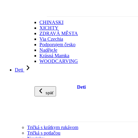
CHINASKI
XICHTY
ZDRAVÁ MĚSTA
Via Czechia
Podporujem česko
NadějeJe
Krásná Mamka
WOODCARVING
Deti
Deti
späť
Tričká s krátkym rukávom
Tričká s potlačou