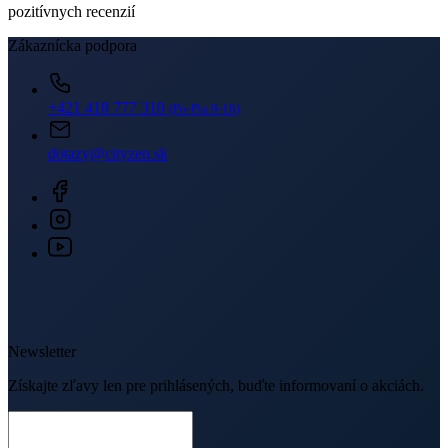
dotazy@cityzen.sk
Newsletter
Získajte zľavy len pre prihlásených, buďte informovaní o akciách.
Váš e-mail
PRIHLÁSIŤ SA K ODBERU
Odoslaním súhlasíte sa
spracovaním osobných údajov
.