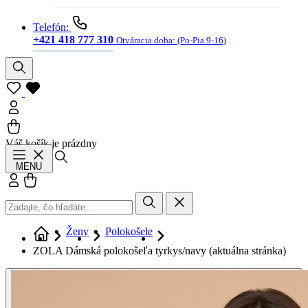
Telefón:
+421 418 777 310
Otváracia doba:
(Po-Pia 9-16)
Váš košík je prázdny
Hľadať
MENU
Prihlásiť sa
Košík
Ženy
Polokošele
ZOLA Dámská polokošeľa tyrkys/navy
(aktuálna stránka)