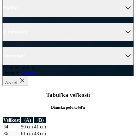
Ocenenie
© 2026 CityZen
| vytvoril
emorfiq
Zavrieť
Tabuľka veľkostí
Dámska polokošeľa
Velikost
(A)
(B)
34
59 cm
41 cm
36
61 cm
43 cm
38
63 cm
45 cm
40
65 cm
47 cm
42
67 cm
49 cm
44
67 cm
51 cm