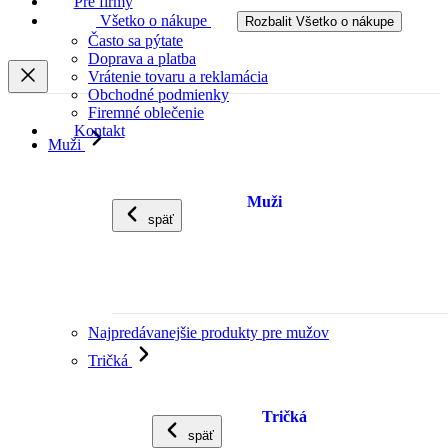
Pre firmy
Všetko o nákupe
Rozbalit Všetko o nákupe
Často sa pýtate
Doprava a platba
Vrátenie tovaru a reklamácia
Obchodné podmienky
Firemné oblečenie
Kontakt
Muži
Muži
späť
Najpredávanejšie produkty pre mužov
Tričká
Tričká
späť