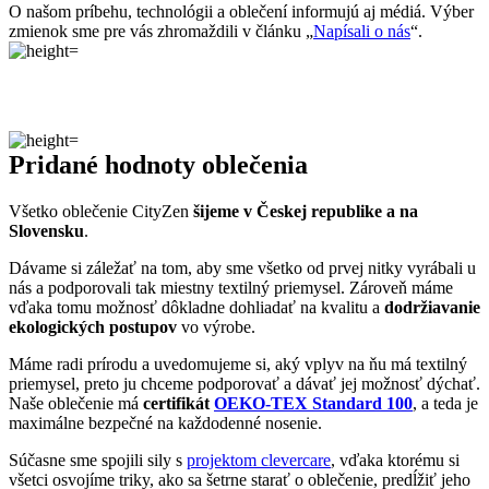
Pridané hodnoty oblečenia
Všetko oblečenie CityZen
šijeme v Českej republike a na
Slovensku
.
Dávame si záležať na tom, aby sme všetko od prvej nitky vyrábali u
nás a podporovali tak miestny textilný priemysel. Zároveň máme
vďaka tomu možnosť dôkladne dohliadať na kvalitu a
dodržiavanie
ekologických postupov
vo výrobe.
Máme radi prírodu a uvedomujeme si, aký vplyv na ňu má textilný
priemysel, preto ju chceme podporovať a dávať jej možnosť dýchať.
Naše oblečenie má
certifikát
OEKO-TEX Standard 100
, a teda je
maximálne bezpečné na každodenné nosenie.
Súčasne sme spojili sily s
projektom clevercare
, vďaka ktorému si
všetci osvojíme triky, ako sa šetrne starať o oblečenie, predĺžiť jeho
životnosť a uľaviť životnému prostrediu
.Všetko o výrobe sa dozviete na stránke
Príbeh trička
.
Parametre
Kód
822-ZOL
produktu