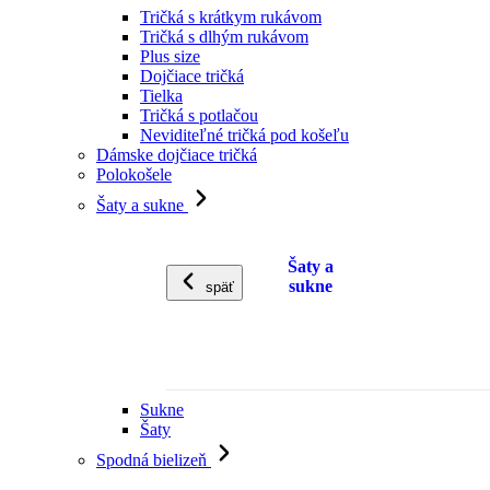
Tričká s krátkym rukávom
Tričká s dlhým rukávom
Plus size
Dojčiace tričká
Tielka
Tričká s potlačou
Neviditeľné tričká pod košeľu
Dámske dojčiace tričká
Polokošele
Šaty a sukne
Šaty a
sukne
späť
Sukne
Šaty
Spodná bielizeň