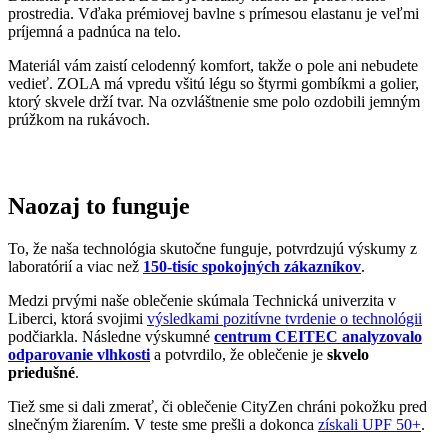
Naozaj to funguje
To, že naša technológia skutočne funguje, potvrdzujú výskumy z
laboratórií a viac než
150-tisíc spokojných zákazníkov
.
Medzi prvými naše oblečenie skúmala Technická univerzita v
Liberci, ktorá svojimi
výsledkami pozitívne tvrdenie o technológii
podčiarkla. Následne výskumné
centrum CEITEC analyzovalo
odparovanie vlhkosti
a potvrdilo, že oblečenie je
skvelo
priedušné
.
Tiež sme si dali zmerať, či oblečenie CityZen chráni pokožku pred
slnečným žiarením. V teste sme prešli a dokonca
získali UPF 50+
.
O našom príbehu, technológii a oblečení informujú aj médiá. Výber
zmienok sme pre vás zhromaždili v článku „
Napísali o nás
“.