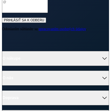
O nákupe
Výhody oblečenia CityZen
Partnerské predajne
O nás
Často sa pýtate
Doprava a platba
Darčekové poukazy
Kontakt
Vrátenie tovaru a reklamácia
Blog
Doprava
Obchodné podmienky
Firemné oblečenie
Ochrana súkromia
Pre B2B
Ako vyrábame chytré oblečenie
Ako vzniklo české chytré oblečenie CityZen
Platba
V médiách