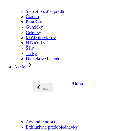
Starostlivosť o prádlo
Čiapka
Ponožky
Gumičky
Čelenky
Mašle do vlasov
Nákrčníky
Šály
Tašky
Darčekové balenie
Akcia
Akcia
späť
Zvýhodnené sety
Exkluzívne predobjednávky