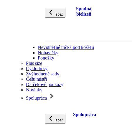
Spodná
bielizeň
späť
Neviditeľné tričká pod košeľu
Nohavičky
Ponožky
Plus size
Cyklodresy
Zvýhodnené sady
Čeští mistři
Darčekové poukazy
Novinky
Spolupráca
Spolupráca
späť