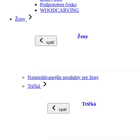
Podporujem česko
WOODCARVING
Ženy
Ženy
späť
Najpredávanejšie produkty pre ženy
Tričká
Tričká
späť