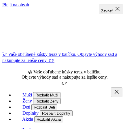
Přejít na obsah
Zavrieť
Zavrieť
Zavrieť
🚀 Vaše obľúbené kúsky teraz v balíčku. Objavte výhody sad a
nakupujte za lepšie ceny. 👉
🚀 Vaše obľúbené kúsky teraz v balíčku.
Objavte výhody sad a nakupujte za lepšie ceny.
👉
Muži
Rozbalit Muži
Ženy
Rozbalit Ženy
Deti
Rozbalit Deti
Doplnky
Rozbalit Doplnky
Akcia
Rozbalit Akcia