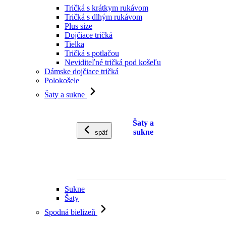
Tričká s krátkym rukávom
Tričká s dlhým rukávom
Plus size
Dojčiace tričká
Tielka
Tričká s potlačou
Neviditeľné tričká pod košeľu
Dámske dojčiace tričká
Polokošele
Šaty a sukne
Šaty a
sukne
späť
Sukne
Šaty
Spodná bielizeň