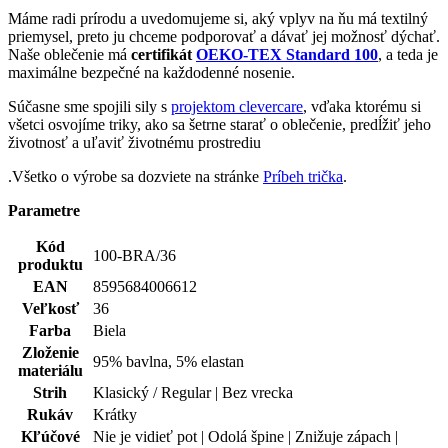
Veľkosť
36
Farba
Biela
Zloženie
95% bavlna, 5% elastan
materiálu
Strih
Klasický / Regular | Bez vrecka
Rukáv
Krátky
Kľúčové
Nie je vidieť pot | Odolá špine | Znižuje zápach |
vlastnosti
Rýchlo schne | 95% Prémiová bavlna
Potlač
Nie
Typ
Polokošeľa
oblečenia
Pohlavie
Žena
Hodnotenie produktu
Tento produkt zatím nikdo nehodnotil.
PRIDAŤ HODNOTENIE
Doprava zadarmo
od 80 €