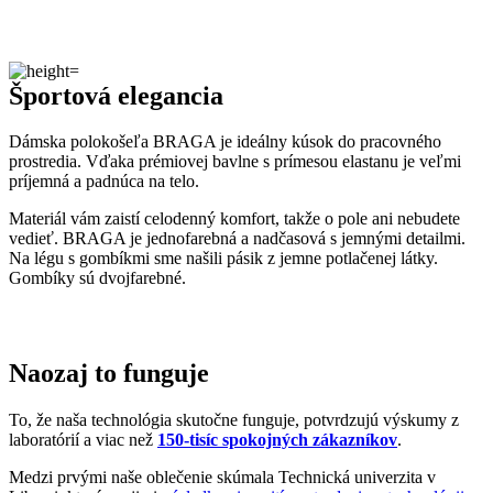
Naozaj to funguje
To, že naša technológia skutočne funguje, potvrdzujú výskumy z
laboratórií a viac než
150-tisíc spokojných zákazníkov
.
Medzi prvými naše oblečenie skúmala Technická univerzita v
Liberci, ktorá svojimi
výsledkami pozitívne tvrdenie o technológii
podčiarkla. Následne výskumné
centrum CEITEC analyzovalo
odparovanie vlhkosti
a potvrdilo, že oblečenie je
skvelo
priedušné
.
Tiež sme si dali zmerať, či oblečenie CityZen chráni pokožku pred
slnečným žiarením. V teste sme prešli a dokonca
získali UPF 50+
.
O našom príbehu, technológii a oblečení informujú aj médiá. Výber
zmienok sme pre vás zhromaždili v článku „
Napísali o nás
“.
Pridané hodnoty oblečenia