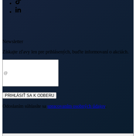
PRIHLÁSIŤ SA K ODBERU
Odoslaním súhlasíte sa
spracovaním osobných údajov
.
O nákupe
Výhody oblečenia CityZen
Partnerské predajne
O nás
Často sa pýtate
Doprava a platba
Darčekové poukazy
Kontakt
Vrátenie tovaru a reklamácia
Blog
Doprava
Obchodné podmienky
Firemné oblečenie
Ochrana súkromia
Pre B2B
Ako vyrábame chytré oblečenie
Ako vzniklo české chytré oblečenie CityZen
Platba