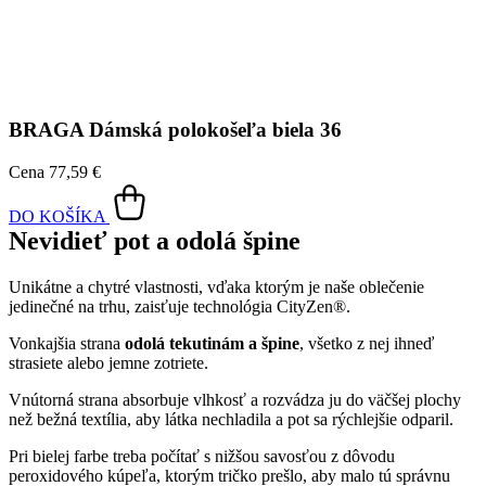
Vonkajšia strana
odolá tekutinám a špine
, všetko z nej ihneď
strasiete alebo jemne zotriete.
Vnútorná strana absorbuje vlhkosť a rozvádza ju do väčšej plochy
než bežná textília, aby látka nechladila a pot sa rýchlejšie odparil.
Pri bielej farbe treba počítať s nižšou savosťou z dôvodu
peroxidového kúpeľa, ktorým tričko prešlo, aby malo tú správnu
snehovú farbu. Bavlna má totiž od prírody odtieň „svetlého
kapučína“. Tričko si však stále zachováva svoje vlastnosti, takže je
príjemné na tele, znižuje zápach a
mokré škvrny od potu
zvonku nevidieť
.