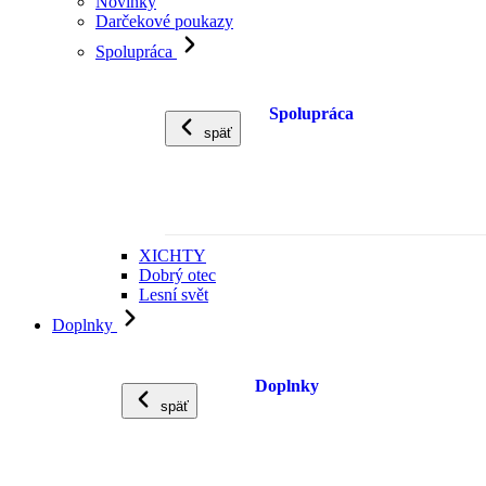
Novinky
Darčekové poukazy
Spolupráca
Spolupráca
späť
XICHTY
Dobrý otec
Lesní svět
Doplnky
Doplnky
späť