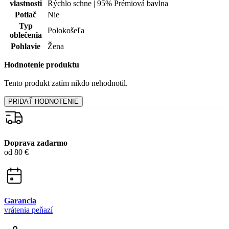
Garancia
vrátenia peňazí
99% spokojnosť
na Heureke
15 500+
pozitívnych recenzií
Zákaznícka podpora
+421 418 777 310
(Po-Pia 9-16)