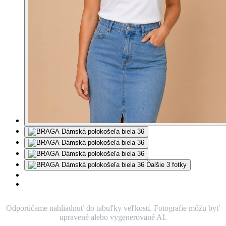
Ďalšie 3 fotky
Odporúčame nahliadnuť do tabuľky veľkostí. Fotografie môžu byť
upravené alebo vygenerované AI.