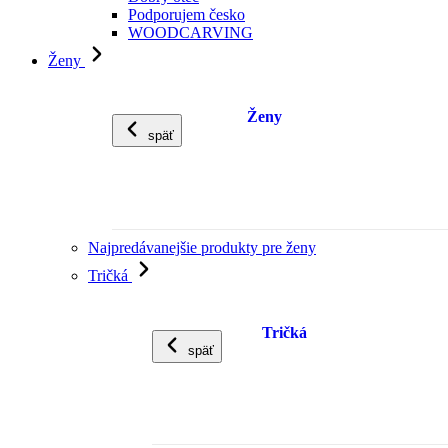
Podporujem česko
WOODCARVING
Ženy
Ženy
späť
Najpredávanejšie produkty pre ženy
Tričká
Tričká
späť