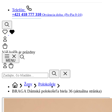
Telefón:
+421 418 777 310
Otváracia doba:
(Po-Pia 9-16)
Váš košík je prázdny
Hľadať
MENU
Prihlásiť sa
Košík
Ženy
Polokošele
BRAGA Dámská polokošeľa biela 36
(aktuálna stránka)