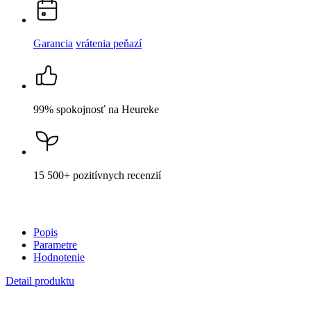
Popis
Parametre
Hodnotenie
Detail produktu
BRAGA
Dámská polokošeľa biela 36
Cena
77,59 €
DO KOŠÍKA
Nevidieť pot a odolá špine
Unikátne a chytré vlastnosti, vďaka ktorým je naše oblečenie
jedinečné na trhu, zaisťuje technológia CityZen®.