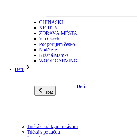
CHINASKI
XICHTY
ZDRAVÁ MĚSTA
Via Czechia
Podporujem česko
NadějeJe
Krásná Mamka
WOODCARVING
Deti
Deti
späť
Tričká s krátkym rukávom
Tričká s potlačou