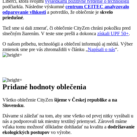
Všetko oblečenie CityZen
šijeme v Českej republike a na
Slovensku
.
Dávame si záležať na tom, aby sme všetko od prvej nitky vyrábali u
nás a podporovali tak miestny textilný priemysel. Zároveň máme
vďaka tomu možnosť dôkladne dohliadať na kvalitu a
dodržiavanie
ekologických postupov
vo výrobe.
Máme radi prírodu a uvedomujeme si, aký vplyv na ňu má textilný
priemysel, preto ju chceme podporovať a dávať jej možnosť dýchať.
Naše oblečenie má
certifikát
OEKO-TEX Standard 100
, a teda je
maximálne bezpečné na každodenné nosenie.
Súčasne sme spojili sily s
projektom clevercare
, vďaka ktorému si
všetci osvojíme triky, ako sa šetrne starať o oblečenie, predĺžiť jeho
životnosť a uľaviť životnému prostrediu
.Všetko o výrobe sa dozviete na stránke
Príbeh trička
.
Parametre
Kód
100-BRA/36
produktu
EAN
8595684006612