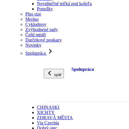
Neviditeľné tričká pod košeľu
Ponožky
Plus size
Merino
Cyklodresy
Zvýhodnené sady
Čeští mistři
Darčekové poukazy
Novinky
Spolupráca
Spolupráca
späť
CHINASKI
XICHTY
ZDRAVÁ MĚSTA
Via Czechia
Dobrý otec