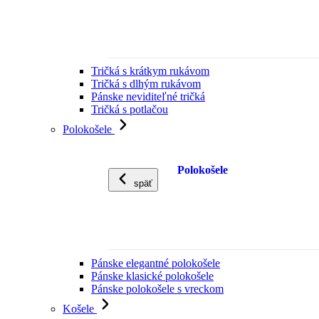
Tričká s krátkym rukávom
Tričká s dlhým rukávom
Pánske neviditeľné tričká
Tričká s potlačou
Polokošele
Polokošele
späť
Pánske elegantné polokošele
Pánske klasické polokošele
Pánske polokošele s vreckom
Košele