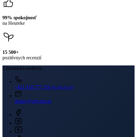
dotazy@cityzen.sk
Newsletter
Získajte zľavy len pre prihlásených, buďte informovaní o akciách.
Váš e-mail