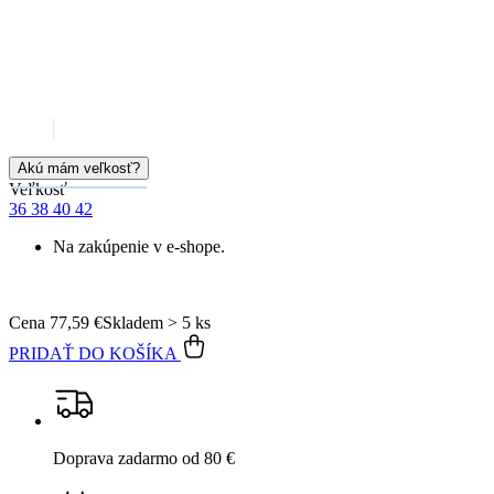
PRIDAŤ DO KOŠÍKA
Doprava zadarmo
od 80 €
Garancia
vrátenia peňazí
99% spokojnosť
na Heureke
15 500+
pozitívnych recenzií