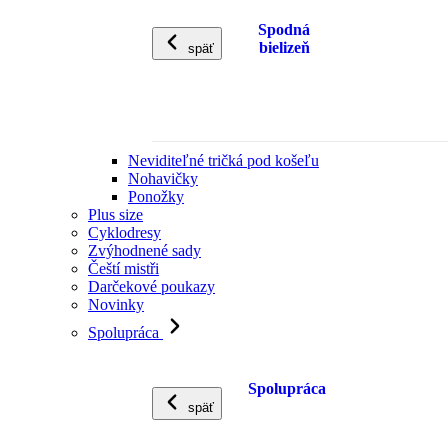
Spodná
bielizeň
späť
Neviditeľné tričká pod košeľu
Nohavičky
Ponožky
Plus size
Cyklodresy
Zvýhodnené sady
Čeští mistři
Darčekové poukazy
Novinky
Spolupráca
Spolupráca
späť