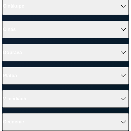
V médiách
Ocenenie
© 2026 CityZen
| vytvoril
emorfiq
Zavrieť
Tabuľka veľkostí
Dámska polokošeľa
Velikost
(A)
(B)
34
59 cm
41 cm
36
61 cm
43 cm
38
63 cm
45 cm
40
65 cm
47 cm
42
67 cm
49 cm