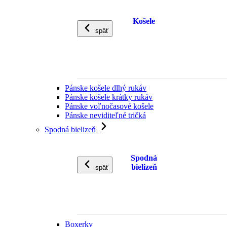
Košele
späť
Pánske košele dlhý rukáv
Pánske košele krátky rukáv
Pánske voľnočasové košele
Pánske neviditeľné tričká
Spodná bielizeň
Spodná
bielizeň
späť
Boxerky