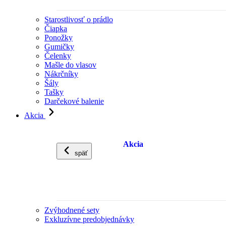
Starostlivosť o prádlo
Čiapka
Ponožky
Gumičky
Čelenky
Mašle do vlasov
Nákrčníky
Šály
Tašky
Darčekové balenie
Akcia
Akcia
späť
Zvýhodnené sety
Exkluzívne predobjednávky