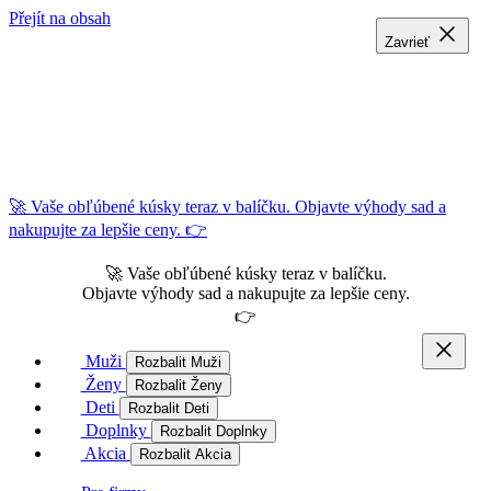
Přejít na obsah
Zavrieť
Zavrieť
Zavrieť
🚀 Vaše obľúbené kúsky teraz v balíčku. Objavte výhody sad a
nakupujte za lepšie ceny. 👉
🚀 Vaše obľúbené kúsky teraz v balíčku.
Objavte výhody sad a nakupujte za lepšie ceny.
👉
Muži
Rozbalit Muži
Ženy
Rozbalit Ženy
Deti
Rozbalit Deti
Doplnky
Rozbalit Doplnky
Akcia
Rozbalit Akcia