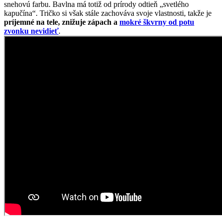
Športová elegancia
Dámska polokošeľa BRAGA je ideálny kúsok do pracovného
prostredia. Vďaka prémiovej bavlne s prímesou elastanu je veľmi
príjemná a padnúca na telo.
Materiál vám zaistí celodenný komfort, takže o pole ani nebudete
vedieť. BRAGA je jednofarebná a nadčasová s jemnými detailmi.
Na légu s gombíkmi sme našili pásik z jemne potlačenej látky.
Gombíky sú dvojfarebné.