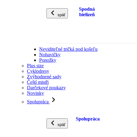
Spodná
bielizeň
späť
Neviditeľné tričká pod košeľu
Nohavičky
Ponožky
Plus size
Cyklodresy
Zvýhodnené sady
Čeští mistři
Darčekové poukazy
Novinky
Spolupráca
Spolupráca
späť