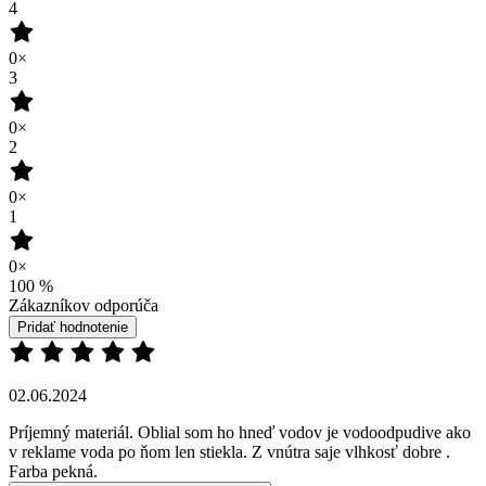
0×
1
0×
100
%
Zákazníkov odporúča
Pridať hodnotenie
02.06.2024
Príjemný materiál. Oblial som ho hneď vodov je vodoodpudive ako
v reklame voda po ňom len stiekla. Z vnútra saje vlhkosť dobre .
Farba pekná.
Recenze není ověřena
(zdroj: Heureka)
Pridať hodnotenie
Doprava zadarmo
od 80 €