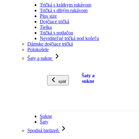
Tričká s krátkym rukávom
Tričká s dlhým rukávom
Plus size
Dojčiace tričká
Tielka
Tričká s potlačou
Neviditeľné tričká pod košeľu
Dámske dojčiace tričká
Polokošele
Šaty a sukne
Šaty a
sukne
späť
Sukne
Šaty
Spodná bielizeň