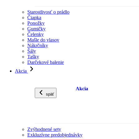
Starostlivosť o prádlo
Čiapka
Ponožky
Gumičky
Čelenky
Mašle do vlasov
Nákrčníky
Šály
Tašky
Darčekové balenie
Akcia
Akcia
späť
Zvýhodnené sety
Exkluzívne predobjednávky