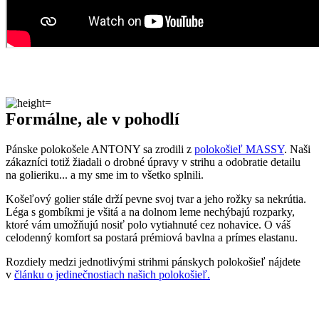
Formálne, ale v pohodlí
Pánske polokošele ANTONY sa zrodili z
polokošieľ MASSY
. Naši
zákazníci totiž žiadali o drobné úpravy v strihu a odobratie detailu
na golieriku... a my sme im to všetko splnili.
Košeľový golier stále drží pevne svoj tvar a jeho rožky sa nekrútia.
Léga s gombíkmi je všitá a na dolnom leme nechýbajú rozparky,
ktoré vám umožňujú nosiť polo vytiahnuté cez nohavice. O váš
celodenný komfort sa postará prémiová bavlna a prímes elastanu.
Rozdiely medzi jednotlivými strihmi pánskych polokošieľ nájdete
v
článku o jedinečnostiach našich polokošieľ.
Naozaj to funguje
To, že naša technológia skutočne funguje, potvrdzujú výskumy z
laboratórií a viac než
150-tisíc spokojných zákazníkov
.
Medzi prvými naše oblečenie skúmala Technická univerzita v
Liberci, ktorá svojimi
výsledkami pozitívne tvrdenie o technológii