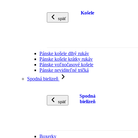
Košele
späť
Pánske košele dlhý rukáv
Pánske košele krátky rukáv
Pánske voľnočasové košele
Pánske neviditeľné tričká
Spodná bielizeň
Spodná
bielizeň
späť
Boxerky