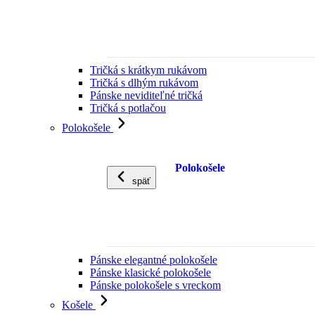
Tričká s krátkym rukávom
Tričká s dlhým rukávom
Pánske neviditeľné tričká
Tričká s potlačou
Polokošele
Polokošele
späť
Pánske elegantné polokošele
Pánske klasické polokošele
Pánske polokošele s vreckom
Košele