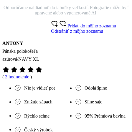
Odporúčame nahliadnuť do tabuľky veľkostí. Fotografie môžu byť
upravené alebo vygenerované AI.
Pridať do môjho zoznamu
Odstrániť z môjho zoznamu
ANTONY
Pánska polokošeľa
azúrová/NAVY XL
(
2 hodnotenie
)
Nie je vidieť pot
Odolá špine
Znižuje zápach
Silne saje
Rýchlo schne
95% Prémiová bavlna
Český výrobok