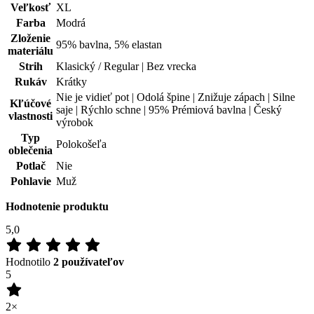
saje | Rýchlo schne | 95% Prémiová bavlna | Český
vlastnosti
výrobok
Typ
Polokošeľa
oblečenia
Potlač
Nie
Pohlavie
Muž
Hodnotenie produktu
5,0
Hodnotilo
2 používateľov
5
2×
4
0×
3
0×
2