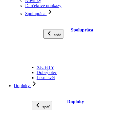
Novinky
Darčekové poukazy
Spolupráca
Spolupráca
späť
XICHTY
Dobrý otec
Lesní svět
Doplnky
Doplnky
späť