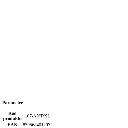
Parametre
Kód
1107-ANT/XL
produktu
EAN
8595684012972
Veľkosť
XL
Farba
Modrá
Zloženie
95% bavlna, 5% elastan
materiálu
Strih
Klasický / Regular | Bez vrecka
Rukáv
Krátky
Nie je vidieť pot | Odolá špine | Znižuje zápach | Silne
Kľúčové