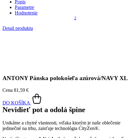
ANTONY
Pánska polokošeľa azúrová/NAVY XL
Cena
81,59 €
DO KOŠÍKA
Nevidieť pot a odolá špine
Unikátne a chytré vlastnosti, vďaka ktorým je naše oblečenie
jedinečné na trhu, zaisťuje technológia CityZen®.
Vonkajšia strana
odolá tekutinám a špine
, všetko z nej ihneď
strasiete alebo jemne zotriete.
Vnútorná strana absorbuje vlhkosť a rozvádza ju do väčšej plochy
než bežná textília, aby látka nechladila a pot sa rýchlejšie odparil.
Kombinácia týchto vlastností zaručuje, že vám v oblečení bude celý
deň príjemne, pretože dokáže znížiť zápach a
mokré škvrny od
potu zvonku nevidieť
.