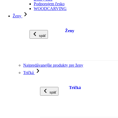
Podporujem česko
WOODCARVING
Ženy
Ženy
späť
Najpredávanejšie produkty pre ženy
Tričká
Tričká
späť