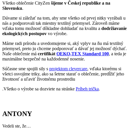
Máme radi prírodu a uvedomujeme si, aký vplyv na ňu má textilný
priemysel, preto ju chceme podporovať a dávať jej možnosť dýchať.
Naše oblečenie má
certifikát
OEKO-TEX Standard 100
, a teda je
maximálne bezpečné na každodenné nosenie.
Súčasne sme spojili sily s
projektom clevercare
, vďaka ktorému si
všetci osvojíme triky, ako sa šetrne starať o oblečenie, predĺžiť jeho
životnosť a uľaviť životnému prostrediu
.Všetko o výrobe sa dozviete na stránke
Príbeh trička
.
ANTONY
Vedeli ste, že…
Antony je pokojné zelené mesto na okraji Paríža, ktoré kombinuje
bohatú históriu, kultúrny život plný festivalov a umenia s výborným
dopravným spojením a intenzívnou medzinárodnou spoluprácou.
Zaujímavosti
• Mesto je s Parížom spojené prímestskou železnicou, po ktorej sa