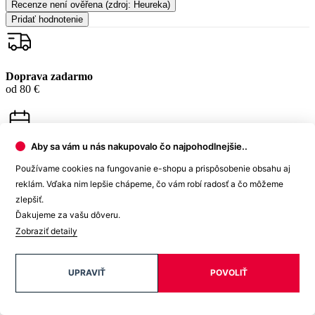
Garancia
vrátenia peňazí
99% spokojnosť
na Heureke
Aby sa vám u nás nakupovalo čo najpohodlnejšie..
Používame cookies na fungovanie e-shopu a prispôsobenie obsahu aj
reklám. Vďaka nim lepšie chápeme, čo vám robí radosť a čo môžeme
zlepšiť.
15 500+
Ďakujeme za vašu dôveru.
pozitívnych recenzií
Zobraziť detaily
Zákaznícka podpora
UPRAVIŤ
POVOLIŤ
+421 418 777 310
(Po-Pia 9-16)