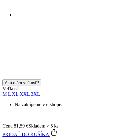
Akú mám veľkosť?
Veľkosť
M
L
XL
XXL
3XL
Na zakúpenie v e-shope.
Cena
81,59 €
Skladem > 5 ks
PRIDAŤ DO KOŠÍKA
Doprava zadarmo
od 80 €