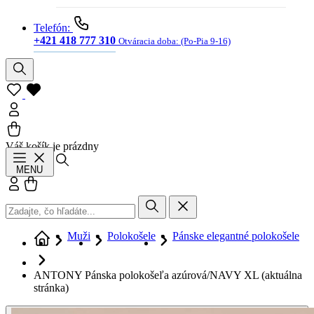
Telefón:
+421 418 777 310
Otváracia doba:
(Po-Pia 9-16)
Váš košík je prázdny
Hľadať
MENU
Prihlásiť sa
Košík
Muži
Polokošele
Pánske elegantné polokošele
ANTONY Pánska polokošeľa azúrová/NAVY XL
(aktuálna
stránka)