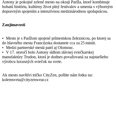
do hlavného mesta Francúzska dostanete cca za 25 minút.
• Medzi partnerské mestá patrí aj Olomouc.
• V 17. storočí bolo Antony sídlom slávnej sviečkarskej
manufaktúry Trudon, ktorá je dodnes považovaná za najstaršieho
výrobcu luxusných sviečok na svete.
Ak mesto navštívi tričko CityZen, pošlite nám fotku na:
kolemsveta@cityzenwear.cz