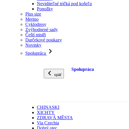
Neviditeľné tričká pod košeľu
Ponožky
Plus size
Merino
Cyklodresy
Zvýhodnené sady
Čeští mistři
Darčekové poukazy
Novinky
Spolupráca
Spolupráca
späť
CHINASKI
XICHTY
ZDRAVÁ MĚSTA
Via Czechia
Dobrý otec