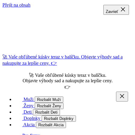
Přejít na obsah
Zavrieť
Zavrieť
Zavrieť
🚀 Vaše obľúbené kúsky teraz v balíčku. Objavte výhody sad a
nakupujte za lepšie ceny. 👉
🚀 Vaše obľúbené kúsky teraz v balíčku.
Objavte výhody sad a nakupujte za lepšie ceny.
👉
Muži
Rozbalit Muži
Ženy
Rozbalit Ženy
Deti
Rozbalit Deti
Doplnky
Rozbalit Doplnky
Akcia
Rozbalit Akcia