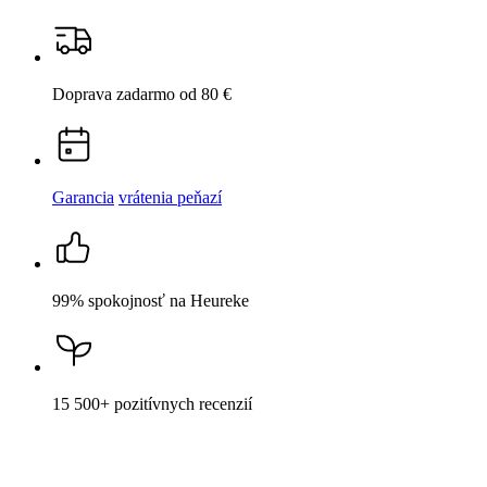
Garancia
vrátenia peňazí
99% spokojnosť
na Heureke
15 500+
pozitívnych recenzií
Popis
Parametre
Hodnotenie
2
Detail produktu