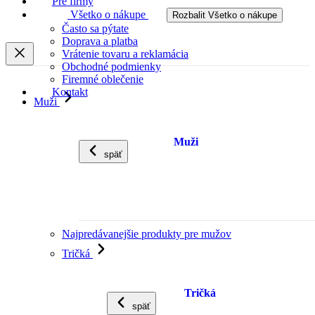
Pre firmy
Všetko o nákupe
Rozbalit Všetko o nákupe
Často sa pýtate
Doprava a platba
Vrátenie tovaru a reklamácia
Obchodné podmienky
Firemné oblečenie
Kontakt
Muži
Muži
späť
Najpredávanejšie produkty pre mužov
Tričká
Tričká
späť