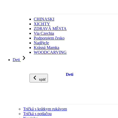
CHINASKI
XICHTY
ZDRAVÁ MĚSTA
Via Czechia
Podporujem česko
NadějeJe
Krásná Mamka
WOODCARVING
Deti
Deti
späť
Tričká s krátkym rukávom
Tričká s potlačou