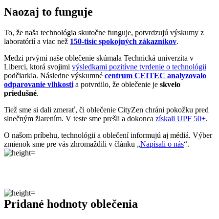
podčiarkla. Následne výskumné
centrum CEITEC analyzovalo
odparovanie vlhkosti
a potvrdilo, že oblečenie je
skvelo
priedušné
.
Tiež sme si dali zmerať, či oblečenie CityZen chráni pokožku pred
slnečným žiarením. V teste sme prešli a dokonca
získali UPF 50+
.
O našom príbehu, technológii a oblečení informujú aj médiá. Výber
zmienok sme pre vás zhromaždili v článku „
Napísali o nás
“.
Pridané hodnoty oblečenia
Všetko oblečenie CityZen
šijeme v Českej republike a na
Slovensku
.
Dávame si záležať na tom, aby sme všetko od prvej nitky vyrábali u
nás a podporovali tak miestny textilný priemysel. Zároveň máme
vďaka tomu možnosť dôkladne dohliadať na kvalitu a
dodržiavanie
ekologických postupov
vo výrobe.