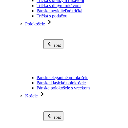
Tričká s krátkym rukávom
Tričká s dlhým rukávom
Pánske neviditeľné tričká
Tričká s potlačou
Polokošele
späť
Pánske elegantné polokošele
Pánske klasické polokošele
Pánske polokošele s vreckom
Košele
späť