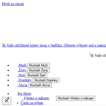
Přejít na obsah
🚀 Vaše obľúbené kúsky teraz v balíčku. Objavte výhody sad a nakupu
🚀 Vaše ob
Muži
Rozbalit Muži
Ženy
Rozbalit Ženy
Deti
Rozbalit Deti
Doplnky
Rozbalit Doplnky
Akcia
Rozbalit Akcia
Pre firmy
Všetko o nákupe
Rozbalit Všetko o nákupe
Často sa pýtate