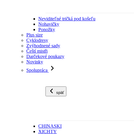
Neviditeľné tričká pod košeľu
Nohavičky
Ponožky
Plus size
Cyklodresy
Zvýhodnené sady
Čeští mistři
Darčekové poukazy
Novinky
Spolupráca
späť
CHINASKI
XICHTY