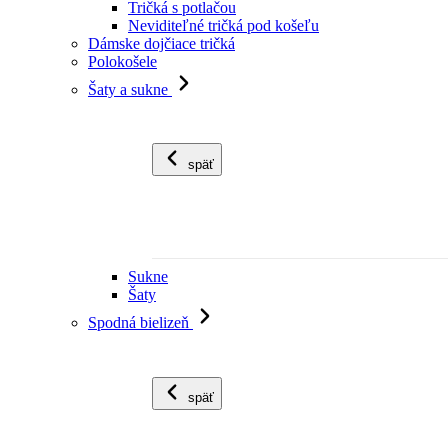
Tričká s potlačou
Neviditeľné tričká pod košeľu
Dámske dojčiace tričká
Polokošele
Šaty a sukne
späť
Sukne
Šaty
Spodná bielizeň
späť