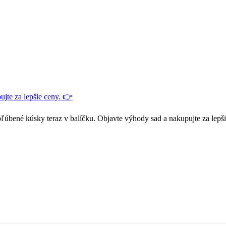
jte za lepšie ceny. 👉
ľúbené kúsky teraz v balíčku. Objavte výhody sad a nakupujte za lepš