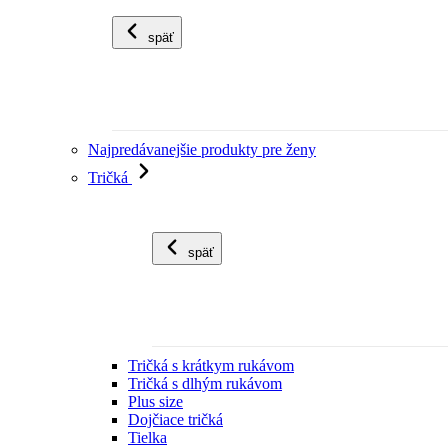
späť
Najpredávanejšie produkty pre ženy
Tričká
späť
Tričká s krátkym rukávom
Tričká s dlhým rukávom
Plus size
Dojčiace tričká
Tielka