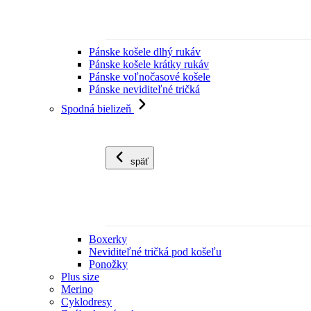
Pánske košele dlhý rukáv
Pánske košele krátky rukáv
Pánske voľnočasové košele
Pánske neviditeľné tričká
Spodná bielizeň
späť
Boxerky
Neviditeľné tričká pod košeľu
Ponožky
Plus size
Merino
Cyklodresy