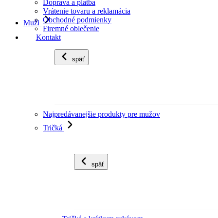
Doprava a platba
Vrátenie tovaru a reklamácia
Obchodné podmienky
Muži
Firemné oblečenie
Kontakt
späť
Najpredávanejšie produkty pre mužov
Tričká
späť