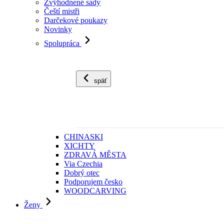
Zvýhodnené sady
Čeští mistři
Darčekové poukazy
Novinky
Spolupráca
späť
CHINASKI
XICHTY
ZDRAVÁ MĚSTA
Via Czechia
Dobrý otec
Podporujem česko
WOODCARVING
Ženy