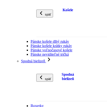
Košele
späť
Pánske košele dlhý rukáv
Pánske košele krátky rukáv
Pánske voľnočasové košele
Pánske neviditeľné tričká
Spodná bielizeň
Spodná
bielizeň
späť
Boxerky