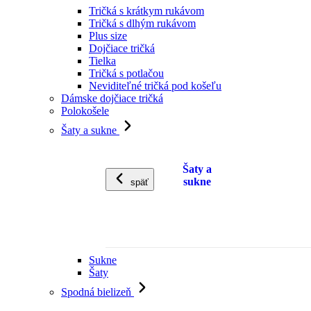
Tričká s krátkym rukávom
Tričká s dlhým rukávom
Plus size
Dojčiace tričká
Tielka
Tričká s potlačou
Neviditeľné tričká pod košeľu
Dámske dojčiace tričká
Polokošele
Šaty a sukne
Šaty a
sukne
späť
Sukne
Šaty
Spodná bielizeň