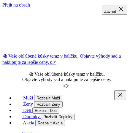
Přejít na obsah
Zavrieť
Zavrieť
Zavrieť
🚀 Vaše obľúbené kúsky teraz v balíčku. Objavte výhody sad a
nakupujte za lepšie ceny. 👉
🚀 Vaše obľúbené kúsky teraz v balíčku.
Objavte výhody sad a nakupujte za lepšie ceny.
👉
Muži
Rozbalit Muži
Ženy
Rozbalit Ženy
Deti
Rozbalit Deti
Doplnky
Rozbalit Doplnky
Akcia
Rozbalit Akcia