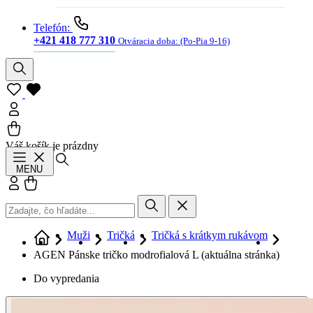
Telefón:
+421 418 777 310
Otváracia doba:
(Po-Pia 9-16)
Váš košík je prázdny
Hľadať
MENU
Prihlásiť sa
Košík
Muži
Tričká
Tričká s krátkym rukávom
AGEN Pánske tričko modrofialová L
(aktuálna stránka)
Do vypredania