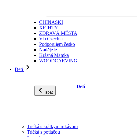
CHINASKI
XICHTY
ZDRAVÁ MĚSTA
Via Czechia
Podporujem česko
NadějeJe
Krásná Mamka
WOODCARVING
Deti
Deti
späť
Tričká s krátkym rukávom
Tričká s potlačou