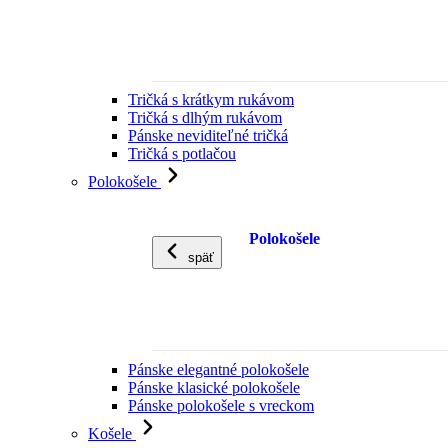
Tričká s krátkym rukávom
Tričká s dlhým rukávom
Pánske neviditeľné tričká
Tričká s potlačou
Polokošele
Polokošele
späť
Pánske elegantné polokošele
Pánske klasické polokošele
Pánske polokošele s vreckom
Košele