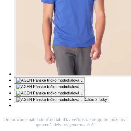
Ďalšie 2 fotky
Odporúčame nahliadnuť do tabuľky veľkostí. Fotografie môžu byť
upravené alebo vygenerované AI.