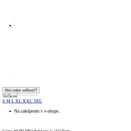
Akú mám veľkosť?
Veľkosť
S
M
L
XL
XXL
3XL
Na zakúpenie v e-shope.
Cena
40,99 €
Produkt nie je skladom
STRÁŽIŤ DOSTUPNOSŤ
Doprava zadarmo
od 80 €