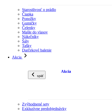
Starostlivosť o prádlo
Čiapka
Ponožky
Gumičky
Čelenky
Mašle do vlasov
Nákrčníky
Šály
Tašky
Darčekové balenie
Akcia
Akcia
späť
Zvýhodnené sety
Exkluzívne predobjednávky