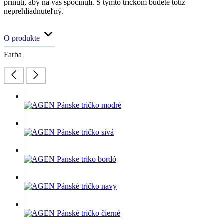
prinúti, aby na vás spočinuli. S týmto tričkom budete totiž
neprehliadnuteľný.
O produkte
Farba