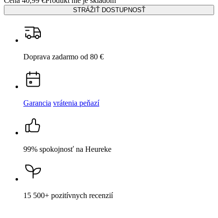
Garancia
vrátenia peňazí
99% spokojnosť
na Heureke
15 500+
pozitívnych recenzií
Popis
Parametre
Hodnotenie
6
Detail produktu