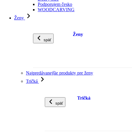
Podporujem česko
WOODCARVING
Ženy
Ženy
späť
Najpredávanejšie produkty pre ženy
Tričká
Tričká
späť