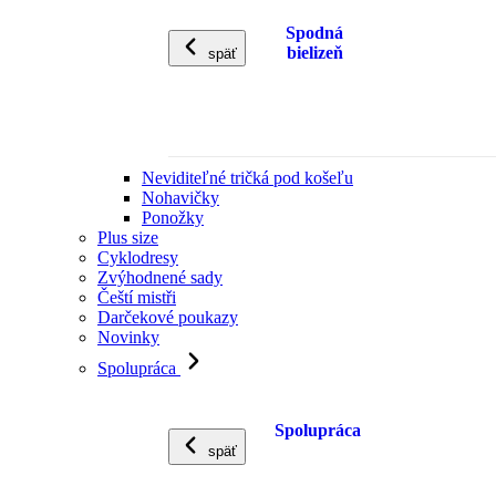
Spodná
bielizeň
späť
Neviditeľné tričká pod košeľu
Nohavičky
Ponožky
Plus size
Cyklodresy
Zvýhodnené sady
Čeští mistři
Darčekové poukazy
Novinky
Spolupráca
Spolupráca
späť