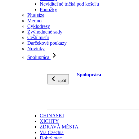
Neviditeľné tričká pod košeľu
Ponožky
Plus size
Merino
Cyklodresy
Zvýhodnené sady
Čeští mistři
Darčekové poukazy
Novinky
Spolupráca
Spolupráca
späť
CHINASKI
XICHTY
ZDRAVÁ MĚSTA
Via Czechia
Dobrý otec