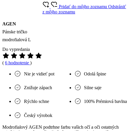
Pridať do môjho zoznamu
Odstrániť
z môjho zoznamu
AGEN
Pánske tričko
modrofialová L
Do vypredania
(
6 hodnotenie
)
Nie je vidieť pot
Odolá špine
Znižuje zápach
Silne saje
Rýchlo schne
100% Prémiová bavlna
Český výrobok
Modrofialový AGEN podtrhne farbu vašich očí a oči ostatných