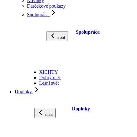
Novinky
Darčekové poukazy
Spolupráca
Spolupráca
späť
XICHTY
Dobrý otec
Lesní svět
Doplnky
Doplnky
späť