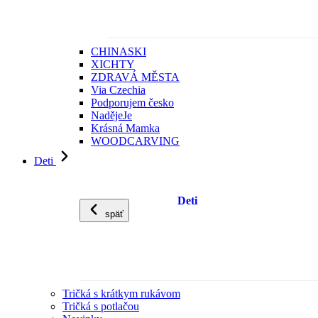
CHINASKI
XICHTY
ZDRAVÁ MĚSTA
Via Czechia
Podporujem česko
NadějeJe
Krásná Mamka
WOODCARVING
Deti
Deti
späť
Tričká s krátkym rukávom
Tričká s potlačou