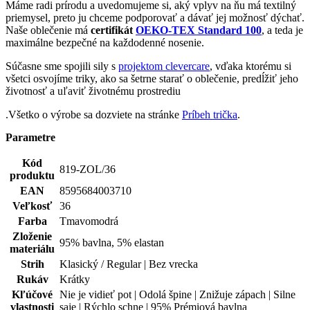
Farba
Tmavomodrá
Zloženie
95% bavlna, 5% elastan
materiálu
Strih
Klasický / Regular | Bez vrecka
Rukáv
Krátky
Kľúčové
Nie je vidieť pot | Odolá špine | Znižuje zápach | Silne
vlastnosti
saje | Rýchlo schne | 95% Prémiová bavlna
Potlač
Nie
Typ
Polokošeľa
oblečenia
Pohlavie
Žena
Hodnotenie produktu
5,0
Hodnotilo
1 používateľov
5
1×
4