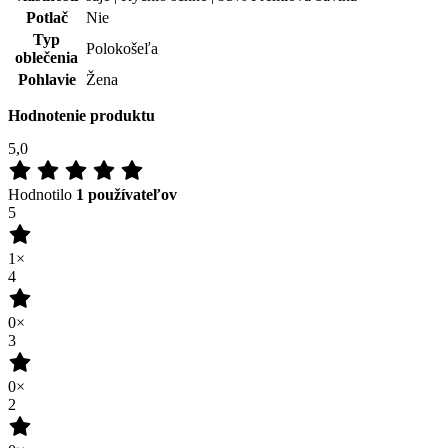
0×
3
0×
2
0×
1
0×
100
%
Zákazníkov odporúča
Pridať hodnotenie
Tento produkt zatím nikdo nehodnotil.
Doprava zadarmo
od 80 €