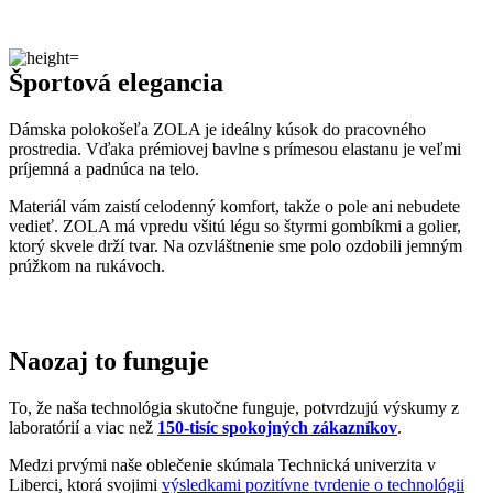
Naozaj to funguje
To, že naša technológia skutočne funguje, potvrdzujú výskumy z
laboratórií a viac než
150-tisíc spokojných zákazníkov
.
Medzi prvými naše oblečenie skúmala Technická univerzita v
Liberci, ktorá svojimi
výsledkami pozitívne tvrdenie o technológii
podčiarkla. Následne výskumné
centrum CEITEC analyzovalo
odparovanie vlhkosti
a potvrdilo, že oblečenie je
skvelo
priedušné
.
Tiež sme si dali zmerať, či oblečenie CityZen chráni pokožku pred
slnečným žiarením. V teste sme prešli a dokonca
získali UPF 50+
.
O našom príbehu, technológii a oblečení informujú aj médiá. Výber
zmienok sme pre vás zhromaždili v článku „
Napísali o nás
“.
Pridané hodnoty oblečenia