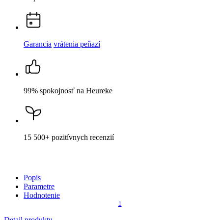
Popis
Parametre
Hodnotenie
1
Detail produktu
ZOLA
Dámská polokošeľa navy/candy pink 36
Cena
77,59 €
DO KOŠÍKA
Nevidieť pot a odolá špine