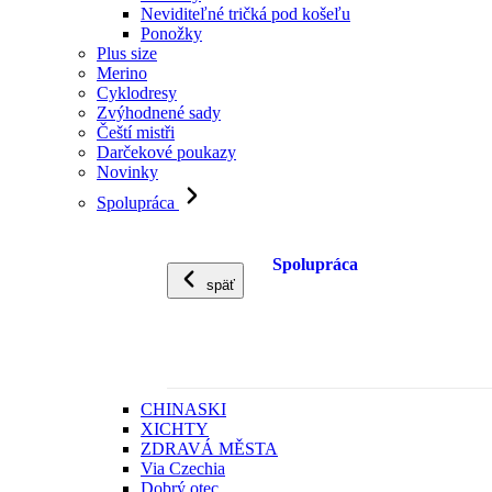
Neviditeľné tričká pod košeľu
Ponožky
Plus size
Merino
Cyklodresy
Zvýhodnené sady
Čeští mistři
Darčekové poukazy
Novinky
Spolupráca
Spolupráca
späť
CHINASKI
XICHTY
ZDRAVÁ MĚSTA
Via Czechia
Dobrý otec