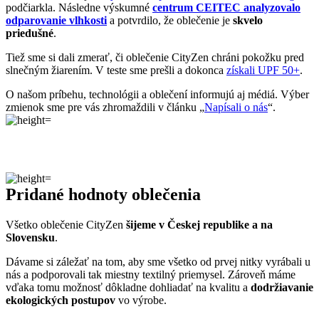
Všetko oblečenie CityZen
šijeme v Českej republike a na
Slovensku
.
Dávame si záležať na tom, aby sme všetko od prvej nitky vyrábali u
nás a podporovali tak miestny textilný priemysel. Zároveň máme
vďaka tomu možnosť dôkladne dohliadať na kvalitu a
dodržiavanie
ekologických postupov
vo výrobe.
Máme radi prírodu a uvedomujeme si, aký vplyv na ňu má textilný
priemysel, preto ju chceme podporovať a dávať jej možnosť dýchať.
Naše oblečenie má
certifikát
OEKO-TEX Standard 100
, a teda je
maximálne bezpečné na každodenné nosenie.
Súčasne sme spojili sily s
projektom clevercare
, vďaka ktorému si
všetci osvojíme triky, ako sa šetrne starať o oblečenie, predĺžiť jeho
životnosť a uľaviť životnému prostrediu
.Všetko o výrobe sa dozviete na stránke
Príbeh trička
.
Parametre
Kód
819-ZOL/36
produktu
EAN
8595684003710
Veľkosť
36