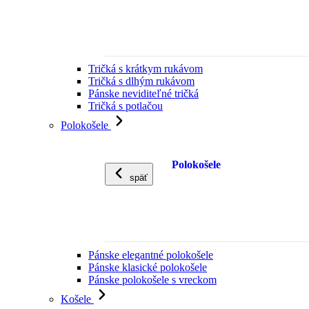
Tričká s krátkym rukávom
Tričká s dlhým rukávom
Pánske neviditeľné tričká
Tričká s potlačou
Polokošele
Polokošele
späť
Pánske elegantné polokošele
Pánske klasické polokošele
Pánske polokošele s vreckom
Košele