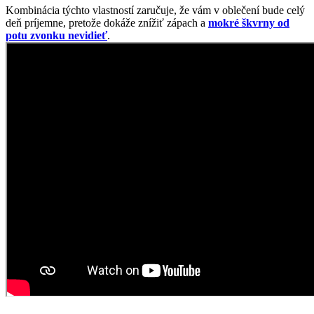
Športová elegancia
Dámska polokošeľa ZOLA je ideálny kúsok do pracovného
prostredia. Vďaka prémiovej bavlne s prímesou elastanu je veľmi
príjemná a padnúca na telo.
Materiál vám zaistí celodenný komfort, takže o pole ani nebudete
vedieť. ZOLA má vpredu všitú légu so štyrmi gombíkmi a golier,
ktorý skvele drží tvar. Na ozvláštnenie sme polo ozdobili jemným
prúžkom na rukávoch.