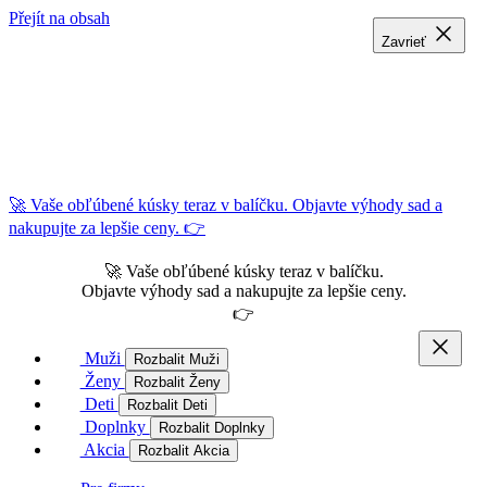
Přejít na obsah
Zavrieť
Zavrieť
Zavrieť
🚀 Vaše obľúbené kúsky teraz v balíčku. Objavte výhody sad a
nakupujte za lepšie ceny. 👉
🚀 Vaše obľúbené kúsky teraz v balíčku.
Objavte výhody sad a nakupujte za lepšie ceny.
👉
Muži
Rozbalit Muži
Ženy
Rozbalit Ženy
Deti
Rozbalit Deti
Doplnky
Rozbalit Doplnky
Akcia
Rozbalit Akcia