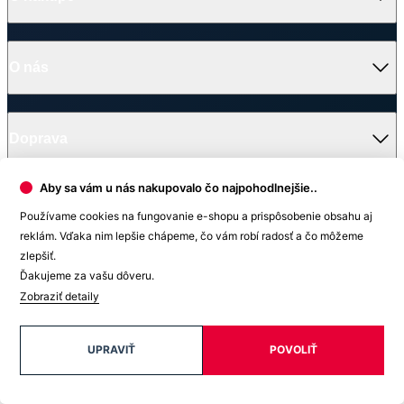
V médiách
Ocenenie
© 2026 CityZen
| vytvoril
emorfiq
Zavrieť
Aby sa vám u nás nakupovalo čo najpohodlnejšie..
Tabuľka veľkostí
Používame cookies na fungovanie e-shopu a prispôsobenie obsahu aj
Dámska polokošeľa
reklám. Vďaka nim lepšie chápeme, čo vám robí radosť a čo môžeme
zlepšiť.
Velikost
(A)
(B)
Ďakujeme za vašu dôveru.
34
59 cm
41 cm
Zobraziť detaily
36
61 cm
43 cm
38
63 cm
45 cm
UPRAVIŤ
POVOLIŤ
40
65 cm
47 cm
42
67 cm
49 cm
44
67 cm
51 cm