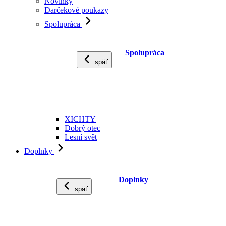
Novinky
Darčekové poukazy
Spolupráca
Spolupráca
späť
XICHTY
Dobrý otec
Lesní svět
Doplnky
Doplnky
späť