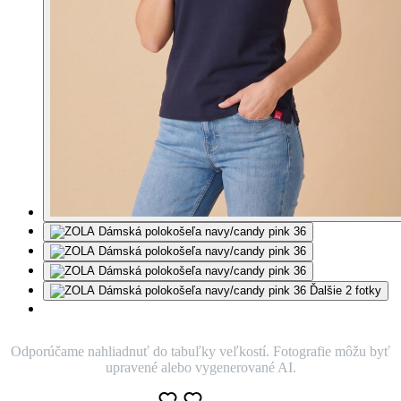
Ďalšie 2 fotky
Odporúčame nahliadnuť do tabuľky veľkostí. Fotografie môžu byť
upravené alebo vygenerované AI.