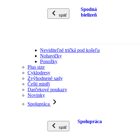
Spodná
bielizeň
späť
Neviditeľné tričká pod košeľu
Nohavičky
Ponožky
Plus size
Cyklodresy
Zvýhodnené sady
Čeští mistři
Darčekové poukazy
Novinky
Spolupráca
Spolupráca
späť