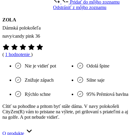
Pridať do môjho zoznamu
Odstrániť z môjho zoznamu
ZOLA
Dámská polokošeľa
navy/candy pink 36
(
1 hodnotenie
)
Nie je vidieť pot
Odolá špine
Znižuje zápach
Silne saje
Rýchlo schne
95% Prémiová bavlna
Cítiť sa pohodlne a pritom byť stále dáma. V navy polokošeli
CityZen(R) vám to pristane na výlete, pri grilovaní s priateľmi a aj
na golfe. A pot nebude vidieť.
O produkte