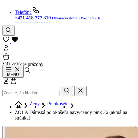
Telefón:
+421 418 777 310
Otváracia doba:
(Po-Pia 9-16)
Váš košík je prázdny
Hľadať
MENU
Prihlásiť sa
Košík
Ženy
Polokošele
ZOLA Dámská polokošeľa navy/candy pink 36
(aktuálna
stránka)