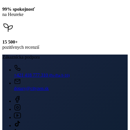
dotazy@cityzen.sk
Newsletter
Získajte zľavy len pre prihlásených, buďte informovaní o akciách.
Váš e-mail
PRIHLÁSIŤ SA K ODBERU