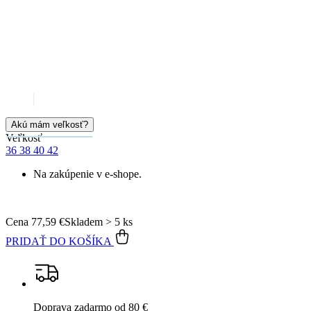
Cena
77,59 €
Skladem > 5 ks
PRIDAŤ DO KOŠÍKA
Doprava zadarmo
od 80 €
Garancia
vrátenia peňazí
99% spokojnosť
na Heureke
15 500+
pozitívnych recenzií