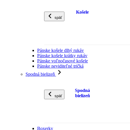
Košele
späť
Pánske košele dlhý rukáv
Pánske košele krátky rukáv
Pánske voľnočasové košele
Pánske neviditeľné tričká
Spodná bielizeň
Spodná
bielizeň
späť
Boxerky