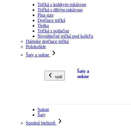
Tričká s krátkym rukávom
Tričká s dlhým rukávom
Plus size
Dojčiace tričká
Tielka
Tričká s potlačou
Neviditeľné tričká pod košeľu
Dámske dojčiace tričká
Polokošele
Šaty a sukne
Šaty a
sukne
späť
Sukne
Šaty
Spodná bielizeň