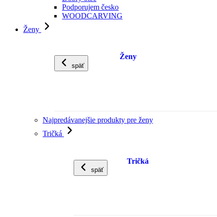
Podporujem česko
WOODCARVING
Ženy
Ženy
späť
Najpredávanejšie produkty pre ženy
Tričká
Tričká
späť