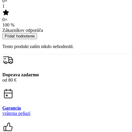
Garancia
vrátenia peňazí
99% spokojnosť
na Heureke
15 500+
pozitívnych recenzií
Zákaznícka podpora
+421 418 777 310
(Po-Pia 9-16)