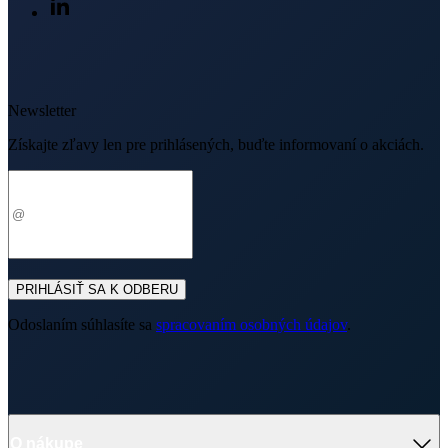
Odoslaním súhlasíte sa
spracovaním osobných údajov
.
O nákupe
Výhody oblečenia CityZen
Partnerské predajne
O nás
Často sa pýtate
Doprava a platba
Darčekové poukazy
Kontakt
Vrátenie tovaru a reklamácia
Blog
Doprava
Obchodné podmienky
Firemné oblečenie
Ochrana súkromia
Pre B2B
Ako vyrábame chytré oblečenie
Ako vzniklo české chytré oblečenie CityZen
Platba