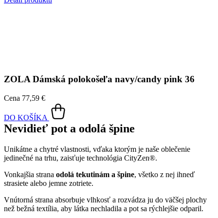
Unikátne a chytré vlastnosti, vďaka ktorým je naše oblečenie
jedinečné na trhu, zaisťuje technológia CityZen®.
Vonkajšia strana
odolá tekutinám a špine
, všetko z nej ihneď
strasiete alebo jemne zotriete.
Vnútorná strana absorbuje vlhkosť a rozvádza ju do väčšej plochy
než bežná textília, aby látka nechladila a pot sa rýchlejšie odparil.
Kombinácia týchto vlastností zaručuje, že vám v oblečení bude celý
deň príjemne, pretože dokáže znížiť zápach a
mokré škvrny od
potu zvonku nevidieť
.