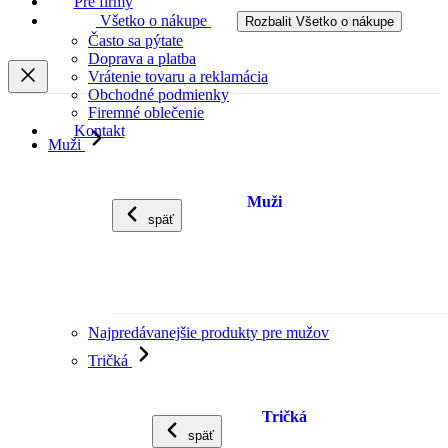
Pre firmy
Všetko o nákupe
Rozbalit Všetko o nákupe
Často sa pýtate
Doprava a platba
Vrátenie tovaru a reklamácia
Obchodné podmienky
Firemné oblečenie
Kontakt
Muži
Muži
späť
Najpredávanejšie produkty pre mužov
Tričká
Tričká
späť