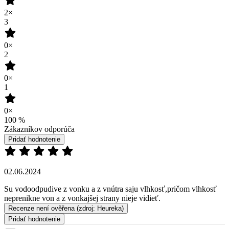
2×
3
0×
2
0×
1
0×
100
%
Zákazníkov odporúča
Pridať hodnotenie
02.06.2024
Su vodoodpudive z vonku a z vnútra saju vlhkosť,pričom vlhkosť
neprenikne von a z vonkajšej strany nieje vidieť.
Recenze není ověřena
(zdroj: Heureka)
Pridať hodnotenie