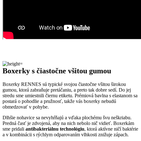
Boxerky s čiastočne všitou gumou
Boxerky RENNES sú typické svojou čiastočne všitou širokou
gumou, ktorá zabraňuje pretáčaniu, a preto tak dobre sedí. Do jej
stredu sme umiestnili čiernu etiketu. Prémiová bavlna s elastanom sa
postará o pohodlie a pružnosť, takže vás boxerky nebudú
obmedzovať v pohybe.
Dlhšie nohavice sa nevyhŕňajú a vďaka plochému švu neškriabu.
Predná časť je zdvojená, aby na nich nebolo nič vidieť. Boxerkám
sme pridali
antibakteriálnu technológiu
, ktorá aktívne ničí baktérie
a v kombinácii s rýchlym odparovaním vlhkosti znižuje zápach.