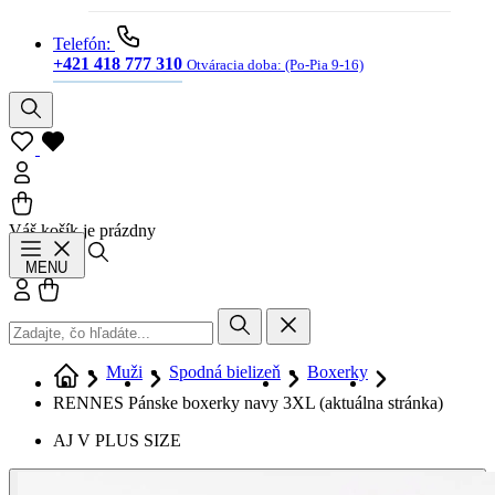
Telefón:
+421 418 777 310
Otváracia doba:
(Po-Pia 9-16)
Váš košík je prázdny
Hľadať
MENU
Prihlásiť sa
Košík
Muži
Spodná bielizeň
Boxerky
RENNES Pánske boxerky navy 3XL
(aktuálna stránka)
AJ V PLUS SIZE