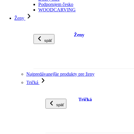
Podporujem česko
WOODCARVING
Ženy
Ženy
späť
Najpredávanejšie produkty pre ženy
Tričká
Tričká
späť