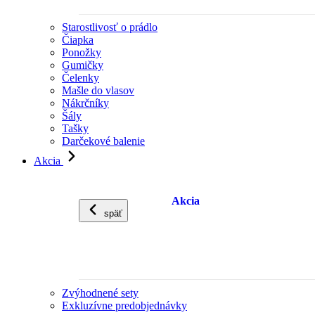
Starostlivosť o prádlo
Čiapka
Ponožky
Gumičky
Čelenky
Mašle do vlasov
Nákrčníky
Šály
Tašky
Darčekové balenie
Akcia
Akcia
späť
Zvýhodnené sety
Exkluzívne predobjednávky