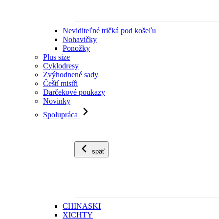
Neviditeľné tričká pod košeľu
Nohavičky
Ponožky
Plus size
Cyklodresy
Zvýhodnené sady
Čeští mistři
Darčekové poukazy
Novinky
Spolupráca
späť
CHINASKI
XICHTY