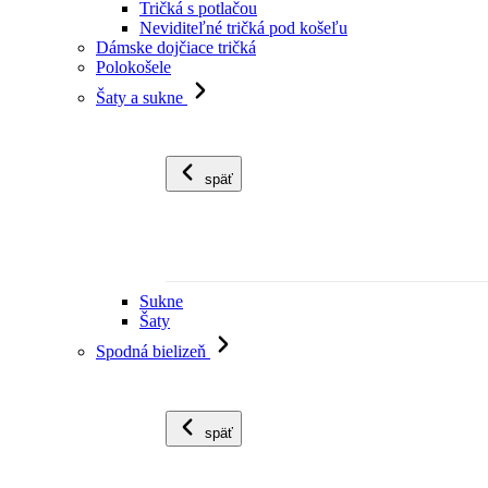
Tričká s potlačou
Neviditeľné tričká pod košeľu
Dámske dojčiace tričká
Polokošele
Šaty a sukne
späť
Sukne
Šaty
Spodná bielizeň
späť