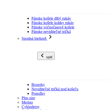
Pánske košele dlhý rukáv
Pánske košele krátky rukáv
Pánske voľnočasové košele
Pánske neviditeľné tričká
Spodná bielizeň
späť
Boxerky
Neviditeľné tričká pod košeľu
Ponožky
Plus size
Merino
Cyklodresy