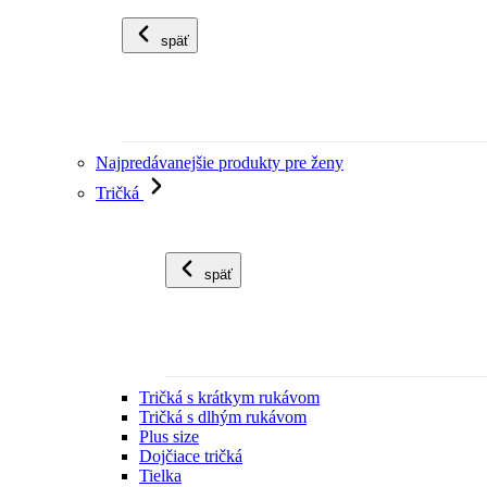
späť
Najpredávanejšie produkty pre ženy
Tričká
späť
Tričká s krátkym rukávom
Tričká s dlhým rukávom
Plus size
Dojčiace tričká
Tielka