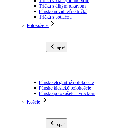
Tričká s krátkym rukávom
Tričká s dlhým rukávom
Pánske neviditeľné tričká
Tričká s potlačou
Polokošele
späť
Pánske elegantné polokošele
Pánske klasické polokošele
Pánske polokošele s vreckom
Košele
späť