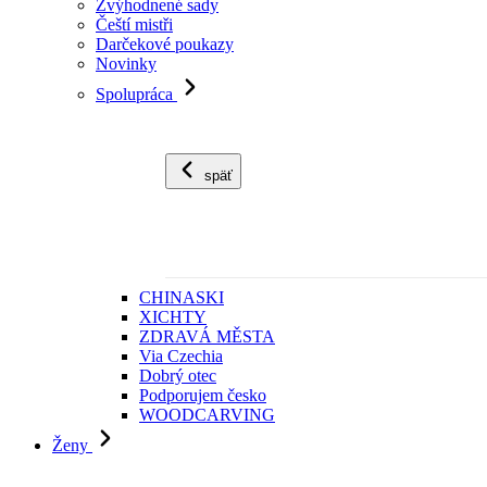
Zvýhodnené sady
Čeští mistři
Darčekové poukazy
Novinky
Spolupráca
späť
CHINASKI
XICHTY
ZDRAVÁ MĚSTA
Via Czechia
Dobrý otec
Podporujem česko
WOODCARVING
Ženy