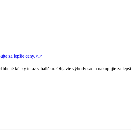
jte za lepšie ceny. 👉
ľúbené kúsky teraz v balíčku. Objavte výhody sad a nakupujte za lepš