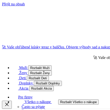
Přejít na obsah
🚀 Vaše obľúbené kúsky teraz v balíčku. Objavte výhody sad a nakupu
🚀 Vaše ob
Muži
Rozbalit Muži
Ženy
Rozbalit Ženy
Deti
Rozbalit Deti
Doplnky
Rozbalit Doplnky
Akcia
Rozbalit Akcia
Pre firmy
Všetko o nákupe
Rozbalit Všetko o nákupe
Často sa pýtate