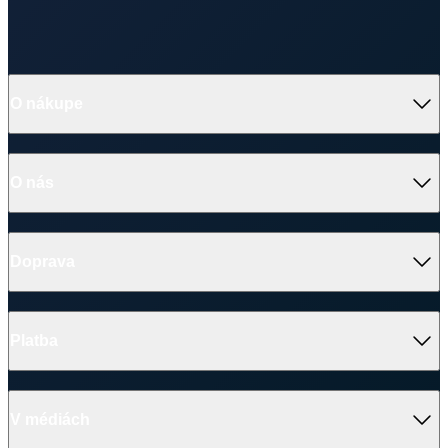
V médiách
Ocenenie
© 2026 CityZen
| vytvoril
emorfiq
Zavrieť
Tabuľka veľkostí
ERMONT Pánske tričko s gombíkmi
Veľkosť
(A)
(B)
S
70 cm
50 cm
M
72 cm
52 cm
L
74 cm
54 cm
XL
76 cm
56 cm
2XL
78 cm
58 cm
3XL
80 cm
60 cm