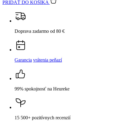
15 500+
pozitívnych recenzií
Popis
Parametre
Hodnotenie
2
Detail produktu
ERMONT
Pánske tričko biele XL
Cena
61,59 €
DO KOŠÍKA
Nevidieť pot a odolá špine