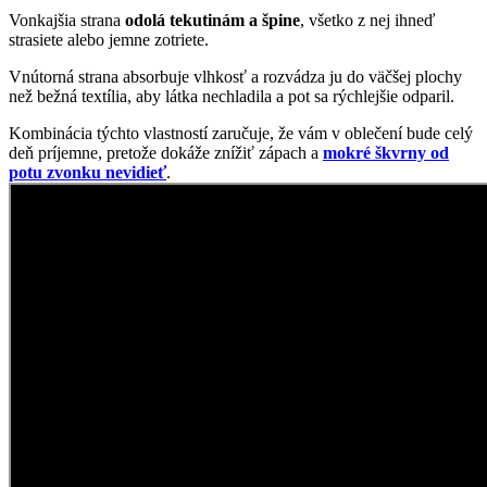
Tri gombíky ako hlavní aktéri
ERMONT v sebe mixuje prvky pohodlia trička a zároveň eleganciu,
ktorú ponúka polokošeľa.
Tri jednofarebné gombíky s légou, jemný stojačik pri krku a čierna
etiketa na spodnom leme váš vzhľad vystrelia o level vyššie hneď
po zladení s formálnymi nohavicami. Naopak, v kombinácii s
džínsami môžete vyraziť na prechádzku alebo do hľadiska na zápas.
Prémiová bavlna vám dodá dostatočné pohodlie na celý deň a
elastan zaistí väčšiu pružnosť a priliehavosť trička.