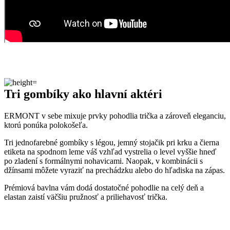
Naozaj to funguje
To, že naša technológia skutočne funguje, potvrdzujú výskumy z
laboratórií a viac než
150-tisíc spokojných zákazníkov
.
Medzi prvými naše oblečenie skúmala Technická univerzita v
Liberci, ktorá svojimi
výsledkami pozitívne tvrdenie o technológii
podčiarkla. Následne výskumné
centrum CEITEC analyzovalo
odparovanie vlhkosti
a potvrdilo, že oblečenie je
skvelo
priedušné
.
Tiež sme si dali zmerať, či oblečenie CityZen chráni pokožku pred
slnečným žiarením. V teste sme prešli a dokonca
získali UPF 50+
.
O našom príbehu, technológii a oblečení informujú aj médiá. Výber
zmienok sme pre vás zhromaždili v článku „
Napísali o nás
“.