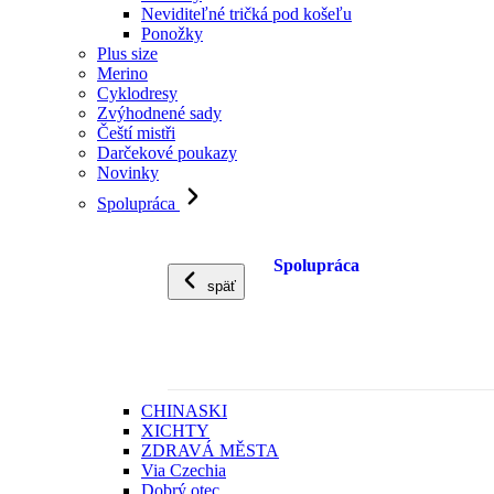
Neviditeľné tričká pod košeľu
Ponožky
Plus size
Merino
Cyklodresy
Zvýhodnené sady
Čeští mistři
Darčekové poukazy
Novinky
Spolupráca
Spolupráca
späť
CHINASKI
XICHTY
ZDRAVÁ MĚSTA
Via Czechia
Dobrý otec