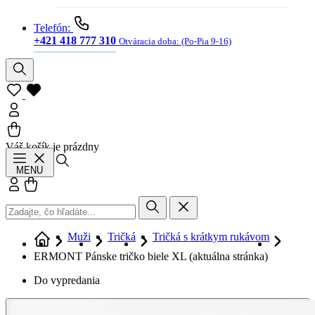
Telefón:
+421 418 777 310
Otváracia doba:
(Po-Pia 9-16)
Váš košík je prázdny
Hľadať
MENU
Prihlásiť sa
Košík
Muži
Tričká
Tričká s krátkym rukávom
ERMONT Pánske tričko biele XL
(aktuálna stránka)
Do vypredania