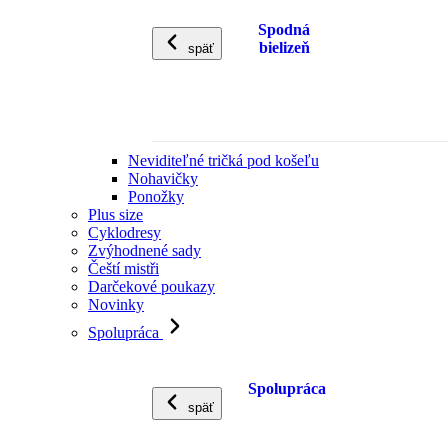
Spodná
bielizeň
späť
Neviditeľné tričká pod košeľu
Nohavičky
Ponožky
Plus size
Cyklodresy
Zvýhodnené sady
Čeští mistři
Darčekové poukazy
Novinky
Spolupráca
Spolupráca
späť