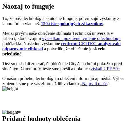
Pridané hodnoty oblečenia
Všetko oblečenie CityZen
šijeme v Českej republike a na
Slovensku
.
Dávame si záležať na tom, aby sme všetko od prvej nitky vyrábali u
nás a podporovali tak miestny textilný priemysel. Zároveň máme
vďaka tomu možnosť dôkladne dohliadať na kvalitu a
dodržiavanie
ekologických postupov
vo výrobe.
Máme radi prírodu a uvedomujeme si, aký vplyv na ňu má textilný
priemysel, preto ju chceme podporovať a dávať jej možnosť dýchať.
Naše oblečenie má
certifikát
OEKO-TEX Standard 100
, a teda je
maximálne bezpečné na každodenné nosenie.
Súčasne sme spojili sily s
projektom clevercare
, vďaka ktorému si
všetci osvojíme triky, ako sa šetrne starať o oblečenie, predĺžiť jeho
životnosť a uľaviť životnému prostrediu
.Všetko o výrobe sa dozviete na stránke
Príbeh trička
.
Parametre
Kód
100-ERM/XL
produktu