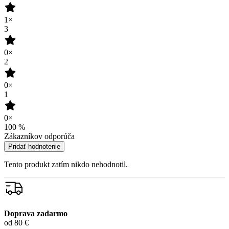
Doprava zadarmo
od 80 €
Garancia
vrátenia peňazí
99% spokojnosť
na Heureke
15 500+
pozitívnych recenzií
Zákaznícka podpora