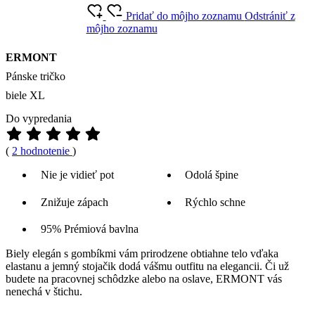
Pridať do môjho zoznamu
Odstrániť z
môjho zoznamu
ERMONT
Pánske tričko
biele XL
Do vypredania
(
2 hodnotenie
)
Nie je vidieť pot
Odolá špine
Znižuje zápach
Rýchlo schne
95% Prémiová bavlna
Biely elegán s gombíkmi vám prirodzene obtiahne telo vďaka
elastanu a jemný stojačik dodá vášmu outfitu na elegancii. Či už
budete na pracovnej schôdzke alebo na oslave, ERMONT vás
nenechá v štichu.