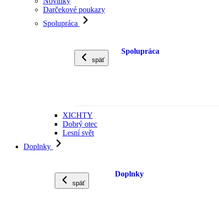
Novinky
Darčekové poukazy
Spolupráca
Spolupráca
späť
XICHTY
Dobrý otec
Lesní svět
Doplnky
Doplnky
späť