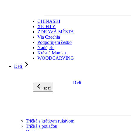
CHINASKI
XICHTY
ZDRAVÁ MĚSTA
Via Czechia
Podporujem česko
NadějeJe
Krásná Mamka
WOODCARVING
Deti
Deti
späť
Tričká s krátkym rukávom
Tričká s potlačou