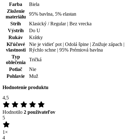
1×
4
1×
3
0×
2
0×
1
0×
100
%
Zákazníkov odporúča
Pridať hodnotenie
Tento produkt zatím nikdo nehodnotil.