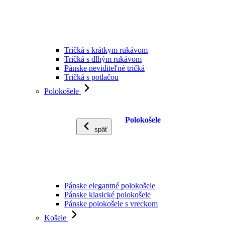
Tričká s krátkym rukávom
Tričká s dlhým rukávom
Pánske neviditeľné tričká
Tričká s potlačou
Polokošele
Polokošele
späť
Pánske elegantné polokošele
Pánske klasické polokošele
Pánske polokošele s vreckom
Košele