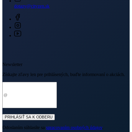
Odoslaním súhlasíte sa
spracovaním osobných údajov
.
O nákupe
Výhody oblečenia CityZen
Partnerské predajne
O nás
Často sa pýtate
Doprava a platba
Darčekové poukazy
Kontakt
Vrátenie tovaru a reklamácia
Blog
Doprava
Obchodné podmienky
Firemné oblečenie
Ochrana súkromia
Pre B2B
Ako vyrábame chytré oblečenie
Ako vzniklo české chytré oblečenie CityZen
Platba