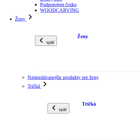
Podporujem česko
WOODCARVING
Ženy
Ženy
späť
Najpredávanejšie produkty pre ženy
Tričká
Tričká
späť