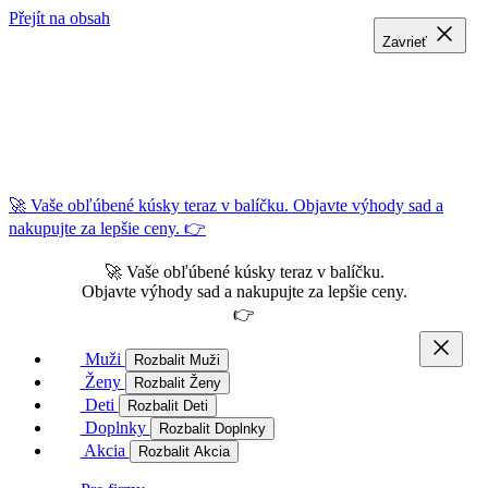
Přejít na obsah
Zavrieť
Zavrieť
Zavrieť
🚀 Vaše obľúbené kúsky teraz v balíčku. Objavte výhody sad a
nakupujte za lepšie ceny. 👉
🚀 Vaše obľúbené kúsky teraz v balíčku.
Objavte výhody sad a nakupujte za lepšie ceny.
👉
Muži
Rozbalit Muži
Ženy
Rozbalit Ženy
Deti
Rozbalit Deti
Doplnky
Rozbalit Doplnky
Akcia
Rozbalit Akcia