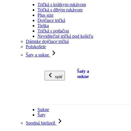
Tričká s krátkym rukávom
Tričká s dlhým rukávom
Plus size
Dojčiace tričká
Tielka
Tričká s potlačou
Neviditeľné tričká pod košeľu
Dámske dojčiace tričká
Polokošele
Šaty a sukne
Šaty a
sukne
späť
Sukne
Šaty
Spodná bielizeň