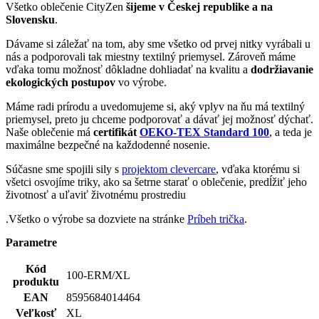
EAN
8595684014464
Veľkosť
XL
Farba
Biela
Zloženie
95% bavlna, 5% elastan
materiálu
Strih
Klasický / Regular | Bez vrecka
Výstrih
Do U
Rukáv
Krátky
Kľúčové
Nie je vidieť pot | Odolá špine | Znižuje zápach |
vlastnosti
Rýchlo schne | 95% Prémiová bavlna
Typ
Tričká
oblečenia
Potlač
Nie
Pohlavie
Muž
Hodnotenie produktu
4,5
Hodnotilo
2 používateľov
5