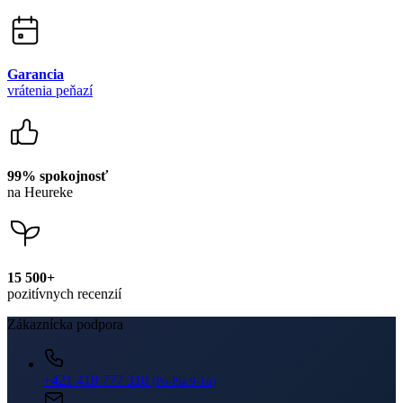
+421 418 777 310
(Po-Pia 9-16)
dotazy@cityzen.sk
Newsletter
Získajte zľavy len pre prihlásených, buďte informovaní o akciách.
Váš e-mail
PRIHLÁSIŤ SA K ODBERU