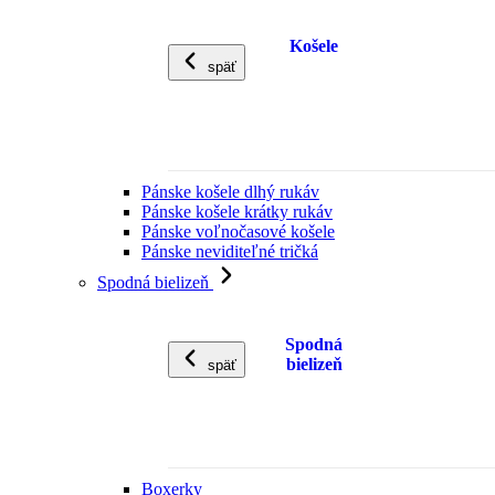
Košele
späť
Pánske košele dlhý rukáv
Pánske košele krátky rukáv
Pánske voľnočasové košele
Pánske neviditeľné tričká
Spodná bielizeň
Spodná
bielizeň
späť
Boxerky