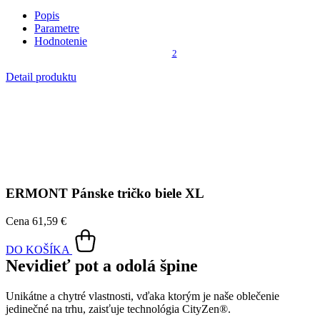
Unikátne a chytré vlastnosti, vďaka ktorým je naše oblečenie
jedinečné na trhu, zaisťuje technológia CityZen®.
Vonkajšia strana
odolá tekutinám a špine
, všetko z nej ihneď
strasiete alebo jemne zotriete.
Vnútorná strana absorbuje vlhkosť a rozvádza ju do väčšej plochy
než bežná textília, aby látka nechladila a pot sa rýchlejšie odparil.
Kombinácia týchto vlastností zaručuje, že vám v oblečení bude celý
deň príjemne, pretože dokáže znížiť zápach a
mokré škvrny od
potu zvonku nevidieť
.