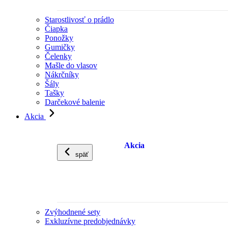
Starostlivosť o prádlo
Čiapka
Ponožky
Gumičky
Čelenky
Mašle do vlasov
Nákrčníky
Šály
Tašky
Darčekové balenie
Akcia
Akcia
späť
Zvýhodnené sety
Exkluzívne predobjednávky