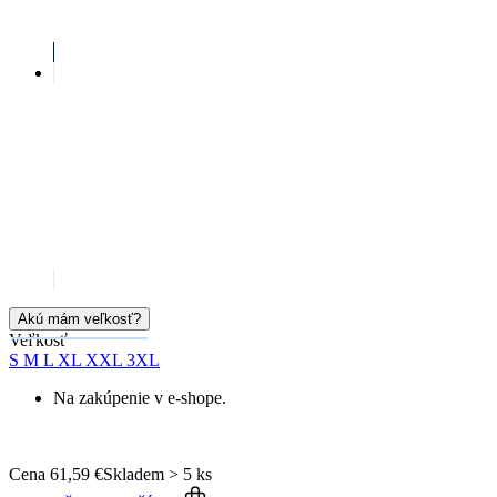
Veľkosť
S
M
L
XL
XXL
3XL
Na zakúpenie v e-shope.
Cena
61,59 €
Skladem > 5 ks
PRIDAŤ DO KOŠÍKA
Doprava zadarmo
od 80 €
Garancia
vrátenia peňazí
99% spokojnosť
na Heureke