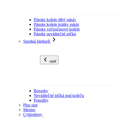
Pánske košele dlhý rukáv
Pánske košele krátky rukáv
Pánske voľnočasové košele
Pánske neviditeľné tričká
Spodná bielizeň
späť
Boxerky
Neviditeľné tričká pod košeľu
Ponožky
Plus size
Merino
Cyklodresy