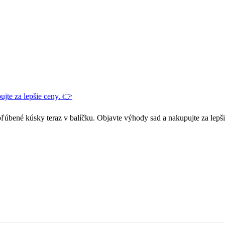
jte za lepšie ceny. 👉
ľúbené kúsky teraz v balíčku. Objavte výhody sad a nakupujte za lepš