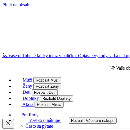
Přejít na obsah
🚀 Vaše obľúbené kúsky teraz v balíčku. Objavte výhody sad a nakupu
🚀 Vaše ob
Muži
Rozbalit Muži
Ženy
Rozbalit Ženy
Deti
Rozbalit Deti
Doplnky
Rozbalit Doplnky
Akcia
Rozbalit Akcia
Pre firmy
Všetko o nákupe
Rozbalit Všetko o nákupe
Často sa pýtate