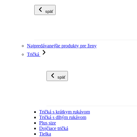
späť
Najpredávanejšie produkty pre ženy
Tričká
späť
Tričká s krátkym rukávom
Tričká s dlhým rukávom
Plus size
Dojčiace tričká
Tielka