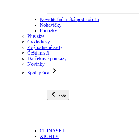
Neviditeľné tričká pod košeľu
Nohavičky
Ponožky
Plus size
Cyklodresy
Zvýhodnené sady
Čeští mistři
Darčekové poukazy
Novinky
Spolupráca
späť
CHINASKI
XICHTY