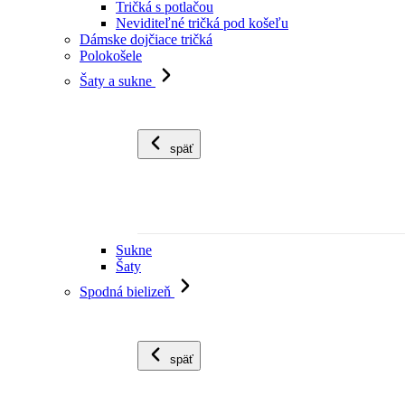
Tričká s potlačou
Neviditeľné tričká pod košeľu
Dámske dojčiace tričká
Polokošele
Šaty a sukne
späť
Sukne
Šaty
Spodná bielizeň
späť