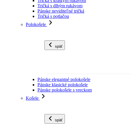
Tričká s krátkym rukávom
Tričká s dlhým rukávom
Pánske neviditeľné tričká
Tričká s potlačou
Polokošele
späť
Pánske elegantné polokošele
Pánske klasické polokošele
Pánske polokošele s vreckom
Košele
späť