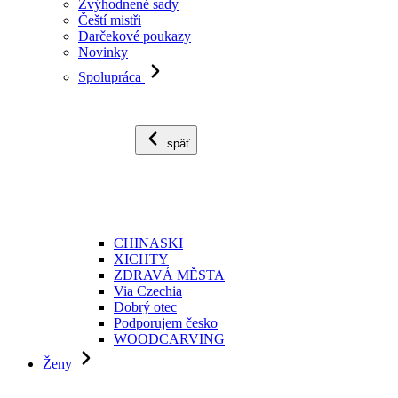
Zvýhodnené sady
Čeští mistři
Darčekové poukazy
Novinky
Spolupráca
späť
CHINASKI
XICHTY
ZDRAVÁ MĚSTA
Via Czechia
Dobrý otec
Podporujem česko
WOODCARVING
Ženy