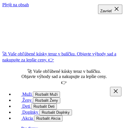
Přejít na obsah
Zavrieť
Zavrieť
Zavrieť
🚀 Vaše obľúbené kúsky teraz v balíčku. Objavte výhody sad a
nakupujte za lepšie ceny. 👉
🚀 Vaše obľúbené kúsky teraz v balíčku.
Objavte výhody sad a nakupujte za lepšie ceny.
👉
Muži
Rozbalit Muži
Ženy
Rozbalit Ženy
Deti
Rozbalit Deti
Doplnky
Rozbalit Doplnky
Akcia
Rozbalit Akcia