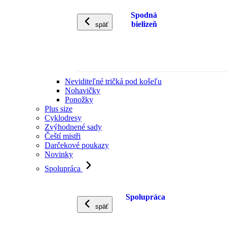
Spodná
bielizeň
späť
Neviditeľné tričká pod košeľu
Nohavičky
Ponožky
Plus size
Cyklodresy
Zvýhodnené sady
Čeští mistři
Darčekové poukazy
Novinky
Spolupráca
Spolupráca
späť