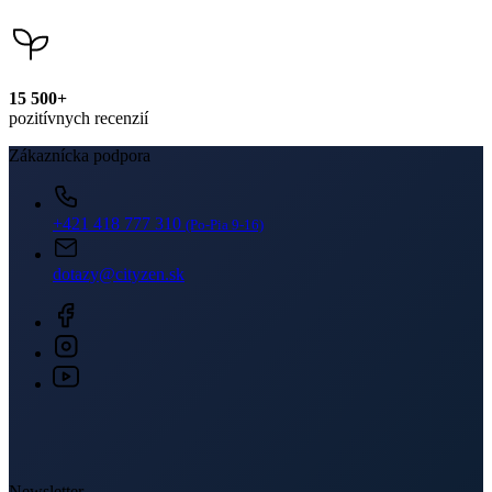
15 500+
pozitívnych recenzií
Zákaznícka podpora
+421 418 777 310
(Po-Pia 9-16)
dotazy@cityzen.sk
Newsletter