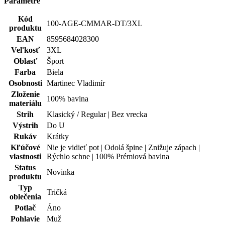
Parametre
Kód
100-AGE-CMMAR-DT/3XL
produktu
EAN
8595684028300
Veľkosť
3XL
Oblasť
Šport
Farba
Biela
Osobnosti
Martinec Vladimír
Zloženie
100% bavlna
materiálu
Strih
Klasický / Regular | Bez vrecka
Výstrih
Do U
Rukáv
Krátky
Kľúčové
Nie je vidieť pot | Odolá špine | Znižuje zápach |
vlastnosti
Rýchlo schne | 100% Prémiová bavlna
Status
Novinka
produktu
Typ
Tričká
oblečenia
Potlač
Áno
Pohlavie
Muž