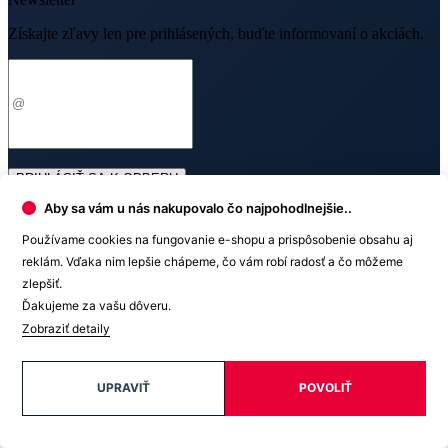
Získajte zľavy len pre prihlásených, buďte informovaní o akciách.
Váš e-mail
PRIHLÁSIŤ SA K ODBERU
Aby sa vám u nás nakupovalo čo najpohodlnejšie..
Odoslaním súhlasíte sa
spracovaním osobných údajov
.
Používame cookies na fungovanie e-shopu a prispôsobenie obsahu aj
reklám. Vďaka nim lepšie chápeme, čo vám robí radosť a čo môžeme
zlepšiť.
Ďakujeme za vašu dôveru.
Zobraziť detaily
O nákupe
Výhody oblečenia CityZen
UPRAVIŤ
POVOLIŤ
Partnerské predajne
O nás
Často sa pýtate
Doprava a platba