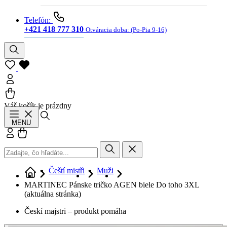
Telefón:
+421 418 777 310
Otváracia doba:
(Po-Pia 9-16)
Váš košík je prázdny
Hľadať
MENU
Prihlásiť sa
Košík
Čeští mistři
Muži
MARTINEC Pánske tričko AGEN biele Do toho 3XL
(aktuálna stránka)
Českí majstri – produkt pomáha