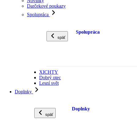
Novinky
Darčekové poukazy
Spolupráca
Spolupráca
späť
XICHTY
Dobrý otec
Lesní svět
Doplnky
Doplnky
späť