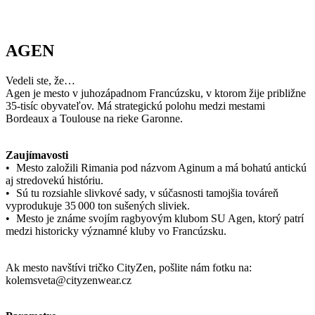
AGEN
Vedeli ste, že…
Agen je mesto v juhozápadnom Francúzsku, v ktorom žije približne
35-tisíc obyvateľov. Má strategickú polohu medzi mestami
Bordeaux a Toulouse na rieke Garonne.
Zaujímavosti
• Mesto založili Rimania pod názvom Aginum a má bohatú antickú
aj stredovekú históriu.
• Sú tu rozsiahle slivkové sady, v súčasnosti tamojšia továreň
vyprodukuje 35 000 ton sušených sliviek.
• Mesto je známe svojím ragbyovým klubom SU Agen, ktorý patrí
medzi historicky významné kluby vo Francúzsku.
Ak mesto navštívi tričko CityZen, pošlite nám fotku na:
kolemsveta@cityzenwear.cz