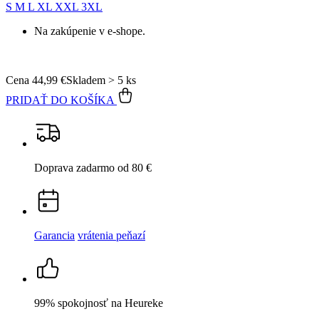
S
M
L
XL
XXL
3XL
Na zakúpenie v e-shope.
Cena
44,99 €
Skladem > 5 ks
PRIDAŤ DO KOŠÍKA
Doprava zadarmo
od 80 €
Garancia
vrátenia peňazí
99% spokojnosť
na Heureke