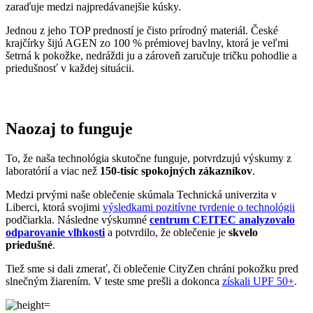
zaraďuje medzi najpredávanejšie kúsky.
Jednou z jeho TOP predností je čisto prírodný materiál. České
krajčírky šijú AGEN zo 100 % prémiovej bavlny, ktorá je veľmi
šetrná k pokožke, nedráždi ju a zároveň zaručuje tričku pohodlie a
priedušnosť v každej situácii.
Naozaj to funguje
To, že naša technológia skutočne funguje, potvrdzujú výskumy z
laboratórií a viac než
150-tisíc spokojných zákazníkov
.
Medzi prvými naše oblečenie skúmala Technická univerzita v
Liberci, ktorá svojimi
výsledkami pozitívne tvrdenie o technológii
podčiarkla. Následne výskumné
centrum CEITEC analyzovalo
odparovanie vlhkosti
a potvrdilo, že oblečenie je
skvelo
priedušné
.
Tiež sme si dali zmerať, či oblečenie CityZen chráni pokožku pred
slnečným žiarením. V teste sme prešli a dokonca
získali UPF 50+
.