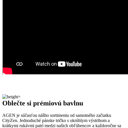
Oblečte si prémiovú bavlnu
AGEN je súčasťou nášho sortimentu od samotného začiatku
CityZen. Jednoduché pánske tričko s okrúhlym výstrihom a
krátkymi rukávmi patrí medzi našich obľúbencov a každoročne sa