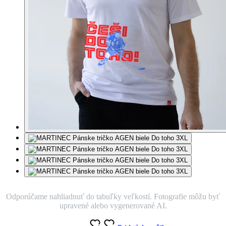
Odporúčame nahliadnuť do tabuľky veľkostí. Fotografie môžu byť
upravené alebo vygenerované AI.