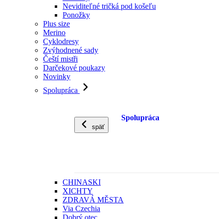
Neviditeľné tričká pod košeľu
Ponožky
Plus size
Merino
Cyklodresy
Zvýhodnené sady
Čeští mistři
Darčekové poukazy
Novinky
Spolupráca
Spolupráca
späť
CHINASKI
XICHTY
ZDRAVÁ MĚSTA
Via Czechia
Dobrý otec