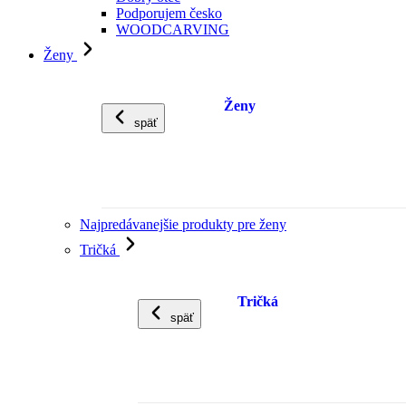
Podporujem česko
WOODCARVING
Ženy
Ženy
späť
Najpredávanejšie produkty pre ženy
Tričká
Tričká
späť