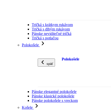
Tričká s krátkym rukávom
Tričká s dlhým rukávom
Pánske neviditeľné tričká
Tričká s potlačou
Polokošele
Polokošele
späť
Pánske elegantné polokošele
Pánske klasické polokošele
Pánske polokošele s vreckom
Košele