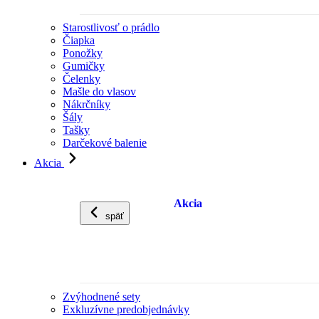
Starostlivosť o prádlo
Čiapka
Ponožky
Gumičky
Čelenky
Mašle do vlasov
Nákrčníky
Šály
Tašky
Darčekové balenie
Akcia
Akcia
späť
Zvýhodnené sety
Exkluzívne predobjednávky