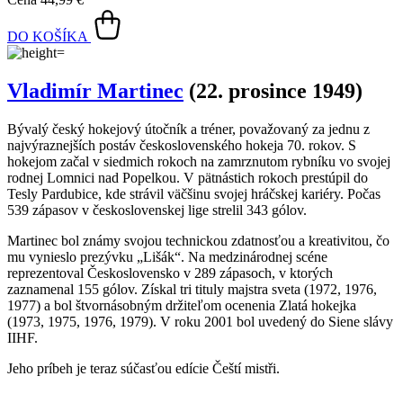
DO KOŠÍKA
Vladimír Martinec
(22. prosince 1949)
Bývalý český hokejový útočník a tréner, považovaný za jednu z
najvýraznejších postáv československého hokeja 70. rokov. S
hokejom začal v siedmich rokoch na zamrznutom rybníku vo svojej
rodnej Lomnici nad Popelkou. V pätnástich rokoch prestúpil do
Tesly Pardubice, kde strávil väčšinu svojej hráčskej kariéry. Počas
539 zápasov v československej lige strelil 343 gólov.
Martinec bol známy svojou technickou zdatnosťou a kreativitou, čo
mu vynieslo prezývku „Lišák“. Na medzinárodnej scéne
reprezentoval Československo v 289 zápasoch, v ktorých
zaznamenal 155 gólov. Získal tri tituly majstra sveta (1972, 1976,
1977) a bol štvornásobným držiteľom ocenenia Zlatá hokejka
(1973, 1975, 1976, 1979). V roku 2001 bol uvedený do Siene slávy
IIHF.
Jeho príbeh je teraz súčasťou edície Čeští mistři.