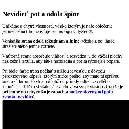
Nevidieť pot a odolá špine
Unikátne a chytré vlastnosti, vďaka ktorým je naše oblečenie
jedinečné na trhu, zaisťuje technológia CityZen®.
Vonkajšia strana
odolá tekutinám a špine
, všetko z nej ihneď
strasiete alebo jemne zotriete.
Vnútorná strana absorbuje vlhkosť a rozvádza ju do väčšej plochy
než bežná textília, aby látka nechladila a pot sa rýchlejšie odparil.
Pri bielej farbe treba počítať s nižšou savosťou z dôvodu
peroxidového kúpeľa, ktorým tričko prešlo, aby malo tú správnu
snehovú farbu. Bavlna má totiž od prírody odtieň „svetlého
kapučína“. Tričko si však stále zachováva svoje vlastnosti, takže je
príjemné na tele, znižuje zápach a
mokré škvrny od potu
zvonku nevidieť
.