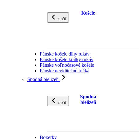
Košele
späť
Pánske košele dlhý rukáv
Pánske košele krátky rukáv
Pánske voľnočasové košele
Pánske neviditeľné tričká
Spodná bielizeň
Spodná
bielizeň
späť
Boxerky