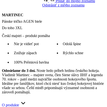
Pridať do môjho zoznamu
Odstrániť z môjho zoznamu
MARTINEC
Pánske tričko AGEN biele
Do toho 3XL
Českí majstri – produkt pomáha
Nie je vidieť pot
Odolá špine
Znižuje zápach
Rýchlo schne
100% Prémiová bavlna
Odosielame do 3 dní.
Noste hrdo príbeh hrdinu českého hokeja.
Vladimír Martinec – majster sveta, člen Siene slávy IIHF a legenda
70. rokov – patrí medzi najväčšie osobnosti hokejového športu.
Ideálne pre fanúšikov, ktorí chcú niesť kus českej hokejovej histórie
všade so sebou. Čeští mistři pripomínajú významné osobnosti a
zároveň pomáhajú.
O produkte