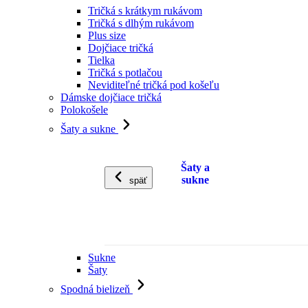
Tričká s krátkym rukávom
Tričká s dlhým rukávom
Plus size
Dojčiace tričká
Tielka
Tričká s potlačou
Neviditeľné tričká pod košeľu
Dámske dojčiace tričká
Polokošele
Šaty a sukne
Šaty a
sukne
späť
Sukne
Šaty
Spodná bielizeň