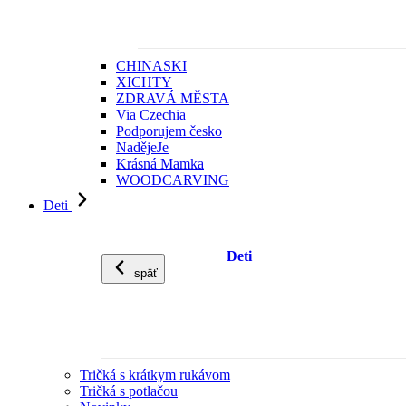
CHINASKI
XICHTY
ZDRAVÁ MĚSTA
Via Czechia
Podporujem česko
NadějeJe
Krásná Mamka
WOODCARVING
Deti
Deti
späť
Tričká s krátkym rukávom
Tričká s potlačou