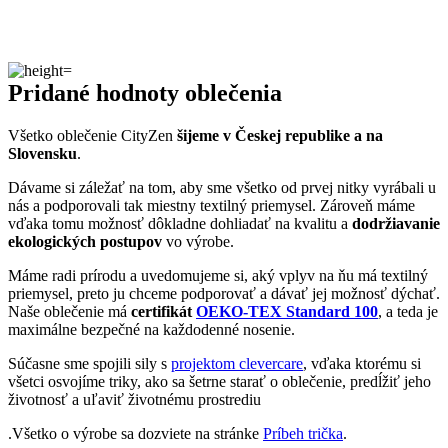
Pridané hodnoty oblečenia
Všetko oblečenie CityZen
šijeme v Českej republike a na
Slovensku
.
Dávame si záležať na tom, aby sme všetko od prvej nitky vyrábali u
nás a podporovali tak miestny textilný priemysel. Zároveň máme
vďaka tomu možnosť dôkladne dohliadať na kvalitu a
dodržiavanie
ekologických postupov
vo výrobe.
Máme radi prírodu a uvedomujeme si, aký vplyv na ňu má textilný
priemysel, preto ju chceme podporovať a dávať jej možnosť dýchať.
Naše oblečenie má
certifikát
OEKO-TEX Standard 100
, a teda je
maximálne bezpečné na každodenné nosenie.
Súčasne sme spojili sily s
projektom clevercare
, vďaka ktorému si
všetci osvojíme triky, ako sa šetrne starať o oblečenie, predĺžiť jeho
životnosť a uľaviť životnému prostrediu
.Všetko o výrobe sa dozviete na stránke
Príbeh trička
.