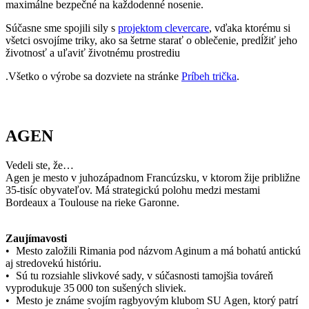
AGEN
Vedeli ste, že…
Agen je mesto v juhozápadnom Francúzsku, v ktorom žije približne
35-tisíc obyvateľov. Má strategickú polohu medzi mestami
Bordeaux a Toulouse na rieke Garonne.
Zaujímavosti
• Mesto založili Rimania pod názvom Aginum a má bohatú antickú
aj stredovekú históriu.
• Sú tu rozsiahle slivkové sady, v súčasnosti tamojšia továreň
vyprodukuje 35 000 ton sušených sliviek.
• Mesto je známe svojím ragbyovým klubom SU Agen, ktorý patrí
medzi historicky významné kluby vo Francúzsku.
Ak mesto navštívi tričko CityZen, pošlite nám fotku na:
kolemsveta@cityzenwear.cz
Parametre