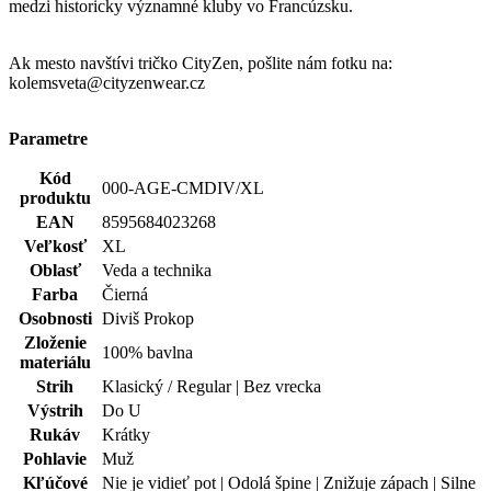
Kód
000-AGE-CMDIV/XL
produktu
EAN
8595684023268
Veľkosť
XL
Oblasť
Veda a technika
Farba
Čierná
Osobnosti
Diviš Prokop
Zloženie
100% bavlna
materiálu
Strih
Klasický / Regular | Bez vrecka
Výstrih
Do U
Rukáv
Krátky
Pohlavie
Muž
Kľúčové
Nie je vidieť pot | Odolá špine | Znižuje zápach | Silne
vlastnosti
saje | Rýchlo schne | 100% Prémiová bavlna
Potlač
Áno
Typ
Tričká
oblečenia
Spolupráca
Čeští mistři
Hodnotenie produktu