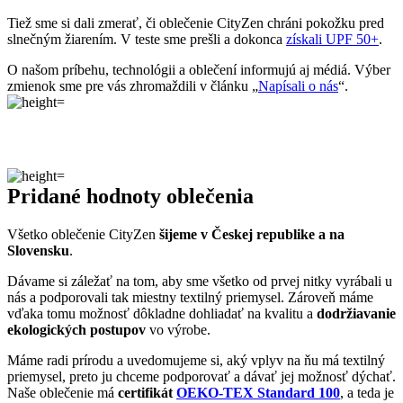
Pridané hodnoty oblečenia
Všetko oblečenie CityZen
šijeme v Českej republike a na
Slovensku
.
Dávame si záležať na tom, aby sme všetko od prvej nitky vyrábali u
nás a podporovali tak miestny textilný priemysel. Zároveň máme
vďaka tomu možnosť dôkladne dohliadať na kvalitu a
dodržiavanie
ekologických postupov
vo výrobe.
Máme radi prírodu a uvedomujeme si, aký vplyv na ňu má textilný
priemysel, preto ju chceme podporovať a dávať jej možnosť dýchať.
Naše oblečenie má
certifikát
OEKO-TEX Standard 100
, a teda je
maximálne bezpečné na každodenné nosenie.
Súčasne sme spojili sily s
projektom clevercare
, vďaka ktorému si
všetci osvojíme triky, ako sa šetrne starať o oblečenie, predĺžiť jeho
životnosť a uľaviť životnému prostrediu
.Všetko o výrobe sa dozviete na stránke
Príbeh trička
.