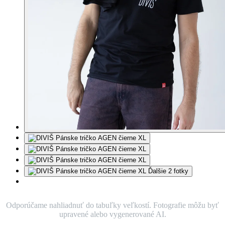
Ďalšie 2 fotky
Odporúčame nahliadnuť do tabuľky veľkostí. Fotografie môžu byť
upravené alebo vygenerované AI.