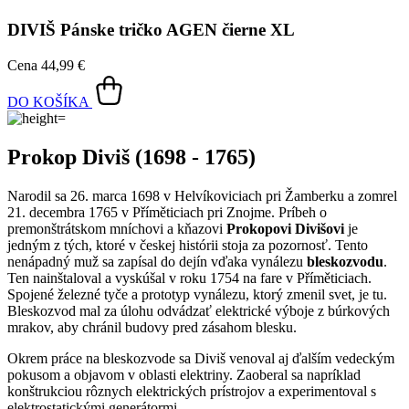
Prokop Diviš (1698 - 1765)
Narodil sa 26. marca 1698 v Helvíkoviciach pri Žamberku a zomrel
21. decembra 1765 v Příměticiach pri Znojme. Príbeh o
premonštrátskom mníchovi a kňazovi
Prokopovi Divišovi
je
jedným z tých, ktoré v českej histórii stoja za pozornosť. Tento
nenápadný muž sa zapísal do dejín vďaka vynálezu
bleskozvodu
.
Ten nainštaloval a vyskúšal v roku 1754 na fare v Příměticiach.
Spojené železné tyče a prototyp vynálezu, ktorý zmenil svet, je tu.
Bleskozvod mal za úlohu odvádzať elektrické výboje z búrkových
mrakov, aby chránil budovy pred zásahom blesku.
Okrem práce na bleskozvode sa Diviš venoval aj ďalším vedeckým
pokusom a objavom v oblasti elektriny. Zaoberal sa napríklad
konštrukciou rôznych elektrických prístrojov a experimentoval s
elektrostatickými generátormi.
Prokop Diviš patrí medzi významné osobnosti českej vedy a
techniky a jeho práca bola kľúčová pre ďalší vývoj v oblasti
elektriny a meteorológie. Bezpochyby patrí medzi českých majstrov,
a tým pádom aj na naše tričká. Prihláste sa aj vy k odkazu Prokopa
Diviša.