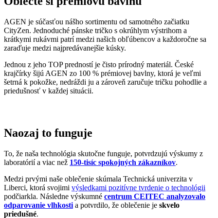
krajčírky šijú AGEN zo 100 % prémiovej bavlny, ktorá je veľmi
šetrná k pokožke, nedráždi ju a zároveň zaručuje tričku pohodlie a
priedušnosť v každej situácii.
Naozaj to funguje
To, že naša technológia skutočne funguje, potvrdzujú výskumy z
laboratórií a viac než
150-tisíc spokojných zákazníkov
.
Medzi prvými naše oblečenie skúmala Technická univerzita v
Liberci, ktorá svojimi
výsledkami pozitívne tvrdenie o technológii
podčiarkla. Následne výskumné
centrum CEITEC analyzovalo
odparovanie vlhkosti
a potvrdilo, že oblečenie je
skvelo
priedušné
.
Tiež sme si dali zmerať, či oblečenie CityZen chráni pokožku pred
slnečným žiarením. V teste sme prešli a dokonca
získali UPF 50+
.
O našom príbehu, technológii a oblečení informujú aj médiá. Výber
zmienok sme pre vás zhromaždili v článku „
Napísali o nás
“.