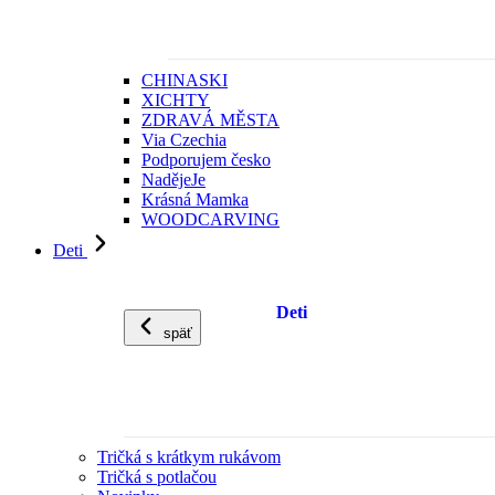
CHINASKI
XICHTY
ZDRAVÁ MĚSTA
Via Czechia
Podporujem česko
NadějeJe
Krásná Mamka
WOODCARVING
Deti
Deti
späť
Tričká s krátkym rukávom
Tričká s potlačou