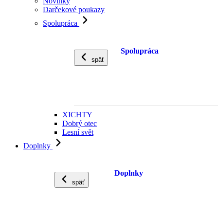
Novinky
Darčekové poukazy
Spolupráca
Spolupráca
späť
XICHTY
Dobrý otec
Lesní svět
Doplnky
Doplnky
späť