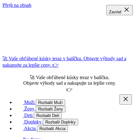
Přejít na obsah
Zavrieť
Zavrieť
Zavrieť
🚀 Vaše obľúbené kúsky teraz v balíčku. Objavte výhody sad a
nakupujte za lepšie ceny. 👉
🚀 Vaše obľúbené kúsky teraz v balíčku.
Objavte výhody sad a nakupujte za lepšie ceny.
👉
Muži
Rozbalit Muži
Ženy
Rozbalit Ženy
Deti
Rozbalit Deti
Doplnky
Rozbalit Doplnky
Akcia
Rozbalit Akcia