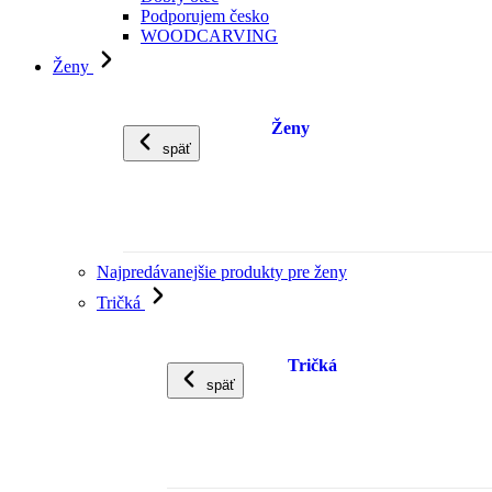
Podporujem česko
WOODCARVING
Ženy
Ženy
späť
Najpredávanejšie produkty pre ženy
Tričká
Tričká
späť