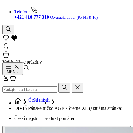
Telefón:
+421 418 777 310
Otváracia doba:
(Po-Pia 9-16)
Váš košík je prázdny
Hľadať
MENU
Prihlásiť sa
Košík
Čeští mistři
DIVIŠ Pánske tričko AGEN čierne XL
(aktuálna stránka)
Českí majstri – produkt pomáha