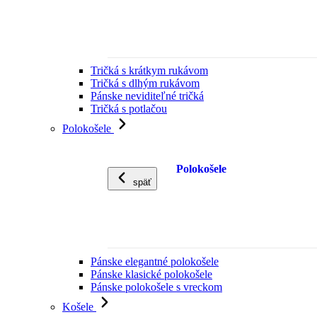
Tričká s krátkym rukávom
Tričká s dlhým rukávom
Pánske neviditeľné tričká
Tričká s potlačou
Polokošele
Polokošele
späť
Pánske elegantné polokošele
Pánske klasické polokošele
Pánske polokošele s vreckom
Košele