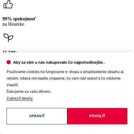
15 500+
pozitívnych recenzií
Zákaznícka podpora
+421 418 777 310
(Po-Pia 9-16)
dotazy@cityzen.sk
Aby sa vám u nás nakupovalo čo najpohodlnejšie..
Používame cookies na fungovanie e-shopu a prispôsobenie obsahu aj
reklám. Vďaka nim lepšie chápeme, čo vám robí radosť a čo môžeme
zlepšiť.
Ďakujeme za vašu dôveru.
Zobraziť detaily
UPRAVIŤ
POVOLIŤ
Newsletter