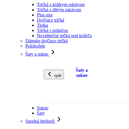
Tričká s krátkym rukávom
Tričká s dlhým rukávom
Plus size
Dojčiace tričká
Tielka
Tričká s potlačou
Neviditeľné tričká pod košeľu
Dámske dojčiace tričká
Polokošele
Šaty a sukne
Šaty a
sukne
späť
Sukne
Šaty
Spodná bielizeň