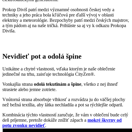
Nevidieť pot a odolá špine
Unikátne a chytré vlastnosti, vďaka ktorým je naše oblečenie
jedinečné na trhu, zaisťuje technológia CityZen®.
Vonkajšia strana
odolá tekutinám a špine
, všetko z nej ihneď
strasiete alebo jemne zotriete.
Vnútorná strana absorbuje vlhkosť a rozvádza ju do väčšej plochy
než bežná textília, aby látka nechladila a pot sa rýchlejšie odparil.
Kombinácia týchto vlastností zaručuje, že vám v oblečení bude celý
deň príjemne, pretože dokáže znížiť zápach a
mokré škvrny od
potu zvonku nevidieť
.