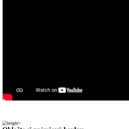
Oblečte si prémiovú bavlnu
AGEN je súčasťou nášho sortimentu od samotného začiatku
CityZen. Jednoduché pánske tričko s okrúhlym výstrihom a
krátkymi rukávmi patrí medzi našich obľúbencov a každoročne sa
zaraďuje medzi najpredávanejšie kúsky.
Jednou z jeho TOP predností je čisto prírodný materiál. České