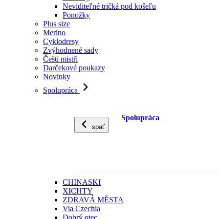
Neviditeľné tričká pod košeľu
Ponožky
Plus size
Merino
Cyklodresy
Zvýhodnené sady
Čeští mistři
Darčekové poukazy
Novinky
Spolupráca
Spolupráca
späť
CHINASKI
XICHTY
ZDRAVÁ MĚSTA
Via Czechia
Dobrý otec