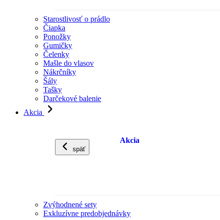
Starostlivosť o prádlo
Čiapka
Ponožky
Gumičky
Čelenky
Mašle do vlasov
Nákrčníky
Šály
Tašky
Darčekové balenie
Akcia
Akcia
späť
Zvýhodnené sety
Exkluzívne predobjednávky