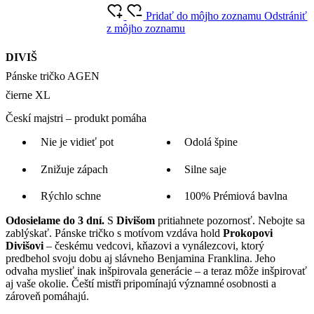
Pridať do môjho zoznamu
Odstrániť
z môjho zoznamu
DIVIŠ
Pánske tričko AGEN
čierne XL
Českí majstri – produkt pomáha
Nie je vidieť pot
Odolá špine
Znižuje zápach
Silne saje
Rýchlo schne
100% Prémiová bavlna
Odosielame do 3 dní.
S
Divišom
pritiahnete pozornosť. Nebojte sa
zablýskať. Pánske tričko s motívom vzdáva hold
Prokopovi
Divišovi
– českému vedcovi, kňazovi a vynálezcovi, ktorý
predbehol svoju dobu aj slávneho Benjamina Franklina. Jeho
odvaha myslieť inak inšpirovala generácie – a teraz môže inšpirovať
aj vaše okolie. Čeští mistři pripomínajú významné osobnosti a
zároveň pomáhajú.