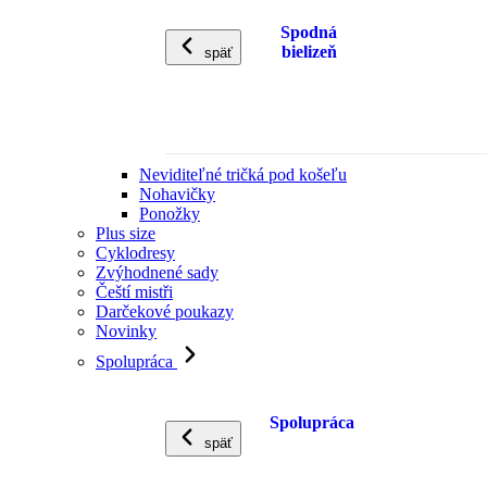
Spodná
bielizeň
späť
Neviditeľné tričká pod košeľu
Nohavičky
Ponožky
Plus size
Cyklodresy
Zvýhodnené sady
Čeští mistři
Darčekové poukazy
Novinky
Spolupráca
Spolupráca
späť