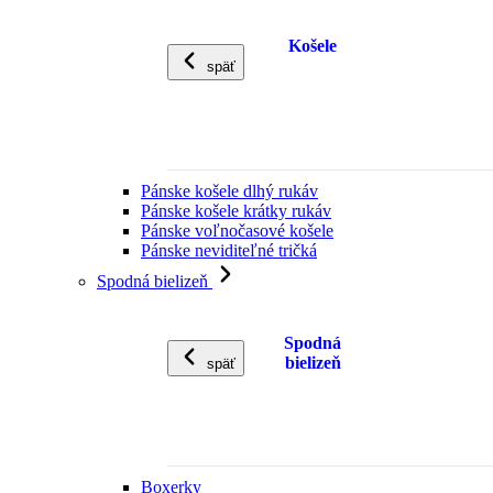
Košele
späť
Pánske košele dlhý rukáv
Pánske košele krátky rukáv
Pánske voľnočasové košele
Pánske neviditeľné tričká
Spodná bielizeň
Spodná
bielizeň
späť
Boxerky