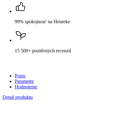
15 500+
pozitívnych recenzií
Popis
Parametre
Hodnotenie
Detail produktu
DIVIŠ
Pánske tričko AGEN čierne XL
Cena
44,99 €
DO KOŠÍKA