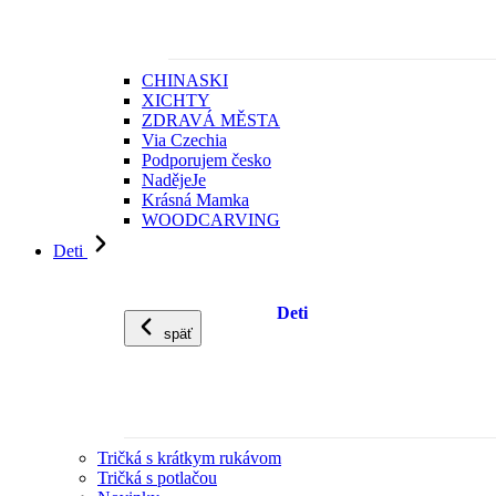
CHINASKI
XICHTY
ZDRAVÁ MĚSTA
Via Czechia
Podporujem česko
NadějeJe
Krásná Mamka
WOODCARVING
Deti
Deti
späť
Tričká s krátkym rukávom
Tričká s potlačou