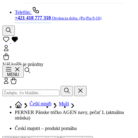
Telefón:
+421 418 777 310
Otváracia doba:
(Po-Pia 9-16)
Váš košík je prázdny
Hľadať
MENU
Prihlásiť sa
Košík
Čeští mistři
Muži
PERNER Pánske tričko AGEN navy, pečať L
(aktuálna
stránka)
Českí majstri – produkt pomáha