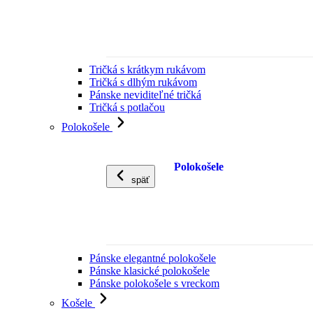
Tričká s krátkym rukávom
Tričká s dlhým rukávom
Pánske neviditeľné tričká
Tričká s potlačou
Polokošele
Polokošele
späť
Pánske elegantné polokošele
Pánske klasické polokošele
Pánske polokošele s vreckom
Košele