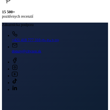
+421 418 777 310
(Po-Pia 9-16)
dotazy@cityzen.sk
Newsletter
Získajte zľavy len pre prihlásených, buďte informovaní o akciách.
Váš e-mail