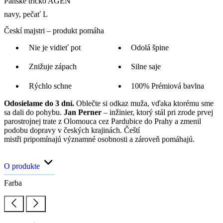
Pánske tričko AGEN
navy, pečať L
Českí majstri – produkt pomáha
Nie je vidieť pot
Odolá špine
Znižuje zápach
Silne saje
Rýchlo schne
100% Prémiová bavlna
Odosielame do 3 dní.
Oblečte si odkaz muža, vďaka ktorému sme
sa dali do pohybu.
Jan Perner
– inžinier, ktorý stál pri zrode prvej
parostrojnej trate z Olomouca cez Pardubice do Prahy a zmenil
podobu dopravy v českých krajinách. Čeští
mistři pripomínajú významné osobnosti a zároveň pomáhajú.
O produkte
Farba