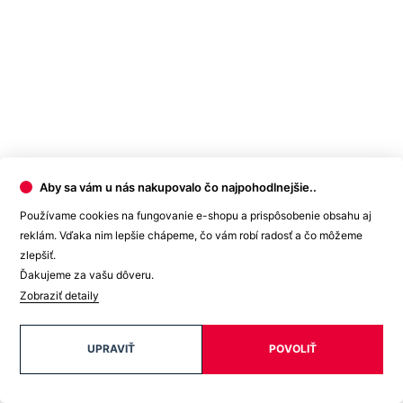
Aby sa vám u nás nakupovalo čo najpohodlnejšie..
Používame cookies na fungovanie e-shopu a prispôsobenie obsahu aj
reklám. Vďaka nim lepšie chápeme, čo vám robí radosť a čo môžeme
zlepšiť.
Ďakujeme za vašu dôveru.
Ako vybrať správnu veľkosť?
Zobraziť detaily
Vezmite svoje obľúbené tričko, ktoré vám dobre sedí, zmerajte ho a
z tabuľky vyberte najbližšiu veľkosť.
Najdôležitejší je rozmer B
.
UPRAVIŤ
POVOLIŤ
Počítajte aj s tým, že prirodzenou vlastnosťou textilných materiálov
je zrážavosť. Bavlnené úplety sa môžu zraziť až okolo 5 %, čo je