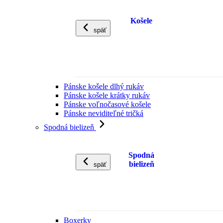
Košele
späť
Pánske košele dlhý rukáv
Pánske košele krátky rukáv
Pánske voľnočasové košele
Pánske neviditeľné tričká
Spodná bielizeň
Spodná
bielizeň
späť
Boxerky