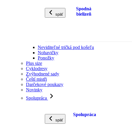
Spodná
bielizeň
späť
Neviditeľné tričká pod košeľu
Nohavičky
Ponožky
Plus size
Cyklodresy
Zvýhodnené sady
Čeští mistři
Darčekové poukazy
Novinky
Spolupráca
Spolupráca
späť