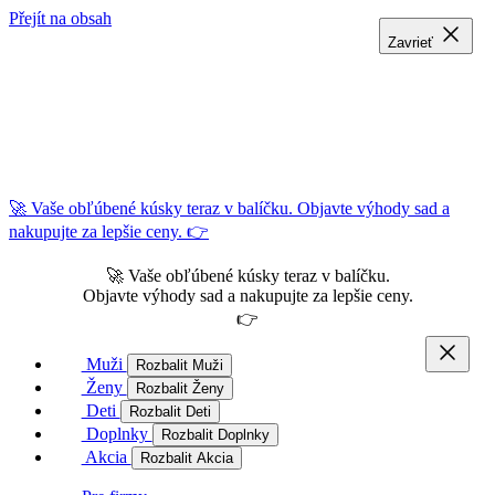
Přejít na obsah
Zavrieť
Zavrieť
Zavrieť
🚀 Vaše obľúbené kúsky teraz v balíčku. Objavte výhody sad a
nakupujte za lepšie ceny. 👉
🚀 Vaše obľúbené kúsky teraz v balíčku.
Objavte výhody sad a nakupujte za lepšie ceny.
👉
Muži
Rozbalit Muži
Ženy
Rozbalit Ženy
Deti
Rozbalit Deti
Doplnky
Rozbalit Doplnky
Akcia
Rozbalit Akcia