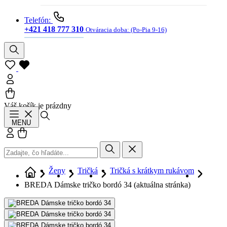
Telefón:
+421 418 777 310
Otváracia doba:
(Po-Pia 9-16)
Váš košík je prázdny
Hľadať
MENU
Prihlásiť sa
Košík
Ženy
Tričká
Tričká s krátkym rukávom
BREDA Dámske tričko bordó 34
(aktuálna stránka)