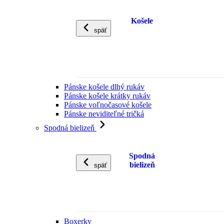
Košele
späť
Pánske košele dlhý rukáv
Pánske košele krátky rukáv
Pánske voľnočasové košele
Pánske neviditeľné tričká
Spodná bielizeň
Spodná
bielizeň
späť
Boxerky