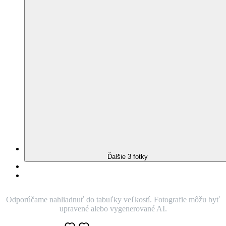
BREDA
Dámske tričko
bordó 34
(
6 hodnotenie
)
Nie je vidieť pot
Odolá špine
Znižuje zápach
Silne saje
Rýchlo schne
95% Prémiová bavlna
Dámske klasické tričko v novom odtieni! Bordó vám dodá vitalitu,
silu a je farbou života, srdečnosti a úprimnosti. Nahradzuje pôvodnú
vínovú farbu, nový odtieň bordó je však sýtejší a výraznejší.
O produkte
Farba