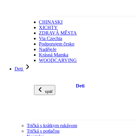
CHINASKI
XICHTY
ZDRAVÁ MĚSTA
Via Czechia
Podporujem česko
NadějeJe
Krásná Mamka
WOODCARVING
Deti
Deti
späť
Tričká s krátkym rukávom
Tričká s potlačou