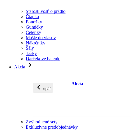
Starostlivosť o prádlo
Čiapka
Ponožky
Gumičky
Čelenky
Mašle do vlasov
Nákrčníky
Šály
Tašky
Darčekové balenie
Akcia
Akcia
späť
Zvýhodnené sety
Exkluzívne predobjednávky