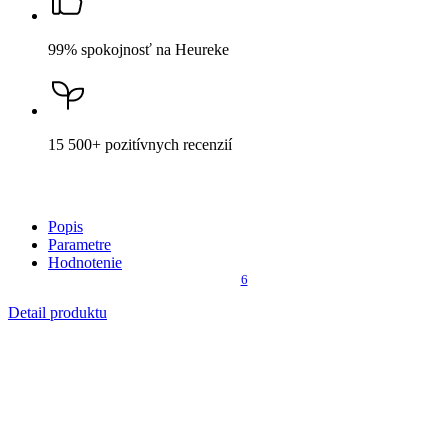
Cena
40,99 €
DO KOŠÍKA
Nevidieť pot a odolá špine
Unikátne a chytré vlastnosti, vďaka ktorým je naše oblečenie
jedinečné na trhu, zaisťuje technológia CityZen®.
Vonkajšia strana
odolá tekutinám a špine
, všetko z nej ihneď
strasiete alebo jemne zotriete.
Vnútorná strana absorbuje vlhkosť a rozvádza ju do väčšej plochy
než bežná textília, aby látka nechladila a pot sa rýchlejšie odparil.
Kombinácia týchto vlastností zaručuje, že vám v oblečení bude celý
deň príjemne, pretože dokáže znížiť zápach a
mokré škvrny od
potu zvonku nevidieť
.