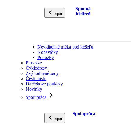
Spodná
bielizeň
späť
Neviditeľné tričká pod košeľu
Nohavičky
Ponožky
Plus size
Cyklodresy
Zvýhodnené sady
Čeští mistři
Darčekové poukazy
Novinky
Spolupráca
Spolupráca
späť