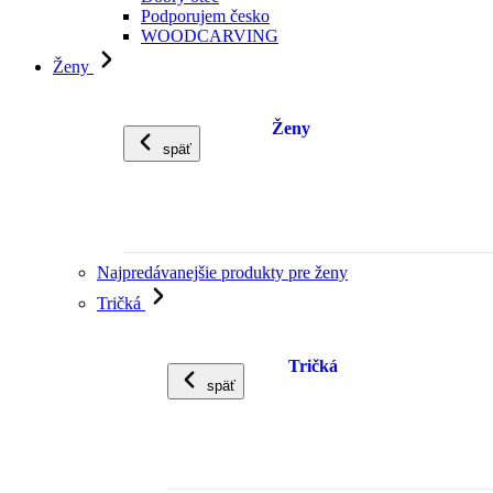
Podporujem česko
WOODCARVING
Ženy
Ženy
späť
Najpredávanejšie produkty pre ženy
Tričká
Tričká
späť