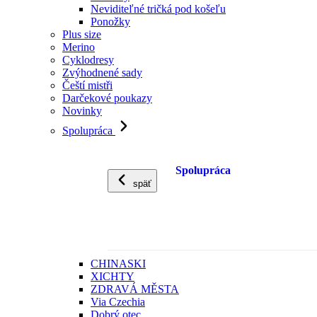
Neviditeľné tričká pod košeľu
Ponožky
Plus size
Merino
Cyklodresy
Zvýhodnené sady
Čeští mistři
Darčekové poukazy
Novinky
Spolupráca
Spolupráca
späť
CHINASKI
XICHTY
ZDRAVÁ MĚSTA
Via Czechia
Dobrý otec