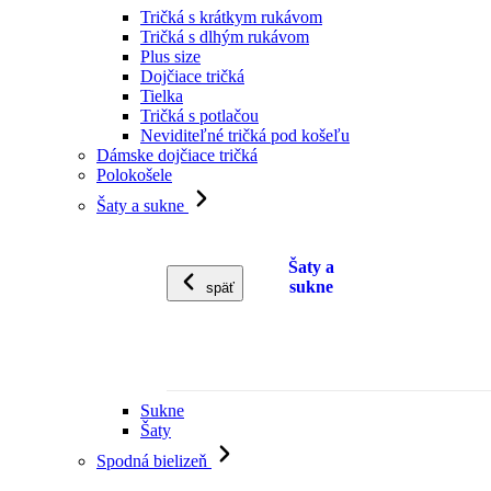
Tričká s krátkym rukávom
Tričká s dlhým rukávom
Plus size
Dojčiace tričká
Tielka
Tričká s potlačou
Neviditeľné tričká pod košeľu
Dámske dojčiace tričká
Polokošele
Šaty a sukne
Šaty a
sukne
späť
Sukne
Šaty
Spodná bielizeň