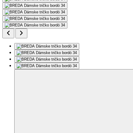
Ďalšie 3 fotky
Odporúčame nahliadnuť do tabuľky veľkostí. Fotografie môžu byť
upravené alebo vygenerované AI.
Pridať do môjho zoznamu
Odstrániť z
môjho zoznamu