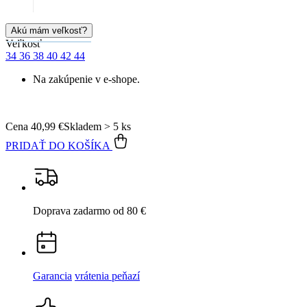
15 500+
pozitívnych recenzií
Popis
Parametre
Hodnotenie
6
Detail produktu
BREDA
Dámske tričko bordó 34