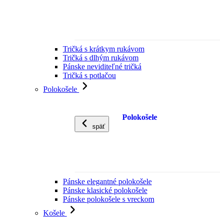
Tričká s krátkym rukávom
Tričká s dlhým rukávom
Pánske neviditeľné tričká
Tričká s potlačou
Polokošele
Polokošele
späť
Pánske elegantné polokošele
Pánske klasické polokošele
Pánske polokošele s vreckom
Košele