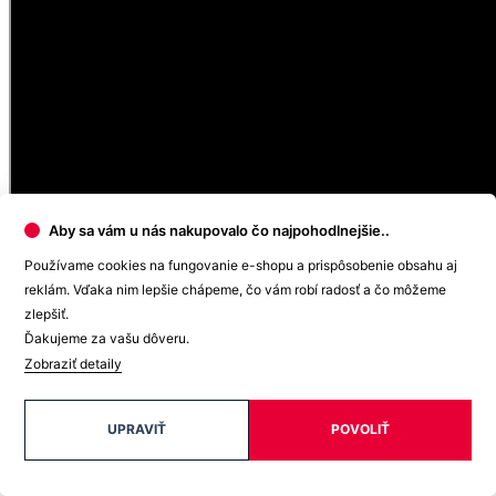
Aby sa vám u nás nakupovalo čo najpohodlnejšie..
Používame cookies na fungovanie e-shopu a prispôsobenie obsahu aj
reklám. Vďaka nim lepšie chápeme, čo vám robí radosť a čo môžeme
zlepšiť.
Ďakujeme za vašu dôveru.
Zobraziť detaily
Tričko s klasickými rukávmi
Klasických tričiek CityZen® by žena mala mať v šatníku zásobu.
UPRAVIŤ
POVOLIŤ
Nielenže sa skvele kombinujú, ale vždy vďaka jednoduchému strihu
perfektne sedia.