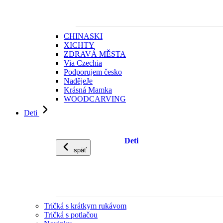
CHINASKI
XICHTY
ZDRAVÁ MĚSTA
Via Czechia
Podporujem česko
NadějeJe
Krásná Mamka
WOODCARVING
Deti
Deti
späť
Tričká s krátkym rukávom
Tričká s potlačou