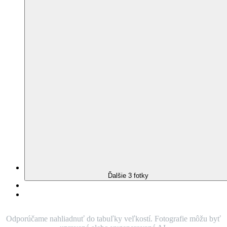
môjho zoznamu
BREDA
Dámske tričko
lila
(
4 hodnotenie
)
Nie je vidieť pot
Odolá špine
Znižuje zápach
Silne saje
Rýchlo schne
95% Prémiová bavlna
Orgovánová farba bez škvŕn od potu je u nás samozrejmosťou. Či
už sa stresujete pred skúškou alebo bežíte na električku, toto tričko si
zachová kamennú tvár a neprepustí ani kvapku.
O produkte
Farba