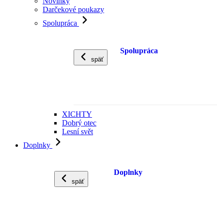
Novinky
Darčekové poukazy
Spolupráca
Spolupráca
späť
XICHTY
Dobrý otec
Lesní svět
Doplnky
Doplnky
späť