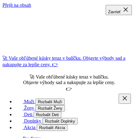
Přejít na obsah
Zavrieť
Zavrieť
Zavrieť
🚀 Vaše obľúbené kúsky teraz v balíčku. Objavte výhody sad a
nakupujte za lepšie ceny. 👉
🚀 Vaše obľúbené kúsky teraz v balíčku.
Objavte výhody sad a nakupujte za lepšie ceny.
👉
Muži
Rozbalit Muži
Ženy
Rozbalit Ženy
Deti
Rozbalit Deti
Doplnky
Rozbalit Doplnky
Akcia
Rozbalit Akcia