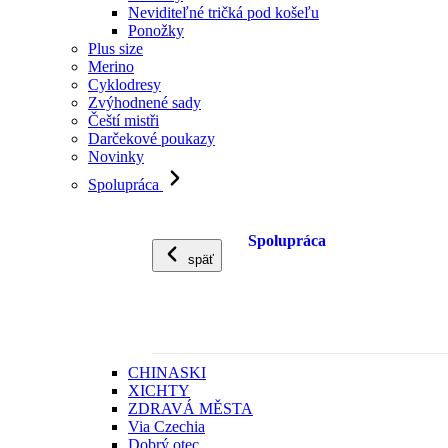
Neviditeľné tričká pod košeľu
Ponožky
Plus size
Merino
Cyklodresy
Zvýhodnené sady
Čeští mistři
Darčekové poukazy
Novinky
Spolupráca
Spolupráca
späť
CHINASKI
XICHTY
ZDRAVÁ MĚSTA
Via Czechia
Dobrý otec