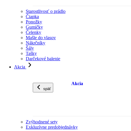
Starostlivosť o prádlo
Čiapka
Ponožky
Gumičky
Čelenky
Mašle do vlasov
Nákrčníky
Šály
Tašky
Darčekové balenie
Akcia
Akcia
späť
Zvýhodnené sety
Exkluzívne predobjednávky