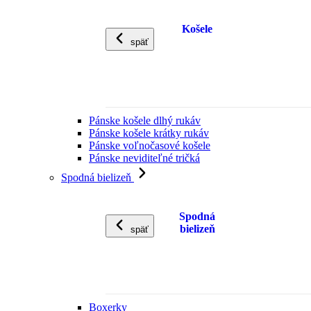
Košele
späť
Pánske košele dlhý rukáv
Pánske košele krátky rukáv
Pánske voľnočasové košele
Pánske neviditeľné tričká
Spodná bielizeň
Spodná
bielizeň
späť
Boxerky