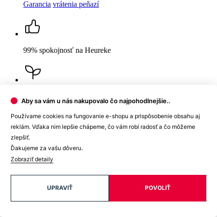
BREDA
Dámske tričko lila
Cena
40,99 €
DO KOŠÍKA
Nevidieť pot a odolá špine
Unikátne a chytré vlastnosti, vďaka ktorým je naše oblečenie
jedinečné na trhu, zaisťuje technológia CityZen®.
Aby sa vám u nás nakupovalo čo najpohodlnejšie..
Vonkajšia strana
odolá tekutinám a špine
, všetko z nej ihneď
Používame cookies na fungovanie e-shopu a prispôsobenie obsahu aj
strasiete alebo jemne zotriete.
reklám. Vďaka nim lepšie chápeme, čo vám robí radosť a čo môžeme
Vnútorná strana absorbuje vlhkosť a rozvádza ju do väčšej plochy
zlepšiť.
než bežná textília, aby látka nechladila a pot sa rýchlejšie odparil.
Ďakujeme za vašu dôveru.
Zobraziť detaily
Kombinácia týchto vlastností zaručuje, že vám v oblečení bude celý
deň príjemne, pretože dokáže znížiť zápach a
mokré škvrny od
potu zvonku nevidieť
.
UPRAVIŤ
POVOLIŤ