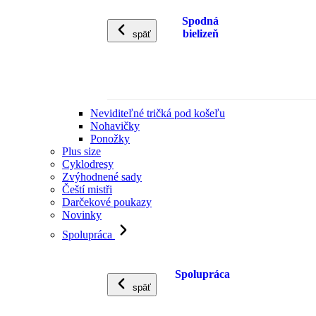
Spodná
bielizeň
späť
Neviditeľné tričká pod košeľu
Nohavičky
Ponožky
Plus size
Cyklodresy
Zvýhodnené sady
Čeští mistři
Darčekové poukazy
Novinky
Spolupráca
Spolupráca
späť