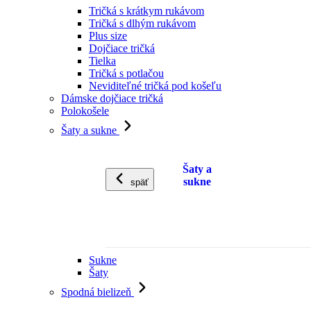
Tričká s krátkym rukávom
Tričká s dlhým rukávom
Plus size
Dojčiace tričká
Tielka
Tričká s potlačou
Neviditeľné tričká pod košeľu
Dámske dojčiace tričká
Polokošele
Šaty a sukne
Šaty a
sukne
späť
Sukne
Šaty
Spodná bielizeň