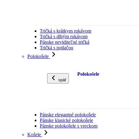
Tričká s krátkym rukávom
Tričká s dlhým rukávom
Pánske neviditeľné tričká
Tričká s potlačou
Polokošele
Polokošele
späť
Pánske elegantné polokošele
Pánske klasické polokošele
Pánske polokošele s vreckom
Košele