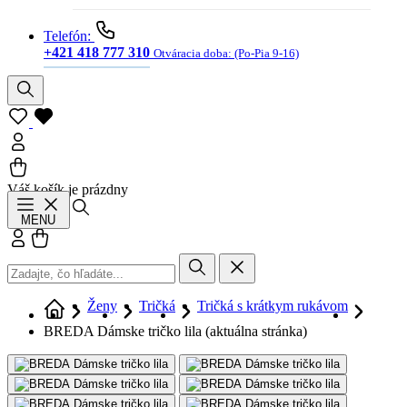
Telefón:
+421 418 777 310
Otváracia doba:
(Po-Pia 9-16)
Váš košík je prázdny
Hľadať
MENU
Prihlásiť sa
Košík
Ženy
Tričká
Tričká s krátkym rukávom
BREDA Dámske tričko lila
(aktuálna stránka)