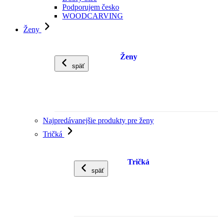
Podporujem česko
WOODCARVING
Ženy
Ženy
späť
Najpredávanejšie produkty pre ženy
Tričká
Tričká
späť