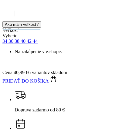
99% spokojnosť
na Heureke
15 500+
pozitívnych recenzií
Popis
Parametre
Hodnotenie
4
Detail produktu