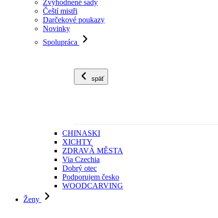
Zvýhodnené sady
Čeští mistři
Darčekové poukazy
Novinky
Spolupráca
späť
CHINASKI
XICHTY
ZDRAVÁ MĚSTA
Via Czechia
Dobrý otec
Podporujem česko
WOODCARVING
Ženy