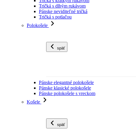
Tričká s krátkym rukávom
Tričká s dlhým rukávom
Pánske neviditeľné tričká
Tričká s potlačou
Polokošele
späť
Pánske elegantné polokošele
Pánske klasické polokošele
Pánske polokošele s vreckom
Košele
späť