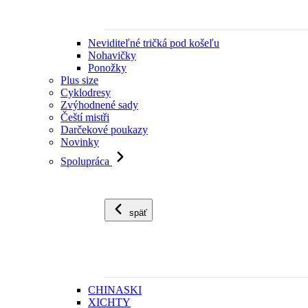
Neviditeľné tričká pod košeľu
Nohavičky
Ponožky
Plus size
Cyklodresy
Zvýhodnené sady
Čeští mistři
Darčekové poukazy
Novinky
Spolupráca
späť
CHINASKI
XICHTY