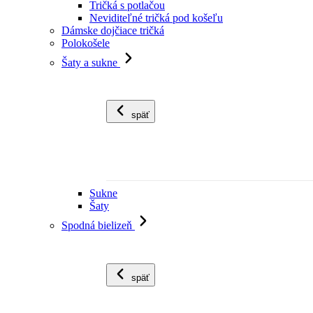
Tričká s potlačou
Neviditeľné tričká pod košeľu
Dámske dojčiace tričká
Polokošele
Šaty a sukne
späť
Sukne
Šaty
Spodná bielizeň
späť