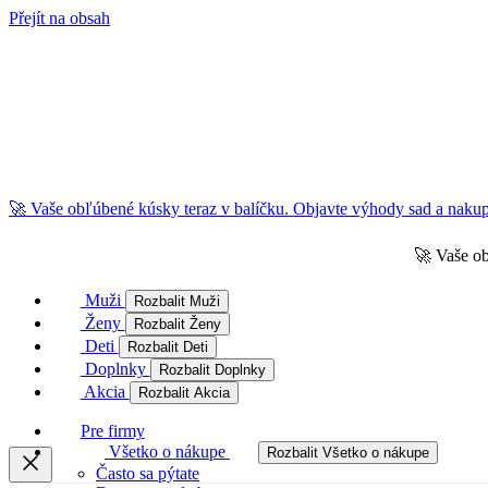
Přejít na obsah
🚀 Vaše obľúbené kúsky teraz v balíčku. Objavte výhody sad a nakupu
🚀 Vaše ob
Muži
Rozbalit Muži
Ženy
Rozbalit Ženy
Deti
Rozbalit Deti
Doplnky
Rozbalit Doplnky
Akcia
Rozbalit Akcia
Pre firmy
Všetko o nákupe
Rozbalit Všetko o nákupe
Často sa pýtate