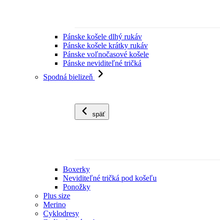
Pánske košele dlhý rukáv
Pánske košele krátky rukáv
Pánske voľnočasové košele
Pánske neviditeľné tričká
Spodná bielizeň
späť
Boxerky
Neviditeľné tričká pod košeľu
Ponožky
Plus size
Merino
Cyklodresy