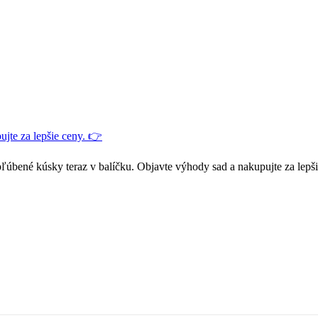
jte za lepšie ceny. 👉
ľúbené kúsky teraz v balíčku. Objavte výhody sad a nakupujte za lepš