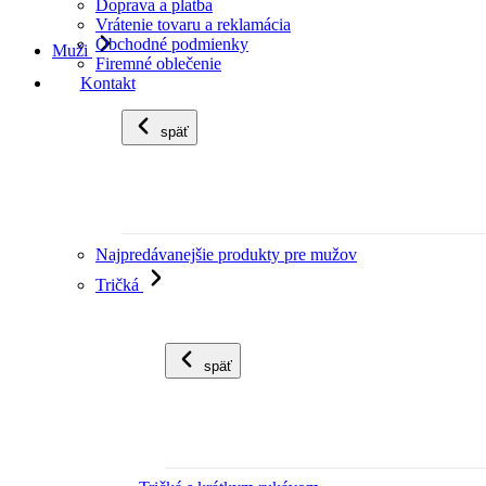
Doprava a platba
Vrátenie tovaru a reklamácia
Obchodné podmienky
Muži
Firemné oblečenie
Kontakt
späť
Najpredávanejšie produkty pre mužov
Tričká
späť