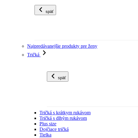
späť
Najpredávanejšie produkty pre ženy
Tričká
späť
Tričká s krátkym rukávom
Tričká s dlhým rukávom
Plus size
Dojčiace tričká
Tielka