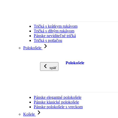
Tričká s krátkym rukávom
Tričká s dlhým rukávom
Pánske neviditeľné tričká
Tričká s potlačou
Polokošele
Polokošele
späť
Pánske elegantné polokošele
Pánske klasické polokošele
Pánske polokošele s vreckom
Košele