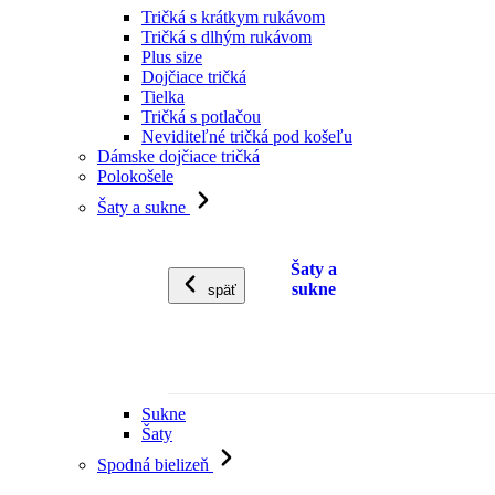
Tričká s krátkym rukávom
Tričká s dlhým rukávom
Plus size
Dojčiace tričká
Tielka
Tričká s potlačou
Neviditeľné tričká pod košeľu
Dámske dojčiace tričká
Polokošele
Šaty a sukne
Šaty a
sukne
späť
Sukne
Šaty
Spodná bielizeň