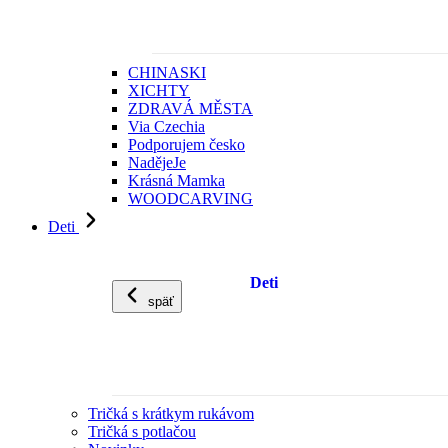
CHINASKI
XICHTY
ZDRAVÁ MĚSTA
Via Czechia
Podporujem česko
NadějeJe
Krásná Mamka
WOODCARVING
Deti
Deti
späť
Tričká s krátkym rukávom
Tričká s potlačou