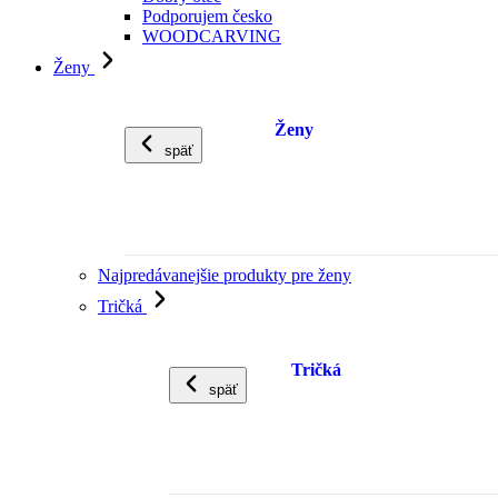
Podporujem česko
WOODCARVING
Ženy
Ženy
späť
Najpredávanejšie produkty pre ženy
Tričká
Tričká
späť