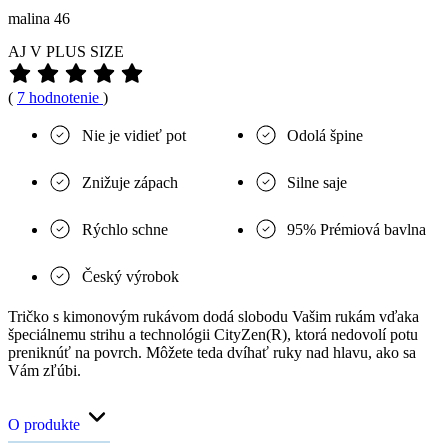
malina 46
AJ V PLUS SIZE
(
7 hodnotenie
)
Nie je vidieť pot
Odolá špine
Znižuje zápach
Silne saje
Rýchlo schne
95% Prémiová bavlna
Český výrobok
Tričko s kimonovým rukávom dodá slobodu Vašim rukám vďaka
špeciálnemu strihu a technológii CityZen(R), ktorá nedovolí potu
preniknúť na povrch. Môžete teda dvíhať ruky nad hlavu, ako sa
Vám zľúbi.
O produkte