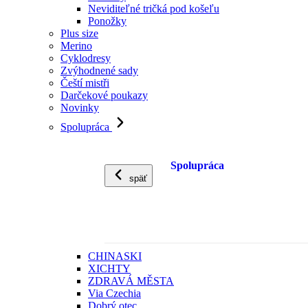
Neviditeľné tričká pod košeľu
Ponožky
Plus size
Merino
Cyklodresy
Zvýhodnené sady
Čeští mistři
Darčekové poukazy
Novinky
Spolupráca
Spolupráca
späť
CHINASKI
XICHTY
ZDRAVÁ MĚSTA
Via Czechia
Dobrý otec