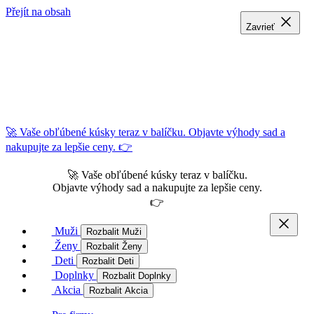
Přejít na obsah
Zavrieť
Zavrieť
Zavrieť
🚀 Vaše obľúbené kúsky teraz v balíčku. Objavte výhody sad a
nakupujte za lepšie ceny. 👉
🚀 Vaše obľúbené kúsky teraz v balíčku.
Objavte výhody sad a nakupujte za lepšie ceny.
👉
Muži
Rozbalit Muži
Ženy
Rozbalit Ženy
Deti
Rozbalit Deti
Doplnky
Rozbalit Doplnky
Akcia
Rozbalit Akcia