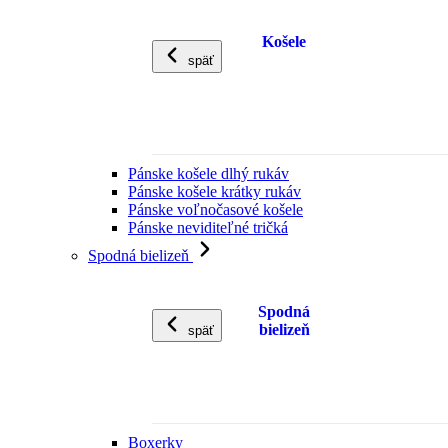
Košele
späť
Pánske košele dlhý rukáv
Pánske košele krátky rukáv
Pánske voľnočasové košele
Pánske neviditeľné tričká
Spodná bielizeň
Spodná
bielizeň
späť
Boxerky