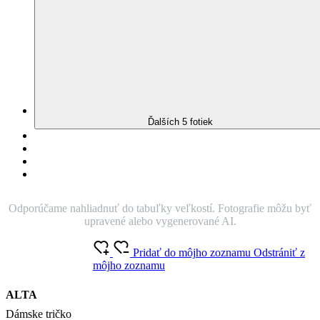
Ďalších 5 fotiek
Odporúčame nahliadnuť do tabuľky veľkostí. Fotografie môžu byť
upravené alebo vygenerované AI.
Pridať do môjho zoznamu
Odstrániť z
môjho zoznamu
ALTA
Dámske tričko