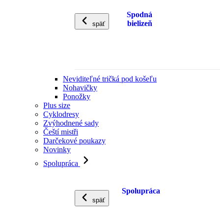
Spodná
bielizeň
späť
Neviditeľné tričká pod košeľu
Nohavičky
Ponožky
Plus size
Cyklodresy
Zvýhodnené sady
Čeští mistři
Darčekové poukazy
Novinky
Spolupráca
Spolupráca
späť