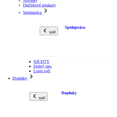
Novinky
Darčekové poukazy
Spolupráca
Spolupráca
späť
XICHTY
Dobrý otec
Lesní svět
Doplnky
Doplnky
späť