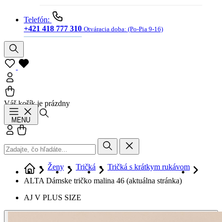
Telefón:
+421 418 777 310
Otváracia doba:
(Po-Pia 9-16)
Váš košík je prázdny
Hľadať
MENU
Prihlásiť sa
Košík
Ženy
Tričká
Tričká s krátkym rukávom
ALTA Dámske tričko malina 46
(aktuálna stránka)
AJ V PLUS SIZE