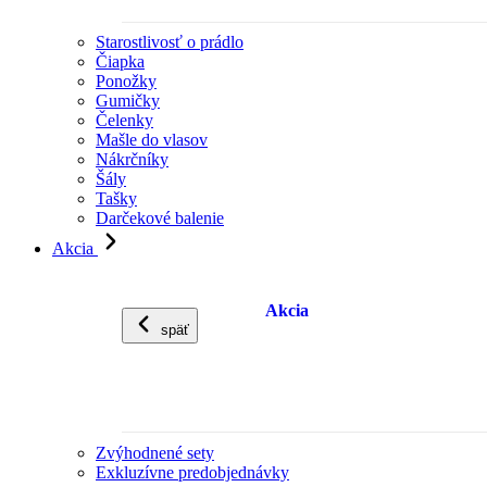
Starostlivosť o prádlo
Čiapka
Ponožky
Gumičky
Čelenky
Mašle do vlasov
Nákrčníky
Šály
Tašky
Darčekové balenie
Akcia
Akcia
späť
Zvýhodnené sety
Exkluzívne predobjednávky