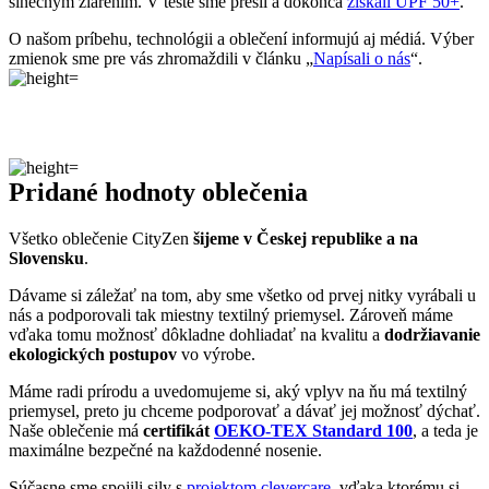
vďaka tomu možnosť dôkladne dohliadať na kvalitu a
dodržiavanie
ekologických postupov
vo výrobe.
Máme radi prírodu a uvedomujeme si, aký vplyv na ňu má textilný
priemysel, preto ju chceme podporovať a dávať jej možnosť dýchať.
Naše oblečenie má
certifikát
OEKO-TEX Standard 100
, a teda je
maximálne bezpečné na každodenné nosenie.
Súčasne sme spojili sily s
projektom clevercare
, vďaka ktorému si
všetci osvojíme triky, ako sa šetrne starať o oblečenie, predĺžiť jeho
životnosť a uľaviť životnému prostrediu
.Všetko o výrobe sa dozviete na stránke
Príbeh trička
.
Parametre
Kód
2PACK-CEL-CB
produktu
Pohlavie
Žena
Farba
Čierná | Biela
Typ
Tielka
oblečenia
Potlač
Nie
Strih
Na telo | Bez vrecka