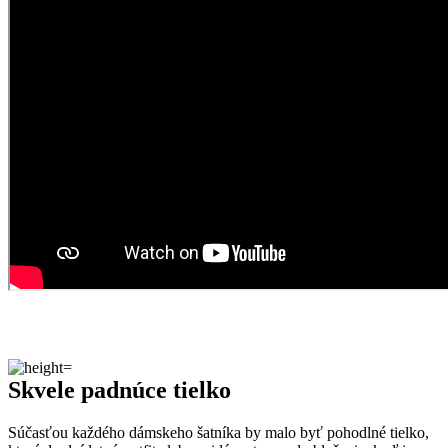
Skvele padnúce tielko
Súčasťou každého dámskeho šatníka by malo byť pohodlné tielko,
ktoré doplní letný outfit alebo pridá vrstvu pod oblečenie, keď je
chladnejšie.
Tielko CELLE má strih, ktorý sa perfektne schová pod akékoľvek
tričko alebo sveter, a to predovšetkým vďaka výstrihu na dekolte aj
chrbte, a tiež skvele strihanému podpazušiu. Silnejšie ramienka sa
netočia a neškrtia, naopak, spolupracujú s bavlnou na maximálnej
pohodlnosti. Kúsok prilieha na telo, ale zároveň je vďaka štipke
elastanu dostatočne pružný.
Naozaj to funguje
To, že naša technológia skutočne funguje, potvrdzujú výskumy z
laboratórií a viac než
150-tisíc spokojných zákazníkov
.