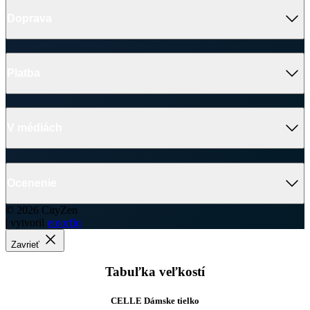
© 2026 CityZen
| vytvoril
emorfiq
Zavrieť
Tabuľka veľkostí
CELLE Dámske tielko
Veľkosť
(A)
(B)
34
53 cm
36 cm
36
54 cm
38 cm
38
55 cm
40 cm
40
56 cm
43 cm
42
57 cm
44 cm
Ako vybrať správnu veľkosť?
Vezmite svoje obľúbené tričko, ktoré vám dobre sedí, zmerajte ho a