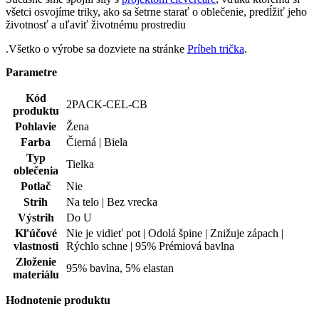
Výstrih
Do U
Kľúčové
Nie je vidieť pot | Odolá špine | Znižuje zápach |
vlastnosti
Rýchlo schne | 95% Prémiová bavlna
Zloženie
95% bavlna, 5% elastan
materiálu
Hodnotenie produktu
Tento produkt zatím nikdo nehodnotil.
PRIDAŤ HODNOTENIE
Doprava zadarmo
od 80 €
Garancia
vrátenia peňazí