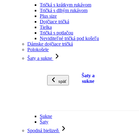
Tričká s krátkym rukávom
Tričká s dlhým rukávom
Plus size
Dojčiace tričká
Tielka
Tričká s potlačou
Neviditeľné tričká pod košeľu
Dámske dojčiace tričká
Polokošele
Šaty a sukne
Šaty a
sukne
späť
Sukne
Šaty
Spodná bielizeň