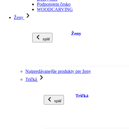
Podporujem česko
WOODCARVING
Ženy
Ženy
späť
Najpredávanejšie produkty pre ženy
Tričká
Tričká
späť