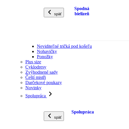
Spodná
bielizeň
späť
Neviditeľné tričká pod košeľu
Nohavičky
Ponožky
Plus size
Cyklodresy
Zvýhodnené sady
Čeští mistři
Darčekové poukazy
Novinky
Spolupráca
Spolupráca
späť