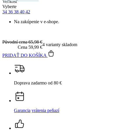
Garancia
vrátenia peňazí
99% spokojnosť
na Heureke
15 500+
pozitívnych recenzií
Popis
Parametre
Hodnotenie
Detail produktu