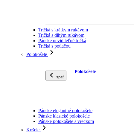
Tričká s krátkym rukávom
Tričká s dlhým rukávom
Pánske neviditeľné tričká
Tričká s potlačou
Polokošele
Polokošele
späť
Pánske elegantné polokošele
Pánske klasické polokošele
Pánske polokošele s vreckom
Košele