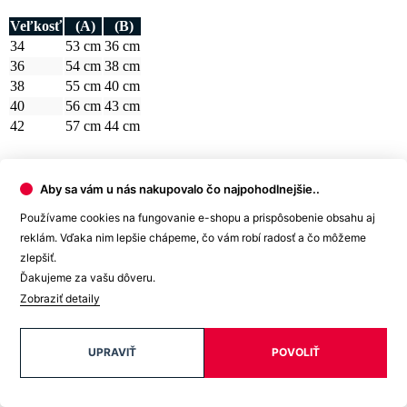
z tabuľky vyberte najbližšiu veľkosť.
Najdôležitejší je rozmer B
.
Počítajte aj s tým, že prirodzenou vlastnosťou textilných materiálov
je zrážavosť. Bavlnené úplety sa môžu zraziť až okolo 5 %, čo je
textilným štandardom pre pletený tovar.
A pretože je každý kúsok nášho oblečenia originál, môže sa
výsledný rozmer o +/- 2 cm líšiť.
Potrebujete s výberom veľkosti alebo strihu poradiť? Obráťte sa na
naše dievčatá na
zákazníckej linke
. Rady vám pomôžu.
Detail produktu
Aby sa vám u nás nakupovalo čo najpohodlnejšie..
Používame cookies na fungovanie e-shopu a prispôsobenie obsahu aj
reklám. Vďaka nim lepšie chápeme, čo vám robí radosť a čo môžeme
zlepšiť.
Ďakujeme za vašu dôveru.
Zobraziť detaily
CELLE
Výhodná sada 2 dámskych tielok čierna a
biela
UPRAVIŤ
POVOLIŤ
65,98 €
Cena
59,99 €