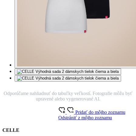
Odporúčame nahliadnuť do tabuľky veľkostí. Fotografie môžu byť
upravené alebo vygenerované AI.
Pridať do môjho zoznamu
Odstrániť z môjho zoznamu
CELLE