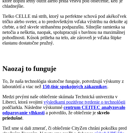
Medzi prvými naše oblečenie skúmala Technická univerzita v
Liberci, ktorá svojimi
výsledkami pozitívne tvrdenie o technológii
podčiarkla. Následne výskumné
centrum CEITEC analyzovalo
odparovanie vlhkosti
a potvrdilo, že oblečenie je
skvelo
priedušné
.
Tiež sme si dali zmerať, či oblečenie CityZen chráni pokožku pred
slnečným žiarením. V teste sme prešli a dokonca
získali UPF 50+
.
O našom príbehu, technológii a oblečení informujú aj médiá. Výber
zmienok sme pre vás zhromaždili v článku „
Napísali o nás
“.
Pridané hodnoty oblečenia
Všetko oblečenie CityZen
šijeme v Českej republike a na
Slovensku
.
Dávame si záležať na tom, aby sme všetko od prvej nitky vyrábali u
nás a podporovali tak miestny textilný priemysel. Zároveň máme