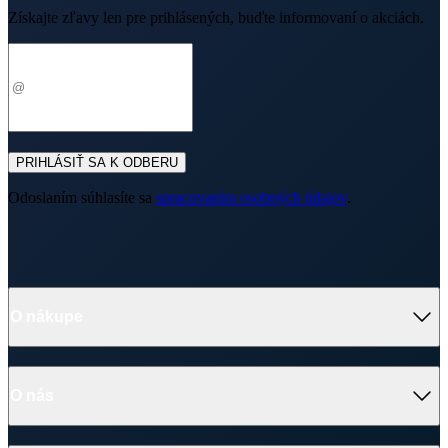
O nákupe
Výhody oblečenia CityZen
Partnerské predajne
O nás
Často sa pýtate
Doprava a platba
Darčekové poukazy
Kontakt
Vrátenie tovaru a reklamácia
Blog
Doprava
Obchodné podmienky
Firemné oblečenie
Ochrana súkromia
Pre B2B
Ako vyrábame chytré oblečenie
Ako vzniklo české chytré oblečenie CityZen
Platba
V médiách
Ocenenie