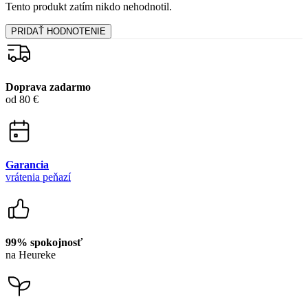
99% spokojnosť
na Heureke
15 500+
pozitívnych recenzií
Zákaznícka podpora
+421 418 777 310
(Po-Pia 9-16)
dotazy@cityzen.sk