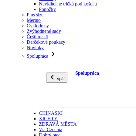
Neviditeľné tričká pod košeľu
Ponožky
Plus size
Merino
Cyklodresy
Zvýhodnené sady
Čeští mistři
Darčekové poukazy
Novinky
Spolupráca
Spolupráca
späť
CHINASKI
XICHTY
ZDRAVÁ MĚSTA
Via Czechia
Dobrý otec