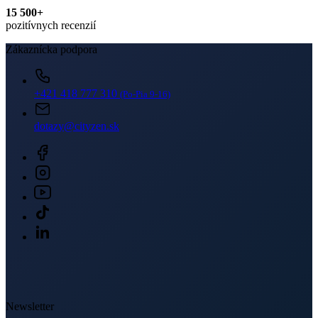
Newsletter
Získajte zľavy len pre prihlásených, buďte informovaní o akciách.
Váš e-mail
PRIHLÁSIŤ SA K ODBERU
Odoslaním súhlasíte sa
spracovaním osobných údajov
.