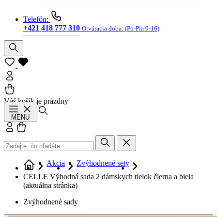
Telefón:
+421 418 777 310
Otváracia doba:
(Po-Pia 9-16)
Váš košík je prázdny
Hľadať
MENU
Prihlásiť sa
Košík
Akcia
Zvýhodnené sety
CELLE Výhodná sada 2 dámskych tielok čierna a biela
(aktuálna stránka)
Zvýhodnené sady