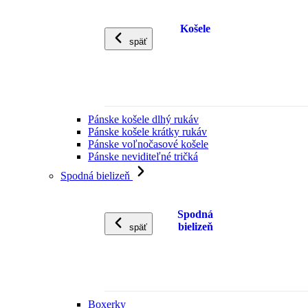
Košele
späť
Pánske košele dlhý rukáv
Pánske košele krátky rukáv
Pánske voľnočasové košele
Pánske neviditeľné tričká
Spodná bielizeň
Spodná
bielizeň
späť
Boxerky