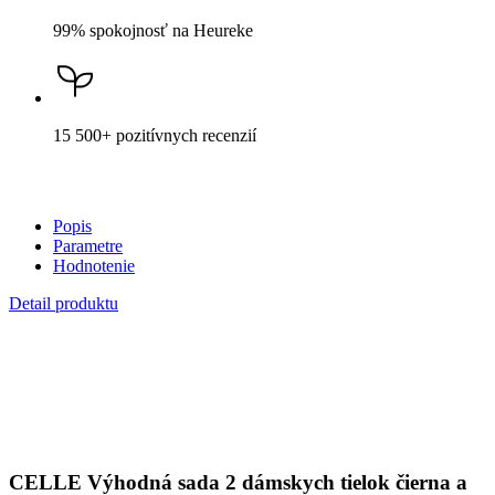
CELLE
Výhodná sada 2 dámskych tielok čierna a
biela
65,98 €
Cena
59,99 €
DO KOŠÍKA
Nevidieť pot a odolá špine
Unikátne a chytré vlastnosti, vďaka ktorým je naše oblečenie
jedinečné na trhu, zaisťuje technológia CityZen®.
Vonkajšia strana
odolá tekutinám a špine
, všetko z nej ihneď
strasiete alebo jemne zotriete.
Vnútorná strana absorbuje vlhkosť a rozvádza ju do väčšej plochy
než bežná textília, aby látka nechladila a pot sa rýchlejšie odparil.