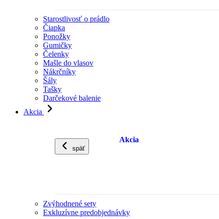
Starostlivosť o prádlo
Čiapka
Ponožky
Gumičky
Čelenky
Mašle do vlasov
Nákrčníky
Šály
Tašky
Darčekové balenie
Akcia
Akcia
späť
Zvýhodnené sety
Exkluzívne predobjednávky