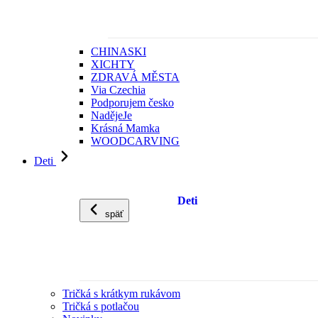
CHINASKI
XICHTY
ZDRAVÁ MĚSTA
Via Czechia
Podporujem česko
NadějeJe
Krásná Mamka
WOODCARVING
Deti
Deti
späť
Tričká s krátkym rukávom
Tričká s potlačou