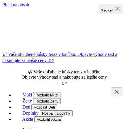
Přejít na obsah
Zavrieť
Zavrieť
Zavrieť
🚀 Vaše obľúbené kúsky teraz v balíčku. Objavte výhody sad a
nakupujte za lepšie ceny. 👉
🚀 Vaše obľúbené kúsky teraz v balíčku.
Objavte výhody sad a nakupujte za lepšie ceny.
👉
Muži
Rozbalit Muži
Ženy
Rozbalit Ženy
Deti
Rozbalit Deti
Doplnky
Rozbalit Doplnky
Akcia
Rozbalit Akcia