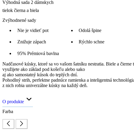
Výhodná sada 2 dámskych
tielok čierna a biela
Zvýhodnené sady
Nie je vidieť pot
Odolá špine
Znižuje zápach
Rýchlo schne
95% Prémiová bavlna
Nadčasové kúsky, ktoré sa vo vašom šatníku nestratia. Biele a čiern
využijete ako základ pod košeľu alebo sako
aj ako samostatný kúsok do teplých dní.
Pohodlný strih, perfektne padnúce ramienka a inteligentná technológ
z nich robia univerzálne kúsky na každý deň.
O produkte
Farba