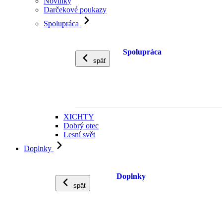
Novinky
Darčekové poukazy
Spolupráca
Spolupráca
späť
XICHTY
Dobrý otec
Lesní svět
Doplnky
Doplnky
späť