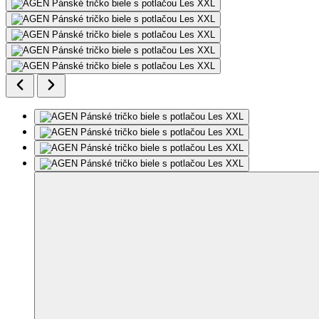
Model meria 186 cm a má na sebe veľkosť M.
Pridať do môjho zoznamu
Odstrániť z môjho zoznamu
AGEN
Pánské tričko biele s