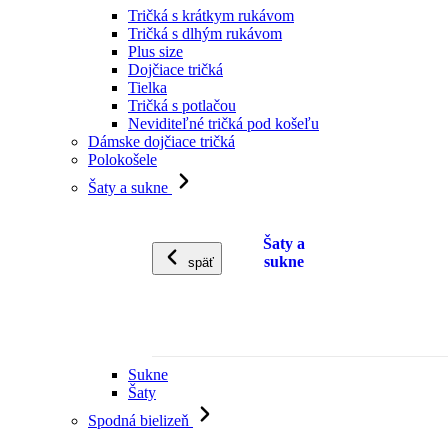
Tričká s krátkym rukávom
Tričká s dlhým rukávom
Plus size
Dojčiace tričká
Tielka
Tričká s potlačou
Neviditeľné tričká pod košeľu
Dámske dojčiace tričká
Polokošele
Šaty a sukne
Šaty a
sukne
späť
Sukne
Šaty
Spodná bielizeň