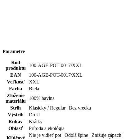
Typ
Tričká
oblečenia
Potlač
Áno
Pohlavie
Muž
Hodnotenie produktu
Tento produkt zatím nikdo nehodnotil.
PRIDAŤ HODNOTENIE
Doprava zadarmo
od 80 €
Garancia
vrátenia peňazí