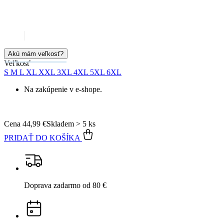
99% spokojnosť
na Heureke
15 500+
pozitívnych recenzií
Popis
Parametre
Hodnotenie
Detail produktu