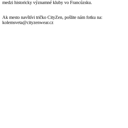
Parametre
Kód
100-AGE-POT-0017/XXL
produktu
EAN
100-AGE-POT-0017/XXL
Veľkosť
XXL
Farba
Biela
Zloženie
100% bavlna
materiálu
Strih
Klasický / Regular | Bez vrecka
Výstrih
Do U
Rukáv
Krátky
Oblasť
Príroda a ekológia
Nie je vidieť pot | Odolá špine | Znižuje zápach |
Kľúčové
Rýchlo schne | 100% Prémiová bavlna | Český
vlastnosti
výrobok
Spolupráca
CityZen originál