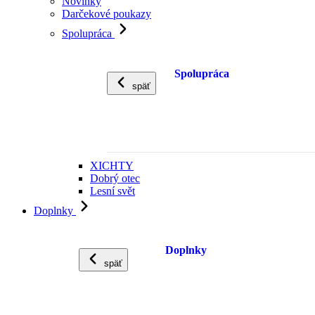
Novinky
Darčekové poukazy
Spolupráca
Spolupráca
späť
XICHTY
Dobrý otec
Lesní svět
Doplnky
Doplnky
späť