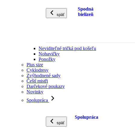
Spodná
bielizeň
späť
Neviditeľné tričká pod košeľu
Nohavičky
Ponožky
Plus size
Cyklodresy
Zvýhodnené sady
Čeští mistři
Darčekové poukazy
Novinky
Spolupráca
Spolupráca
späť