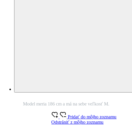
potlačou Les XXL
AJ V PLUS SIZE
Nie je vidieť pot
Odolá špine
Znižuje zápach
Rýchlo schne
100% Prémiová bavlna
Český výrobok
Na odoslanie do 3 dní.
Na prechádzku, do práce aj len tak pre
krajší deň. Biele bavlnené tričko poteší každého, kto nachádza pokoj
v prírode. Spravte si výnimočný deň. Oblečte si lokálne tričko s
originálnou potlačou a unikátnou technológiou. Neprezradí, keď sa
spotíte alebo ušpiníte.
O produkte
Farba