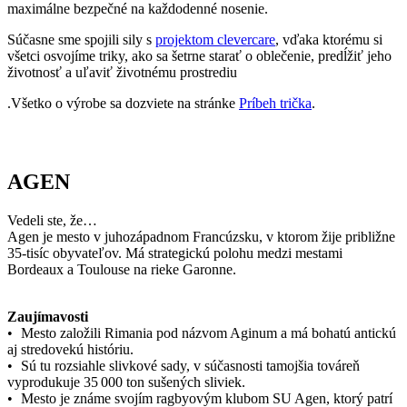
Ak mesto navštívi tričko CityZen, pošlite nám fotku na:
kolemsveta@cityzenwear.cz