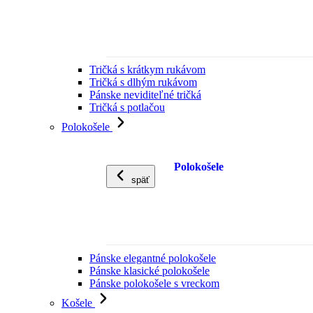
Tričká s krátkym rukávom
Tričká s dlhým rukávom
Pánske neviditeľné tričká
Tričká s potlačou
Polokošele
Polokošele
späť
Pánske elegantné polokošele
Pánske klasické polokošele
Pánske polokošele s vreckom
Košele