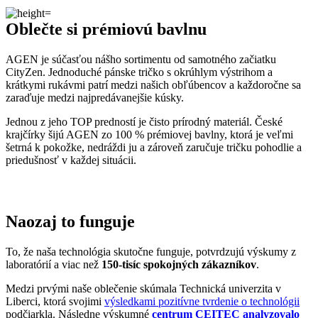
Tiež sme si dali zmerať, či oblečenie CityZen chráni pokožku pred
slnečným žiarením. V teste sme prešli a dokonca
získali UPF 50+
.
Pridané hodnoty oblečenia
Všetko oblečenie CityZen
šijeme v Českej republike a na
Slovensku
.
Dávame si záležať na tom, aby sme všetko od prvej nitky vyrábali u
nás a podporovali tak miestny textilný priemysel. Zároveň máme
vďaka tomu možnosť dôkladne dohliadať na kvalitu a
dodržiavanie
ekologických postupov
vo výrobe.
Máme radi prírodu a uvedomujeme si, aký vplyv na ňu má textilný
priemysel, preto ju chceme podporovať a dávať jej možnosť dýchať.
Naše oblečenie má
certifikát
OEKO-TEX Standard 100
, a teda je
maximálne bezpečné na každodenné nosenie.
Súčasne sme spojili sily s
projektom clevercare
, vďaka ktorému si