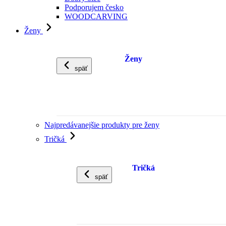
Podporujem česko
WOODCARVING
Ženy
Ženy
späť
Najpredávanejšie produkty pre ženy
Tričká
Tričká
späť