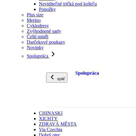
Neviditeľné tričká pod košeľu
Ponožky
Plus size
Merino
Cyklodresy
Zvýhodnené sady
Čeští mistři
Darčekové poukazy
Novinky
Spolupráca
Spolupráca
späť
CHINASKI
XICHTY
ZDRAVÁ MĚSTA
Via Czechia
Dobrý otec