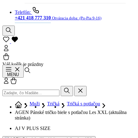
Telefón:
+421 418 777 310
Otváracia doba:
(Po-Pia 9-16)
Váš košík je prázdny
Hľadať
MENU
Prihlásiť sa
Košík
Muži
Tričká
Tričká s potlačou
AGEN Pánské tričko biele s potlačou Les XXL
(aktuálna
stránka)
AJ V PLUS SIZE