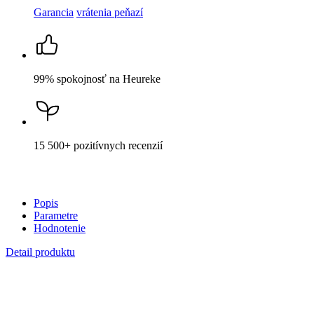
AGEN
Pánské tričko biele s potlačou Les XXL
Cena
44,99 €
DO KOŠÍKA
Nevidieť pot a odolá špine
Unikátne a chytré vlastnosti, vďaka ktorým je naše oblečenie
jedinečné na trhu, zaisťuje technológia CityZen®.
Vonkajšia strana
odolá tekutinám a špine
, všetko z nej ihneď
strasiete alebo jemne zotriete.
Vnútorná strana absorbuje vlhkosť a rozvádza ju do väčšej plochy
než bežná textília, aby látka nechladila a pot sa rýchlejšie odparil.
Pri bielej farbe treba počítať s nižšou savosťou z dôvodu
peroxidového kúpeľa, ktorým tričko prešlo, aby malo tú správnu
snehovú farbu. Bavlna má totiž od prírody odtieň „svetlého
kapučína“. Tričko si však stále zachováva svoje vlastnosti, takže je
príjemné na tele, znižuje zápach a
mokré škvrny od potu
zvonku nevidieť
.