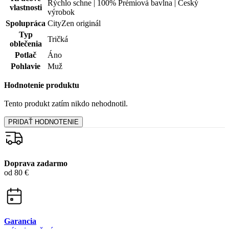
99% spokojnosť
na Heureke
15 500+
pozitívnych recenzií
Zákaznícka podpora
+421 418 777 310
(Po-Pia 9-16)
dotazy@cityzen.sk