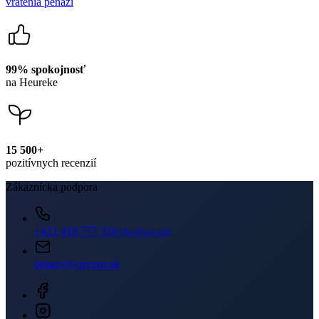
Newsletter
Získajte zľavy len pre prihlásených, buďte informovaní o akciách.
Váš e-mail
PRIHLÁSIŤ SA K ODBERU
Odoslaním súhlasíte sa
spracovaním osobných údajov
.