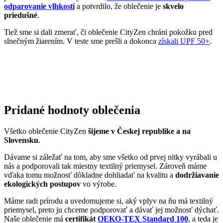
všetci osvojíme triky, ako sa šetrne starať o oblečenie, predĺžiť jeho
životnosť a uľaviť životnému prostrediu
.Všetko o výrobe sa dozviete na stránke
Príbeh trička
.
AGEN
Vedeli ste, že…
Agen je mesto v juhozápadnom Francúzsku, v ktorom žije približne
35-tisíc obyvateľov. Má strategickú polohu medzi mestami
Bordeaux a Toulouse na rieke Garonne.
Zaujímavosti
• Mesto založili Rimania pod názvom Aginum a má bohatú antickú
aj stredovekú históriu.
• Sú tu rozsiahle slivkové sady, v súčasnosti tamojšia továreň
vyprodukuje 35 000 ton sušených sliviek.
• Mesto je známe svojím ragbyovým klubom SU Agen, ktorý patrí
medzi historicky významné kluby vo Francúzsku.