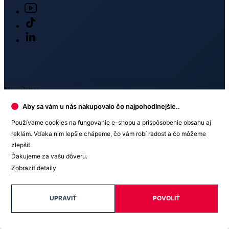
O nákupe
O nás
Doprava
Aby sa vám u nás nakupovalo čo najpohodlnejšie..
Používame cookies na fungovanie e-shopu a prispôsobenie obsahu aj
Platba
reklám. Vďaka nim lepšie chápeme, čo vám robí radosť a čo môžeme
zlepšiť.
Ďakujeme za vašu dôveru.
V médiách
Zobraziť detaily
UPRAVIŤ
POVOLIŤ
Ocenenie
© 2026 CityZen