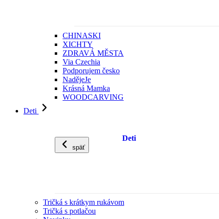
CHINASKI
XICHTY
ZDRAVÁ MĚSTA
Via Czechia
Podporujem česko
NadějeJe
Krásná Mamka
WOODCARVING
Deti
Deti
späť
Tričká s krátkym rukávom
Tričká s potlačou