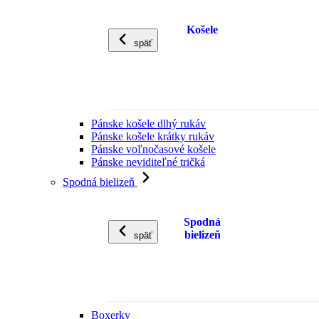
Košele
späť
Pánske košele dlhý rukáv
Pánske košele krátky rukáv
Pánske voľnočasové košele
Pánske neviditeľné tričká
Spodná bielizeň
Spodná
bielizeň
späť
Boxerky