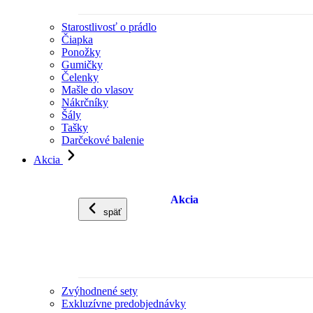
Starostlivosť o prádlo
Čiapka
Ponožky
Gumičky
Čelenky
Mašle do vlasov
Nákrčníky
Šály
Tašky
Darčekové balenie
Akcia
Akcia
späť
Zvýhodnené sety
Exkluzívne predobjednávky