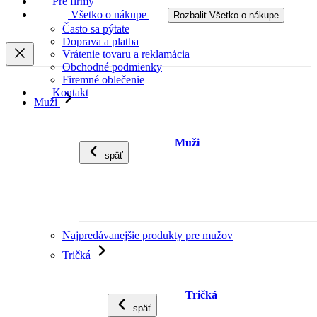
Pre firmy
Všetko o nákupe
Rozbalit Všetko o nákupe
Často sa pýtate
Doprava a platba
Vrátenie tovaru a reklamácia
Obchodné podmienky
Firemné oblečenie
Kontakt
Muži
Muži
späť
Najpredávanejšie produkty pre mužov
Tričká
Tričká
späť