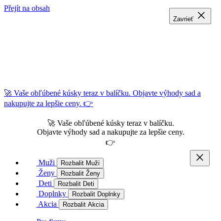
Přejít na obsah
Zavrieť
Zavrieť
Zavrieť
🚀 Vaše obľúbené kúsky teraz v balíčku. Objavte výhody sad a
nakupujte za lepšie ceny. 👉
🚀 Vaše obľúbené kúsky teraz v balíčku.
Objavte výhody sad a nakupujte za lepšie ceny.
👉
Muži
Rozbalit Muži
Ženy
Rozbalit Ženy
Deti
Rozbalit Deti
Doplnky
Rozbalit Doplnky
Akcia
Rozbalit Akcia