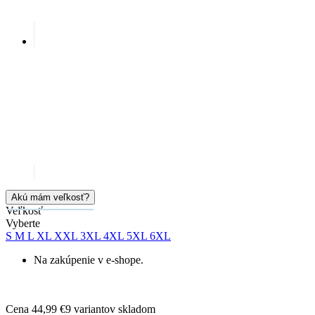
Doprava zadarmo
od 80 €
Garancia
vrátenia peňazí
99% spokojnosť
na Heureke
15 500+
pozitívnych recenzií
Popis