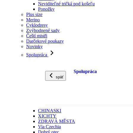
Neviditeľné tričká pod košeľu
Ponožky
Plus size
Merino
Cyklodresy
Zvýhodnené sady
Čeští mistři
Darčekové poukazy
Novinky
Spolupráca
Spolupráca
späť
CHINASKI
XICHTY
ZDRAVÁ MĚSTA
Via Czechia
Dobrý otec