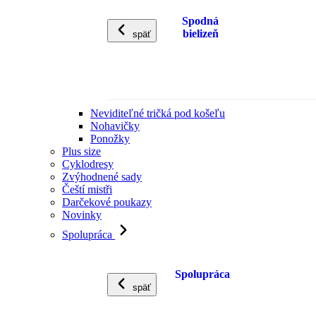
Spodná
bielizeň
späť
Neviditeľné tričká pod košeľu
Nohavičky
Ponožky
Plus size
Cyklodresy
Zvýhodnené sady
Čeští mistři
Darčekové poukazy
Novinky
Spolupráca
Spolupráca
späť