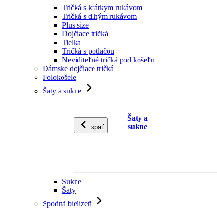
Tričká s krátkym rukávom
Tričká s dlhým rukávom
Plus size
Dojčiace tričká
Tielka
Tričká s potlačou
Neviditeľné tričká pod košeľu
Dámske dojčiace tričká
Polokošele
Šaty a sukne
Šaty a
sukne
späť
Sukne
Šaty
Spodná bielizeň