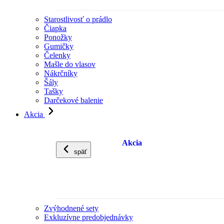
Starostlivosť o prádlo
Čiapka
Ponožky
Gumičky
Čelenky
Mašle do vlasov
Nákrčníky
Šály
Tašky
Darčekové balenie
Akcia
Akcia
späť
Zvýhodnené sety
Exkluzívne predobjednávky