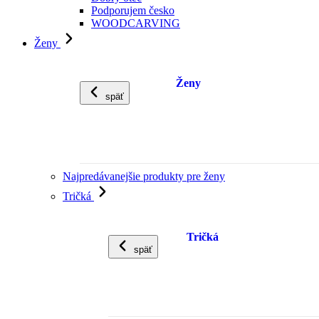
Podporujem česko
WOODCARVING
Ženy
Ženy
späť
Najpredávanejšie produkty pre ženy
Tričká
Tričká
späť