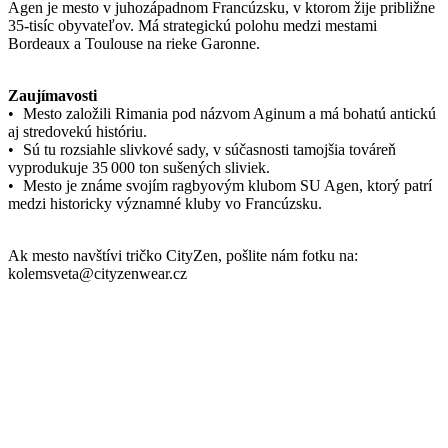
Parametre
Kód
000-AGE-POT-0007
produktu
Farba
Čierná
Zloženie
100% bavlna
materiálu