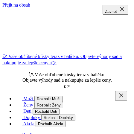
Přejít na obsah
Zavrieť
Zavrieť
Zavrieť
🚀 Vaše obľúbené kúsky teraz v balíčku. Objavte výhody sad a
nakupujte za lepšie ceny. 👉
🚀 Vaše obľúbené kúsky teraz v balíčku.
Objavte výhody sad a nakupujte za lepšie ceny.
👉
Muži
Rozbalit Muži
Ženy
Rozbalit Ženy
Deti
Rozbalit Deti
Doplnky
Rozbalit Doplnky
Akcia
Rozbalit Akcia