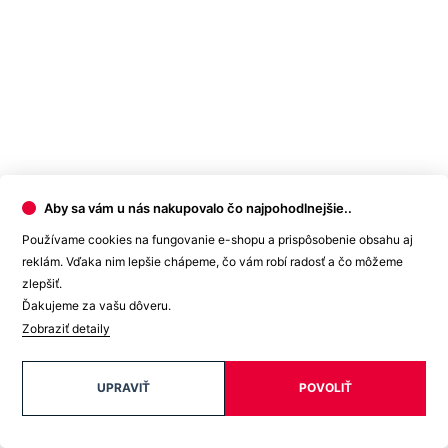
Strih
Klasický / Regular | Bez vrecka
Výstrih
Do U
Rukáv
Krátky
Oblasť
Hlášky
Nie je vidieť pot | Odolá špine | Znižuje zápach | Silne
Kľúčové
saje | Rýchlo schne | 100% Prémiová bavlna | Český
vlastnosti
výrobok
Spolupráca
CityZen originál
Typ
Tričká
oblečenia
Aby sa vám u nás nakupovalo čo najpohodlnejšie..
Potlač
Áno
Pohlavie
Muž
Používame cookies na fungovanie e-shopu a prispôsobenie obsahu aj
reklám. Vďaka nim lepšie chápeme, čo vám robí radosť a čo môžeme
Hodnotenie produktu
zlepšiť.
Tento produkt zatím nikdo nehodnotil.
Ďakujeme za vašu dôveru.
Zobraziť detaily
PRIDAŤ HODNOTENIE
UPRAVIŤ
POVOLIŤ
Doprava zadarmo
od 80 €