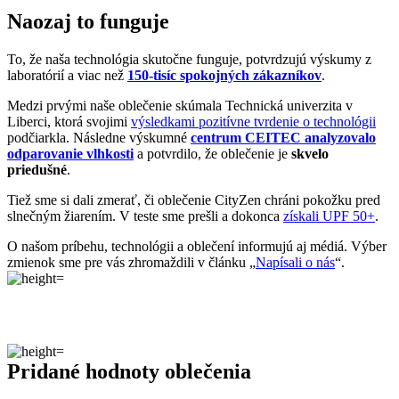
Dávame si záležať na tom, aby sme všetko od prvej nitky vyrábali u
nás a podporovali tak miestny textilný priemysel. Zároveň máme
vďaka tomu možnosť dôkladne dohliadať na kvalitu a
dodržiavanie
ekologických postupov
vo výrobe.
Máme radi prírodu a uvedomujeme si, aký vplyv na ňu má textilný
priemysel, preto ju chceme podporovať a dávať jej možnosť dýchať.
Naše oblečenie má
certifikát
OEKO-TEX Standard 100
, a teda je
maximálne bezpečné na každodenné nosenie.
Súčasne sme spojili sily s
projektom clevercare
, vďaka ktorému si
všetci osvojíme triky, ako sa šetrne starať o oblečenie, predĺžiť jeho
životnosť a uľaviť životnému prostrediu
.Všetko o výrobe sa dozviete na stránke
Príbeh trička
.
AGEN
Vedeli ste, že…
Agen je mesto v juhozápadnom Francúzsku, v ktorom žije približne
35-tisíc obyvateľov. Má strategickú polohu medzi mestami
Bordeaux a Toulouse na rieke Garonne.