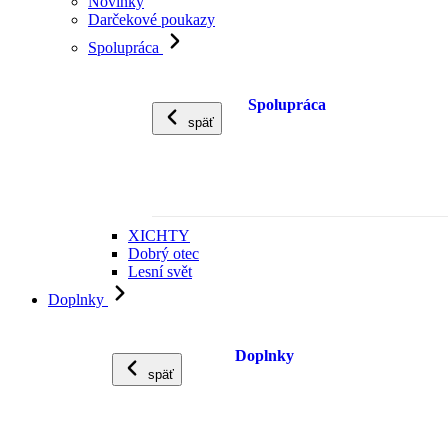
Novinky
Darčekové poukazy
Spolupráca
Spolupráca
späť
XICHTY
Dobrý otec
Lesní svět
Doplnky
Doplnky
späť