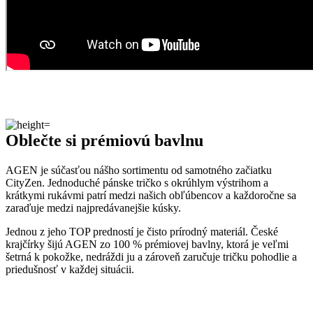
To, že naša technológia skutočne funguje, potvrdzujú výskumy z
laboratórií a viac než
150-tisíc spokojných zákazníkov
.
Medzi prvými naše oblečenie skúmala Technická univerzita v
Liberci, ktorá svojimi
výsledkami pozitívne tvrdenie o technológii
podčiarkla. Následne výskumné
centrum CEITEC analyzovalo
odparovanie vlhkosti
a potvrdilo, že oblečenie je
skvelo
priedušné
.
Tiež sme si dali zmerať, či oblečenie CityZen chráni pokožku pred
slnečným žiarením. V teste sme prešli a dokonca
získali UPF 50+
.
O našom príbehu, technológii a oblečení informujú aj médiá. Výber
zmienok sme pre vás zhromaždili v článku „
Napísali o nás
“.
Pridané hodnoty oblečenia
Všetko oblečenie CityZen
šijeme v Českej republike a na
Slovensku
.