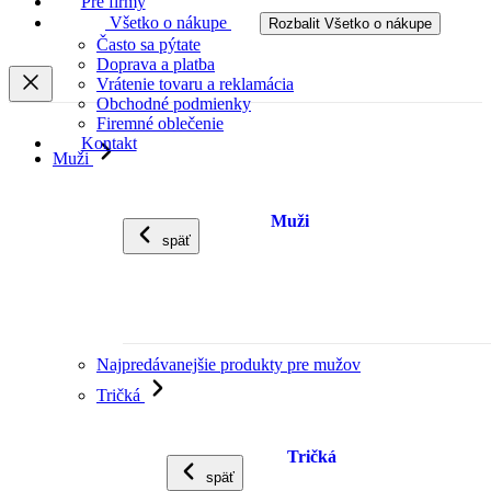
Pre firmy
Všetko o nákupe
Rozbalit Všetko o nákupe
Často sa pýtate
Doprava a platba
Vrátenie tovaru a reklamácia
Obchodné podmienky
Firemné oblečenie
Kontakt
Muži
Muži
späť
Najpredávanejšie produkty pre mužov
Tričká
Tričká
späť