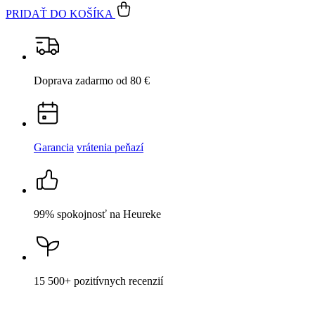
Parametre
Hodnotenie
Detail produktu
AGEN
Pánské tričko čierné s potlačou Dopijem a
idem
Cena
44,99 €
DO KOŠÍKA
Nevidieť pot a odolá špine
Unikátne a chytré vlastnosti, vďaka ktorým je naše oblečenie
jedinečné na trhu, zaisťuje technológia CityZen®.
Vonkajšia strana
odolá tekutinám a špine
, všetko z nej ihneď