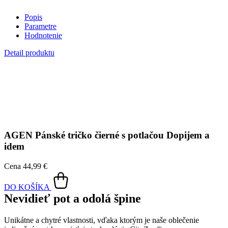
strasiete alebo jemne zotriete.
Vnútorná strana absorbuje vlhkosť a rozvádza ju do väčšej plochy
než bežná textília, aby látka nechladila a pot sa rýchlejšie odparil.
Kombinácia týchto vlastností zaručuje, že vám v oblečení bude celý
deň príjemne, pretože dokáže znížiť zápach a
mokré škvrny od
potu zvonku nevidieť
.