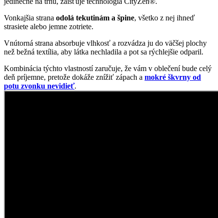
Oblečte si prémiovú bavlnu
AGEN je súčasťou nášho sortimentu od samotného začiatku
CityZen. Jednoduché pánske tričko s okrúhlym výstrihom a
krátkymi rukávmi patrí medzi našich obľúbencov a každoročne sa
zaraďuje medzi najpredávanejšie kúsky.
Jednou z jeho TOP predností je čisto prírodný materiál. České
krajčírky šijú AGEN zo 100 % prémiovej bavlny, ktorá je veľmi
šetrná k pokožke, nedráždi ju a zároveň zaručuje tričku pohodlie a
priedušnosť v každej situácii.
Naozaj to funguje