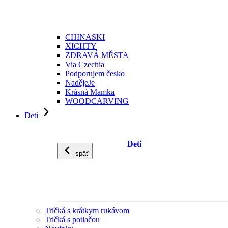
CHINASKI
XICHTY
ZDRAVÁ MĚSTA
Via Czechia
Podporujem česko
NadějeJe
Krásná Mamka
WOODCARVING
Deti
Deti
späť
Tričká s krátkym rukávom
Tričká s potlačou