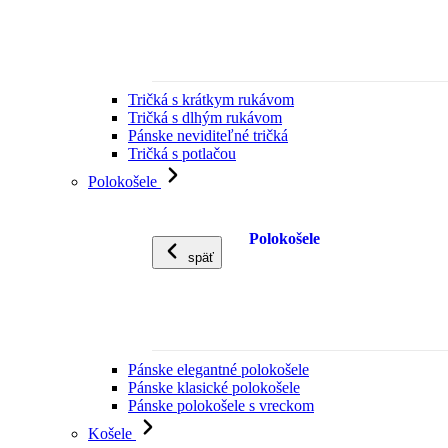
Tričká s krátkym rukávom
Tričká s dlhým rukávom
Pánske neviditeľné tričká
Tričká s potlačou
Polokošele
Polokošele
späť
Pánske elegantné polokošele
Pánske klasické polokošele
Pánske polokošele s vreckom
Košele