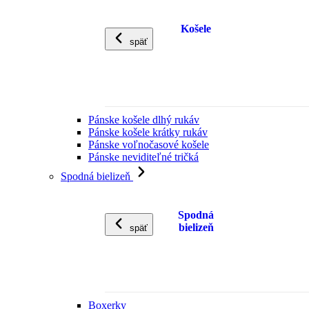
Košele
späť
Pánske košele dlhý rukáv
Pánske košele krátky rukáv
Pánske voľnočasové košele
Pánske neviditeľné tričká
Spodná bielizeň
Spodná
bielizeň
späť
Boxerky