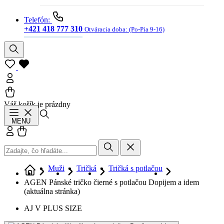
Telefón:
+421 418 777 310
Otváracia doba:
(Po-Pia 9-16)
Váš košík je prázdny
Hľadať
MENU
Prihlásiť sa
Košík
Muži
Tričká
Tričká s potlačou
AGEN Pánské tričko čierné s potlačou Dopijem a idem
(aktuálna stránka)
AJ V PLUS SIZE