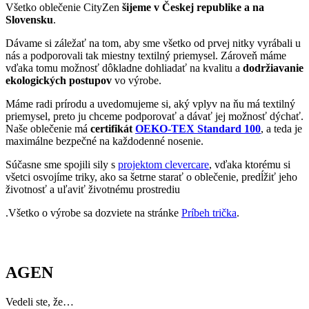
Zaujímavosti
• Mesto založili Rimania pod názvom Aginum a má bohatú antickú
aj stredovekú históriu.
• Sú tu rozsiahle slivkové sady, v súčasnosti tamojšia továreň
vyprodukuje 35 000 ton sušených sliviek.
• Mesto je známe svojím ragbyovým klubom SU Agen, ktorý patrí
medzi historicky významné kluby vo Francúzsku.
Ak mesto navštívi tričko CityZen, pošlite nám fotku na:
kolemsveta@cityzenwear.cz