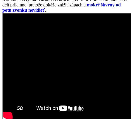
Oblečte si prémiovú bavlnu
AGEN je súčasťou nášho sortimentu od samotného začiatku
CityZen. Jednoduché pánske tričko s okrúhlym výstrihom a
krátkymi rukávmi patrí medzi našich obľúbencov a každoročne sa