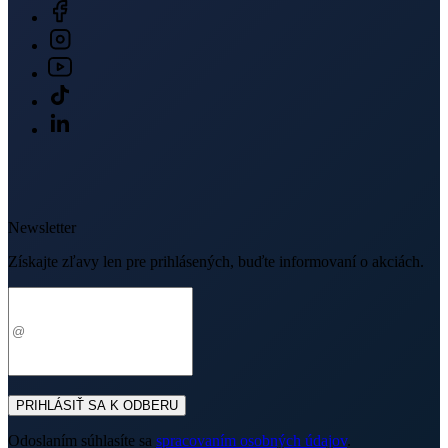
Newsletter
Získajte zľavy len pre prihlásených, buďte informovaní o akciách.
Váš e-mail
PRIHLÁSIŤ SA K ODBERU
Odoslaním súhlasíte sa
spracovaním osobných údajov
.
O nákupe