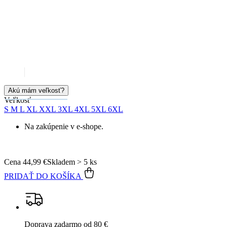
Akú mám veľkosť?
Veľkosť
S
M
L
XL
XXL
3XL
4XL
5XL
6XL
Na zakúpenie v e-shope.
Cena
44,99 €
Skladem > 5 ks
PRIDAŤ DO KOŠÍKA
Doprava zadarmo
od 80 €
Garancia
vrátenia peňazí