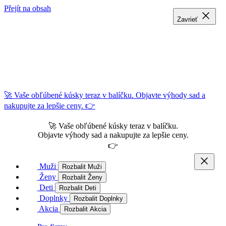
Přejít na obsah
Zavrieť
Zavrieť
Zavrieť
🚀 Vaše obľúbené kúsky teraz v balíčku. Objavte výhody sad a
nakupujte za lepšie ceny. 👉
🚀 Vaše obľúbené kúsky teraz v balíčku.
Objavte výhody sad a nakupujte za lepšie ceny.
👉
Muži
Rozbalit Muži
Ženy
Rozbalit Ženy
Deti
Rozbalit Deti
Doplnky
Rozbalit Doplnky
Akcia
Rozbalit Akcia