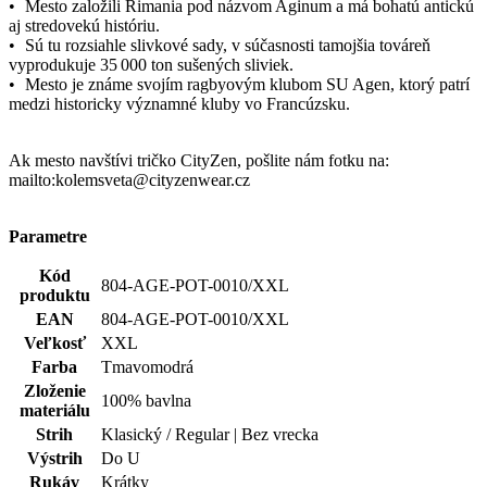
mailto:kolemsveta@cityzenwear.cz
Parametre
Kód
804-AGE-POT-0010/XXL
produktu
EAN
804-AGE-POT-0010/XXL
Veľkosť
XXL
Farba
Tmavomodrá
Zloženie
100% bavlna
materiálu
Strih
Klasický / Regular | Bez vrecka
Výstrih
Do U
Rukáv
Krátky
Oblasť
Príroda a ekológia
Nie je vidieť pot | Odolá špine | Znižuje zápach | Silne
Kľúčové
saje | Rýchlo schne | 100% Prémiová bavlna | Český
vlastnosti
výrobok
Spolupráca
CityZen originál
Typ
Tričká
oblečenia