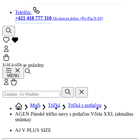
Telefón:
+421 418 777 310
Otváracia doba:
(Po-Pia 9-16)
Váš košík je prázdny
Hľadať
MENU
Prihlásiť sa
Košík
Muži
Tričká
Tričká s potlačou
AGEN Pánské tričko navy s potlačou Včela XXL
(aktuálna
stránka)
AJ V PLUS SIZE