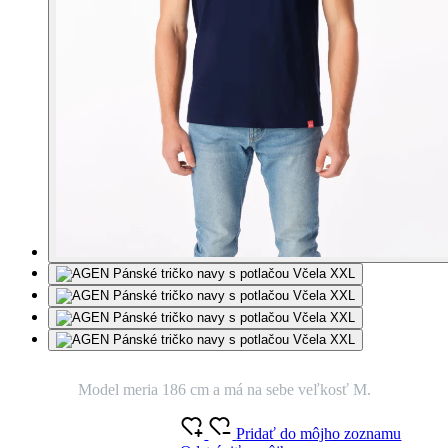
Model meria 186 cm a má na sebe veľkosť M.
Pridať do môjho zoznamu