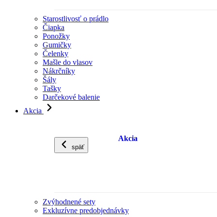
Starostlivosť o prádlo
Čiapka
Ponožky
Gumičky
Čelenky
Mašle do vlasov
Nákrčníky
Šály
Tašky
Darčekové balenie
Akcia
Akcia
späť
Zvýhodnené sety
Exkluzívne predobjednávky