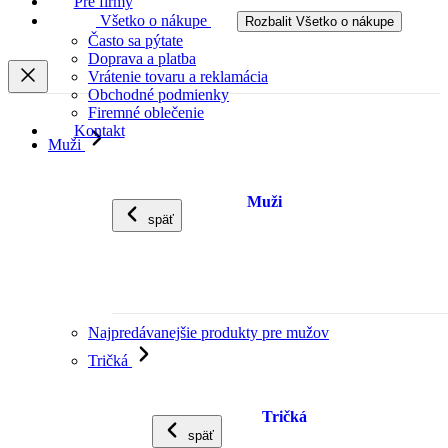
Pre firmy
Všetko o nákupe
Rozbalit Všetko o nákupe
Často sa pýtate
Doprava a platba
Vrátenie tovaru a reklamácia
Obchodné podmienky
Firemné oblečenie
Kontakt
Muži
Muži
späť
Najpredávanejšie produkty pre mužov
Tričká
Tričká
späť