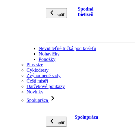
Spodná
bielizeň
späť
Neviditeľné tričká pod košeľu
Nohavičky
Ponožky
Plus size
Cyklodresy
Zvýhodnené sady
Čeští mistři
Darčekové poukazy
Novinky
Spolupráca
Spolupráca
späť