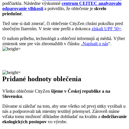
zmienok sme pre vás zhromaždili v článku „
Napísali o nás
“.
Pridané hodnoty oblečenia
Všetko oblečenie CityZen
šijeme v Českej republike a na
Slovensku
.
Dávame si záležať na tom, aby sme všetko od prvej nitky vyrábali u
nás a podporovali tak miestny textilný priemysel. Zároveň máme
vďaka tomu možnosť dôkladne dohliadať na kvalitu a
dodržiavanie
ekologických postupov
vo výrobe.
Máme radi prírodu a uvedomujeme si, aký vplyv na ňu má textilný
priemysel, preto ju chceme podporovať a dávať jej možnosť dýchať.
Naše oblečenie má
certifikát
OEKO-TEX Standard 100
, a teda je
maximálne bezpečné na každodenné nosenie.
Súčasne sme spojili sily s
projektom clevercare
, vďaka ktorému si
všetci osvojíme triky, ako sa šetrne starať o oblečenie, predĺžiť jeho
životnosť a uľaviť životnému prostrediu