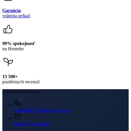
na Heureke
15 500+
pozitívnych recenzií
Zákaznícka podpora
+421 418 777 310
(Po-Pia 9-16)
dotazy@cityzen.sk