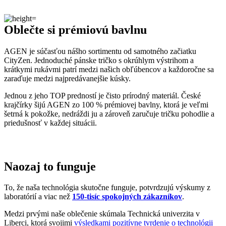
zaraďuje medzi najpredávanejšie kúsky.
Jednou z jeho TOP predností je čisto prírodný materiál. České
krajčírky šijú AGEN zo 100 % prémiovej bavlny, ktorá je veľmi
šetrná k pokožke, nedráždi ju a zároveň zaručuje tričku pohodlie a
priedušnosť v každej situácii.
Naozaj to funguje
To, že naša technológia skutočne funguje, potvrdzujú výskumy z
laboratórií a viac než
150-tisíc spokojných zákazníkov
.
Medzi prvými naše oblečenie skúmala Technická univerzita v
Liberci, ktorá svojimi
výsledkami pozitívne tvrdenie o technológii
podčiarkla. Následne výskumné
centrum CEITEC analyzovalo
odparovanie vlhkosti
a potvrdilo, že oblečenie je
skvelo
priedušné
.
Tiež sme si dali zmerať, či oblečenie CityZen chráni pokožku pred
slnečným žiarením. V teste sme prešli a dokonca
získali UPF 50+
.
O našom príbehu, technológii a oblečení informujú aj médiá. Výber