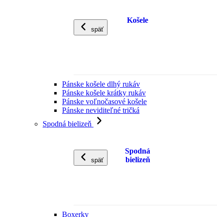
Košele
späť
Pánske košele dlhý rukáv
Pánske košele krátky rukáv
Pánske voľnočasové košele
Pánske neviditeľné tričká
Spodná bielizeň
Spodná
bielizeň
späť
Boxerky