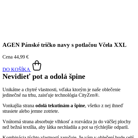
Cena
44,99 €
DO KOŠÍKA
Nevidieť pot a odolá špine
Unikátne a chytré vlastnosti, vďaka ktorým je naše oblečenie
jedinečné na trhu, zaisťuje technológia CityZen®.
Vonkajšia strana
odolá tekutinám a špine
, všetko z nej ihneď
strasiete alebo jemne zotriete.
Vnútorná strana absorbuje vlhkosť a rozvádza ju do väčšej plochy
než bežná textília, aby látka nechladila a pot sa rýchlejšie odparil.
Kombinácia týchto vlastností zaručuje, že vám v oblečení bude celý
deň príjemne, pretože dokáže znížiť zápach a
mokré škvrny od
potu zvonku nevidieť
.