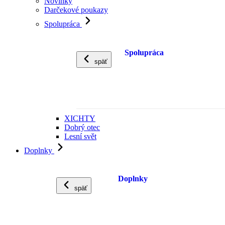
Novinky
Darčekové poukazy
Spolupráca
Spolupráca
späť
XICHTY
Dobrý otec
Lesní svět
Doplnky
Doplnky
späť