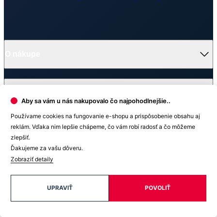
Výhody oblečenia CityZen
Partnerské predajne
O nás
Často sa pýtate
Doprava a platba
Darčekové poukazy
Kontakt
Vrátenie tovaru a reklamácia
Blog
Doprava
Obchodné podmienky
Firemné oblečenie
Ochrana súkromia
Pre B2B
Ako vyrábame chytré oblečenie
Ako vzniklo české chytré oblečenie CityZen
Platba
Aby sa vám u nás nakupovalo čo najpohodlnejšie..
Používame cookies na fungovanie e-shopu a prispôsobenie obsahu aj
reklám. Vďaka nim lepšie chápeme, čo vám robí radosť a čo môžeme
V médiách
zlepšiť.
Ďakujeme za vašu dôveru.
Zobraziť detaily
Ocenenie
UPRAVIŤ
POVOLIŤ
© 2026 CityZen
| vytvoril
emorfiq
Zavrieť