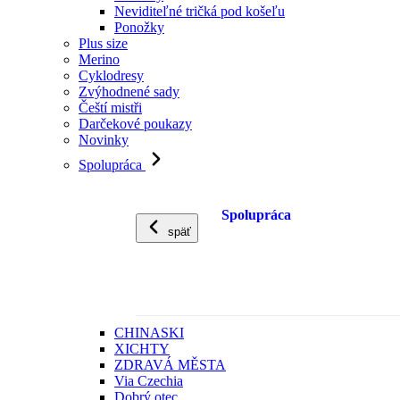
Neviditeľné tričká pod košeľu
Ponožky
Plus size
Merino
Cyklodresy
Zvýhodnené sady
Čeští mistři
Darčekové poukazy
Novinky
Spolupráca
Spolupráca
späť
CHINASKI
XICHTY
ZDRAVÁ MĚSTA
Via Czechia
Dobrý otec