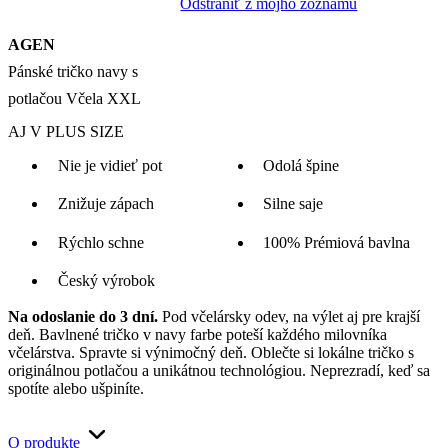
Odstrániť z môjho zoznamu
AGEN
Pánské tričko navy s
potlačou Včela XXL
AJ V PLUS SIZE
Nie je vidieť pot
Odolá špine
Znižuje zápach
Silne saje
Rýchlo schne
100% Prémiová bavlna
Český výrobok
Na odoslanie do 3 dní.
Pod včelársky odev, na výlet aj pre krajší
deň. Bavlnené tričko v navy farbe poteší každého milovníka
včelárstva. Spravte si výnimočný deň. Oblečte si lokálne tričko s
originálnou potlačou a unikátnou technológiou. Neprezradí, keď sa
spotíte alebo ušpiníte.
O produkte