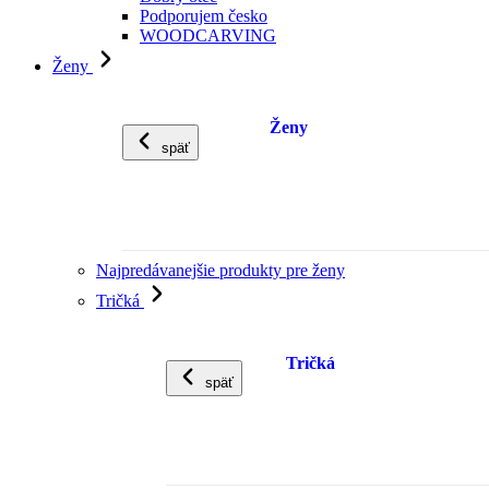
Podporujem česko
WOODCARVING
Ženy
Ženy
späť
Najpredávanejšie produkty pre ženy
Tričká
Tričká
späť