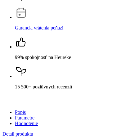
99% spokojnosť
na Heureke
15 500+
pozitívnych recenzií
Popis
Parametre
Hodnotenie
Detail produktu
AGEN
Pánské tričko navy s potlačou Včela XXL