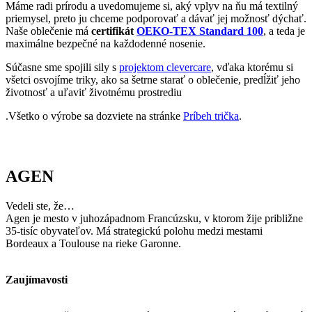
.Všetko o výrobe sa dozviete na stránke
Príbeh trička
.
AGEN
Vedeli ste, že…
Agen je mesto v juhozápadnom Francúzsku, v ktorom žije približne
35-tisíc obyvateľov. Má strategickú polohu medzi mestami
Bordeaux a Toulouse na rieke Garonne.
Zaujímavosti
• Mesto založili Rimania pod názvom Aginum a má bohatú antickú
aj stredovekú históriu.
• Sú tu rozsiahle slivkové sady, v súčasnosti tamojšia továreň
vyprodukuje 35 000 ton sušených sliviek.
• Mesto je známe svojím ragbyovým klubom SU Agen, ktorý patrí
medzi historicky významné kluby vo Francúzsku.
Ak mesto navštívi tričko CityZen, pošlite nám fotku na: