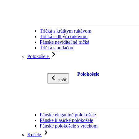
Tričká s krátkym rukávom
Tričká s dlhým rukávom
Pánske neviditeľné tričká
Tričká s potlačou
Polokošele
Polokošele
späť
Pánske elegantné polokošele
Pánske klasické polokošele
Pánske polokošele s vreckom
Košele