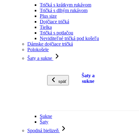
Tričká s krátkym rukávom
Tričká s dlhým rukávom
Plus size
Dojčiace tričká
Tielka
Tričká s potlačou
Neviditeľné tričká pod košeľu
Dámske dojčiace tričká
Polokošele
Šaty a sukne
Šaty a
sukne
späť
Sukne
Šaty
Spodná bielizeň