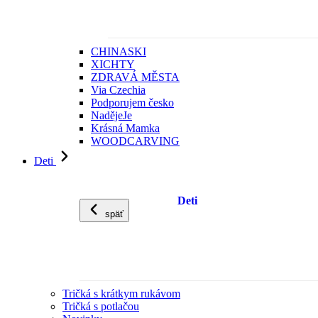
CHINASKI
XICHTY
ZDRAVÁ MĚSTA
Via Czechia
Podporujem česko
NadějeJe
Krásná Mamka
WOODCARVING
Deti
Deti
späť
Tričká s krátkym rukávom
Tričká s potlačou