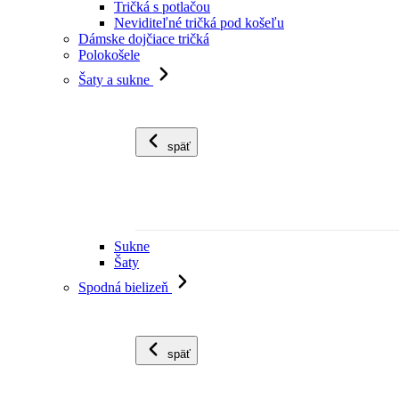
Tričká s potlačou
Neviditeľné tričká pod košeľu
Dámske dojčiace tričká
Polokošele
Šaty a sukne
späť
Sukne
Šaty
Spodná bielizeň
späť