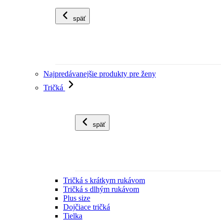
späť
Najpredávanejšie produkty pre ženy
Tričká
späť
Tričká s krátkym rukávom
Tričká s dlhým rukávom
Plus size
Dojčiace tričká
Tielka