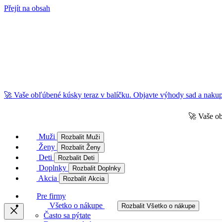
Přejít na obsah
🚀 Vaše obľúbené kúsky teraz v balíčku. Objavte výhody sad a nakupu
🚀 Vaše ob
Muži
Rozbalit Muži
Ženy
Rozbalit Ženy
Deti
Rozbalit Deti
Doplnky
Rozbalit Doplnky
Akcia
Rozbalit Akcia
Pre firmy
Všetko o nákupe
Rozbalit Všetko o nákupe
Často sa pýtate