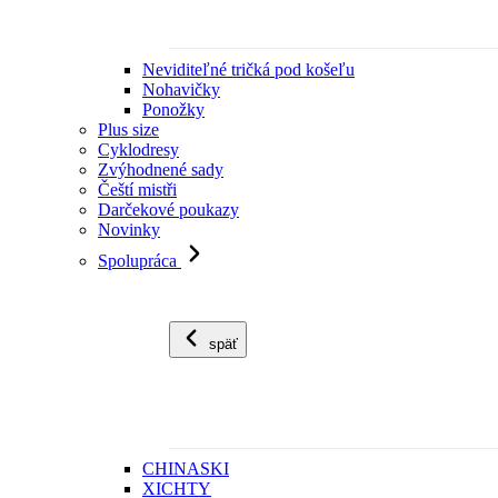
Neviditeľné tričká pod košeľu
Nohavičky
Ponožky
Plus size
Cyklodresy
Zvýhodnené sady
Čeští mistři
Darčekové poukazy
Novinky
Spolupráca
späť
CHINASKI
XICHTY