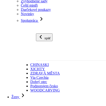
Zvýhodnené sady
Čeští mistři
Darčekové poukazy
Novinky
Spolupráca
späť
CHINASKI
XICHTY
ZDRAVÁ MĚSTA
Via Czechia
Dobrý otec
Podporujem česko
WOODCARVING
Ženy