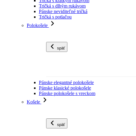
Tričká s krátkym rukávom
Tričká s dlhým rukávom
Pánske neviditeľné tričká
Tričká s potlačou
Polokošele
späť
Pánske elegantné polokošele
Pánske klasické polokošele
Pánske polokošele s vreckom
Košele
späť