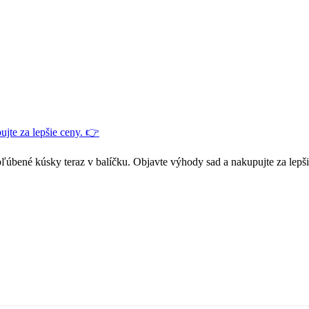
jte za lepšie ceny. 👉
ľúbené kúsky teraz v balíčku. Objavte výhody sad a nakupujte za lepš