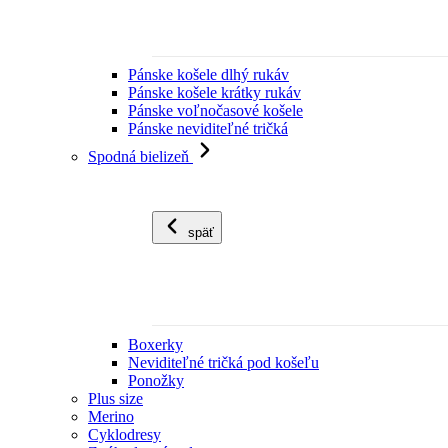
Pánske košele dlhý rukáv
Pánske košele krátky rukáv
Pánske voľnočasové košele
Pánske neviditeľné tričká
Spodná bielizeň
späť
Boxerky
Neviditeľné tričká pod košeľu
Ponožky
Plus size
Merino
Cyklodresy