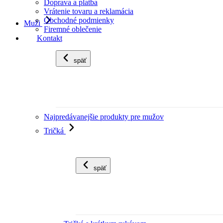
Doprava a platba
Vrátenie tovaru a reklamácia
Obchodné podmienky
Muži
Firemné oblečenie
Kontakt
späť
Najpredávanejšie produkty pre mužov
Tričká
späť