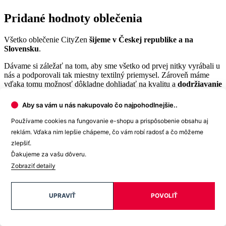
Pridané hodnoty oblečenia
Všetko oblečenie CityZen
šijeme v Českej republike a na
Slovensku
.
Dávame si záležať na tom, aby sme všetko od prvej nitky vyrábali u
nás a podporovali tak miestny textilný priemysel. Zároveň máme
vďaka tomu možnosť dôkladne dohliadať na kvalitu a
dodržiavanie
ekologických postupov
vo výrobe.
Aby sa vám u nás nakupovalo čo najpohodlnejšie..
Máme radi prírodu a uvedomujeme si, aký vplyv na ňu má textilný
priemysel, preto ju chceme podporovať a dávať jej možnosť dýchať.
Používame cookies na fungovanie e-shopu a prispôsobenie obsahu aj
Naše oblečenie má
certifikát
OEKO-TEX Standard 100
, a teda je
reklám. Vďaka nim lepšie chápeme, čo vám robí radosť a čo môžeme
maximálne bezpečné na každodenné nosenie.
zlepšiť.
Ďakujeme za vašu dôveru.
Súčasne sme spojili sily s
projektom clevercare
, vďaka ktorému si
všetci osvojíme triky, ako sa šetrne starať o oblečenie, predĺžiť jeho
Zobraziť detaily
životnosť a uľaviť životnému prostrediu
.Všetko o výrobe sa dozviete na stránke
Príbeh trička
.
UPRAVIŤ
POVOLIŤ
Parametre
Kód