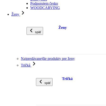
Podporujem česko
WOODCARVING
Ženy
Ženy
späť
Najpredávanejšie produkty pre ženy
Tričká
Tričká
späť