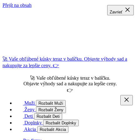
Přejít na obsah
Zavrieť
Zavrieť
Zavrieť
🚀 Vaše obľúbené kúsky teraz v balíčku. Objavte výhody sad a
nakupujte za lepšie ceny. 👉
🚀 Vaše obľúbené kúsky teraz v balíčku.
Objavte výhody sad a nakupujte za lepšie ceny.
👉
Muži
Rozbalit Muži
Ženy
Rozbalit Ženy
Deti
Rozbalit Deti
Doplnky
Rozbalit Doplnky
Akcia
Rozbalit Akcia