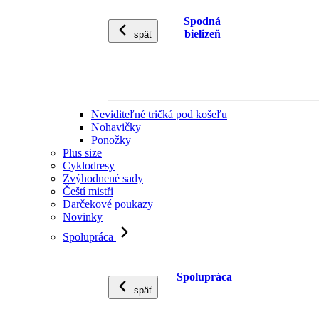
Spodná
bielizeň
späť
Neviditeľné tričká pod košeľu
Nohavičky
Ponožky
Plus size
Cyklodresy
Zvýhodnené sady
Čeští mistři
Darčekové poukazy
Novinky
Spolupráca
Spolupráca
späť