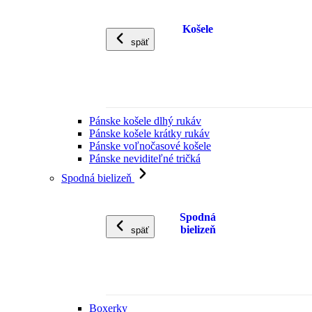
Košele
späť
Pánske košele dlhý rukáv
Pánske košele krátky rukáv
Pánske voľnočasové košele
Pánske neviditeľné tričká
Spodná bielizeň
Spodná
bielizeň
späť
Boxerky