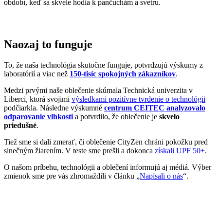
období, keď sa skvele hodia k pančuchám a svetru.
Naozaj to funguje
To, že naša technológia skutočne funguje, potvrdzujú výskumy z
laboratórií a viac než
150-tisíc spokojných zákazníkov
.
Medzi prvými naše oblečenie skúmala Technická univerzita v
Liberci, ktorá svojimi
výsledkami pozitívne tvrdenie o technológii
podčiarkla. Následne výskumné
centrum CEITEC analyzovalo
odparovanie vlhkosti
a potvrdilo, že oblečenie je
skvelo
priedušné
.
Tiež sme si dali zmerať, či oblečenie CityZen chráni pokožku pred
slnečným žiarením. V teste sme prešli a dokonca
získali UPF 50+
.
O našom príbehu, technológii a oblečení informujú aj médiá. Výber
zmienok sme pre vás zhromaždili v článku „
Napísali o nás
“.