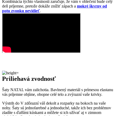
Kombinácia týchto vlastností zaručuje, že vám v oblečení bude celý
deň príjemne, pretože dokáže znížiť zápach a
mokré škvrny od
potu zvonku nevidieť
.
Priliehavá zvodnosť
Šaty NATAL vám zalichotia. Bavlnený materiál s prímesou elastanu
vás príjemne objíme, obopne celé telo a zvýrazní vaše krivky.
Výstrih do V zdôrazní váš dekolt a rozparky na bokoch na vaše
nohy. Šaty sú jednofarebné a jednoduché, takže ich bez problémov
zladíte s ďalšími kúskami a môžete si ich užívať aj v zimnom