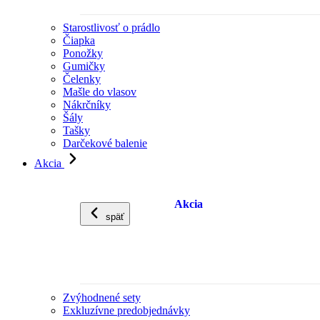
Starostlivosť o prádlo
Čiapka
Ponožky
Gumičky
Čelenky
Mašle do vlasov
Nákrčníky
Šály
Tašky
Darčekové balenie
Akcia
Akcia
späť
Zvýhodnené sety
Exkluzívne predobjednávky