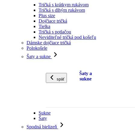
Tričká s krátkym rukávom
Tričká s dlhým rukávom
Plus size
Dojčiace tričká
Tielka
Tričká s potlačou
Neviditeľné tričká pod košeľu
Dámske dojčiace tričká
Polokošele
Šaty a sukne
Šaty a
sukne
späť
Sukne
Šaty
Spodná bielizeň