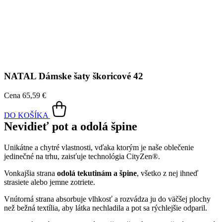
NATAL
Dámske šaty škoricové 42
Cena
65,59 €
DO KOŠÍKA
Nevidieť pot a odolá špine
Unikátne a chytré vlastnosti, vďaka ktorým je naše oblečenie
jedinečné na trhu, zaisťuje technológia CityZen®.
Vonkajšia strana
odolá tekutinám a špine
, všetko z nej ihneď
strasiete alebo jemne zotriete.
Vnútorná strana absorbuje vlhkosť a rozvádza ju do väčšej plochy
než bežná textília, aby látka nechladila a pot sa rýchlejšie odparil.