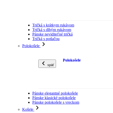
Tričká s krátkym rukávom
Tričká s dlhým rukávom
Pánske neviditeľné tričká
Tričká s potlačou
Polokošele
Polokošele
späť
Pánske elegantné polokošele
Pánske klasické polokošele
Pánske polokošele s vreckom
Košele