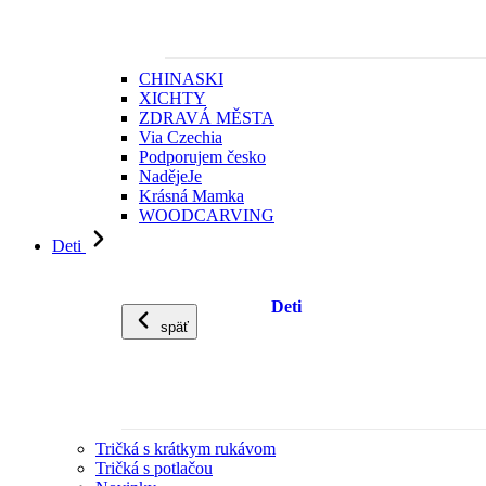
CHINASKI
XICHTY
ZDRAVÁ MĚSTA
Via Czechia
Podporujem česko
NadějeJe
Krásná Mamka
WOODCARVING
Deti
Deti
späť
Tričká s krátkym rukávom
Tričká s potlačou