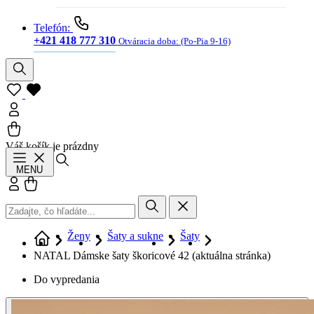
Telefón:
+421 418 777 310
Otváracia doba:
(Po-Pia 9-16)
Váš košík je prázdny
Hľadať
MENU
Prihlásiť sa
Košík
Ženy
Šaty a sukne
Šaty
NATAL Dámske šaty škoricové 42
(aktuálna stránka)
Do vypredania