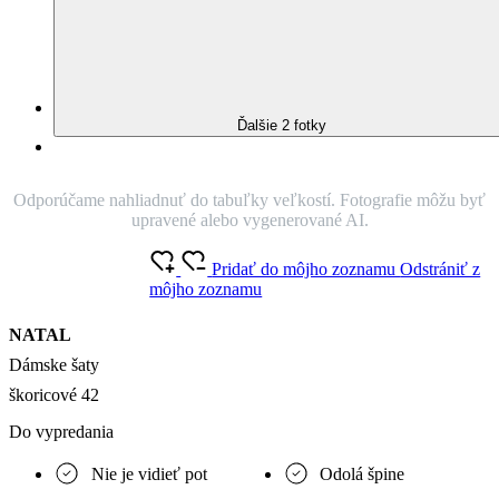
Ďalšie 2 fotky
Odporúčame nahliadnuť do tabuľky veľkostí. Fotografie môžu byť
upravené alebo vygenerované AI.
Pridať do môjho zoznamu
Odstrániť z
môjho zoznamu
NATAL
Dámske šaty
škoricové 42
Do vypredania
Nie je vidieť pot
Odolá špine