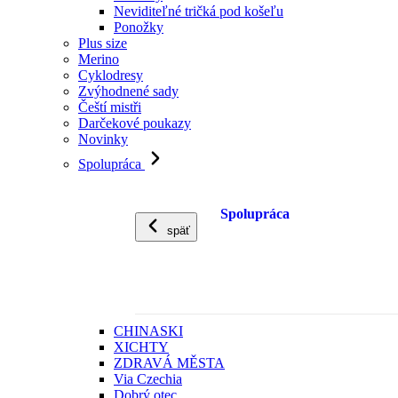
Neviditeľné tričká pod košeľu
Ponožky
Plus size
Merino
Cyklodresy
Zvýhodnené sady
Čeští mistři
Darčekové poukazy
Novinky
Spolupráca
Spolupráca
späť
CHINASKI
XICHTY
ZDRAVÁ MĚSTA
Via Czechia
Dobrý otec