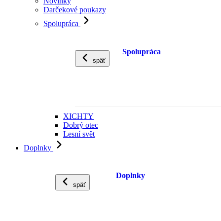
Novinky
Darčekové poukazy
Spolupráca
Spolupráca
späť
XICHTY
Dobrý otec
Lesní svět
Doplnky
Doplnky
späť