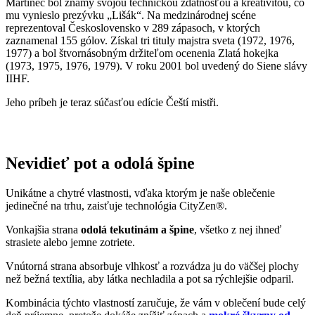
Nevidieť pot a odolá špine
Unikátne a chytré vlastnosti, vďaka ktorým je naše oblečenie
jedinečné na trhu, zaisťuje technológia CityZen®.
Vonkajšia strana
odolá tekutinám a špine
, všetko z nej ihneď
strasiete alebo jemne zotriete.
Vnútorná strana absorbuje vlhkosť a rozvádza ju do väčšej plochy
než bežná textília, aby látka nechladila a pot sa rýchlejšie odparil.
Kombinácia týchto vlastností zaručuje, že vám v oblečení bude celý
deň príjemne, pretože dokáže znížiť zápach a
mokré škvrny od
potu zvonku nevidieť
.