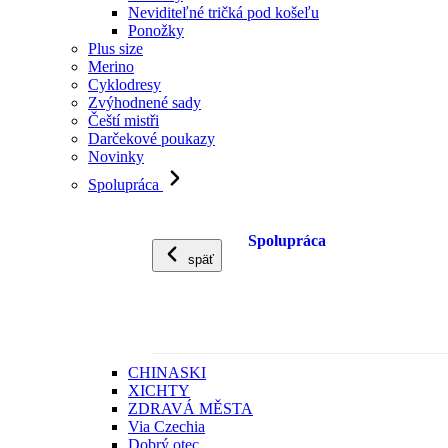
Neviditeľné tričká pod košeľu
Ponožky
Plus size
Merino
Cyklodresy
Zvýhodnené sady
Čeští mistři
Darčekové poukazy
Novinky
Spolupráca
Spolupráca
späť
CHINASKI
XICHTY
ZDRAVÁ MĚSTA
Via Czechia
Dobrý otec