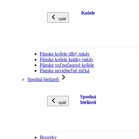
Košele
späť
Pánske košele dlhý rukáv
Pánske košele krátky rukáv
Pánske voľnočasové košele
Pánske neviditeľné tričká
Spodná bielizeň
Spodná
bielizeň
späť
Boxerky