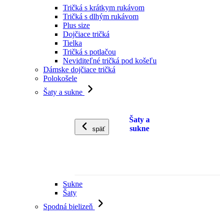
Tričká s krátkym rukávom
Tričká s dlhým rukávom
Plus size
Dojčiace tričká
Tielka
Tričká s potlačou
Neviditeľné tričká pod košeľu
Dámske dojčiace tričká
Polokošele
Šaty a sukne
Šaty a
sukne
späť
Sukne
Šaty
Spodná bielizeň