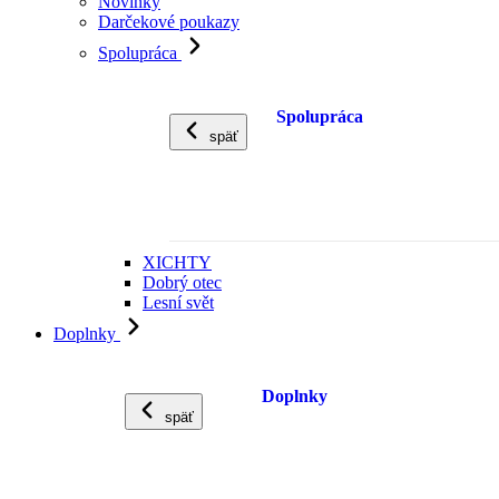
Novinky
Darčekové poukazy
Spolupráca
Spolupráca
späť
XICHTY
Dobrý otec
Lesní svět
Doplnky
Doplnky
späť