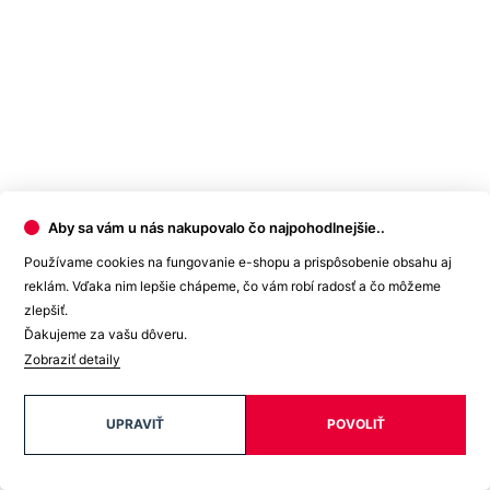
Aby sa vám u nás nakupovalo čo najpohodlnejšie..
Používame cookies na fungovanie e-shopu a prispôsobenie obsahu aj
reklám. Vďaka nim lepšie chápeme, čo vám robí radosť a čo môžeme
zlepšiť.
Ďakujeme za vašu dôveru.
Zobraziť detaily
Ako vybrať správnu veľkosť?
UPRAVIŤ
POVOLIŤ
Vezmite svoje obľúbené tričko, ktoré vám dobre sedí, zmerajte ho a
z tabuľky vyberte najbližšiu veľkosť.
Najdôležitejší je rozmer B
.