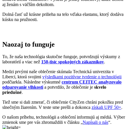
Naozaj to funguje
To, že naša technológia skutočne funguje, potvrdzujú výskumy z
laboratórií a viac než
150-tisíc spokojných zákazníkov
.
Medzi prvými naše oblečenie skúmala Technická univerzita v
Liberci, ktorá svojimi
výsledkami pozitívne tvrdenie o technológii
podčiarkla. Následne výskumné
centrum CEITEC analyzovalo
odparovanie vlhkosti
a potvrdilo, že oblečenie je
skvelo
priedušné
.
Tiež sme si dali zmerať, či oblečenie CityZen chráni pokožku pred
slnečným žiarením. V teste sme prešli a dokonca
získali UPF 50+
.
O našom príbehu, technológii a oblečení informujú aj médiá. Výber
zmienok sme pre vás zhromaždili v článku „
Napísali o nás
“.
Pridané hodnoty oblečenia
Všetko oblečenie CityZen
šijeme v Českej republike a na