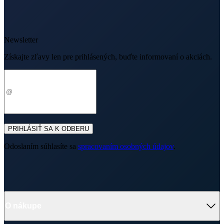
PRIHLÁSIŤ SA K ODBERU
Odoslaním súhlasíte sa
spracovaním osobných údajov
.
O nákupe
O nás
Doprava