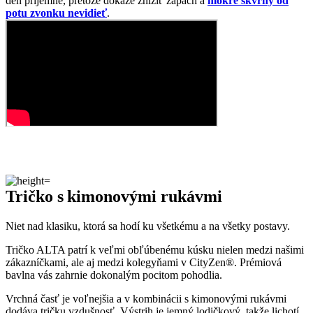
Tričko s kimonovými rukávmi
Niet nad klasiku, ktorá sa hodí ku všetkému a na všetky postavy.
Tričko ALTA patrí k veľmi obľúbenému kúsku nielen medzi našimi
zákazníčkami, ale aj medzi kolegyňami v CityZen®. Prémiová
bavlna vás zahrnie dokonalým pocitom pohodlia.
Vrchná časť je voľnejšia a v kombinácii s kimonovými rukávmi
dodáva tričku vzdušnosť. Výstrih je jemný lodičkový, takže lichotí
aj ženám s väčším dekoltom.
Dolná časť už krásne prilieha na telo vďaka elastanu, ktorý dodáva
kúsku na pružnosti.