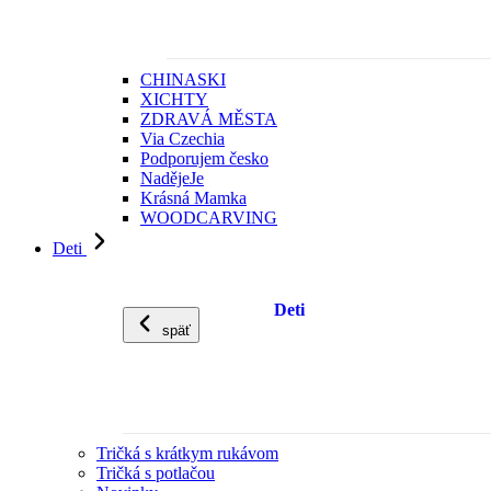
CHINASKI
XICHTY
ZDRAVÁ MĚSTA
Via Czechia
Podporujem česko
NadějeJe
Krásná Mamka
WOODCARVING
Deti
Deti
späť
Tričká s krátkym rukávom
Tričká s potlačou