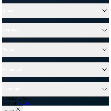
Platba
V médiách
Ocenenie
© 2026 CityZen
| vytvoril
emorfiq
Zavrieť
Tabuľka veľkostí
ALTA Dámske tričko
Veľkosť
(A)
(B)
36
64 cm
42 cm