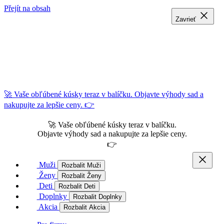
Přejít na obsah
Zavrieť
Zavrieť
Zavrieť
🚀 Vaše obľúbené kúsky teraz v balíčku. Objavte výhody sad a
nakupujte za lepšie ceny. 👉
🚀 Vaše obľúbené kúsky teraz v balíčku.
Objavte výhody sad a nakupujte za lepšie ceny.
👉
Muži
Rozbalit Muži
Ženy
Rozbalit Ženy
Deti
Rozbalit Deti
Doplnky
Rozbalit Doplnky
Akcia
Rozbalit Akcia