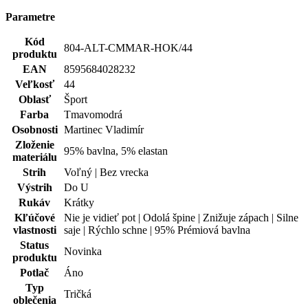
Farba
Tmavomodrá
Osobnosti
Martinec Vladimír
Zloženie
95% bavlna, 5% elastan
materiálu
Strih
Voľný | Bez vrecka
Výstrih
Do U
Rukáv
Krátky
Kľúčové
Nie je vidieť pot | Odolá špine | Znižuje zápach | Silne
vlastnosti
saje | Rýchlo schne | 95% Prémiová bavlna
Status
Novinka
produktu
Potlač
Áno
Typ
Tričká
oblečenia
Pohlavie
Žena
Spolupráca
Čeští mistři
Hodnotenie produktu
Tento produkt zatím nikdo nehodnotil.
PRIDAŤ HODNOTENIE