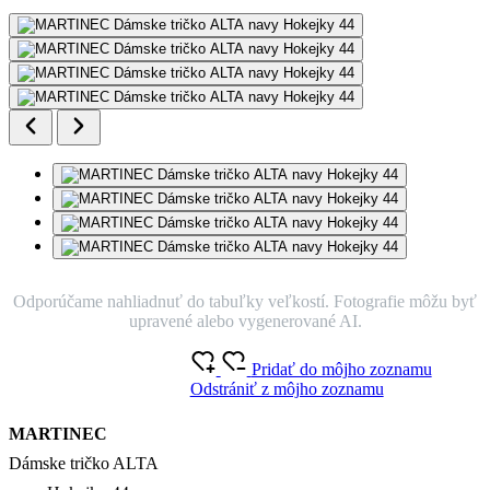
Odporúčame nahliadnuť do tabuľky veľkostí. Fotografie môžu byť
upravené alebo vygenerované AI.
Pridať do môjho zoznamu
Odstrániť z môjho zoznamu
MARTINEC
Dámske tričko ALTA