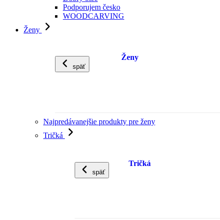
Podporujem česko
WOODCARVING
Ženy
Ženy
späť
Najpredávanejšie produkty pre ženy
Tričká
Tričká
späť