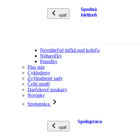
Spodná
bielizeň
späť
Neviditeľné tričká pod košeľu
Nohavičky
Ponožky
Plus size
Cyklodresy
Zvýhodnené sady
Čeští mistři
Darčekové poukazy
Novinky
Spolupráca
Spolupráca
späť