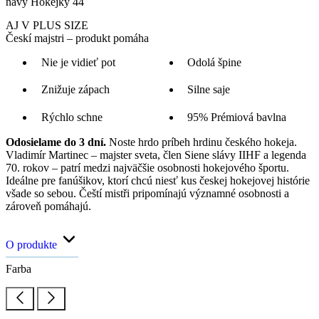
navy Hokejky 44
AJ V PLUS SIZE
Českí majstri – produkt pomáha
Nie je vidieť pot
Odolá špine
Znižuje zápach
Silne saje
Rýchlo schne
95% Prémiová bavlna
Odosielame do 3 dní.
Noste hrdo príbeh hrdinu českého hokeja.
Vladimír Martinec – majster sveta, člen Siene slávy IIHF a legenda
70. rokov – patrí medzi najväčšie osobnosti hokejového športu.
Ideálne pre fanúšikov, ktorí chcú niesť kus českej hokejovej histórie
všade so sebou. Čeští mistři pripomínajú významné osobnosti a
zároveň pomáhajú.
O produkte
Farba