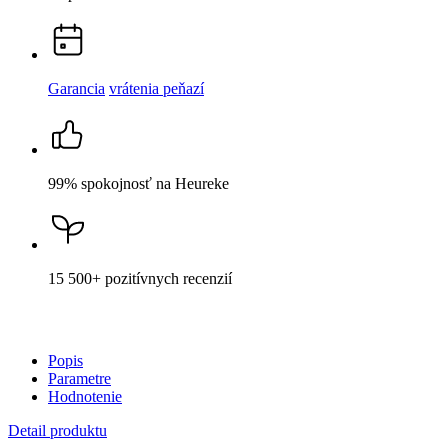
99% spokojnosť
na Heureke
15 500+
pozitívnych recenzií
Popis
Parametre
Hodnotenie
Detail produktu
MARTINEC
Dámske tričko ALTA navy Hokejky 44