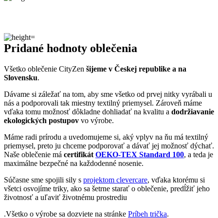
Slovensku
.
Dávame si záležať na tom, aby sme všetko od prvej nitky vyrábali u
nás a podporovali tak miestny textilný priemysel. Zároveň máme
vďaka tomu možnosť dôkladne dohliadať na kvalitu a
dodržiavanie
ekologických postupov
vo výrobe.
Máme radi prírodu a uvedomujeme si, aký vplyv na ňu má textilný
priemysel, preto ju chceme podporovať a dávať jej možnosť dýchať.
Naše oblečenie má
certifikát
OEKO-TEX Standard 100
, a teda je
maximálne bezpečné na každodenné nosenie.
Súčasne sme spojili sily s
projektom clevercare
, vďaka ktorému si
všetci osvojíme triky, ako sa šetrne starať o oblečenie, predĺžiť jeho
životnosť a uľaviť životnému prostrediu
.Všetko o výrobe sa dozviete na stránke
Príbeh trička
.
Parametre
Kód
804-ALT-CMMAR-HOK/44
produktu
EAN
8595684028232
Veľkosť
44
Oblasť
Šport