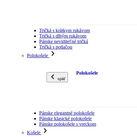
Tričká s krátkym rukávom
Tričká s dlhým rukávom
Pánske neviditeľné tričká
Tričká s potlačou
Polokošele
Polokošele
späť
Pánske elegantné polokošele
Pánske klasické polokošele
Pánske polokošele s vreckom
Košele