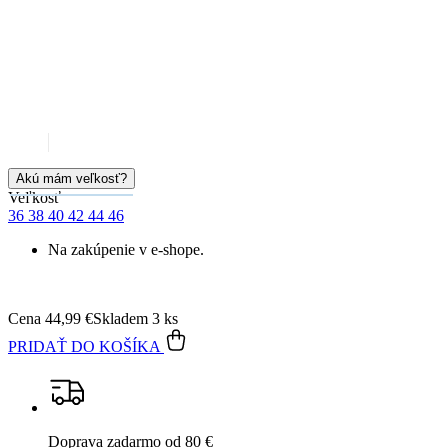
Akú mám veľkosť?
Veľkosť
36
38
40
42
44
46
Na zakúpenie v e-shope.
Cena
44,99 €
Skladem 3 ks
PRIDAŤ DO KOŠÍKA
Doprava zadarmo
od 80 €
Garancia
vrátenia peňazí