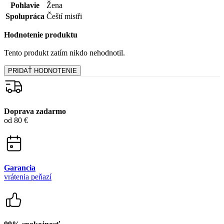
Doprava zadarmo
od 80 €
Garancia
vrátenia peňazí
99% spokojnosť
na Heureke
15 500+
pozitívnych recenzií