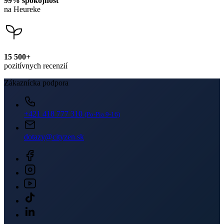
Zákaznícka podpora
+421 418 777 310
(Po-Pia 9-16)
dotazy@cityzen.sk
Newsletter
Získajte zľavy len pre prihlásených, buďte informovaní o akciách.
Váš e-mail