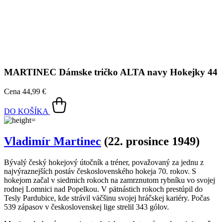
Cena
44,99 €
DO KOŠÍKA
Vladimír Martinec
(22. prosince 1949)
Bývalý český hokejový útočník a tréner, považovaný za jednu z
najvýraznejších postáv československého hokeja 70. rokov. S
hokejom začal v siedmich rokoch na zamrznutom rybníku vo svojej
rodnej Lomnici nad Popelkou. V pätnástich rokoch prestúpil do
Tesly Pardubice, kde strávil väčšinu svojej hráčskej kariéry. Počas
539 zápasov v československej lige strelil 343 gólov.
Martinec bol známy svojou technickou zdatnosťou a kreativitou, čo
mu vynieslo prezývku „Lišák“. Na medzinárodnej scéne
reprezentoval Československo v 289 zápasoch, v ktorých
zaznamenal 155 gólov. Získal tri tituly majstra sveta (1972, 1976,
1977) a bol štvornásobným držiteľom ocenenia Zlatá hokejka
(1973, 1975, 1976, 1979). V roku 2001 bol uvedený do Siene slávy
IIHF.
Jeho príbeh je teraz súčasťou edície Čeští mistři.