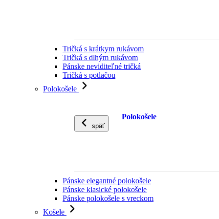
Tričká s krátkym rukávom
Tričká s dlhým rukávom
Pánske neviditeľné tričká
Tričká s potlačou
Polokošele
Polokošele
späť
Pánske elegantné polokošele
Pánske klasické polokošele
Pánske polokošele s vreckom
Košele