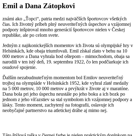
Emil a Dana Zátopkovi
známi ako „Ťopci“, patria medzi najväčších športovcov všetkých
čias. Ich životný príbeh plný neuveriteľných úspechov a vzájomnej
podpory inšpiroval mnoho generácií športovcov nielen v Českej
republike, ale po celom svete.
Jedným z najikonickejších momentov ich života sú olympijské hry v
Helsinkách, kde obaja triumfovali. Emil získal zlato v behu na 10
000 metrov a Dana vyhrala hod oštepom – mimochodom, obaja sa
narodili v ten istý deň, 19. septembra 1922, čo len podčiarkuje ich
osudové spojenie.
Ďalším nezabudnuteľným momentom bol Emilov neuveriteľný
trojboj na olympiáde v Helsinkách 1952, kde vyhral zlaté medaily
na 5 000 metrov, 10 000 metrov a prvýkrát v živote aj v maratóne.
Dana bola pri jeho úspechu neustále po jeho boku a ich bozk po
jednom z jeho víťazstiev sa stal symbolom ich vzájomnej podpory a
lásky. Tento moment, zachytený na fotografii, oslavuje ich
neobyčajné partnerstvo na atletickej dráhe aj mimo nej.
Táto štýlová taška v čiernej farbe je nielen praktickým doplnkom na