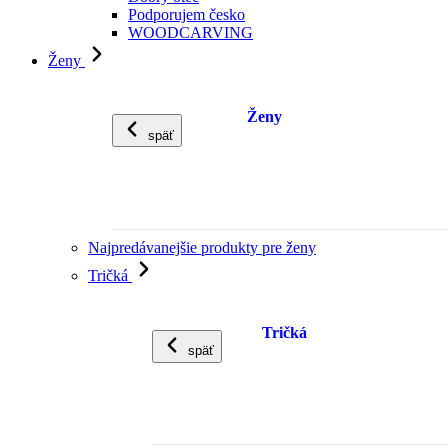
Podporujem česko
WOODCARVING
Ženy
Ženy
späť
Najpredávanejšie produkty pre ženy
Tričká
Tričká
späť