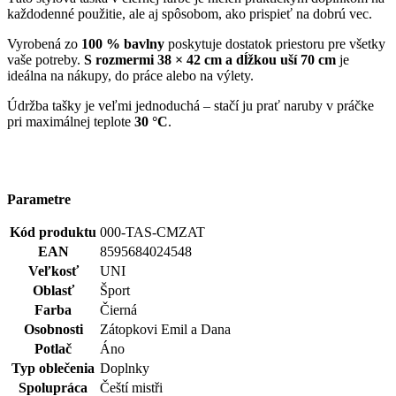
každodenné použitie, ale aj spôsobom, ako prispieť na dobrú vec.
Vyrobená zo
100 % bavlny
poskytuje dostatok priestoru pre všetky
vaše potreby.
S rozmermi 38 × 42 cm a dĺžkou uší 70 cm
je
ideálna na nákupy, do práce alebo na výlety.
Údržba tašky je veľmi jednoduchá – stačí ju prať naruby v práčke
pri maximálnej teplote
30 °C
.
Parametre
Kód produktu
000-TAS-CMZAT
EAN
8595684024548
Veľkosť
UNI
Oblasť
Šport
Farba
Čierná
Osobnosti
Zátopkovi Emil a Dana
Potlač
Áno
Typ oblečenia
Doplnky
Spolupráca
Čeští mistři