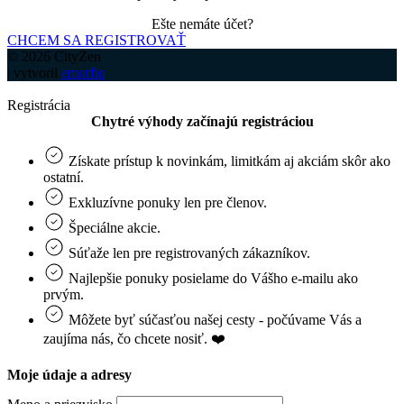
Ešte nemáte účet?
CHCEM SA REGISTROVAŤ
© 2026 CityZen
| vytvoril
emorfiq
Registrácia
Chytré výhody začínajú registráciou
Získate prístup k novinkám, limitkám aj akciám skôr ako
ostatní.
Exkluzívne ponuky len pre členov.
Špeciálne akcie.
Súťaže len pre registrovaných zákazníkov.
Najlepšie ponuky posielame do Vášho e-mailu ako
prvým.
Môžete byť súčasťou našej cesty - počúvame Vás a
zaujíma nás, čo chcete nosiť. ❤️
Moje údaje a adresy