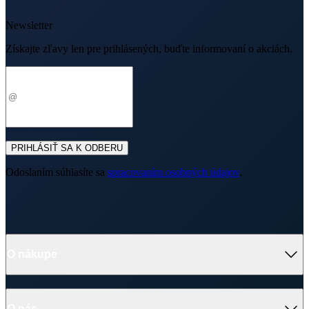
Newsletter
Získajte zľavy len pre prihlásených, buďte informovaní o akciách.
Váš e-mail
PRIHLÁSIŤ SA K ODBERU
Odoslaním súhlasíte sa
spracovaním osobných údajov
.
O nákupe
Výhody oblečenia CityZen
Partnerské predajne
O nás