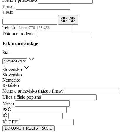
Meno a priezvisko
E-mail
Heslo
Telefón
Dátum narodenia
Fakturačné údaje
Štát
Slovensko
Slovensko
Nemecko
Rakúsko
Meno a priezvisko (názov firmy)
Ulica a číslo popisné
Mesto
PSČ
IČ
IČ DPH
DOKONČIŤ REGISTRÁCIU