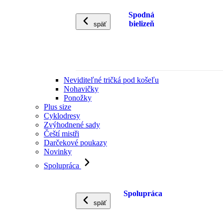
Spodná
bielizeň
späť
Neviditeľné tričká pod košeľu
Nohavičky
Ponožky
Plus size
Cyklodresy
Zvýhodnené sady
Čeští mistři
Darčekové poukazy
Novinky
Spolupráca
Spolupráca
späť