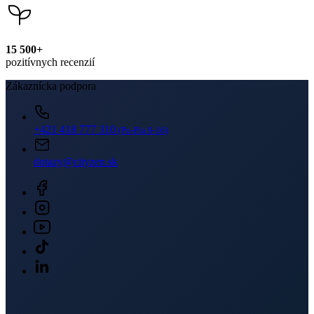
15 500+
pozitívnych recenzií
Zákaznícka podpora
+421 418 777 310
(Po-Pia 9-16)
dotazy@cityzen.sk