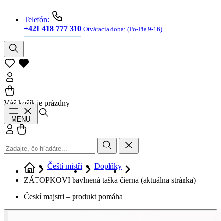
Telefón:
+421 418 777 310
Otváracia doba:
(Po-Pia 9-16)
Váš košík je prázdny
Hľadať
MENU
Prihlásiť sa
Košík
Čeští mistři
Doplňky
ZÁTOPKOVI bavlnená taška čierna
(aktuálna stránka)
Českí majstri – produkt pomáha