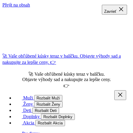
Přejít na obsah
Zavrieť
Zavrieť
Zavrieť
🚀 Vaše obľúbené kúsky teraz v balíčku. Objavte výhody sad a
nakupujte za lepšie ceny. 👉
🚀 Vaše obľúbené kúsky teraz v balíčku.
Objavte výhody sad a nakupujte za lepšie ceny.
👉
Muži
Rozbalit Muži
Ženy
Rozbalit Ženy
Deti
Rozbalit Deti
Doplnky
Rozbalit Doplnky
Akcia
Rozbalit Akcia