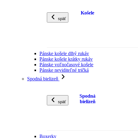
Košele
späť
Pánske košele dlhý rukáv
Pánske košele krátky rukáv
Pánske voľnočasové košele
Pánske neviditeľné tričká
Spodná bielizeň
Spodná
bielizeň
späť
Boxerky