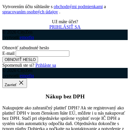
Vytvorením účtu súhlasíte s
obchodnými podmienkami
a
spracovaním osobných údajov
.
Už máte účet?
PRIHLÁSIŤ SA
© 2026 CityZen
| vytvoril
emorfiq
Obnoviť zabudnuté heslo
E-mail
OBNOVIŤ HESLO
Spomenuli ste si?
Prihláste sa
© 2026 CityZen
| vytvoril
emorfiq
Zavrieť
Nákup bez DPH
Nakupujete ako zahraničný platiteľ DPH? Ak ste registrovaný ako
platiteľ DPH v inom členskom štáte EÚ, môžete i u nás nakupovať
bez DPH. Stačí pri objednávke správne vyplniť svoje IČ DPH a
systém vám automaticky odpočíta daň. Objednávku dokončite s
typom platby Dobierka a počkajte na kontaktovanie a potvrdenie z