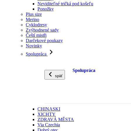
Neviditeľné tričká pod košeľu
Ponožky
Plus size
Merino
Cyklodresy
Zvýhodnené sady
Čeští mistři
Darčekové poukazy
Novinky
Spolupráca
Spolupráca
späť
CHINASKI
XICHTY
ZDRAVÁ MĚSTA
Via Czechia
Dobrý otec