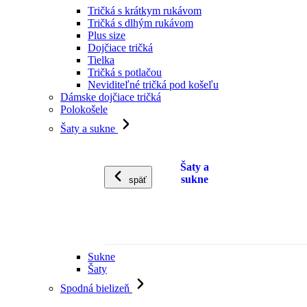
Tričká s krátkym rukávom
Tričká s dlhým rukávom
Plus size
Dojčiace tričká
Tielka
Tričká s potlačou
Neviditeľné tričká pod košeľu
Dámske dojčiace tričká
Polokošele
Šaty a sukne
Šaty a
sukne
späť
Sukne
Šaty
Spodná bielizeň