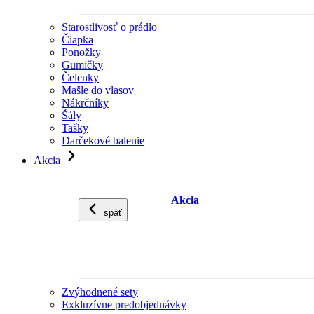
Starostlivosť o prádlo
Čiapka
Ponožky
Gumičky
Čelenky
Mašle do vlasov
Nákrčníky
Šály
Tašky
Darčekové balenie
Akcia
Akcia
späť
Zvýhodnené sety
Exkluzívne predobjednávky