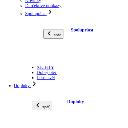
Novinky
Darčekové poukazy
Spolupráca
Spolupráca
späť
XICHTY
Dobrý otec
Lesní svět
Doplnky
Doplnky
späť