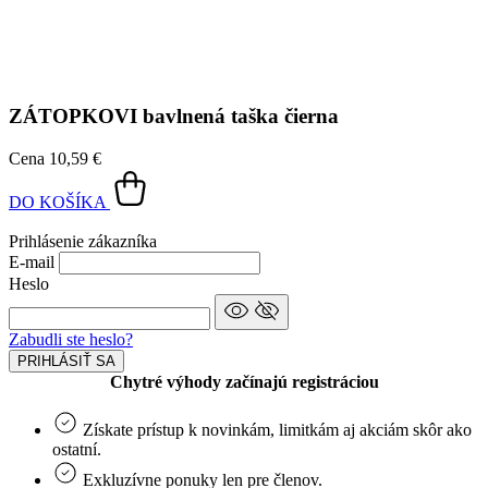
ZÁTOPKOVI
bavlnená taška čierna
Cena
10,59 €
DO KOŠÍKA
Prihlásenie zákazníka
E-mail
Heslo
Zabudli ste heslo?
PRIHLÁSIŤ SA
Chytré výhody začínajú registráciou
Získate prístup k novinkám, limitkám aj akciám skôr ako
ostatní.
Exkluzívne ponuky len pre členov.