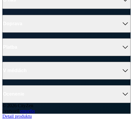
Často sa pýtate
Doprava a platba
Darčekové poukazy
Kontakt
Vrátenie tovaru a reklamácia
Blog
Doprava
Obchodné podmienky
Firemné oblečenie
Ochrana súkromia
Pre B2B
Ako vyrábame chytré oblečenie
Ako vzniklo české chytré oblečenie CityZen
Platba
V médiách
Ocenenie
© 2026 CityZen
| vytvoril
emorfiq
Detail produktu