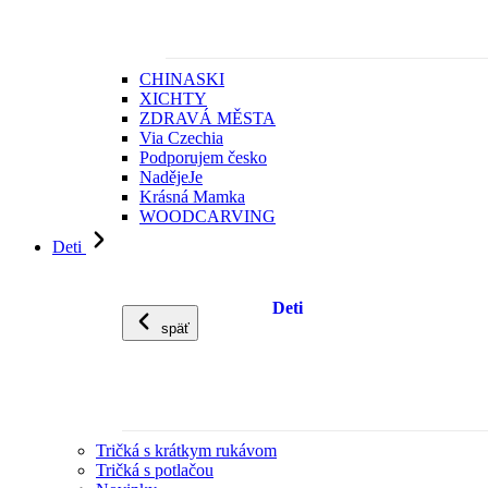
CHINASKI
XICHTY
ZDRAVÁ MĚSTA
Via Czechia
Podporujem česko
NadějeJe
Krásná Mamka
WOODCARVING
Deti
Deti
späť
Tričká s krátkym rukávom
Tričká s potlačou